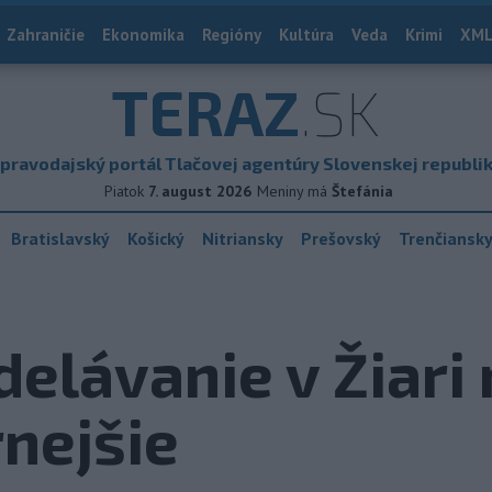
Zahraničie
Ekonomika
Regióny
Kultúra
Veda
Krimi
XML
TERAZ
.SK
pravodajský portál Tlačovej agentúry Slovenskej republi
Piatok
7. august 2026
Meniny má
Štefánia
Bratislavský
Košický
Nitriansky
Prešovský
Trenčiansk
elávanie v Žiar
nejšie