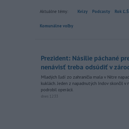
Aktuálne témy:
Kvízy
Podcasty
Rok Ľ.Š
Komunálne voľby
Prezident: Násilie páchané pr
nenávisť treba odsúdiť v záro
Mladých ľudí zo zahraničia mala v Nitre napa
kuklách. Jeden z napadnutých Indov skončil v 
podrobil operácii.
dnes 12:33