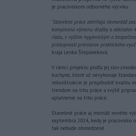
je pracoviskom odborného výcviku.
"Stavebné práce zahŕňajú demontáž zast
komplexnú výmenu dlažby a obkladov k
riadu, s vyšším hygienickým a bezpečno
prístupnosti priestorov praktického vy
kraja Lenka Štepáneková.
V rámci projektu podľa jej slov zmode
kuchyne, ktoré už nevyhovuje štanda
rekonštrukcie je prispôsobiť kvalitu
trendom na trhu práce a zvýšiť pripr
uplatnenie na trhu práce.
Stavebné práce aj montáž nového vyba
septembra 2024, kedy je pracovisko o
tak nebude obmedzené.