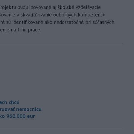
projektu budú inovované aj školské vzdelávacie
yšovanie a skvalitňovanie odborných kompetencií
toré sú identifikované ako nedostatočné pri súčasných
enie na trhu práce.
iach chcú
ruovať nemocnicu
ako 960.000 eur