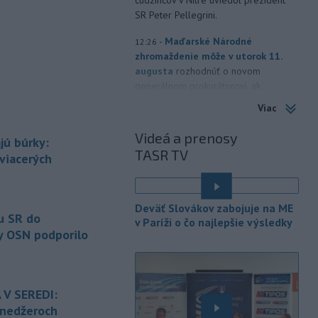
cudzincov v Nitre uviedol prezident
SR Peter Pellegrini.
-
Maďarské Národné
12:26
zhromaždenie môže v utorok 11.
augusta
rozhodnúť o novom
generálnom prokurátorovi, ak
parlament schváli skrátenie jeho
Viac
šesťmesačnej výpovednej lehoty.
Videá a prenosy
jú búrky:
-
Silné búrky vo štvrtok
12:00
TASR TV
vyvolali v hornatých oblastiach
 viacerých
západného
Rakúska povodne a
zosuvy pôdy.
Deväť Slovákov zabojuje na ME
-
Slovenský
11:51
u SR do
v Paríži o čo najlepšie výsledky
hydrometeorologický ústav (SHMÚ)
y OSN podporilo
varuje v piatok
pred búrkami vo
viacerých okresoch stredného a
východného Slovenska. Vydal preto
výstrahu prvého stupňa.
 V SEREDI:
ínedžeroch
-
Ministerstvo vnútra (MV) SR
11:18