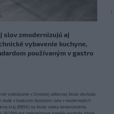
7
ej slov zmodernizujú aj
chnické vybavenie kuchyne,
andardom používaným v gastro
orné vzdelávanie v Strednej odbornej škole obchodu
nom bude v budúcom školskom roku v modernejších
ávny kraj (BBSK) na škole vďaka nenávratnému
 367.000 eur zrekonštruuje tunajšiu kuchyňu, ktorá