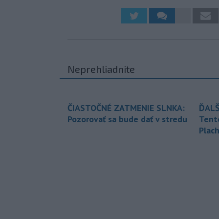
Neprehliadnite
ČIASTOČNÉ ZATMENIE SLNKA:
ĎALŠ
Pozorovať sa bude dať v stredu
Tent
Plach