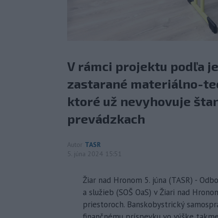
V rámci projektu podľa j
zastarané materiálno-te
ktoré už nevyhovuje št
prevádzkach
Autor
TASR
5. júna 2024 15:51
Žiar nad Hronom 5. júna (TASR) - Odb
a služieb (SOŠ OaS) v Žiari nad Hro
priestoroch. Banskobystrický samospr
finančnému príspevku vo výške takmer