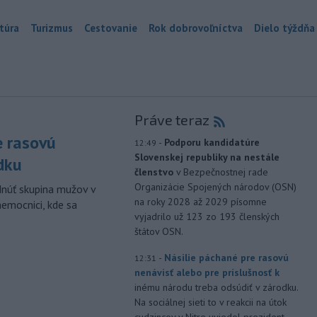
túra
Turizmus
Cestovanie
Rok dobrovoľníctva
Dielo týždňa
Práve teraz
e rasovú
-
Podporu kandidatúre
12:49
Slovenskej republiky na nestále
dku
členstvo
v Bezpečnostnej rade
Organizácie Spojených národov (OSN)
dnúť skupina mužov v
na roky 2028 až 2029 písomne
nemocnici, kde sa
vyjadrilo už 123 zo 193 členských
štátov OSN.
-
Násilie páchané pre rasovú
12:31
nenávisť alebo pre príslušnosť k
inému národu treba odsúdiť v zárodku.
Na sociálnej sieti to v reakcii na útok