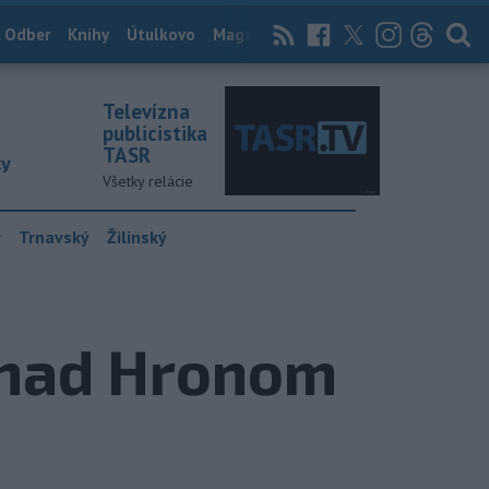
 Odber
Knihy
Útulkovo
Magazín
News Now
Archív
TASR
Televízna
publicistika
TASR
ky
Všetky relácie
y
Trnavský
Žilinský
i nad Hronom