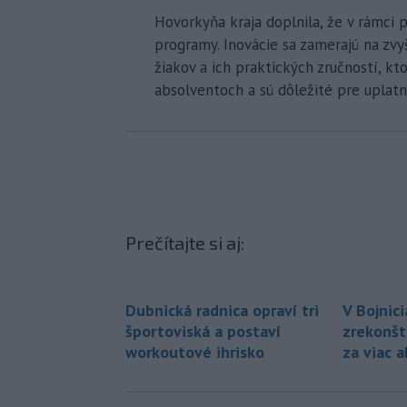
Hovorkyňa kraja doplnila, že v rámci 
programy. Inovácie sa zamerajú na zv
žiakov a ich praktických zručností, k
absolventoch a sú dôležité pre uplatn
Prečítajte si aj:
Dubnická radnica opraví tri
V Bojnic
športoviská a postaví
zrekonšt
workoutové ihrisko
za viac 