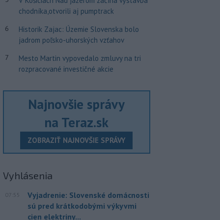
V Košiciach Nad jazerom začína výstavba
chodníka,otvorili aj pumptrack
6
Historik Zajac: Územie Slovenska bolo
jadrom poľsko-uhorských vzťahov
7
Mesto Martin vypovedalo zmluvy na tri
rozpracované investičné akcie
Najnovšie správy
na Teraz.sk
ZOBRAZIŤ NAJNOVŠIE SPRÁVY
Vyhlásenia
Vyjadrenie: Slovenské domácnosti
07:55
sú pred krátkodobými výkyvmi
cien elektriny...