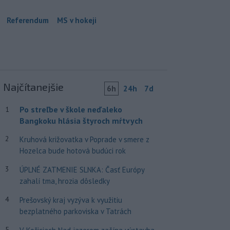
Referendum
MS v hokeji
Najčítanejšie
6h
24h
7d
Po streľbe v škole neďaleko
1
Bangkoku hlásia štyroch mŕtvych
2
Kruhová križovatka v Poprade v smere z
Hozelca bude hotová budúci rok
3
ÚPLNÉ ZATMENIE SLNKA: Časť Európy
zahalí tma, hrozia dôsledky
4
Prešovský kraj vyzýva k využitiu
bezplatného parkoviska v Tatrách
5