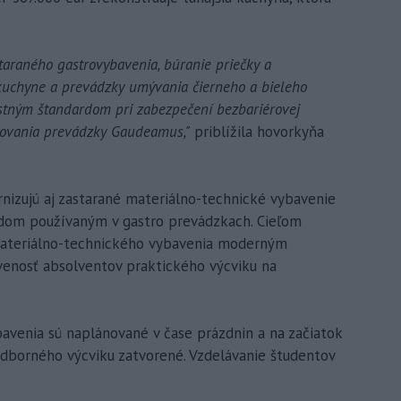
araného gastrovybavenia, búranie priečky a
uchyne a prevádzky umývania čierneho a bieleho
stným štandardom pri zabezpečení bezbariérovej
učovania prevádzky Gaudeamus,"
priblížila hovorkyňa
rnizujú aj zastarané materiálno-technické vybavenie
rdom používaným v gastro prevádzkach. Cieľom
 materiálno-technického vybavenia moderným
avenosť absolventov praktického výcviku na
venia sú naplánované v čase prázdnin a na začiatok
dborného výcviku zatvorené. Vzdelávanie študentov