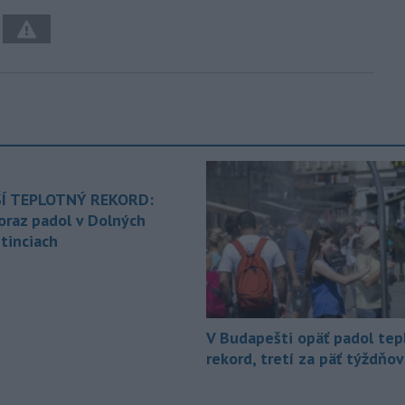
Í TEPLOTNÝ REKORD:
oraz padol v Dolných
tinciach
V Budapešti opäť padol tep
rekord, tretí za päť týždňov