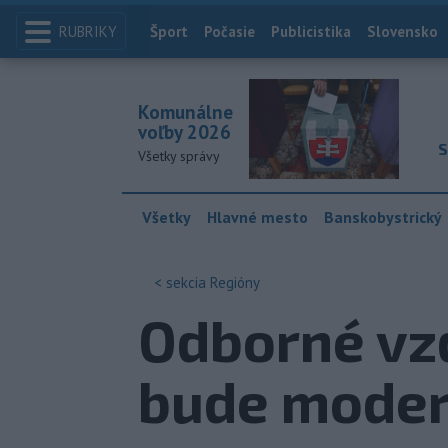
RUBRIKY
Index
Šport
Počasie
Publicistika
Slovensko
Komunálne
voľby 2026
S
Všetky správy
Všetky
Hlavné mesto
Banskobystrický
< sekcia
Regióny
Odborné vzd
bude moder