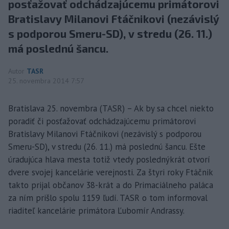
posťažovať odchádzajúcemu primátorovi
Bratislavy Milanovi Ftáčnikovi (nezávislý
s podporou Smeru-SD), v stredu (26. 11.)
má poslednú šancu.
Autor
TASR
25. novembra 2014 7:57
Bratislava 25. novembra (TASR) – Ak by sa chcel niekto
poradiť či posťažovať odchádzajúcemu primátorovi
Bratislavy Milanovi Ftáčnikovi (nezávislý s podporou
Smeru-SD), v stredu (26. 11.) má poslednú šancu. Ešte
úradujúca hlava mesta totiž vtedy poslednýkrát otvorí
dvere svojej kancelárie verejnosti. Za štyri roky Ftáčnik
takto prijal občanov 38-krát a do Primaciálneho paláca
za ním prišlo spolu 1159 ľudí. TASR o tom informoval
riaditeľ kancelárie primátora Ľubomír Andrassy.