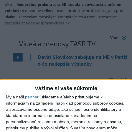
-
Generálna prokuratúra SR podala v súvislosti s určením
09:01
volebných
obvodov celkovo osem protestov prokurátora, a to proti
piatim uzneseniam mestských zastupiteľstiev a trom uzneseniam
zastupiteľstiev samosprávnych krajov.
Viac
Videá a prenosy TASR TV
Deväť Slovákov zabojuje na ME v Paríži
o čo najlepšie výsledky
Viac
Najčítanejšie
Vážime si vaše súkromie
My a naši
partneri
ukladáme a/alebo pristupujeme k
6h
24h
7d
informáciám na zariadení, napríklad pomocou súborov cookies,
a spracúvame osobné údaje, ako sú jedinečné identifikátory a
Po streľbe v škole neďaleko Bangkoku
1
štandardné informácie odosielané zariadením na
hlásia štyroch mŕtvych
personalizovanú reklamu a obsah, meranie reklamy a obsahu,
prieskumy publika a vývoj služieb.
S vaším povolením môže