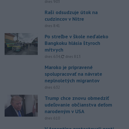
dnes 9:03
Raši odsudzuje útok na
cudzincov v Nitre
dnes 8:41
Po streľbe v škole neďaleko
Bangkoku hlásia štyroch
mŕtvych
aktualizované
dnes 6:34
,
dnes 8:13
Maroko je pripravené
spolupracovať na návrate
neplnoletých migrantov
dnes 6:32
Trump chce znovu obmedziť
udeľovanie občianstva deťom
narodeným v USA
dnes 6:10
V Argentíne protestovali proti