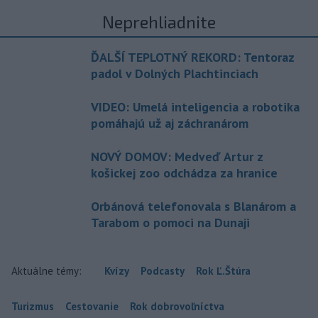
Neprehliadnite
ĎALŠÍ TEPLOTNÝ REKORD: Tentoraz
padol v Dolných Plachtinciach
VIDEO: Umelá inteligencia a robotika
pomáhajú už aj záchranárom
NOVÝ DOMOV: Medveď Artur z
košickej zoo odchádza za hranice
Orbánová telefonovala s Blanárom a
Tarabom o pomoci na Dunaji
Aktuálne témy:
Kvízy
Podcasty
Rok Ľ.Štúra
Turizmus
Cestovanie
Rok dobrovoľníctva