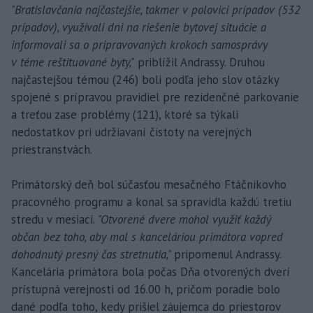
"Bratislavčania najčastejšie, takmer v polovici prípadov (532
prípadov), využívali dni na riešenie bytovej situácie a
informovali sa o pripravovaných krokoch samosprávy
v téme reštituované byty,"
priblížil Andrassy. Druhou
najčastejšou témou (246) boli podľa jeho slov otázky
spojené s prípravou pravidiel pre rezidenčné parkovanie
a treťou zase problémy (121), ktoré sa týkali
nedostatkov pri udržiavaní čistoty na verejných
priestranstvách.
Primátorský deň bol súčasťou mesačného Ftáčnikovho
pracovného programu a konal sa spravidla každú tretiu
stredu v mesiaci.
"Otvorené dvere mohol využiť každý
občan bez toho, aby mal s kanceláriou primátora vopred
dohodnutý presný čas stretnutia,"
pripomenul Andrassy.
Kancelária primátora bola počas Dňa otvorených dverí
prístupná verejnosti od 16.00 h, pričom poradie bolo
dané podľa toho, kedy prišiel záujemca do priestorov