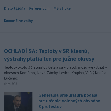
Dielo týždňa
Referendum
MS v hokeji
Komunálne voľby
OCHLADÍ SA: Teploty v SR klesnú,
výstrahy platia len pre južné okresy
Teploty okolo 33 stupňov Celzia sa v piatok môžu vyskytnúť v
okresoch Komárno, Nové Zámky, Levice, Krupina, Veľký Krtíš a
Lučenec.
dnes 8:08
Generálna prokuratúra podala
pre určenie volebných obvodov
8 protestov