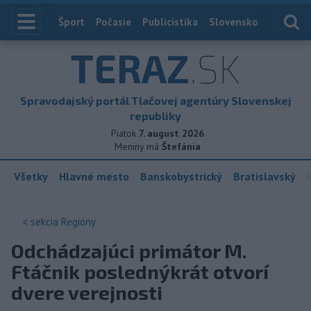
Index
Šport
Počasie
Publicistika
Slovensko
Zahranič
TERAZ
.SK
Spravodajský portál Tlačovej agentúry Slovenskej
republiky
Piatok
7. august 2026
Meniny má
Štefánia
Všetky
Hlavné mesto
Banskobystrický
Bratislavský
< sekcia
Regióny
Odchádzajúci primátor M.
Ftáčnik poslednýkrát otvorí
dvere verejnosti