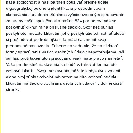
2
naša spoločnosť a naši partneri používať presné údaje
Kruhová križovatka v Poprade v smere z Hozelca bude
o geografickej polohe a identifikáciu prostredníctvom
hotová budúci rok
skenovania zariadenia. Súhlas s vyššie uvedeným spracúvaním
3
zo strany našej spoločnosti a našich 824 partnerov môžete
Prešovský kraj vyzýva k využitiu bezplatného parkoviska v
poskytnúť kliknutím na príslušné tlačidlo. Skôr než súhlas
Tatrách
poskytnete, môžete kliknutím jeho poskytnutie odmietnuť alebo
4
si preštudovať podrobnejšie informácie a zmeniť svoje
ÚPLNÉ ZATMENIE SLNKA: Časť Európy zahalí tma,
prednostné nastavenia.
Zoberte na vedomie, že na niektoré
hrozia dôsledky
formy spracúvania vašich osobných údajov nepotrebujeme váš
5
súhlas, proti takémuto spracovaniu však máte právo namietať.
V Košiciach Nad jazerom začína výstavba
Vaše prednostné nastavenia sa budú vzťahovať len na túto
chodníka,otvorili aj pumptrack
webovú lokalitu. Svoje nastavenia môžete kedykoľvek zmeniť
6
alebo svoj súhlas odvolať návratom na túto webovú stránku
Historik Zajac: Územie Slovenska bolo jadrom poľsko-
kliknutím na tlačidlo „Ochrana osobných údajov“ v dolnej časti
uhorských vzťahov
stránky.
7
Mesto Martin vypovedalo zmluvy na tri rozpracované
investičné akcie
Najnovšie správy na Teraz.sk
Vyhlásenia