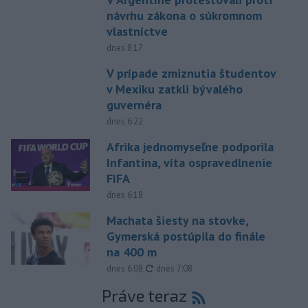
návrhu zákona o súkromnom
vlastníctve
dnes 8:17
V prípade zmiznutia študentov
v Mexiku zatkli bývalého
guvernéra
dnes 6:22
Afrika jednomyseľne podporila
Infantina, víta ospravedlnenie
FIFA
dnes 6:18
Machata šiesty na stovke,
Gymerská postúpila do finále
na 400 m
aktualizované
dnes 6:08
,
dnes 7:08
Práve teraz