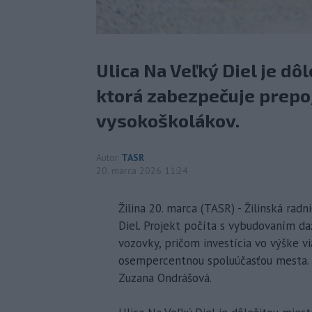
Ulica Na Veľký Diel je d
ktorá zabezpečuje prepoj
vysokoškolákov.
Autor
TASR
20. marca 2026 11:24
Žilina 20. marca (TASR) - Žilinská rad
Diel. Projekt počíta s vybudovaním d
vozovky, pričom investícia vo výške v
osempercentnou spoluúčasťou mesta. 
Zuzana Ondrášová.