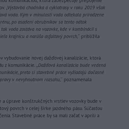
stnou komunikáciou, ktorá zabezpečuje prepojenie
ov.
„Výstavba chodníka a cyklotrasy v roku 2019 však
ová voda. Kým v minulosti voda odtekala prirodzene
erénu, po osadení obrubníkov sa tento odtok
k tak voda zostáva na vozovke, kde v kombinácii s
ľa krajnicu a narúša asfaltový povrch,“
priblížila
lov vybudovanie novej dažďovej kanalizácie, ktorá
u z komunikácie.
„Dažďová kanalizácia bude vedená
unikácie, preto si stavebné práce vyžiadajú dočasné
opravy v nevyhnutnom rozsahu,
“ poznamenala
e a úprave konštrukčných vrstiev vozovky bude v
ový povrch v celej šírke jazdného pásu. Súčasťou
enia. Stavebné práce by sa mali začať v apríli a