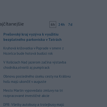
ajčítanejšie
6h
24h
7d
Prešovský kraj vyzýva k využitiu
bezplatného parkoviska v Tatrách
Kruhová križovatka v Poprade v smere z
Hozelca bude hotová budúci rok
V Košiciach Nad jazerom začína výstavba
chodníka,otvorili aj pumptrack
Obnovu posledného úseku cesty na Kráľovu
hoľu majú ukončiť v auguste
Mesto Martin vypovedalo zmluvy na tri
rozpracované investičné akcie
DPB: Všetky autobusy a trolejbusy majú