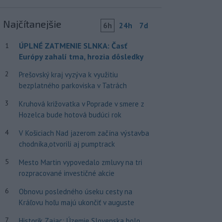
Najčítanejšie
6h
24h
7d
ÚPLNÉ ZATMENIE SLNKA: Časť
1
Európy zahalí tma, hrozia dôsledky
2
Prešovský kraj vyzýva k využitiu
bezplatného parkoviska v Tatrách
3
Kruhová križovatka v Poprade v smere z
Hozelca bude hotová budúci rok
4
V Košiciach Nad jazerom začína výstavba
chodníka,otvorili aj pumptrack
5
Mesto Martin vypovedalo zmluvy na tri
rozpracované investičné akcie
6
Obnovu posledného úseku cesty na
Kráľovu hoľu majú ukončiť v auguste
7
Historik Zajac: Územie Slovenska bolo