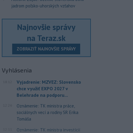
jadrom poľsko-uhorských vzťahov
Najnovšie správy
na Teraz.sk
ZOBRAZIŤ NAJNOVŠIE SPRÁVY
Vyhlásenia
Vyjadrenie: MZVEZ: Slovensko
18:12
chce využiť EXPO 2027 v
Belehrade na podporu...
12:26
Oznámenie: TK ministra práce,
sociálnych vecí a rodiny SR Erika
Tomáša
12:11
Oznámenie: TK ministra investícií