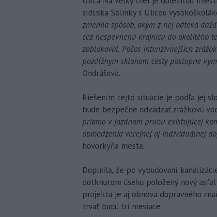
Ulica Na Veľký Diel je dôležitou mie
sídliska Solinky s Ulicou vysokoškolák
zmenila spôsob, akým z nej odteká dažď
cez nespevnenú krajnicu do okolitého t
zablokoval. Počas intenzívnejších zrážo
pozdĺžnym sklonom cesty postupne vymie
Ondrášová.
Riešením tejto situácie je podľa jej s
bude bezpečne odvádzať zrážkovú vod
priamo v jazdnom pruhu existujúcej kom
obmedzenia verejnej aj individuálnej d
hovorkyňa mesta.
Doplnila, že po vybudovaní kanalizáci
dotknutom úseku položený nový asfalt
projektu je aj obnova dopravného znač
trvať budú tri mesiace.