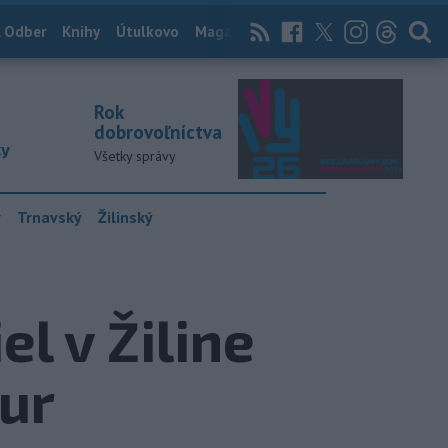
 Odber
Knihy
Útulkovo
Magazín
News Now
Archív
TASR
Rok
dobrovoľníctva
ky
Všetky správy
y
Trnavský
Žilinský
l v Žiline
eur