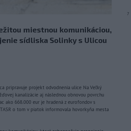
7
ôležitou miestnou komunikáciou,
enie sídliska Solinky s Ulicou
nica pripravuje projekt odvodnenia ulice Na Veľký
ažďovej kanalizácie aj následnou obnovou povrchu
iac ako 668.000 eur je hradená z eurofondov s
TASR o tom v piatok informovala hovorkyňa mesta