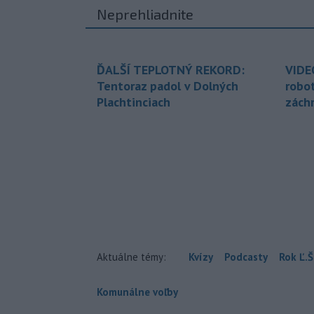
Neprehliadnite
ĎALŠÍ TEPLOTNÝ REKORD:
VIDE
Tentoraz padol v Dolných
robo
Plachtinciach
zách
Aktuálne témy:
Kvízy
Podcasty
Rok Ľ.Š
Komunálne voľby