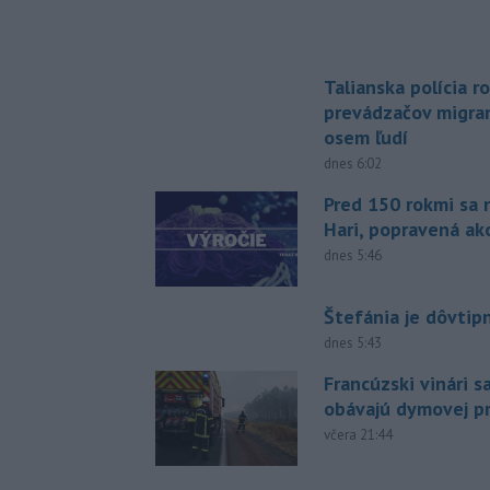
Talianska polícia ro
prevádzačov migran
osem ľudí
dnes 6:02
Pred 150 rokmi sa 
Hari, popravená ak
dnes 5:46
Štefánia je dôvtip
dnes 5:43
Francúzski vinári s
obávajú dymovej pr
včera 21:44