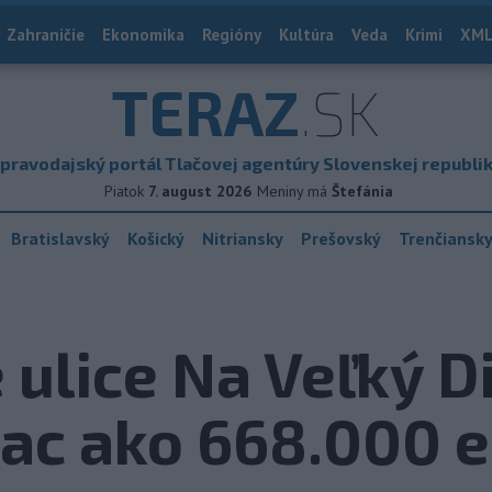
Zahraničie
Ekonomika
Regióny
Kultúra
Veda
Krimi
XML
TERAZ
.SK
pravodajský portál Tlačovej agentúry Slovenskej republi
Piatok
7. august 2026
Meniny má
Štefánia
Bratislavský
Košický
Nitriansky
Prešovský
Trenčiansk
ulice Na Veľký Die
iac ako 668.000 