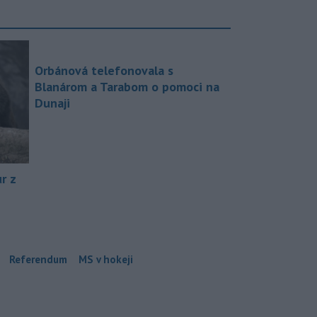
Orbánová telefonovala s
Blanárom a Tarabom o pomoci na
Dunaji
r z
Referendum
MS v hokeji