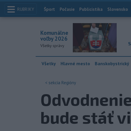
RUBRIKY
Index
Šport
Počasie
Publicistika
Slovensko
Komunálne
voľby 2026
S
Všetky správy
Všetky
Hlavné mesto
Banskobystrický
< sekcia
Regióny
Odvodnenie 
bude stáť v