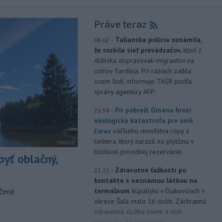
Práve teraz
-
Talianska polícia oznámila,
06:02
že rozbila sieť prevádzačov,
ktorí z
Alžírska dopravovali migrantov na
ostrov Sardínia. Pri raziách zatkla
osem ľudí, informuje TASR podľa
správy agentúry AFP.
-
Pri pobreží Ománu hrozí
21:58
ekologická katastrofa pre únik
čoraz
väčšieho množstva ropy z
tankera, ktorý narazil na plytčinu v
blízkosti prírodnej rezervácie.
yť oblačný,
-
Zdravotné ťažkosti po
21:22
kontakte s neznámou látkou na
čené.
termálnom
kúpalisku v Diakovciach v
okrese Šaľa malo 16 osôb. Záchranná
zdravotná služba osem z nich