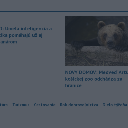
O: Umelá inteligencia a
tika pomáhajú už aj
ranárom
NOVÝ DOMOV: Medveď Artu
košickej zoo odchádza za
hranice
túra
Turizmus
Cestovanie
Rok dobrovoľníctva
Dielo týždňa