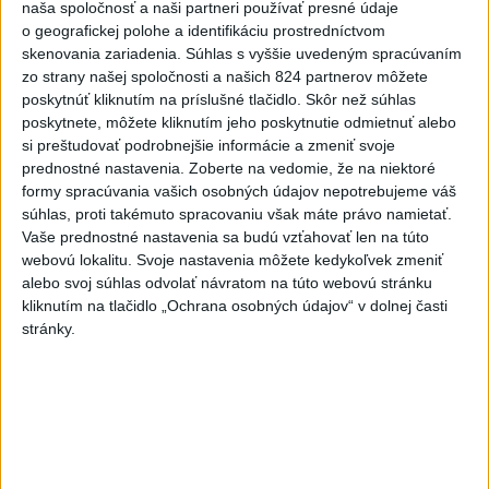
Videá a prenosy TASR TV
naša spoločnosť a naši partneri používať presné údaje
o geografickej polohe a identifikáciu prostredníctvom
Deväť Slovákov zabojuje na ME v Paríži
skenovania zariadenia. Súhlas s vyššie uvedeným spracúvaním
zo strany našej spoločnosti a našich 824 partnerov môžete
o čo najlepšie výsledky
poskytnúť kliknutím na príslušné tlačidlo. Skôr než súhlas
poskytnete, môžete kliknutím jeho poskytnutie odmietnuť alebo
Viac
si preštudovať podrobnejšie informácie a zmeniť svoje
Najčítanejšie
prednostné nastavenia.
Zoberte na vedomie, že na niektoré
formy spracúvania vašich osobných údajov nepotrebujeme váš
6h
24h
7d
súhlas, proti takémuto spracovaniu však máte právo namietať.
Vaše prednostné nastavenia sa budú vzťahovať len na túto
webovú lokalitu. Svoje nastavenia môžete kedykoľvek zmeniť
Do Bulharska vnikol dron a vybuchol v
1
alebo svoj súhlas odvolať návratom na túto webovú stránku
blízkosti hraníc s Rumunskom
kliknutím na tlačidlo „Ochrana osobných údajov“ v dolnej časti
stránky.
2
ÚPLNÉ ZATMENIE SLNKA: Časť Európy zahalí tma,
hrozia dôsledky
3
ČIASTOČNÉ ZATMENIE SLNKA: Pozorovať sa bude dať v
stredu
4
V časti Košice-Krásna otvorili park pomenovaný po