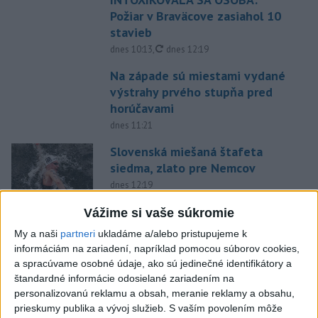
Požiar v Braväcove zasiahol 10
stavieb
aktualizované
dnes 10:13
,
dnes 12:19
Na západe sú miestami vydané
výstrahy prvého stupňa pred
horúčavami
dnes 11:21
Slovenská miešaná štafeta
siedma, zlato pre Nemcov
dnes 12:19
Vážime si vaše súkromie
Práve teraz
My a naši
partneri
ukladáme a/alebo pristupujeme k
-
Polícia v piatok (7. 8.) vypátrala dvoch 17-ročných
12:36
informáciám na zariadení, napríklad pomocou súborov cookies,
mladíkov, ktorí sú
podozriví z útoku na taxikára v Seredi. Muž pri
a spracúvame osobné údaje, ako sú jedinečné identifikátory a
incidente utrpel vážne zranenia a skončil v trnavskej nemocnici.
štandardné informácie odosielané zariadením na
personalizovanú reklamu a obsah, meranie reklamy a obsahu,
Viac
prieskumy publika a vývoj služieb.
S vaším povolením môže