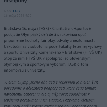
disciplíny.
Autor
TASR
16. mája 2026 9:00
Bratislava 16. mája (TASR) - Charitatívno-športové
podujatie Olympijský deň detí s rakovinou opäť
pripomenie hodnoty fair play, odvahy a nezlomnosti.
Uskutoční sa v sobotu na pôde Fakulty telesnej výchovy
a športu Univerzity Komenského v Bratislave (FTVŠ UK).
Stojí za ním FTVŠ UK v spolupráci so Slovenským
olympijským a športovým výborom. TASR o tom
informovali z univerzity.
„
Cieľom Olympijského dňa detí s rakovinou je nielen šíriť
povedomie o dôležitosti podpory detí, ktoré čelia tomuto
náročnému ochoreniu, ale aj inšpirovať spoločnosť k
lepšiemu porozumeniu ich situácie. Pozývame všetkých,
ktorí chcú prežiť krásne chvíle s rodinou, podporiť dobrú