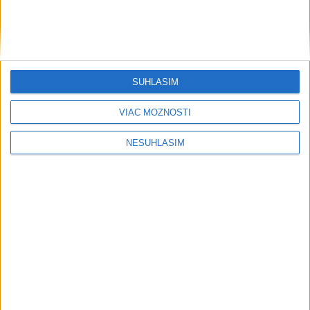
SÚHLASÍM
VIAC MOŽNOSTÍ
NESÚHLASÍM
....