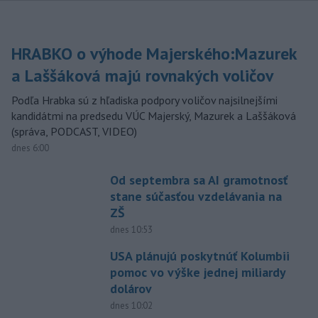
HRABKO o výhode Majerského:Mazurek
a Laššáková majú rovnakých voličov
Podľa Hrabka sú z hľadiska podpory voličov najsilnejšími
kandidátmi na predsedu VÚC Majerský, Mazurek a Laššáková
(správa, PODCAST, VIDEO)
dnes 6:00
Od septembra sa AI gramotnosť
stane súčasťou vzdelávania na
ZŠ
dnes 10:53
USA plánujú poskytnúť Kolumbii
pomoc vo výške jednej miliardy
dolárov
dnes 10:02