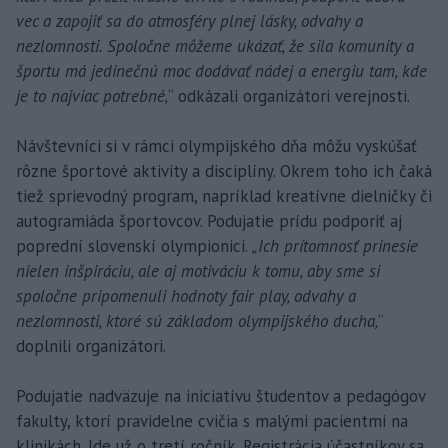
vec a zapojiť sa do atmosféry plnej lásky, odvahy a
nezlomnosti. Spoločne môžeme ukázať, že sila komunity a
športu má jedinečnú moc dodávať nádej a energiu tam, kde
je to najviac potrebné,
“ odkázali organizátori verejnosti.
Návštevníci si v rámci olympijského dňa môžu vyskúšať
rôzne športové aktivity a disciplíny. Okrem toho ich čaká
tiež sprievodný program, napríklad kreatívne dielničky či
autogramiáda športovcov. Podujatie prídu podporiť aj
poprední slovenskí olympionici.
„Ich prítomnosť prinesie
nielen inšpiráciu, ale aj motiváciu k tomu, aby sme si
spoločne pripomenuli hodnoty fair play, odvahy a
nezlomnosti, ktoré sú základom olympijského ducha,
“
doplnili organizátori.
Podujatie nadväzuje na iniciatívu študentov a pedagógov
fakulty, ktorí pravidelne cvičia s malými pacientmi na
klinikách. Ide už o tretí ročník. Registrácia účastníkov sa