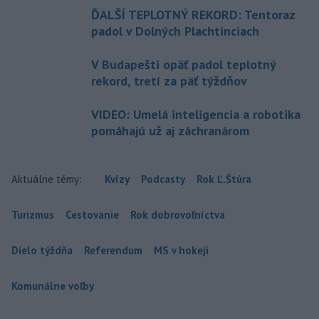
ĎALŠÍ TEPLOTNÝ REKORD: Tentoraz
padol v Dolných Plachtinciach
V Budapešti opäť padol teplotný
rekord, tretí za päť týždňov
VIDEO: Umelá inteligencia a robotika
pomáhajú už aj záchranárom
Aktuálne témy:
Kvízy
Podcasty
Rok Ľ.Štúra
Turizmus
Cestovanie
Rok dobrovoľníctva
Dielo týždňa
Referendum
MS v hokeji
Komunálne voľby