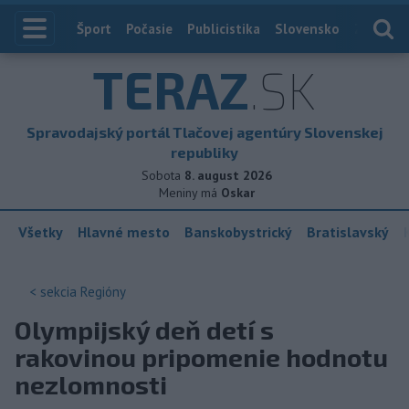
Index
Šport
Počasie
Publicistika
Slovensko
Zahranič
TERAZ
.SK
Spravodajský portál Tlačovej agentúry Slovenskej
republiky
Sobota
8. august 2026
Meniny má
Oskar
Všetky
Hlavné mesto
Banskobystrický
Bratislavský
< sekcia
Regióny
Olympijský deň detí s
rakovinou pripomenie hodnotu
nezlomnosti