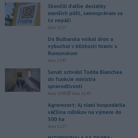
Skončili ďalšie desiatky
menších pôšt, samosprávam sa
to nepáči
dnes 11:17
Do Bulharska vnikol dron a
vybuchol v blízkosti hraníc s
Rumunskom
dnes 12:45
Senát schválil Todda Blanchea
do funkcie ministra
spravodlivosti
aktualizované
dnes 10:49
,
dnes 11:49
Agrorezort: Aj vlani hospodárila
väčšina roľníkov na výmere do
500 ha
dnes 12:27
INTOXIKOVALA SA OSOBA: