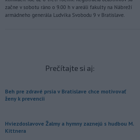
začne v sobotu ráno o 9.00 h v areáli fakulty na Nábreží
armádneho generála Ludvíka Svobodu 9 v Bratislave.
Prečítajte si aj:
Beh pre zdravé prsia v Bratislave chce motivovať
ženy k prevencii
Hviezdoslavove Žalmy a hymny zaznejú s hudbou M.
Kittnera