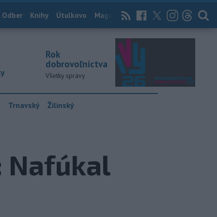
 Odber
Knihy
Útulkovo
Magazín
News Now
Archív
TASR
Rok
dobrovoľníctva
ky
Všetky správy
y
Trnavský
Žilinský
: Nafúkal