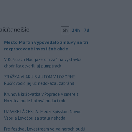
ajčítanejšie
6h
24h
7d
Mesto Martin vypovedalo zmluvy na tri
rozpracované investičné akcie
V Košiciach Nad jazerom začína výstavba
chodníka,otvorili aj pumptrack
ZRÁŽKA VLAKU S AUTOM V LOZORNE:
Rušňovodič jej už nedokázal zabrániť
Kruhová križovatka v Poprade v smere z
Hozelca bude hotová budúci rok
UZAVRETÁ CESTA: Medzi Spišskou Novou
Vsou a Levočou sa stala nehoda
Pre festival Lovestream vo Vajnoroch budú