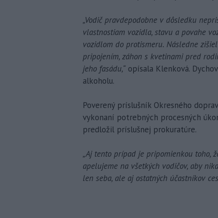
„Vodič pravdepodobne v dôsledku nepris
vlastnostiam vozidla, stavu a povahe vo
vozidlom do protismeru. Následne zišie
pripojením, záhon s kvetinami pred ro
jeho fasádu,“
opísala Klenková. Dychov
alkoholu.
Poverený príslušník Okresného dopr
vykonaní potrebných procesných úkon
predložil príslušnej prokuratúre.
„Aj tento prípad je pripomienkou toho, 
apelujeme na všetkých vodičov, aby nikd
len seba, ale aj ostatných účastníkov ce