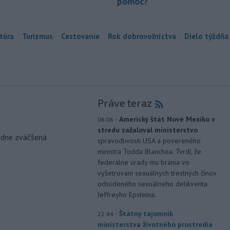
pomoc?
túra
Turizmus
Cestovanie
Rok dobrovoľníctva
Dielo týždňa
Práve teraz
-
Americký štát Nové Mexiko v
06:06
stredu zažaloval ministerstvo
odne zväčšená
spravodlivosti USA a povereného
ministra Todda Blanchea. Tvrdí, že
federálne úrady mu bránia vo
vyšetrovaní sexuálnych trestných činov
odsúdeného sexuálneho delikventa
Jeffreyho Epsteina.
-
Štátny tajomník
22:44
ministerstva životného prostredia