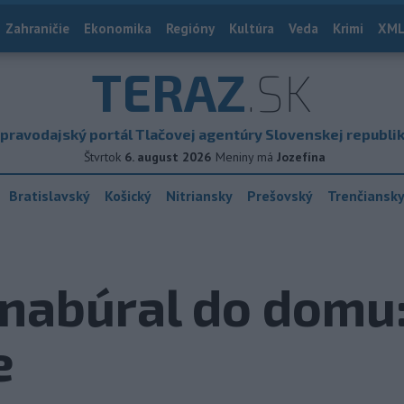
Zahraničie
Ekonomika
Regióny
Kultúra
Veda
Krimi
XML
TERAZ
.SK
pravodajský portál Tlačovej agentúry Slovenskej republi
Štvrtok
6. august 2026
Meniny má
Jozefína
Bratislavský
Košický
Nitriansky
Prešovský
Trenčiansk
 nabúral do domu
e