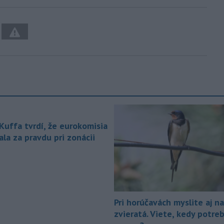
 Kuffa tvrdí, že eurokomisia
la za pravdu pri zonácii
Pri horúčavách myslite aj na
zvieratá. Viete, kedy potre