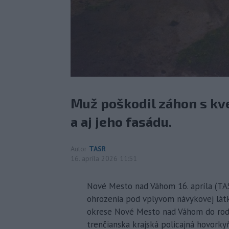
Muž poškodil záhon s k
a aj jeho fasádu.
Autor
TASR
16. apríla 2026 11:51
Nové Mesto nad Váhom 16. apríla (TAS
ohrozenia pod vplyvom návykovej látk
okrese Nové Mesto nad Váhom do rod
trenčianska krajská policajná hovorky