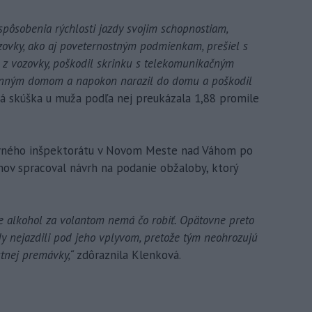
pôsobenia rýchlosti jazdy svojim schopnostiam,
zovky, ako aj poveternostným podmienkam, prešiel s
l z vozovky, poškodil skrinku s telekomunikačným
dinným domom a napokon narazil do domu a poškodil
á skúška u muža podľa nej preukázala 1,88 promile
avného inšpektorátu v Novom Meste nad Váhom po
ov spracoval návrh na podanie obžaloby, ktorý
že alkohol za volantom nemá čo robiť. Opätovne preto
y nejazdili pod jeho vplyvom, pretože tým neohrozujú
stnej premávky,“
zdôraznila Klenková.