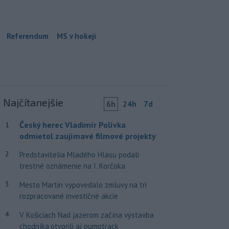
Referendum
MS v hokeji
Najčítanejšie
6h
24h
7d
Český herec Vladimír Polívka
1
odmietol zaujímavé filmové projekty
2
Predstavitelia Mladého Hlasu podali
trestné oznámenie na I. Korčoka
3
Mesto Martin vypovedalo zmluvy na tri
rozpracované investičné akcie
4
V Košiciach Nad jazerom začína výstavba
chodníka,otvorili aj pumptrack