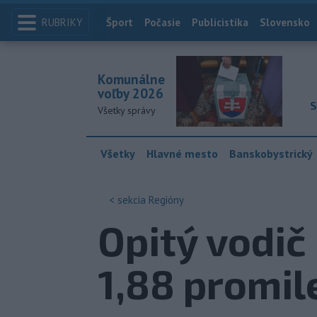
RUBRIKY
Index
Šport
Počasie
Publicistika
Slovensko
Komunálne
voľby 2026
S
Všetky správy
Všetky
Hlavné mesto
Banskobystrický
< sekcia
Regióny
Opitý vodič
1,88 promil