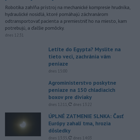
Robotika zahŕňa prístroj na mechanické kompresie hrudníka,
hydraulické nosidlá, ktoré pomáhajú záchranárom
odtransportovať pacienta a premiestniť ho na miesto, kam
potrebujú, a ďalšie pomôcky.
dnes 12:31
Letíte do Egypta? Myslite na
tieto veci, zachránia vám
peniaze
dnes 15:00
Agroministerstvo poskytne
peniaze na 150 chladiacich
boxov pre diviaky
aktualizované
dnes 12:11
,
dnes 13:22
ÚPLNÉ ZATMENIE SLNKA: Časť
Európy zahalí tma, hrozia
dôsledky
aktualizované
dnes 13:35
,
dnes 14:03