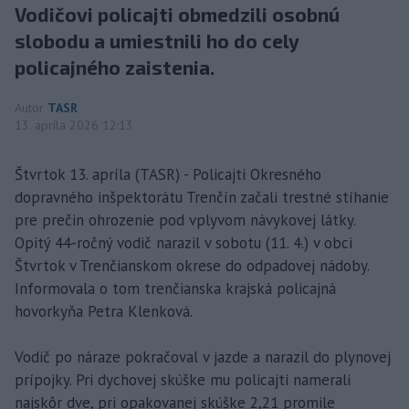
Vodičovi policajti obmedzili osobnú
slobodu a umiestnili ho do cely
policajného zaistenia.
Autor
TASR
13. apríla 2026 12:13
Štvrtok 13. apríla (TASR) - Policajti Okresného
dopravného inšpektorátu Trenčín začali trestné stíhanie
pre prečin ohrozenie pod vplyvom návykovej látky.
Opitý 44-ročný vodič narazil v sobotu (11. 4.) v obci
Štvrtok v Trenčianskom okrese do odpadovej nádoby.
Informovala o tom trenčianska krajská policajná
hovorkyňa Petra Klenková.
Vodič po náraze pokračoval v jazde a narazil do plynovej
prípojky. Pri dychovej skúške mu policajti namerali
najskôr dve, pri opakovanej skúške 2,21 promile