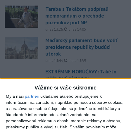
Taraba s Takáčom podpísali
memorandum o prechode
pozemkov pod NP
aktualizované
dnes 13:26
,
dnes 14:05
Maďarský parlament bude voliť
prezidenta republiky budúci
utorok
aktualizované
dnes 13:43
,
dnes 13:59
EXTRÉMNE HORÚČAVY: Takéto
môžu byť dôsledky
dnes 14:34
Vážime si vaše súkromie
Západný Balkán sužujú
My a naši
partneri
ukladáme a/alebo pristupujeme k
rozsiahle požiare, teploty
informáciám na zariadení, napríklad pomocou súborov cookies,
stúpli na 40 stupňov
a spracúvame osobné údaje, ako sú jedinečné identifikátory a
štandardné informácie odosielané zariadením na
dnes 13:00
personalizovanú reklamu a obsah, meranie reklamy a obsahu,
Vozinha dostal veľkolepú
prieskumy publika a vývoj služieb.
S vaším povolením môže