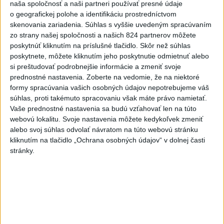
prezentáciu, dres mu priniesol
naša spoločnosť a naši partneri používať presné údaje
o geografickej polohe a identifikáciu prostredníctvom
parašutista
skenovania zariadenia. Súhlas s vyššie uvedeným spracúvaním
dnes 11:40
zo strany našej spoločnosti a našich 824 partnerov môžete
Deväť Slovákov zabojuje na ME
poskytnúť kliknutím na príslušné tlačidlo. Skôr než súhlas
poskytnete, môžete kliknutím jeho poskytnutie odmietnuť alebo
v Paríži o čo najlepšie výsledky
si preštudovať podrobnejšie informácie a zmeniť svoje
dnes 13:05
prednostné nastavenia.
Zoberte na vedomie, že na niektoré
formy spracúvania vašich osobných údajov nepotrebujeme váš
Práve teraz
súhlas, proti takémuto spracovaniu však máte právo namietať.
Vaše prednostné nastavenia sa budú vzťahovať len na túto
-
Meteorológovia zo Slovenského hydrometeorologického
15:25
webovú lokalitu. Svoje nastavenia môžete kedykoľvek zmeniť
ústavu
(SHMÚ) vo štvrtok opäť zaznamenali nový absolútny rekord
alebo svoj súhlas odvolať návratom na túto webovú stránku
teploty vzduchu. V Dolných Plachtinciach v okrese Veľký Krtíš dosiahla
kliknutím na tlačidlo „Ochrana osobných údajov“ v dolnej časti
teplota popoludní 42 stupňov Celzia.
stránky.
Viac
Videá a prenosy TASR TV
Deväť Slovákov zabojuje na ME v Paríži
o čo najlepšie výsledky