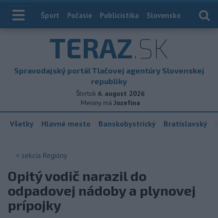
Index
Šport
Počasie
Publicistika
Slovensko
Zahranič
TERAZ
.SK
Spravodajský portál Tlačovej agentúry Slovenskej
republiky
Štvrtok
6. august 2026
Meniny má
Jozefína
Všetky
Hlavné mesto
Banskobystrický
Bratislavský
< sekcia
Regióny
Opitý vodič narazil do
odpadovej nádoby a plynovej
prípojky