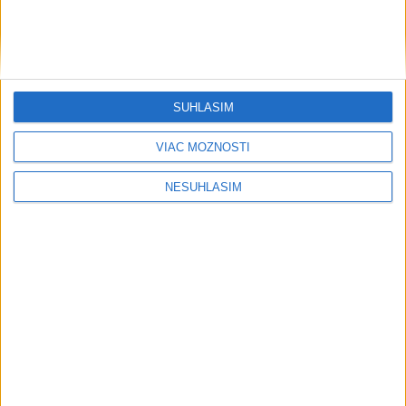
Šport
SÚHLASÍM
VIAC MOŽNOSTÍ
....
NESÚHLASÍM
....