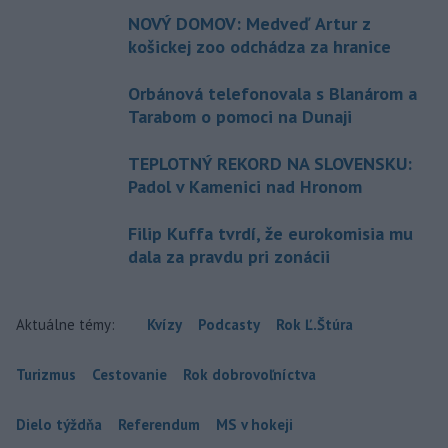
NOVÝ DOMOV: Medveď Artur z
košickej zoo odchádza za hranice
Orbánová telefonovala s Blanárom a
Tarabom o pomoci na Dunaji
TEPLOTNÝ REKORD NA SLOVENSKU:
Padol v Kamenici nad Hronom
Filip Kuffa tvrdí, že eurokomisia mu
dala za pravdu pri zonácii
Aktuálne témy:
Kvízy
Podcasty
Rok Ľ.Štúra
Turizmus
Cestovanie
Rok dobrovoľníctva
Dielo týždňa
Referendum
MS v hokeji