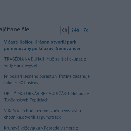
ajčítanejšie
6h
24h
7d
V časti Košice-Krásna otvorili park
pomenovaný po kňazovi Semivanovi
TRAGÉDIA NA DUNAJI: Muž sa išiel okúpať, z
vody viac nevyšiel
Pri požiari lesného porastu v Trstíne zasahuje
takmer 50 hasičov
OPITÝ MOTORKÁR BEZ VODIČÁKU: Nehoda v
Turčianskych Tepliciach
V Košiciach Nad jazerom začína výstavba
chodníka,otvorili aj pumptrack
Kruhová križovatka v Poprade v smere z