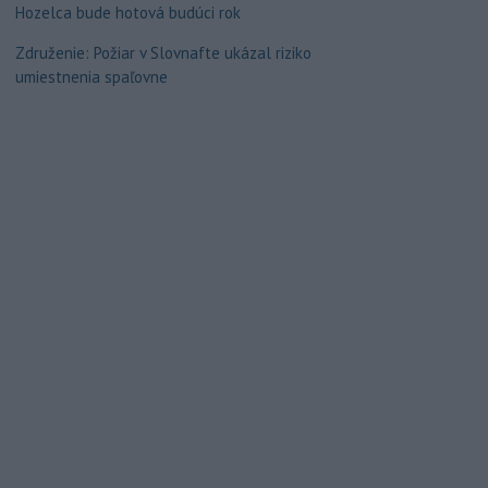
Hozelca bude hotová budúci rok
Združenie: Požiar v Slovnafte ukázal riziko
umiestnenia spaľovne