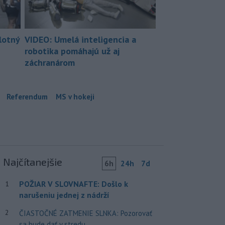
lotný
VIDEO: Umelá inteligencia a
robotika pomáhajú už aj
záchranárom
Referendum
MS v hokeji
Najčítanejšie
6h
24h
7d
POŽIAR V SLOVNAFTE: Došlo k
1
narušeniu jednej z nádrží
2
ČIASTOČNÉ ZATMENIE SLNKA: Pozorovať
sa bude dať v stredu