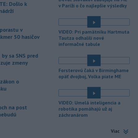
E: Došlo k
v Paríži o čo najlepšie výsledky
pod kontrolou.
Príčina jeho vzniku
nádrží
bude predmetom vyšetrovania. Pre
é
TASR to potvrdil hovorca rafinérie
Anton Molnár.
 porastu v
VIDEO: Pri pamätníku Hartmuta
akmer 50 hasičov
-
Ministerstvo kultúry (MK) SR
Tautza odhalili nové
15:17
upraví verziu opatrenia o
informačné tabule
é
podrobnostiach poskytovania dotácií v
e by sa SNS pred
pôsobnosti rezortu.
vizuje zmeny
-
V bratislavskej rafinérii
14:17
Forsterovú čaká v Birminghame
Slovnaft horí uskladnený ropný
opäť dvojboj, Volka piate ME
 zákon o
produkt.
TASR o tom informovala
rafinéria s tým, že obyvateľom nehrozí
sku
nebezpečenstvo.
é
VIDEO: Umelá inteligencia a
-
Jedným zo zdravotných rizík
13:50
och na post
robotika pomáhajú už aj
na festivale môže byť vyššia
nebudú
záchranárom
úroveň
hluku. Je preto dobré držať sa
ďalej od reproduktorov, používať
Viac
chrániče sluchu či dodržiavať
prestávky.