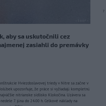
7
, aby sa uskutočnili cez
 najmenej zasiahli do premávky
onštrukcie Hviezdoslavovej triedy v Nitre sa začne v
Holúbek upozorňuje, že práce si vyžiadajú kompletnú
ajväčšie nitrianske sídlisko Klokočina. Uzávera sa
nedele 7. júna do 24.00 h. Celkové náklady na