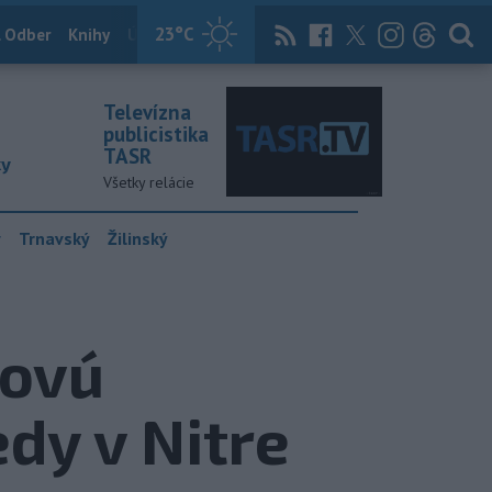
23
°C
 Odber
Knihy
Útulkovo
Magazín
News Now
Archív
TASR
Televízna
publicistika
TASR
ky
Všetky relácie
y
Trnavský
Žilinský
dovú
dy v Nitre