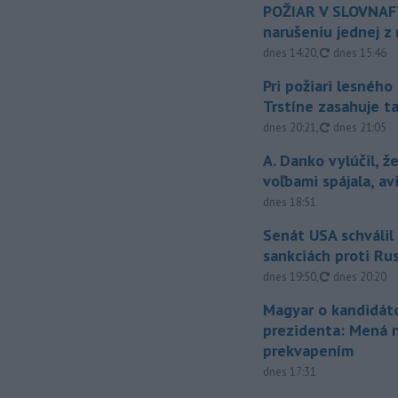
POŽIAR V SLOVNAFT
narušeniu jednej z 
aktualizovan
dnes 14:20
,
dnes 15:46
Pri požiari lesného
Trstíne zasahuje t
aktualizovan
dnes 20:21
,
dnes 21:05
A. Danko vylúčil, ž
voľbami spájala, a
dnes 18:51
Senát USA schválil
sankciách proti Ru
aktualizovan
dnes 19:50
,
dnes 20:20
Magyar o kandidát
prezidenta: Mená 
prekvapením
dnes 17:31