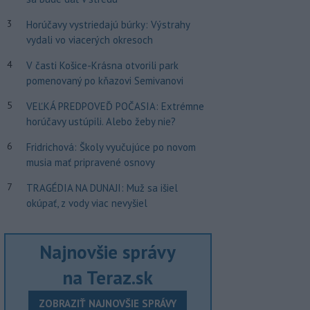
3
Horúčavy vystriedajú búrky: Výstrahy
vydali vo viacerých okresoch
4
V časti Košice-Krásna otvorili park
pomenovaný po kňazovi Semivanovi
5
VEĽKÁ PREDPOVEĎ POČASIA: Extrémne
horúčavy ustúpili. Alebo žeby nie?
6
Fridrichová: Školy vyučujúce po novom
musia mať pripravené osnovy
7
TRAGÉDIA NA DUNAJI: Muž sa išiel
okúpať, z vody viac nevyšiel
Najnovšie správy
na Teraz.sk
ZOBRAZIŤ NAJNOVŠIE SPRÁVY