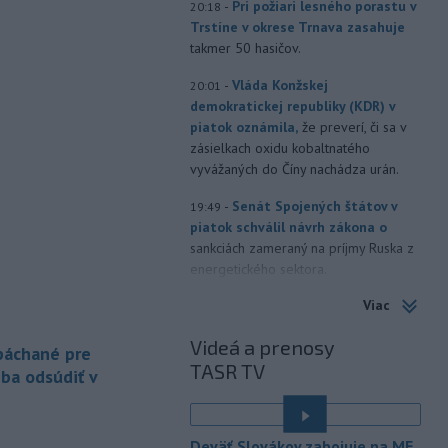
-
Pri požiari lesného porastu v
20:18
Trstíne v okrese Trnava zasahuje
takmer 50 hasičov.
-
Vláda Konžskej
20:01
demokratickej republiky (KDR) v
piatok oznámila,
že preverí, či sa v
zásielkach oxidu kobaltnatého
vyvážaných do Číny nachádza urán.
-
Senát Spojených štátov v
19:49
piatok schválil návrh zákona o
sankciách zameraný na príjmy Ruska z
energetického sektora.
Viac
-
Slovenská polícia prispela k
16:08
objasneniu prípadu prevádzačstva,
Videá a prenosy
ktorý sa podarilo ukončiť
 páchané pre
TASR TV
právoplatným odsúdením páchateľa v
eba odsúdiť v
Maďarsku.
-
Piatkový požiar v
15:21
Deväť Slovákov zabojuje na ME
bratislavskej rafinérii Slovnaft je