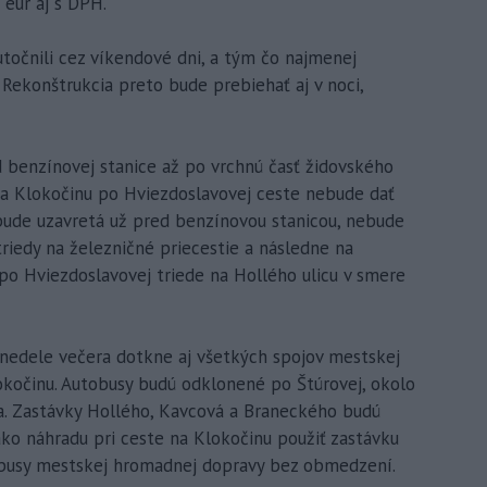
 eur aj s DPH.
utočnili cez víkendové dni, a tým čo najmenej
. Rekonštrukcia preto bude prebiehať aj v noci,
d benzínovej stanice až po vrchnú časť židovského
 na Klokočinu po Hviezdoslavovej ceste nebude dať
bude uzavretá už pred benzínovou stanicou, nebude
riedy na železničné priecestie a následne na
 po Hviezdoslavovej triede na Hollého ulicu v smere
 nedele večera dotkne aj všetkých spojov mestskej
kočinu. Autobusy budú odklonené po Štúrovej, okolo
a. Zastávky Hollého, Kavcová a Braneckého budú
ko náhradu pri ceste na Klokočinu použiť zastávku
busy mestskej hromadnej dopravy bez obmedzení.