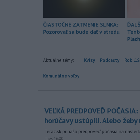
ČIASTOČNÉ ZATMENIE SLNKA:
ĎALŠ
Pozorovať sa bude dať v stredu
Tent
Plach
Aktuálne témy:
Kvízy
Podcasty
Rok Ľ.Š
Komunálne voľby
VEĽKÁ PREDPOVEĎ POČASIA:
horúčavy ustúpili. Alebo žeby 
Teraz.sk prináša predpoveď počasia na nasledu
dnes 16:00