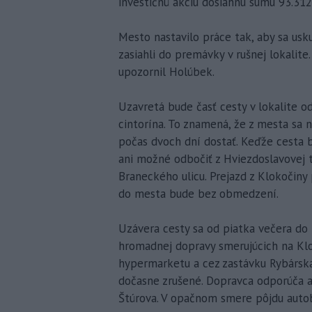
investičnú akciu dosiahnu sumu 93.312
Mesto nastavilo práce tak, aby sa usk
zasiahli do premávky v rušnej lokalite
upozornil Holúbek.
Uzavretá bude časť cesty v lokalite o
cintorína. To znamená, že z mesta sa
počas dvoch dní dostať. Keďže cesta 
ani možné odbočiť z Hviezdoslavovej t
Braneckého ulicu. Prejazd z Klokočiny
do mesta bude bez obmedzení.
Uzávera cesty sa od piatka večera do
hromadnej dopravy smerujúcich na Klo
hypermarketu a cez zastávku Rybársk
dočasne zrušené. Dopravca odporúča a
Štúrova. V opačnom smere pôjdu auto