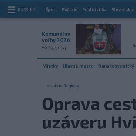
RUBRIKY
Index
Šport
Počasie
Publicistika
Slovensko
Komunálne
voľby 2026
S
Všetky správy
Všetky
Hlavné mesto
Banskobystrický
< sekcia
Regióny
Oprava ces
uzáveru Hvi