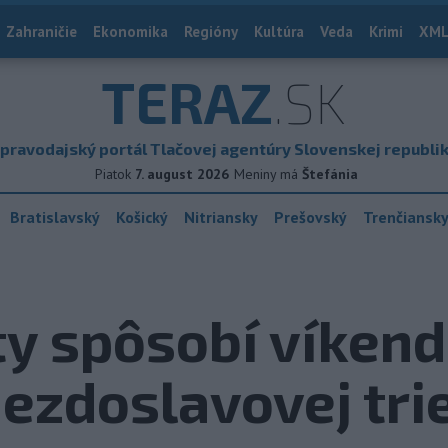
Zahraničie
Ekonomika
Regióny
Kultúra
Veda
Krimi
XML
TERAZ
.SK
pravodajský portál Tlačovej agentúry Slovenskej republi
Piatok
7. august 2026
Meniny má
Štefánia
Bratislavský
Košický
Nitriansky
Prešovský
Trenčiansk
ty spôsobí víken
ezdoslavovej trie