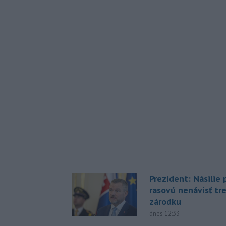
Prezident: Násilie
rasovú nenávisť tr
zárodku
dnes 12:33