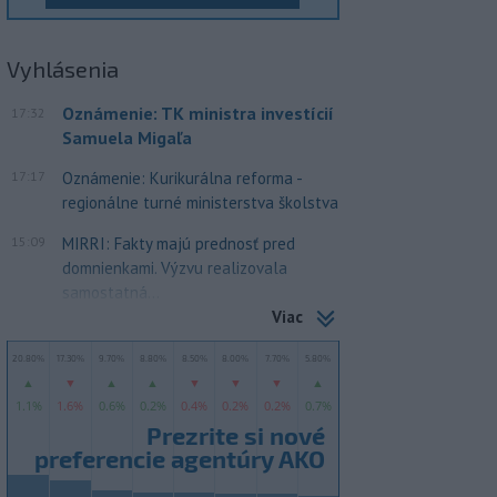
Vyhlásenia
Oznámenie: TK ministra investícií
17:32
Samuela Migaľa
17:17
Oznámenie: Kurikurálna reforma -
regionálne turné ministerstva školstva
15:09
MIRRI: Fakty majú prednosť pred
domnienkami. Výzvu realizovala
samostatná...
Viac