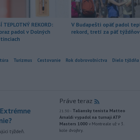
Í TEPLOTNÝ REKORD:
V Budapešti opäť padol tep
oraz padol v Dolných
rekord, tretí za päť týždňov
tinciach
túra
Turizmus
Cestovanie
Rok dobrovoľníctva
Dielo týždňa
Práve teraz
 Extrémne
-
Taliansky tenista Matteo
21:30
Arnaldi vypadol na turnaji ATP
nie?
Masters 1000
v Montreale už v 3.
kole dvojhry.
júci týždeň.