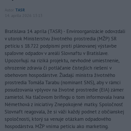
Autor
TASR
14. apríla 2026 13:13
Bratislava 14. apríla (TASR) - Enviroorganizácie odovzdali
v utorok Ministerstvu životného prostredia (MŽP) SR
petíciu s 18.722 podpismi proti plánovanej výstavbe
spaľovne odpadov v areáli Slovnaftu v Bratislave.
Upozorňujú na riziká projektu, nevhodné umiestnenie,
ohrozenie zdravia či potláčanie čistejších riešení v
obehovom hospodárstve. Žiadajú ministra životného
prostredia Tomáša Tarabu (nominant SNS), aby v rámci
posudzovania vplyvov na životné prostredie (EIA) zámer
zamietol. Na tlačovom brífingu o tom informovala Ivana
Némethová z iniciatívy Znepokojené matky. Spoločnosť
Slovnaft reagovala, že si váži každý podnet z občianskej
spoločnosti, ktorý sa venuje otázkam odpadového
hospodárstva. MŽP vníma petíciu ako marketing.