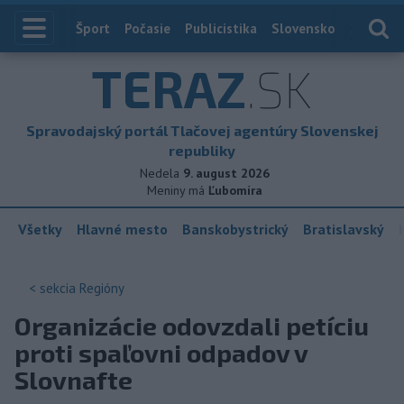
Index
Šport
Počasie
Publicistika
Slovensko
Zahranič
TERAZ
.SK
Spravodajský portál Tlačovej agentúry Slovenskej
republiky
Nedela
9. august 2026
Meniny má
Ľubomíra
Všetky
Hlavné mesto
Banskobystrický
Bratislavský
< sekcia
Regióny
Organizácie odovzdali petíciu
proti spaľovni odpadov v
Slovnafte