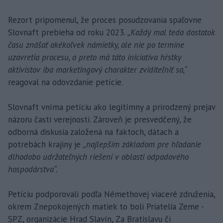
Rezort pripomenul, že proces posudzovania spaľovne
Slovnaft prebieha od roku 2023.
„Každý mal teda dostatok
času znášať akékoľvek námietky, ale nie po termíne
uzavretia procesu, a preto má táto iniciatíva hŕstky
aktivistov iba marketingový charakter zviditeľniť sa,“
reagoval na odovzdanie petície.
Slovnaft vníma petíciu ako legitímny a prirodzený prejav
názoru časti verejnosti. Zároveň je presvedčený, že
odborná diskusia založená na faktoch, dátach a
potrebách krajiny je
„najlepším základom pre hľadanie
dlhodobo udržateľných riešení v oblasti odpadového
hospodárstva“.
Petíciu podporovali podľa Némethovej viaceré združenia,
okrem Znepokojených matiek to boli Priatelia Zeme -
SPZ, organizácie Hrad Slavín, Za Bratislavu či