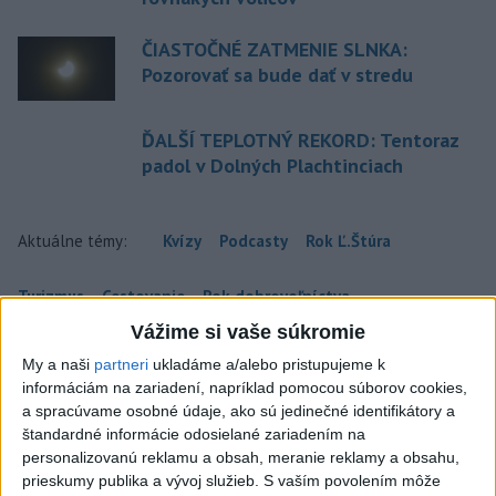
ČIASTOČNÉ ZATMENIE SLNKA:
Pozorovať sa bude dať v stredu
ĎALŠÍ TEPLOTNÝ REKORD: Tentoraz
padol v Dolných Plachtinciach
Aktuálne témy:
Kvízy
Podcasty
Rok Ľ.Štúra
Turizmus
Cestovanie
Rok dobrovoľníctva
Vážime si vaše súkromie
Dielo týždňa
Referendum
MS v hokeji
My a naši
partneri
ukladáme a/alebo pristupujeme k
informáciám na zariadení, napríklad pomocou súborov cookies,
Komunálne voľby
a spracúvame osobné údaje, ako sú jedinečné identifikátory a
štandardné informácie odosielané zariadením na
personalizovanú reklamu a obsah, meranie reklamy a obsahu,
prieskumy publika a vývoj služieb.
S vaším povolením môže