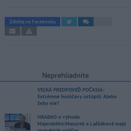
Zdieľaj na Facebooku
Neprehliadnite
VEĽKÁ PREDPOVEĎ POČASIA:
Extrémne horúčavy ustúpili. Alebo
žeby nie?
HRABKO o výhode
Majerského:Mazurek a Laššáková majú
rovnakých voličov