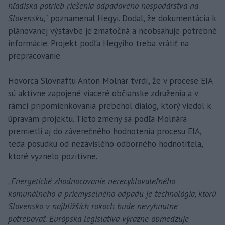
hľadiska potrieb riešenia odpadového hospodárstva na
Slovensku,“
poznamenal Hegyi. Dodal, že dokumentácia k
plánovanej výstavbe je zmätočná a neobsahuje potrebné
informácie. Projekt podľa Hegyiho treba vrátiť na
prepracovanie.
Hovorca Slovnaftu Anton Molnár tvrdí, že v procese EIA
sú aktívne zapojené viaceré občianske združenia a v
rámci pripomienkovania prebehol dialóg, ktorý viedol k
úpravám projektu. Tieto zmeny sa podľa Molnára
premietli aj do záverečného hodnotenia procesu EIA,
teda posudku od nezávislého odborného hodnotiteľa,
ktoré vyznelo pozitívne.
„Energetické zhodnocovanie nerecyklovateľného
komunálneho a priemyselného odpadu je technológia, ktorú
Slovensko v najbližších rokoch bude nevyhnutne
potrebovať. Európska legislatíva výrazne obmedzuje