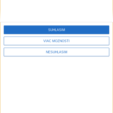
Regióny
OÚ Malacky vyhlásil pre požiar vo VO
Záhorie mimoriadnu situáciu
SÚHLASÍM
včera 21:46
VIAC MOŽNOSTÍ
Hasiči: Lesný požiar v katastri obce Trstín sa podarilo
NESÚHLASÍM
lokalizovať
MO: Požiar vo Vojenskom obvode Záhorie sa podarilo dostať
pod kontrolu
Žehra:V trailparku otvorili airbag zónu, KSK ju podporil
30.000 eurami