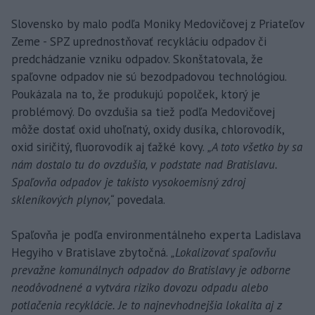
Slovensko by malo podľa Moniky Medovičovej z Priateľov
Zeme - SPZ uprednostňovať recykláciu odpadov či
predchádzanie vzniku odpadov. Skonštatovala, že
spaľovne odpadov nie sú bezodpadovou technológiou.
Poukázala na to, že produkujú popolček, ktorý je
problémový. Do ovzdušia sa tiež podľa Medovičovej
môže dostať oxid uhoľnatý, oxidy dusíka, chlorovodík,
oxid siričitý, fluorovodík aj ťažké kovy.
„A toto všetko by sa
nám dostalo tu do ovzdušia, v podstate nad Bratislavu.
Spaľovňa odpadov je takisto vysokoemisný zdroj
skleníkových plynov,“
povedala.
Spaľovňa je podľa environmentálneho experta Ladislava
Hegyiho v Bratislave zbytočná.
„Lokalizovať spaľovňu
prevažne komunálnych odpadov do Bratislavy je odborne
neodôvodnené a vytvára riziko dovozu odpadu alebo
potlačenia recyklácie. Je to najnevhodnejšia lokalita aj z