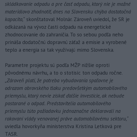
skládkovanie odpadu a pre časť odpadu, ktorý nie je možné
materiálovo zhodnotiť, dnes na Slovensku chýba dostatočná
kapacita,“
skonštatoval Molnár. Zároveň uviedol, že SR je
odkázaná na vývoz časti odpadu na energetické
zhodnocovanie do zahraničia. To so sebou podľa neho
prináša dodatočnú dopravnú záťaž a emisie a vyrobené
teplo a energia sa tak využívajú mimo Slovenska.
Parametre projektu sú podľa MŽP nižšie oproti
pôvodnému návrhu, a to o stotisíc ton odpadu ročne.
„Zároveň platí, že potreba vybudovania spaľovne je
odrazom obrovského tlaku predovšetkým automobilového
priemyslu, ktorý nevie získať ďalšie investície, ak nebude
postarané o odpad. Predstavitelia automobilového
priemyslu túto požiadavku jednoznačne deklarovali na
rokovaní vlády venovanej práve automobilovému sektoru,“
uviedla hovorkyňa ministerstva Kristína Letková pre
TASR.