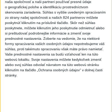
naša spoločnosť a naši partneri používať presné údaje
o geografickej polohe a identifikáciu prostredníctvom
skenovania zariadenia. Súhlas s vyššie uvedeným spracúvaním
zo strany našej spoločnosti a našich 824 partnerov môžete
poskytnúť kliknutím na príslušné tlačidlo. Skôr než súhlas
poskytnete, môžete kliknutím jeho poskytnutie odmietnuť alebo
si preštudovať podrobnejšie informácie a zmeniť svoje
prednostné nastavenia.
Zoberte na vedomie, že na niektoré
formy spracúvania vašich osobných údajov nepotrebujeme váš
súhlas, proti takémuto spracovaniu však máte právo namietať.
Vaše prednostné nastavenia sa budú vzťahovať len na túto
webovú lokalitu. Svoje nastavenia môžete kedykoľvek zmeniť
alebo svoj súhlas odvolať návratom na túto webovú stránku
kliknutím na tlačidlo „Ochrana osobných údajov“ v dolnej časti
Fico: Suchá musia viesť k razantnejšej
stránky.
ochrane vody na Slovensku
Podľa neho zmenená ústava a zákaz vývozu vody zo
Slovenska do zahraničia potrubím či cisternami nestačí.
včera 21:39