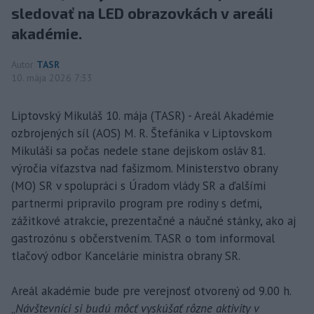
sledovať na LED obrazovkách v areáli
akadémie.
Autor
TASR
10. mája 2026 7:33
Liptovský Mikuláš 10. mája (TASR) - Areál Akadémie
ozbrojených síl (AOS) M. R. Štefánika v Liptovskom
Mikuláši sa počas nedele stane dejiskom osláv 81.
výročia víťazstva nad fašizmom. Ministerstvo obrany
(MO) SR v spolupráci s Úradom vlády SR a ďalšími
partnermi pripravilo program pre rodiny s deťmi,
zážitkové atrakcie, prezentačné a náučné stánky, ako aj
gastrozónu s občerstvením. TASR o tom informoval
tlačový odbor Kancelárie ministra obrany SR.
Areál akadémie bude pre verejnosť otvorený od 9.00 h.
„
Návštevníci si budú môcť vyskúšať rôzne aktivity v