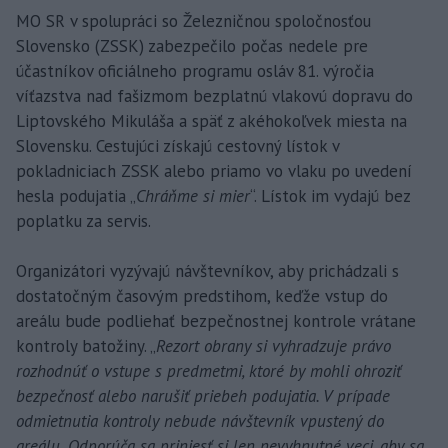
MO SR v spolupráci so Železničnou spoločnosťou
Slovensko (ZSSK) zabezpečilo počas nedele pre
účastníkov oficiálneho programu osláv 81. výročia
víťazstva nad fašizmom bezplatnú vlakovú dopravu do
Liptovského Mikuláša a späť z akéhokoľvek miesta na
Slovensku. Cestujúci získajú cestovný lístok v
pokladniciach ZSSK alebo priamo vo vlaku po uvedení
hesla podujatia „
Chráňme si mier
“. Lístok im vydajú bez
poplatku za servis.
Organizátori vyzývajú návštevníkov, aby prichádzali s
dostatočným časovým predstihom, keďže vstup do
areálu bude podliehať bezpečnostnej kontrole vrátane
kontroly batožiny. „
Rezort obrany si vyhradzuje právo
rozhodnúť o vstupe s predmetmi, ktoré by mohli ohroziť
bezpečnosť alebo narušiť priebeh podujatia. V prípade
odmietnutia kontroly nebude návštevník vpustený do
areálu. Odporúča sa priniesť si len nevyhnutné veci, aby sa