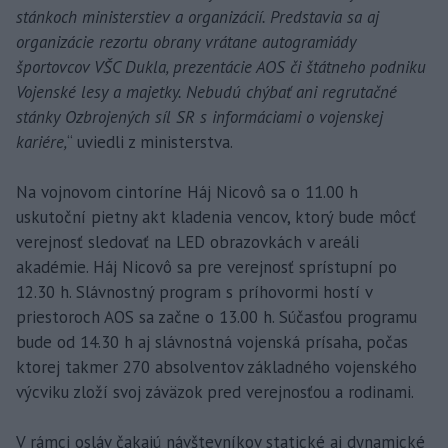
stánkoch ministerstiev a organizácií. Predstavia sa aj
organizácie rezortu obrany vrátane autogramiády
športovcov VŠC Dukla, prezentácie AOS či štátneho podniku
Vojenské lesy a majetky. Nebudú chýbať ani regrutačné
stánky Ozbrojených síl SR s informáciami o vojenskej
kariére,
“ uviedli z ministerstva.
Na vojnovom cintoríne Háj Nicovô sa o 11.00 h
uskutoční pietny akt kladenia vencov, ktorý bude môcť
verejnosť sledovať na LED obrazovkách v areáli
akadémie. Háj Nicovô sa pre verejnosť sprístupní po
12.30 h. Slávnostný program s príhovormi hostí v
priestoroch AOS sa začne o 13.00 h. Súčasťou programu
bude od 14.30 h aj slávnostná vojenská prísaha, počas
ktorej takmer 270 absolventov základného vojenského
výcviku zloží svoj záväzok pred verejnosťou a rodinami.
V rámci osláv čakajú návštevníkov statické aj dynamické