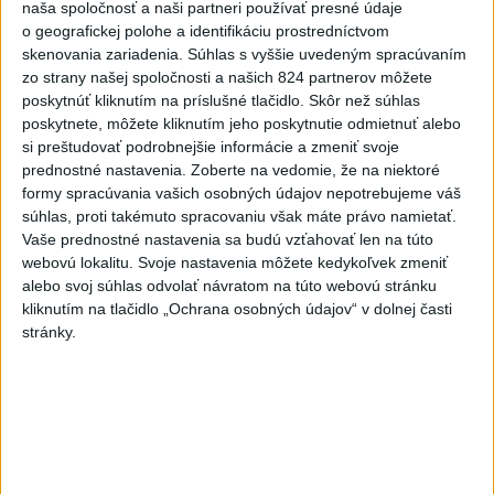
naša spoločnosť a naši partneri používať presné údaje
Dron s výbušninami na letisku
o geografickej polohe a identifikáciu prostredníctvom
Lipsko/Halle: Spustili
skenovania zariadenia. Súhlas s vyššie uvedeným spracúvaním
vyšetrovanie
zo strany našej spoločnosti a našich 824 partnerov môžete
včera 21:29
poskytnúť kliknutím na príslušné tlačidlo. Skôr než súhlas
poskytnete, môžete kliknutím jeho poskytnutie odmietnuť alebo
ZRÁŽKA VLAKU S AUTOM V
si preštudovať podrobnejšie informácie a zmeniť svoje
LOZORNE: Rušňovodič jej už
prednostné nastavenia.
Zoberte na vedomie, že na niektoré
nedokázal zabrániť
formy spracúvania vašich osobných údajov nepotrebujeme váš
súhlas, proti takémuto spracovaniu však máte právo namietať.
včera 20:05
Vaše prednostné nastavenia sa budú vzťahovať len na túto
Pri sobotňajšom výbuchu v
webovú lokalitu. Svoje nastavenia môžete kedykoľvek zmeniť
Moskve údajne zahynul aj zať
alebo svoj súhlas odvolať návratom na túto webovú stránku
generála Čajka
kliknutím na tlačidlo „Ochrana osobných údajov“ v dolnej časti
stránky.
včera 18:55
V Kolumbii zachránili mláďa
zatúlaného hrocha z
Escobarovho stáda
včera 19:32