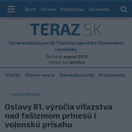
Index
Šport
Počasie
Publicistika
Slovensko
Zahranič
TERAZ
.SK
Spravodajský portál Tlačovej agentúry Slovenskej
republiky
Štvrtok
6. august 2026
Meniny má
Jozefína
Všetky
Hlavné mesto
Banskobystrický
Bratislavský
< sekcia
Regióny
Oslavy 81. výročia víťazstva
nad fašizmom prinesú i
vojenskú prísahu