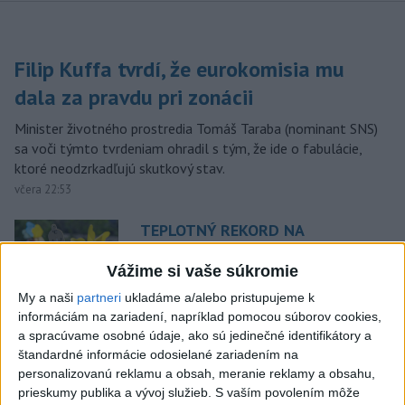
Filip Kuffa tvrdí, že eurokomisia mu
dala za pravdu pri zonácii
Minister životného prostredia Tomáš Taraba (nominant SNS)
sa voči týmto tvrdeniam ohradil s tým, že ide o fabulácie,
ktoré neodzrkadľujú skutkový stav.
včera 22:53
TEPLOTNÝ REKORD NA
SLOVENSKU: Padol v Kamenici
nad Hronom
Vážime si vaše súkromie
aktualizované
včera 17:09
,
včera 18:42
My a naši
partneri
ukladáme a/alebo pristupujeme k
informáciám na zariadení, napríklad pomocou súborov cookies,
SLOVENSKÍ POLICAJTI V
a spracúvame osobné údaje, ako sú jedinečné identifikátory a
CHORVÁTSKU: Pomáhali i pri
štandardné informácie odosielané zariadením na
podvode s ubytovaním
personalizovanú reklamu a obsah, meranie reklamy a obsahu,
včera 19:21
prieskumy publika a vývoj služieb.
S vaším povolením môže