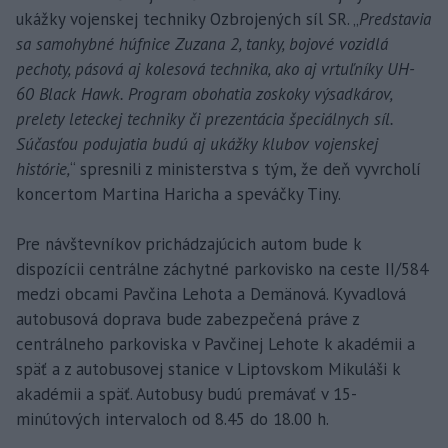
ukážky vojenskej techniky Ozbrojených síl SR. „
Predstavia
sa samohybné húfnice Zuzana 2, tanky, bojové vozidlá
pechoty, pásová aj kolesová technika, ako aj vrtuľníky UH-
60 Black Hawk. Program obohatia zoskoky výsadkárov,
prelety leteckej techniky či prezentácia špeciálnych síl.
Súčasťou podujatia budú aj ukážky klubov vojenskej
histórie,
“ spresnili z ministerstva s tým, že deň vyvrcholí
koncertom Martina Haricha a speváčky Tiny.
Pre návštevníkov prichádzajúcich autom bude k
dispozícii centrálne záchytné parkovisko na ceste II/584
medzi obcami Pavčina Lehota a Demänová. Kyvadlová
autobusová doprava bude zabezpečená práve z
centrálneho parkoviska v Pavčinej Lehote k akadémii a
späť a z autobusovej stanice v Liptovskom Mikuláši k
akadémii a späť. Autobusy budú premávať v 15-
minútových intervaloch od 8.45 do 18.00 h.