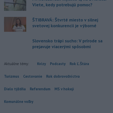
Viete, kedy potrebujú pomoc?
ŠTIBRAVÁ: Štvrté miesto v silnej
svetovej konkurencii je výborné
Slovensko trápi sucho: V prírode sa
prejavuje viacerými spôsobmi
Aktuálne témy:
Kvízy
Podcasty
Rok Ľ.Štúra
Turizmus
Cestovanie
Rok dobrovoľníctva
Dielo týždňa
Referendum
MS v hokeji
Komunálne voľby