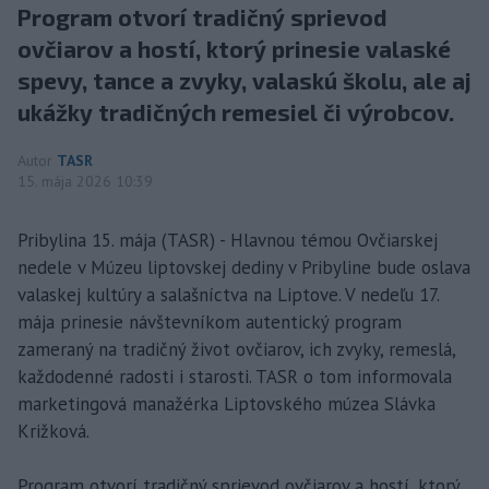
Program otvorí tradičný sprievod
ovčiarov a hostí, ktorý prinesie valaské
spevy, tance a zvyky, valaskú školu, ale aj
ukážky tradičných remesiel či výrobcov.
Autor
TASR
15. mája 2026 10:39
Pribylina 15. mája (TASR) - Hlavnou témou Ovčiarskej
nedele v Múzeu liptovskej dediny v Pribyline bude oslava
valaskej kultúry a salašníctva na Liptove. V nedeľu 17.
mája prinesie návštevníkom autentický program
zameraný na tradičný život ovčiarov, ich zvyky, remeslá,
každodenné radosti i starosti. TASR o tom informovala
marketingová manažérka Liptovského múzea Slávka
Križková.
Program otvorí tradičný sprievod ovčiarov a hostí, ktorý