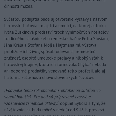
činnosti múzea.
Súčasťou podujatia bude aj otvorenie výstavy s názvom
Liptovskí bačovia - majstri a umelci, na ktorej autorka
Iveta Zuskinová predstaví troch výnimočných nositeľov
tradičného salašníckeho remesla - bačov Petra Slosiara,
Jána Kráľa a Štefana Mojša Hajtmana ml. Výstava
približuje ich život, spôsob odievania, remeselnú
zručnosť, osobité umelecké prejavy a hlboký vzťah k
liptovskej krajine, ktorá ich formovala. Chýbať nebudú
ani odborné prednášky venované tejto profesii, ale aj
histórii a súčasnosti chovu slovenských čuvačov.
„Podujatie tento rok obohatíme obľúbenou súťažou vo
varení halušiek. Pre deti sú pripravené tvorivé a
vzdelávacie tematické aktivity,“
doplnil Sýkora s tým, že
návštevníci sa budú môcť v nedeľu od 9.45 h previezť