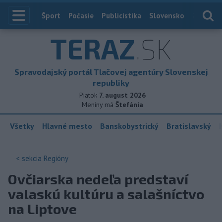
Index
Šport
Počasie
Publicistika
Slovensko
Zahranič
TERAZ
.SK
Spravodajský portál Tlačovej agentúry Slovenskej
republiky
Piatok
7. august 2026
Meniny má
Štefánia
Všetky
Hlavné mesto
Banskobystrický
Bratislavský
< sekcia
Regióny
Ovčiarska nedeľa predstaví
valaskú kultúru a salašníctvo
na Liptove