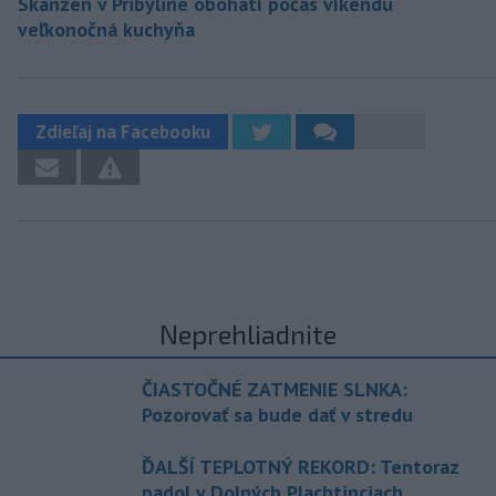
Skanzen v Pribyline obohatí počas víkendu
veľkonočná kuchyňa
Zdieľaj na Facebooku
Neprehliadnite
ČIASTOČNÉ ZATMENIE SLNKA:
Pozorovať sa bude dať v stredu
ĎALŠÍ TEPLOTNÝ REKORD: Tentoraz
padol v Dolných Plachtinciach