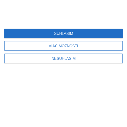
Viete, kedy potrebujú pomoc?
ŠTIBRAVÁ: Štvrté miesto v silnej
svetovej konkurencii je výborné
SÚHLASÍM
VIAC MOŽNOSTÍ
Šport
NESÚHLASÍM
....
....