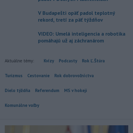
V Budapešti opäť padol teplotný
rekord, tretí za päť týždňov
VIDEO: Umelá inteligencia a robotika
pomáhajú už aj záchranárom
Aktuálne témy:
Kvízy
Podcasty
Rok Ľ.Štúra
Turizmus
Cestovanie
Rok dobrovoľníctva
Dielo týždňa
Referendum
MS v hokeji
Komunálne voľby