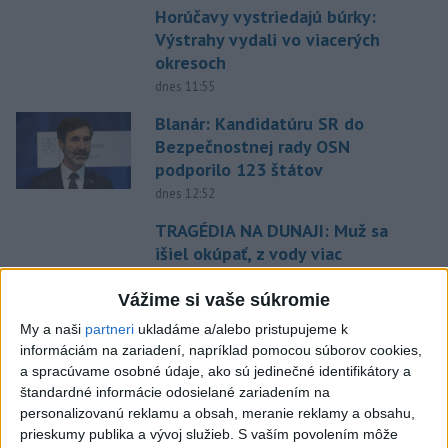
Horúčavy vystriedajú búrky:
Výstrahy vydali vo viacerých
okresoch
dnes 11:55
Blanár: Kandidatúru SR do
Bezpečnostnej rady OSN
podporilo 123 štátov
dnes 12:52
TRAGÉDIA NA DUNAJI: Muž sa
išiel okúpať, z vody viac
nevyšiel
Vážime si vaše súkromie
dnes 13:09
My a naši
partneri
ukladáme a/alebo pristupujeme k
VIDEO: Pri pamätníku Hartmuta
informáciám na zariadení, napríklad pomocou súborov cookies,
Tautza odhalili nové
a spracúvame osobné údaje, ako sú jedinečné identifikátory a
informačné tabule
štandardné informácie odosielané zariadením na
dnes 13:06
personalizovanú reklamu a obsah, meranie reklamy a obsahu,
prieskumy publika a vývoj služieb.
S vaším povolením môže
Tomaš: Takmer 200 domácností