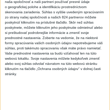
naša spoločnosť a naši partneri používať presné údaje
po búrkach dostane pomoc za
o geografickej polohe a identifikáciu prostredníctvom
250.000 eur
skenovania zariadenia. Súhlas s vyššie uvedeným spracúvaním
dnes 12:53
zo strany našej spoločnosti a našich 824 partnerov môžete
poskytnúť kliknutím na príslušné tlačidlo. Skôr než súhlas
Španielska polícia rozbila
poskytnete, môžete kliknutím jeho poskytnutie odmietnuť alebo
skupinu pašerákov a
si preštudovať podrobnejšie informácie a zmeniť svoje
prevádzačov
prednostné nastavenia.
Zoberte na vedomie, že na niektoré
dnes 12:39
formy spracúvania vašich osobných údajov nepotrebujeme váš
súhlas, proti takémuto spracovaniu však máte právo namietať.
Slovenský tenista Molčan je
Vaše prednostné nastavenia sa budú vzťahovať len na túto
spokojný s doterajším
webovú lokalitu. Svoje nastavenia môžete kedykoľvek zmeniť
priebehom sezóny
alebo svoj súhlas odvolať návratom na túto webovú stránku
dnes 12:18
kliknutím na tlačidlo „Ochrana osobných údajov“ v dolnej časti
stránky.
Forsterovú čaká v Birminghame
opäť dvojboj, Volka piate ME
dnes 11:43
O Haraslína má záujem
saudskoarabský Al-Fateh