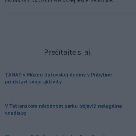
historickým vláčikom Považskej lesnej železnice.
Prečítajte si aj:
TANAP v Múzeu liptovskej dediny v Pribyline
predstaví svoje aktivity
V Tatranskom národnom parku objavili nelegálne
vnadisko