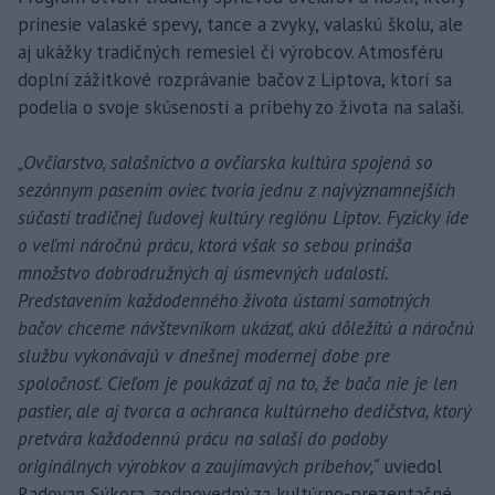
prinesie valaské spevy, tance a zvyky, valaskú školu, ale
aj ukážky tradičných remesiel či výrobcov. Atmosféru
doplní zážitkové rozprávanie bačov z Liptova, ktorí sa
podelia o svoje skúsenosti a príbehy zo života na salaši.
„Ovčiarstvo, salašníctvo a ovčiarska kultúra spojená so
sezónnym pasením oviec tvoria jednu z najvýznamnejších
súčastí tradičnej ľudovej kultúry regiónu Liptov. Fyzicky ide
o veľmi náročnú prácu, ktorá však so sebou prináša
množstvo dobrodružných aj úsmevných udalostí.
Predstavením každodenného života ústami samotných
bačov chceme návštevníkom ukázať, akú dôležitú a náročnú
službu vykonávajú v dnešnej modernej dobe pre
spoločnosť. Cieľom je poukázať aj na to, že bača nie je len
pastier, ale aj tvorca a ochranca kultúrneho dedičstva, ktorý
pretvára každodennú prácu na salaši do podoby
originálnych výrobkov a zaujímavých príbehov,“
uviedol
Radovan Sýkora, zodpovedný za kultúrno-prezentačné