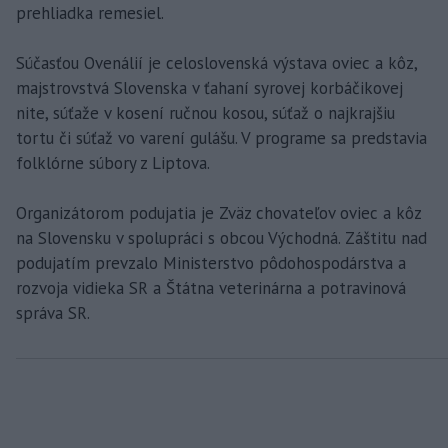
prehliadka remesiel.
Súčasťou Ovenálií je celoslovenská výstava oviec a kôz,
majstrovstvá Slovenska v ťahaní syrovej korbáčikovej
nite, súťaže v kosení ručnou kosou, súťaž o najkrajšiu
tortu či súťaž vo varení gulášu. V programe sa predstavia
folklórne súbory z Liptova.
Organizátorom podujatia je Zväz chovateľov oviec a kôz
na Slovensku v spolupráci s obcou Východná. Záštitu nad
podujatím prevzalo Ministerstvo pôdohospodárstva a
rozvoja vidieka SR a Štátna veterinárna a potravinová
správa SR.