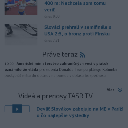
400 m: Nechcela som tomu
veriť
dnes 9:00
Slováci prehrali v semifinále s
USA 2:5, o bronz proti Fínsku
dnes 7:21
Práve teraz
-
Americké ministerstvo zahraničných vecí v piatok
10:00
oznámilo, že vláda
prezidenta Donalda Trumpa plánuje Kolumbii
poskytnúť miliardu dolárov na pomoc v oblasti bezpečnosti.
Viac
Videá a prenosy TASR TV
Deväť Slovákov zabojuje na ME v Paríži
o čo najlepšie výsledky