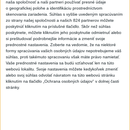
Kruhová križovatka v Poprade v smere z Hozelca bude
naša spoločnosť a naši partneri používať presné údaje
hotová budúci rok
o geografickej polohe a identifikáciu prostredníctvom
skenovania zariadenia. Súhlas s vyššie uvedeným spracúvaním
7
Brezno obnovuje zastávky MHD
zo strany našej spoločnosti a našich 824 partnerov môžete
poskytnúť kliknutím na príslušné tlačidlo. Skôr než súhlas
poskytnete, môžete kliknutím jeho poskytnutie odmietnuť alebo
Najnovšie správy na Teraz.sk
si preštudovať podrobnejšie informácie a zmeniť svoje
Vyhlásenia
prednostné nastavenia.
Zoberte na vedomie, že na niektoré
formy spracúvania vašich osobných údajov nepotrebujeme váš
Priame prenosy z Národnej rady SR
súhlas, proti takémuto spracovaniu však máte právo namietať.
Vaše prednostné nastavenia sa budú vzťahovať len na túto
webovú lokalitu. Svoje nastavenia môžete kedykoľvek zmeniť
alebo svoj súhlas odvolať návratom na túto webovú stránku
kliknutím na tlačidlo „Ochrana osobných údajov“ v dolnej časti
Politika na sociálnych sieťach
stránky.
Zobraziť viac
Info
Najnovšie videá
Najsledovanejšie videá