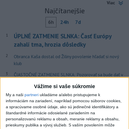
Viac
Najčítanejšie
6h
24h
7d
ÚPLNÉ ZATMENIE SLNKA: Časť Európy
1
zahalí tma, hrozia dôsledky
2
Obranca Kaša dostal od Žiliny povolenie hľadať si nový
klub
3
ČIASTOČNÉ ZATMENIE SLNKA: Pozorovať sa bude dať v
stredu
Vážime si vaše súkromie
4
V časti Košice-Krásna otvorili park pomenovaný po
My a naši
partneri
ukladáme a/alebo pristupujeme k
kňazovi Semivanovi
informáciám na zariadení, napríklad pomocou súborov cookies,
a spracúvame osobné údaje, ako sú jedinečné identifikátory a
5
Prešovský kraj vyzýva k využitiu bezplatného parkoviska v
štandardné informácie odosielané zariadením na
Tatrách
personalizovanú reklamu a obsah, meranie reklamy a obsahu,
prieskumy publika a vývoj služieb.
S vaším povolením môže
6