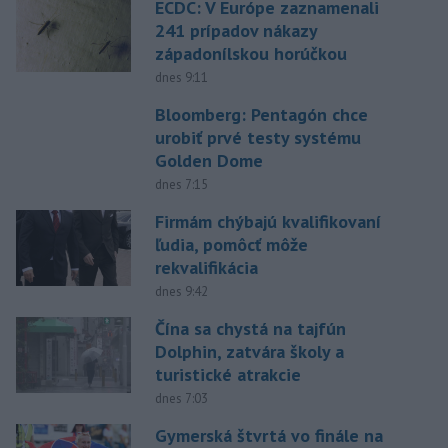
ECDC: V Európe zaznamenali
241 prípadov nákazy
západonílskou horúčkou
dnes 9:11
Bloomberg: Pentagón chce
urobiť prvé testy systému
Golden Dome
dnes 7:15
Firmám chýbajú kvalifikovaní
ľudia, pomôcť môže
rekvalifikácia
dnes 9:42
Čína sa chystá na tajfún
Dolphin, zatvára školy a
turistické atrakcie
dnes 7:03
Gymerská štvrtá vo finále na