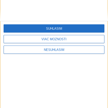
....
SÚHLASÍM
VIAC MOŽNOSTÍ
NESÚHLASÍM
....