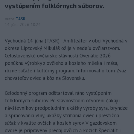
vystúpením folklórnych súborov.
Autor
TASR
14. júna 2026 10:24
Východná 14. júna (TASR) - Amfiteáter v obci Východná v
okrese Liptovský Mikuláš ožije v nedeľu ovčiarstvom.
Celoslovenské ovčiarske slávnosti Ovenálie 2026
ponúknu výrobky z ovčieho a kozieho mlieka i mäsa,
rôzne súťaže i kultúrny program. Informoval o tom Zväz
chovateľov oviec a kôz na Slovensku.
Celodenný program odštartoval ráno vystúpením
folklórnych súborov. Po slávnostnom otvorení čakajú
návštevníkov predpoludním ukážky výroby syra, bryndze
a spracovania vlny, ukážky strihania oviec i prestížna
súťaž v kvalite ovčích a kozích syrov. V gazdovskom
dvore je pripravený predaj ovčích a kozích špecialít i