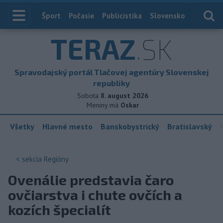
Index
Šport
Počasie
Publicistika
Slovensko
Zahranič
TERAZ
.SK
Spravodajský portál Tlačovej agentúry Slovenskej
republiky
Sobota
8. august 2026
Meniny má
Oskar
Všetky
Hlavné mesto
Banskobystrický
Bratislavský
< sekcia
Regióny
Ovenálie predstavia čaro
ovčiarstva i chute ovčích a
kozích špecialít