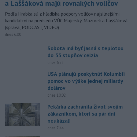
a Laššáková majú rovnakých voličov
Podľa Hrabka sú z hľadiska podpory voličov najsilnejšími
kandidátmi na predsedu VÚC Majerský, Mazurek a Laššáková
(správa, PODCAST, VIDEO)
dnes 6:00
Sobota má byť jasná s teplotou
do 33 stupňov celzia
dnes 6:55
USA plánujú poskytnúť Kolumbii
pomoc vo výške jednej miliardy
dolárov
dnes 10:02
Pekárka zachránila život svojim
zákazníkom, ktorí sa pár dní
neukázali
dnes 7:44