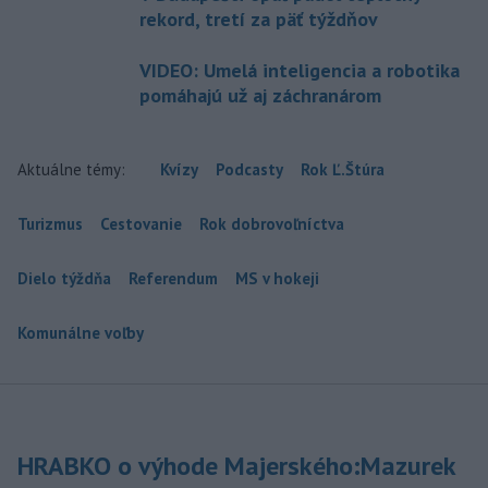
rekord, tretí za päť týždňov
VIDEO: Umelá inteligencia a robotika
pomáhajú už aj záchranárom
Aktuálne témy:
Kvízy
Podcasty
Rok Ľ.Štúra
Turizmus
Cestovanie
Rok dobrovoľníctva
Dielo týždňa
Referendum
MS v hokeji
Komunálne voľby
HRABKO o výhode Majerského:Mazurek