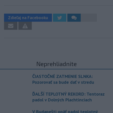
Zdieľaj na Facebooku
Neprehliadnite
ČIASTOČNÉ ZATMENIE SLNKA:
Pozorovať sa bude dať v stredu
ĎALŠÍ TEPLOTNÝ REKORD: Tentoraz
padol v Dolných Plachtinciach
V Budapešti opäť padol teplotný