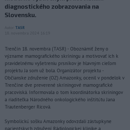
diagnostického zobrazovania na
Slovensku.
Autor
TASR
18. novembra 2024 16:19
Trenčín 18. novembra (TASR) - Oboznámiť ženy o
význame mamografického skríningu a motivovať ich k
pravidelnému vyšetreniu prsníkov je hlavným cieľom
projektu Ja som už bola. Organizátor projektu -
Občianske združenie (OZ) Amazonky, ocenil v pondelok v
Trenčíne dve preverené skríningové mamografické
pracoviská. Informovala o tom koordinátorka skríningov
a riaditeľka Národného onkologického inštitútu Jana
Trautenberger Ricová.
Symbolickú sošku Amazonky odovzdali zástupkyne
pacientskych združení Rádiologickej klinike a