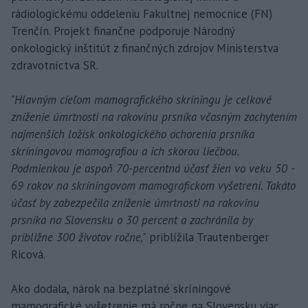
rádiologickému oddeleniu Fakultnej nemocnice (FN)
Trenčín. Projekt finančne podporuje Národný
onkologický inštitút z finančných zdrojov Ministerstva
zdravotníctva SR.
"Hlavným cieľom mamografického skríningu je celkové
zníženie úmrtnosti na rakovinu prsníka včasným zachytením
najmenších ložísk onkologického ochorenia prsníka
skríningovou mamografiou a ich skorou liečbou.
Podmienkou je aspoň 70-percentná účasť žien vo veku 50 -
69 rokov na skríningovom mamografickom vyšetrení. Takáto
účasť by zabezpečila zníženie úmrtnosti na rakovinu
prsníka na Slovensku o 30 percent a zachránila by
približne 300 životov ročne,"
priblížila Trautenberger
Ricová.
Ako dodala, nárok na bezplatné skríningové
mamografické vyšetrenie má ročne na Slovensku viac