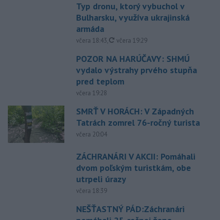
Typ dronu, ktorý vybuchol v
Bulharsku, využíva ukrajinská
armáda
aktualizované
včera 18:43
,
včera 19:29
POZOR NA HARÚČAVY: SHMÚ
vydalo výstrahy prvého stupňa
pred teplom
včera 19:28
SMRŤ V HORÁCH: V Západných
Tatrách zomrel 76-ročný turista
včera 20:04
ZÁCHRANÁRI V AKCII: Pomáhali
dvom poľským turistkám, obe
utrpeli úrazy
včera 18:39
NEŠŤASTNÝ PÁD:Záchranári