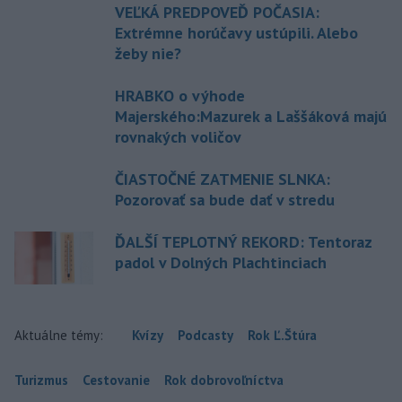
VEĽKÁ PREDPOVEĎ POČASIA:
Extrémne horúčavy ustúpili. Alebo
žeby nie?
HRABKO o výhode
Majerského:Mazurek a Laššáková majú
rovnakých voličov
ČIASTOČNÉ ZATMENIE SLNKA:
Pozorovať sa bude dať v stredu
ĎALŠÍ TEPLOTNÝ REKORD: Tentoraz
padol v Dolných Plachtinciach
Aktuálne témy:
Kvízy
Podcasty
Rok Ľ.Štúra
Turizmus
Cestovanie
Rok dobrovoľníctva