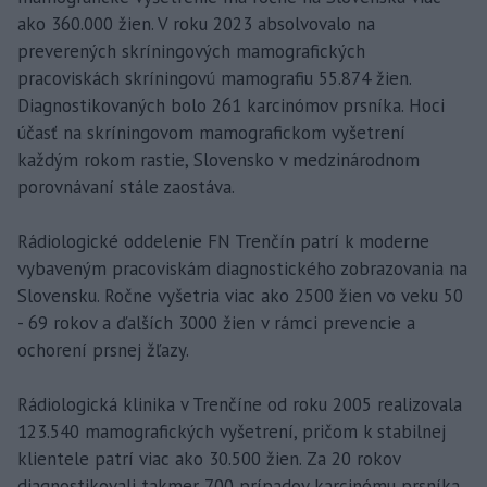
ako 360.000 žien. V roku 2023 absolvovalo na
preverených skríningových mamografických
pracoviskách skríningovú mamografiu 55.874 žien.
Diagnostikovaných bolo 261 karcinómov prsníka. Hoci
účasť na skríningovom mamografickom vyšetrení
každým rokom rastie, Slovensko v medzinárodnom
porovnávaní stále zaostáva.
Rádiologické oddelenie FN Trenčín patrí k moderne
vybaveným pracoviskám diagnostického zobrazovania na
Slovensku. Ročne vyšetria viac ako 2500 žien vo veku 50
- 69 rokov a ďalších 3000 žien v rámci prevencie a
ochorení prsnej žľazy.
Rádiologická klinika v Trenčíne od roku 2005 realizovala
123.540 mamografických vyšetrení, pričom k stabilnej
klientele patrí viac ako 30.500 žien. Za 20 rokov
diagnostikovali takmer 700 prípadov karcinómu prsníka