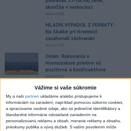
pomáhali 25-ročnej žene,
skončila v nemocnici
včera 19:10
MLADÍK VYPADOL Z FERRATY:
Na Skalke pri Kremnici
zasahovali záchranári
včera 17:19
Omán: Rokovania o
Hormuzskom prielive sú
pozitívne a konštruktívne
včera 19:24
STOVKY NASADENÝCH
Vážime si vaše súkromie
HASIČOV: Zasahujú pri lesnom
My a naši
partneri
ukladáme a/alebo pristupujeme k
požiari v Andalúzii
informáciám na zariadení, napríklad pomocou súborov cookies,
včera 17:13
a spracúvame osobné údaje, ako sú jedinečné identifikátory a
štandardné informácie odosielané zariadením na
Práve teraz
personalizovanú reklamu a obsah, meranie reklamy a obsahu,
prieskumy publika a vývoj služieb.
S vaším povolením môže
-
Okresný úrad (OÚ) Malacky vyhlásil v súvislosti s
21:43