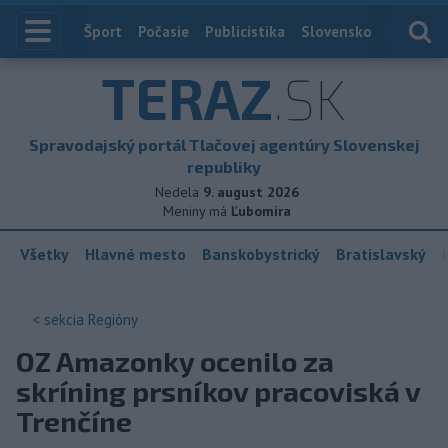
Index
Šport
Počasie
Publicistika
Slovensko
Zahranič
TERAZ
.SK
Spravodajský portál Tlačovej agentúry Slovenskej
republiky
Nedela
9. august 2026
Meniny má
Ľubomíra
Všetky
Hlavné mesto
Banskobystrický
Bratislavský
< sekcia
Regióny
OZ Amazonky ocenilo za
skríning prsníkov pracoviská v
Trenčíne