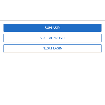
....
SÚHLASÍM
VIAC MOŽNOSTÍ
NESÚHLASÍM
....