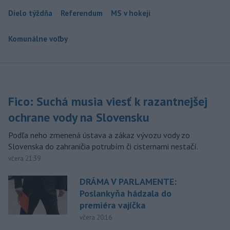
Dielo týždňa
Referendum
MS v hokeji
Komunálne voľby
Fico: Suchá musia viesť k razantnejšej
ochrane vody na Slovensku
Podľa neho zmenená ústava a zákaz vývozu vody zo
Slovenska do zahraničia potrubím či cisternami nestačí.
včera 21:39
DRÁMA V PARLAMENTE:
Poslankyňa hádzala do
premiéra vajíčka
včera 20:16