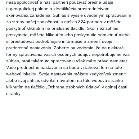
naša spoločnosť a naši partneri používať presné údaje
požiarom
veľkého rozsahu vo Vojenskom obvode (VO) Záhorie
o geografickej polohe a identifikáciu prostredníctvom
mimoriadnu situáciu. Jej vyhlásenie umožní v dotknutej lokalite
skenovania zariadenia. Súhlas s vyššie uvedeným spracúvaním
efektívnejšiu koordináciu nasadených síl a prostriedkov.
zo strany našej spoločnosti a našich 824 partnerov môžete
poskytnúť kliknutím na príslušné tlačidlo. Skôr než súhlas
Viac
poskytnete, môžete kliknutím jeho poskytnutie odmietnuť alebo
Videá a prenosy TASR TV
si preštudovať podrobnejšie informácie a zmeniť svoje
prednostné nastavenia.
Zoberte na vedomie, že na niektoré
Deväť Slovákov zabojuje na ME v Paríži
formy spracúvania vašich osobných údajov nepotrebujeme váš
o čo najlepšie výsledky
súhlas, proti takémuto spracovaniu však máte právo namietať.
Vaše prednostné nastavenia sa budú vzťahovať len na túto
webovú lokalitu. Svoje nastavenia môžete kedykoľvek zmeniť
alebo svoj súhlas odvolať návratom na túto webovú stránku
Viac
kliknutím na tlačidlo „Ochrana osobných údajov“ v dolnej časti
Najčítanejšie
stránky.
6h
24h
7d
DRÁMA V PARLAMENTE: Poslankyňa
1
hádzala do premiéra vajíčka
2