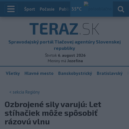
35
°C
Index
Šport
Počasie
Publicistika
Slovensko
Zahranič
TERAZ
.SK
Spravodajský portál Tlačovej agentúry Slovenskej
republiky
Štvrtok
6. august 2026
Meniny má
Jozefína
Všetky
Hlavné mesto
Banskobystrický
Bratislavský
< sekcia
Regióny
Ozbrojené sily varujú: Let
stíhačiek môže spôsobiť
rázovú vlnu