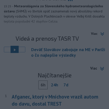
-
Meteorológovia zo Slovenského hydrometeorologického
15:25
ústavu
(SHMÚ) vo štvrtok opäť zaznamenali nový absolútny rekord
teploty vzduchu. V Dolných Plachtinciach v okrese Veľký Krtíš dosiahla
teplota popoludní 42 stupňov Celzia.
Viac
Videá a prenosy TASR TV
Deväť Slovákov zabojuje na ME v Paríži
o čo najlepšie výsledky
Viac
Najčítanejšie
6h
24h
7d
Afganec, ktorý v Mníchove vrazil autom
1
do davu, dostal TREST