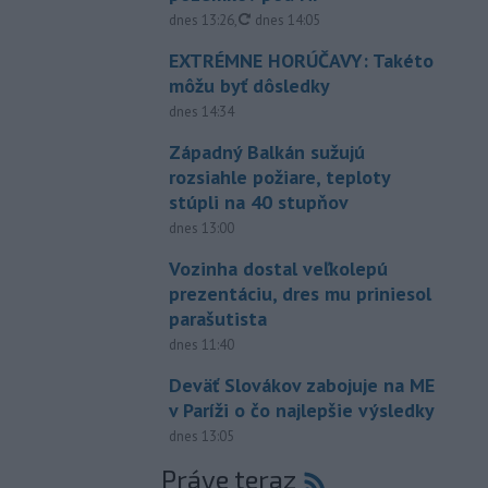
aktualizované
dnes 13:26
,
dnes 14:05
EXTRÉMNE HORÚČAVY: Takéto
môžu byť dôsledky
dnes 14:34
Západný Balkán sužujú
rozsiahle požiare, teploty
stúpli na 40 stupňov
dnes 13:00
Vozinha dostal veľkolepú
prezentáciu, dres mu priniesol
parašutista
dnes 11:40
Deväť Slovákov zabojuje na ME
v Paríži o čo najlepšie výsledky
dnes 13:05
Práve teraz