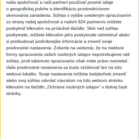
Vyhlásenia
naša spoločnosť a naši partneri používať presné údaje
o geografickej polohe a identifikáciu prostredníctvom
Priame prenosy z Národnej rady SR
skenovania zariadenia. Súhlas s vyššie uvedeným spracúvaním
zo strany našej spoločnosti a našich 824 partnerov môžete
poskytnúť kliknutím na príslušné tlačidlo. Skôr než súhlas
poskytnete, môžete kliknutím jeho poskytnutie odmietnuť alebo
Politika na sociálnych sieťach
si preštudovať podrobnejšie informácie a zmeniť svoje
prednostné nastavenia.
Zoberte na vedomie, že na niektoré
formy spracúvania vašich osobných údajov nepotrebujeme váš
súhlas, proti takémuto spracovaniu však máte právo namietať.
Zobraziť viac
Info
Vaše prednostné nastavenia sa budú vzťahovať len na túto
webovú lokalitu. Svoje nastavenia môžete kedykoľvek zmeniť
Najnovšie videá
Najsledovanejšie videá
alebo svoj súhlas odvolať návratom na túto webovú stránku
kliknutím na tlačidlo „Ochrana osobných údajov“ v dolnej časti
stránky.
MATOVIČ DO POLITIKY PRIVIEDOL
ĽUDÍ, KTORÍ OHROZUJÚ DETI...
dnes 13:06
|
Šutaj Eštok Matúš
|
35
zobrazení
Fungujúce veci bývajú jednoduché 👍
dnes 12:00
|
Sloboda a Solidarita
|
797
zobrazení