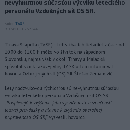
nevyhnutnou súčasťou výcviku leteckého
personálu Vzdušných síl OS SR.
Autor
TASR
9. apríla 2026 9:44
Trnava 9. apríla (TASR) - Let stíhacích lietadiel v čase od
10.00 do 11.00 h môže vo štvrtok na západnom
Slovensku, najmä však v okolí Trnavy a Malaciek,
spôsobiť vznik rázovej vlny. TASR o tom informoval
hovorca Ozbrojených síl (OS) SR Štefan Zemanovič.
Lety nadzvukovou rýchlosťou sú nevyhnutnou súčasťou
výcviku leteckého personálu Vzdušných síl OS SR.
„Prispievajú k zvýšeniu jeho vycvičenosti, bezpečnosti
letovej prevádzky a hlavne k zvýšeniu operačnej
pripravenosti OS SR,“
vysvetlil hovorca.