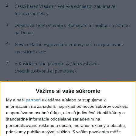
2
Český herec Vladimír Polívka odmietol zaujímavé
filmové projekty
3
Orbánová telefonovala s Blanárom a Tarabom o pomoci
na Dunaji
4
Mesto Martin vypovedalo zmluvy na tri rozpracované
investičné akcie
5
V Košiciach Nad jazerom začína výstavba
chodníka,otvorili aj pumptrack
6
ZRÁŽKA VLAKU S AUTOM V LOZORNE: Rušňovodič jej
už nedokázal zabrániť
Vážime si vaše súkromie
My a naši
partneri
ukladáme a/alebo pristupujeme k
7
Predstavitelia Mladého Hlasu podali trestné oznámenie
informáciám na zariadení, napríklad pomocou súborov cookies,
na I. Korčoka
a spracúvame osobné údaje, ako sú jedinečné identifikátory a
štandardné informácie odosielané zariadením na
Najnovšie správy na Teraz.sk
personalizovanú reklamu a obsah, meranie reklamy a obsahu,
prieskumy publika a vývoj služieb.
S vaším povolením môže