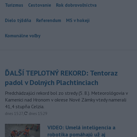
Turizmus
Cestovanie
Rok dobrovoľníctva
Dielo týždňa
Referendum
MS v hokeji
Komunálne voľby
ĎALŠÍ TEPLOTNÝ REKORD: Tentoraz
padol v Dolných Plachtinciach
Predchádzajúci rekord bol zo stredy (5. 8.). Meteorológovia v
Kamenici nad Hronom v okrese Nové Zámky vtedy namerali
41,4 stupňa Celzia.
aktualizované
dnes 15:27
,
dnes 15:29
VIDEO: Umelá inteligencia a
robotika pomáhajú už aj