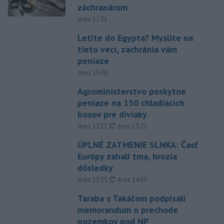
záchranárom
dnes 12:31
Letíte do Egypta? Myslite na
tieto veci, zachránia vám
peniaze
dnes 15:00
Agroministerstvo poskytne
peniaze na 150 chladiacich
boxov pre diviaky
aktualizované
dnes 12:11
,
dnes 13:22
ÚPLNÉ ZATMENIE SLNKA: Časť
Európy zahalí tma, hrozia
dôsledky
aktualizované
dnes 13:35
,
dnes 14:03
Taraba s Takáčom podpísali
memorandum o prechode
pozemkov pod NP