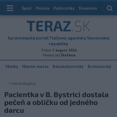
Index
Šport
Počasie
Publicistika
Slovensko
Zahranič
TERAZ
.SK
Spravodajský portál Tlačovej agentúry Slovenskej
republiky
Piatok
7. august 2026
Meniny má
Štefánia
Všetky
Hlavné mesto
Banskobystrický
Bratislavský
< sekcia
Regióny
Pacientka v B. Bystrici dostala
pečeň a obličku od jedného
darcu