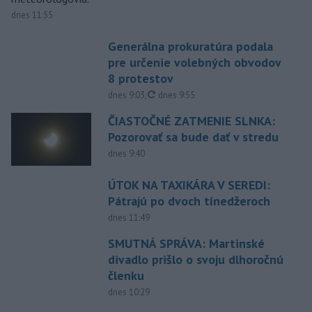
dnes 11:55
Generálna prokuratúra podala
pre určenie volebných obvodov
8 protestov
aktualizované
dnes 9:03
,
dnes 9:55
ČIASTOČNÉ ZATMENIE SLNKA:
Pozorovať sa bude dať v stredu
dnes 9:40
ÚTOK NA TAXIKÁRA V SEREDI:
Pátrajú po dvoch tínedžeroch
dnes 11:49
SMUTNÁ SPRÁVA: Martinské
divadlo prišlo o svoju dlhoročnú
členku
dnes 10:29