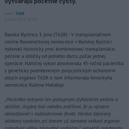
vytvárajú početné cysty.
Autor
TASR
3. júna 2026 13:26
Banská Bystrica 3. júna (TASR) - V transplantačnom
centre Rooseveltovej nemocnice v Banskej Bystrici
vykonali historicky prvú kombinovanú transplantáciu
pečene a obličky od jedného darcu počas jednej
operácie. Náročný výkon absolvovala 45-ročná pacientka
s geneticky podmieneným polycystickým ochorením
oboch orgánov. TASR o tom informovala hovorkyňa
nemocnice Ružena Maťašeje.
„Pacientka netrpela len postupným zlyhávaním pečene a
obličiek. Orgány boli natoľko zväčšené, že ju výrazne
obmedzovali v každodennom živote. Vznikol takzvaný
útlakový syndróm, pri ktorom už samotná veľkosť orgánov
spôsobuje vážne zdravotné problémy,“
vysvetlil prednosta