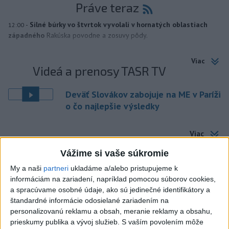
Práve teraz
-
Silné búrky vo štvrtok vyvolali v hornatých oblastiach
12:00
západného
Rakúska povodne a zosuvy pôdy.
Viac
Videá a prenosy TASR TV
Deväť Slovákov zabojuje na ME v Paríži
o čo najlepšie výsledky
Viac
Najčítanejšie
Vážime si vaše súkromie
6h
24h
7d
My a naši
partneri
ukladáme a/alebo pristupujeme k
informáciám na zariadení, napríklad pomocou súborov cookies,
a spracúvame osobné údaje, ako sú jedinečné identifikátory a
Po streľbe v škole neďaleko Bangkoku
1
štandardné informácie odosielané zariadením na
hlásia štyroch mŕtvych
personalizovanú reklamu a obsah, meranie reklamy a obsahu,
prieskumy publika a vývoj služieb.
S vaším povolením môže
2