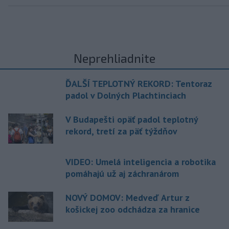
Neprehliadnite
ĎALŠÍ TEPLOTNÝ REKORD: Tentoraz
padol v Dolných Plachtinciach
V Budapešti opäť padol teplotný
rekord, tretí za päť týždňov
VIDEO: Umelá inteligencia a robotika
pomáhajú už aj záchranárom
NOVÝ DOMOV: Medveď Artur z
košickej zoo odchádza za hranice