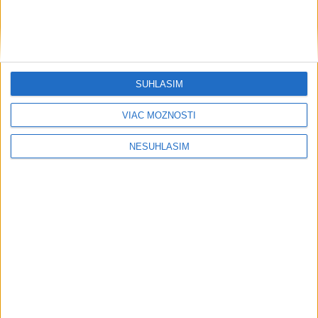
Nemka Goseová zvíťazila vo
vyraďovacích pretekoch na 3 km
dnes 11:19
SÚHLASÍM
VIAC MOŽNOSTÍ
Neprehliadnite
NESÚHLASÍM
Podvodníci majú novú stratégiu,
nenechajte sa nachytať
EXTRÉMNE teplá noc: Najvyššie
maximum sa posunulo na novú úroveň
VIDEO: MUNÍCIA V DUNAJI: Mínu
previezli na likvidáciu
PÁD LIETADLA PRI OČOVEJ: Zahynuli