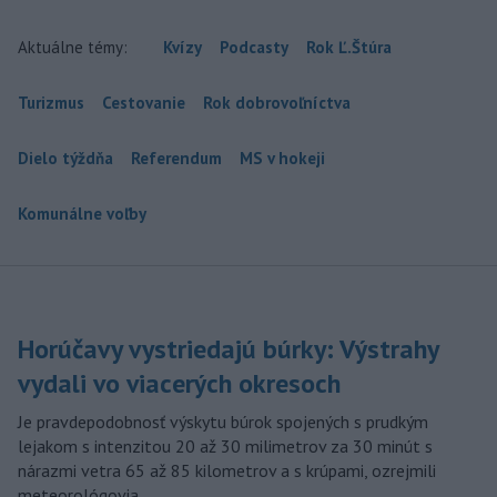
Aktuálne témy:
Kvízy
Podcasty
Rok Ľ.Štúra
Turizmus
Cestovanie
Rok dobrovoľníctva
Dielo týždňa
Referendum
MS v hokeji
Komunálne voľby
Horúčavy vystriedajú búrky: Výstrahy
vydali vo viacerých okresoch
Je pravdepodobnosť výskytu búrok spojených s prudkým
lejakom s intenzitou 20 až 30 milimetrov za 30 minút s
nárazmi vetra 65 až 85 kilometrov a s krúpami, ozrejmili
meteorológovia.