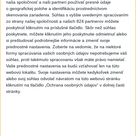
Kruhová križovatka v Poprade v smere z Hozelca bude
naša spoločnosť a naši partneri používať presné údaje
hotová budúci rok
o geografickej polohe a identifikáciu prostredníctvom
skenovania zariadenia. Súhlas s vyššie uvedeným spracúvaním
3
ÚPLNÉ ZATMENIE SLNKA: Časť Európy zahalí tma,
zo strany našej spoločnosti a našich 824 partnerov môžete
hrozia dôsledky
poskytnúť kliknutím na príslušné tlačidlo. Skôr než súhlas
poskytnete, môžete kliknutím jeho poskytnutie odmietnuť alebo
4
Prešovský kraj vyzýva k využitiu bezplatného parkoviska v
si preštudovať podrobnejšie informácie a zmeniť svoje
Tatrách
prednostné nastavenia.
Zoberte na vedomie, že na niektoré
formy spracúvania vašich osobných údajov nepotrebujeme váš
5
V Košiciach Nad jazerom začína výstavba
súhlas, proti takémuto spracovaniu však máte právo namietať.
chodníka,otvorili aj pumptrack
Vaše prednostné nastavenia sa budú vzťahovať len na túto
webovú lokalitu. Svoje nastavenia môžete kedykoľvek zmeniť
6
Historik Zajac: Územie Slovenska bolo jadrom poľsko-
alebo svoj súhlas odvolať návratom na túto webovú stránku
uhorských vzťahov
kliknutím na tlačidlo „Ochrana osobných údajov“ v dolnej časti
stránky.
7
Mesto Martin vypovedalo zmluvy na tri rozpracované
investičné akcie
Najnovšie správy na Teraz.sk
Vyhlásenia