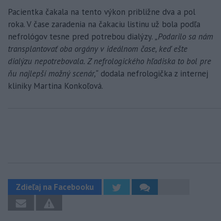
Pacientka čakala na tento výkon približne dva a pol
roka. V čase zaradenia na čakaciu listinu už bola podľa
nefrológov tesne pred potrebou dialýzy.
„Podarilo sa nám
transplantovať oba orgány v ideálnom čase, keď ešte
dialýzu nepotrebovala. Z nefrologického hľadiska to bol pre
ňu najlepší možný scenár,“
dodala nefrologička z internej
kliniky Martina Konkoľová.
Zdieľaj na Facebooku