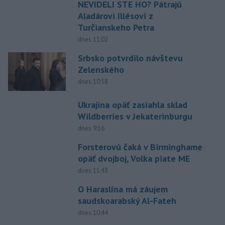
NEVIDELI STE HO? Pátrajú
Aladárovi Illésovi z
Turčianskeho Petra
dnes 11:02
Srbsko potvrdilo návštevu
Zelenského
dnes 10:58
Ukrajina opäť zasiahla sklad
Wildberries v Jekaterinburgu
dnes 9:16
Forsterovú čaká v Birminghame
opäť dvojboj, Volka piate ME
dnes 11:43
O Haraslína má záujem
saudskoarabský Al-Fateh
dnes 10:44