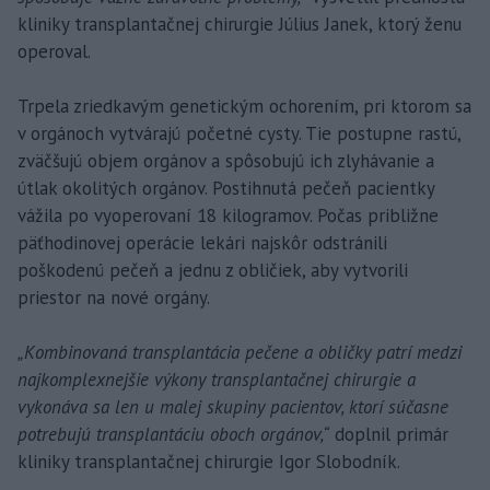
kliniky transplantačnej chirurgie Július Janek, ktorý ženu
operoval.
Trpela zriedkavým genetickým ochorením, pri ktorom sa
v orgánoch vytvárajú početné cysty. Tie postupne rastú,
zväčšujú objem orgánov a spôsobujú ich zlyhávanie a
útlak okolitých orgánov. Postihnutá pečeň pacientky
vážila po vyoperovaní 18 kilogramov. Počas približne
päťhodinovej operácie lekári najskôr odstránili
poškodenú pečeň a jednu z obličiek, aby vytvorili
priestor na nové orgány.
„Kombinovaná transplantácia pečene a obličky patrí medzi
najkomplexnejšie výkony transplantačnej chirurgie a
vykonáva sa len u malej skupiny pacientov, ktorí súčasne
potrebujú transplantáciu oboch orgánov,“
doplnil primár
kliniky transplantačnej chirurgie Igor Slobodník.