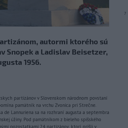
7
artizánom, autormi ktorého sú
av Snopek a Ladislav Beisetzer,
ugusta 1956.
cúzskych partizánov v Slovenskom národnom povstaní
omína pamätník na vrchu Zvonica pri Strečne.
a de Lannuriena sa na rozhraní augusta a septembra
anskej úžiny. Pod pamätníkom z bieleho spišského
nými pozostatkami 24 partizánov, ktorí prišli v