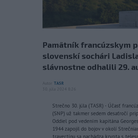
Pamätník francúzskym p
slovenskí sochári Ladisl
slávnostne odhalili 29. a
Autor
TASR
30. júla 2024 8:26
Strečno 30. júla (TASR) - Účasť fran
(SNP) už takmer sedem desaťročí prip
Oddiel pod vedením kapitána Georges
1944 zapojil do bojov v okolí Strečni
travertínu sa nachádza krypta s teles