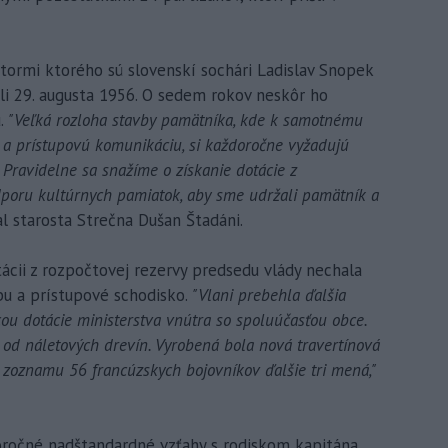
ormi ktorého sú slovenskí sochári Ladislav Snopek
ili 29. augusta 1956. O sedem rokov neskôr ho
u.
"Veľká rozloha stavby pamätníka, kde k samotnému
 a prístupovú komunikáciu, si každoročne vyžadujú
Pravidelne sa snažíme o získanie dotácie z
dporu kultúrnych pamiatok, aby sme udržali pamätník a
 starosta Strečna Dušan Štadáni.
ácii z rozpočtovej rezervy predsedu vlády nechala
u a prístupové schodisko.
"Vlani prebehla ďalšia
ou dotácie ministerstva vnútra so spoluúčasťou obce.
a od náletových drevín. Vyrobená bola nová travertínová
 zoznamu 56 francúzskych bojovníkov ďalšie tri mená,"
oročné nadštandardné vzťahy s rodiskom kapitána