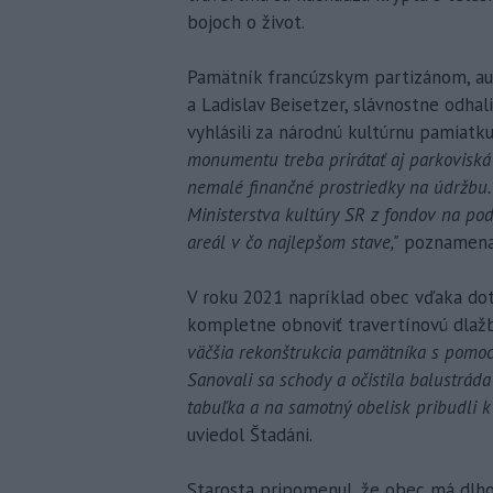
bojoch o život.
Pamätník francúzskym partizánom, aut
a Ladislav Beisetzer, slávnostne odhal
vyhlásili za národnú kultúrnu pamiatk
monumentu treba prirátať aj parkoviská
nemalé finančné prostriedky na údržbu. 
Ministerstva kultúry SR z fondov na po
areál v čo najlepšom stave,"
poznamenal
V roku 2021 napríklad obec vďaka dot
kompletne obnoviť travertínovú dlažb
väčšia rekonštrukcia pamätníka s pomoc
Sanovali sa schody a očistila balustrád
tabuľka a na samotný obelisk pribudli k
uviedol Štadáni.
Starosta pripomenul, že obec má dlh