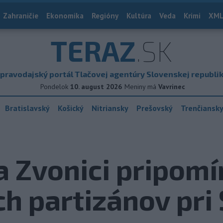
Zahraničie
Ekonomika
Regióny
Kultúra
Veda
Krimi
XML
TERAZ
.SK
pravodajský portál Tlačovej agentúry Slovenskej republi
Pondelok
10. august 2026
Meniny má
Vavrinec
Bratislavský
Košický
Nitriansky
Prešovský
Trenčiansk
 Zvonici pripomí
h partizánov pri