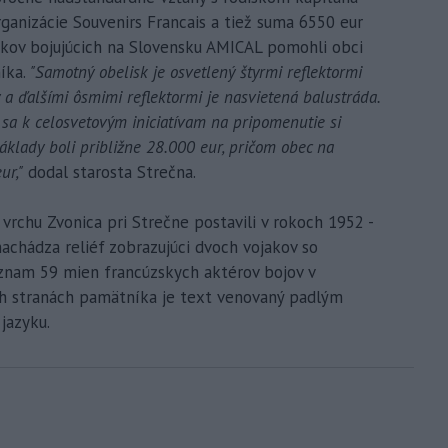
rganizácie Souvenirs Francais a tiež suma 6550 eur
íkov bojujúcich na Slovensku AMICAL pomohli obci
íka.
"Samotný obelisk je osvetlený štyrmi reflektormi
a ďalšími ôsmimi reflektormi je nasvietená balustráda.
 sa k celosvetovým iniciatívam na pripomenutie si
áklady boli približne 28.000 eur, pričom obec na
ur,"
dodal starosta Strečna.
rchu Zvonica pri Strečne postavili v rokoch 1952 -
achádza reliéf zobrazujúci dvoch vojakov so
oznam 59 mien francúzskych aktérov bojov v
ch stranách pamätníka je text venovaný padlým
jazyku.