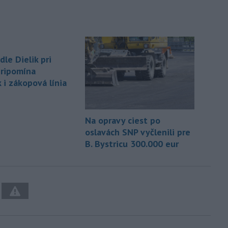
dle Dielik pri
pripomína
 i zákopová línia
Na opravy ciest po
oslavách SNP vyčlenili pre
B. Bystricu 300.000 eur