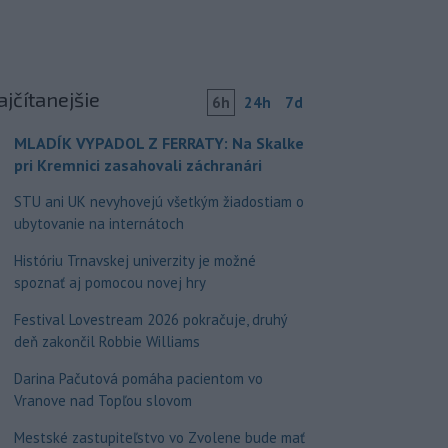
ajčítanejšie
6h
24h
7d
MLADÍK VYPADOL Z FERRATY: Na Skalke
pri Kremnici zasahovali záchranári
STU ani UK nevyhovejú všetkým žiadostiam o
ubytovanie na internátoch
Históriu Trnavskej univerzity je možné
spoznať aj pomocou novej hry
Festival Lovestream 2026 pokračuje, druhý
deň zakončil Robbie Williams
Darina Pačutová pomáha pacientom vo
Vranove nad Topľou slovom
Mestské zastupiteľstvo vo Zvolene bude mať