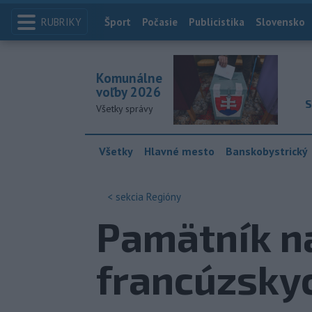
RUBRIKY
Index
Šport
Počasie
Publicistika
Slovensko
Komunálne
voľby 2026
S
Všetky správy
Všetky
Hlavné mesto
Banskobystrický
< sekcia
Regióny
Pamätník na
francúzskyc