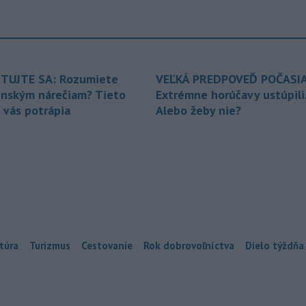
TUJTE SA: Rozumiete
VEĽKÁ PREDPOVEĎ POČASIA
enským nárečiam? Tieto
Extrémne horúčavy ustúpili
 vás potrápia
Alebo žeby nie?
túra
Turizmus
Cestovanie
Rok dobrovoľníctva
Dielo týždňa