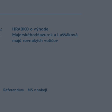
:
HRABKO o výhode
.
Majerského:Mazurek a Laššáková
majú rovnakých voličov
Referendum
MS v hokeji