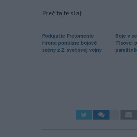
Prečítajte si aj:
Podujatie Prelomenie
Boje v se
Hrona ponúkne bojové
Tisovci 
scény z 2. svetovej vojny
pamätník