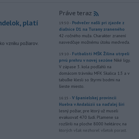
Práve teraz
delok, platí
-
Podvečer našli pri zjazde z
19:50
diaľnice D1 na Turany zraneného
42-ročného muža. Charakter zranení
nasvedčuje možnému útoku medveďa.
ko vzniku požiarov.
-
Futbalisti MŠK Žilina utrpeli
19:10
prvú prehru v novej sezóne
Niké ligy.
V zápase 3. kola podľahli na
domácom trávniku MFK Skalica 1:3 a v
tabuľke klesli so štyrmi bodmi na
šieste miesto.
-
V španielskej provincii
16:15
Huelva v Andalúzii sa naďalej šíri
lesný požiar, pre ktorý už museli
evakuovať 470 ľudí. Plamene sa
rozšírili na ploche 8000 hektárov, na
ktorých však nezhorel všetok porast.