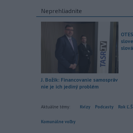
Neprehliadnite
OTES
slov
slová
J. Božik: Financovanie samospráv
nie je ich jediný problém
Aktuálne témy:
Kvízy
Podcasty
Rok Ľ.Š
Komunálne voľby