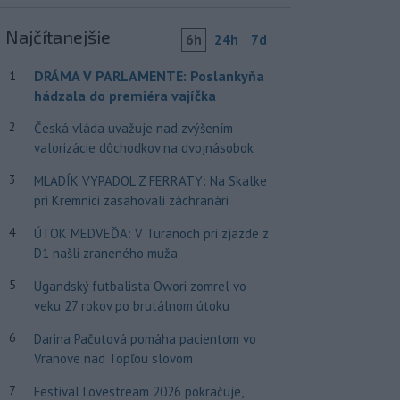
Najčítanejšie
6h
24h
7d
DRÁMA V PARLAMENTE: Poslankyňa
1
hádzala do premiéra vajíčka
2
Česká vláda uvažuje nad zvýšením
valorizácie dôchodkov na dvojnásobok
3
MLADÍK VYPADOL Z FERRATY: Na Skalke
pri Kremnici zasahovali záchranári
4
ÚTOK MEDVEĎA: V Turanoch pri zjazde z
D1 našli zraneného muža
5
Ugandský futbalista Owori zomrel vo
veku 27 rokov po brutálnom útoku
6
Darina Pačutová pomáha pacientom vo
Vranove nad Topľou slovom
7
Festival Lovestream 2026 pokračuje,