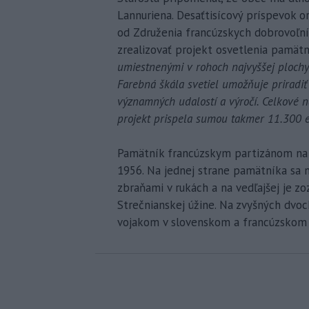
Lannuriena. Desaťtisícový príspevok o
od Združenia francúzskych dobrovoľn
zrealizovať projekt osvetlenia pamätn
umiestnenými v rohoch najvyššej plochy 
Farebná škála svetiel umožňuje priradiť
významných udalostí a výročí. Celkové n
projekt prispela sumou takmer 11.300 e
Pamätník francúzskym partizánom na v
1956. Na jednej strane pamätníka sa n
zbraňami v rukách a na vedľajšej je z
Strečnianskej úžine. Na zvyšných dvo
vojakom v slovenskom a francúzskom 