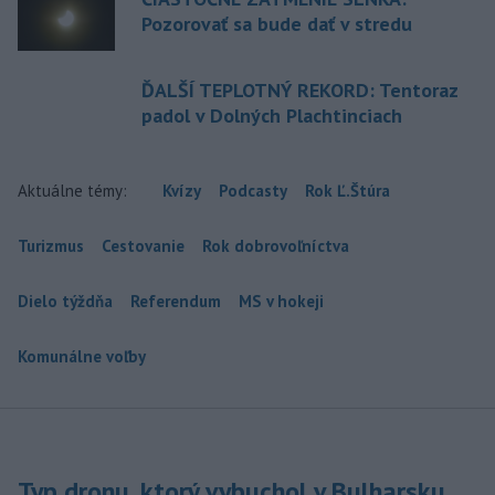
Pozorovať sa bude dať v stredu
ĎALŠÍ TEPLOTNÝ REKORD: Tentoraz
padol v Dolných Plachtinciach
Aktuálne témy:
Kvízy
Podcasty
Rok Ľ.Štúra
Turizmus
Cestovanie
Rok dobrovoľníctva
Dielo týždňa
Referendum
MS v hokeji
Komunálne voľby
Typ dronu, ktorý vybuchol v Bulharsku,