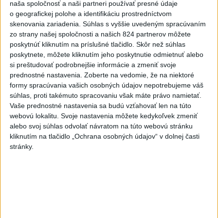
utrpeli úrazy
naša spoločnosť a naši partneri používať presné údaje
o geografickej polohe a identifikáciu prostredníctvom
dnes 18:39
skenovania zariadenia. Súhlas s vyššie uvedeným spracúvaním
VODIČI, POZOR: Festival
zo strany našej spoločnosti a našich 824 partnerov môžete
Lovestream spôsobuje v
poskytnúť kliknutím na príslušné tlačidlo. Skôr než súhlas
Bratislave kolóny
poskytnete, môžete kliknutím jeho poskytnutie odmietnuť alebo
si preštudovať podrobnejšie informácie a zmeniť svoje
dnes 17:01
prednostné nastavenia.
Zoberte na vedomie, že na niektoré
Zelenskyj: Ukrajine nezostala
formy spracúvania vašich osobných údajov nepotrebujeme váš
prakticky žiadna nepoškodená
súhlas, proti takémuto spracovaniu však máte právo namietať.
Vaše prednostné nastavenia sa budú vzťahovať len na túto
elektráreň
webovú lokalitu. Svoje nastavenia môžete kedykoľvek zmeniť
dnes 15:18
alebo svoj súhlas odvolať návratom na túto webovú stránku
MLADÍK VYPADOL Z FERRATY:
kliknutím na tlačidlo „Ochrana osobných údajov“ v dolnej časti
stránky.
Na Skalke pri Kremnici
zasahovali záchranári
dnes 17:19
SMUTNÁ SPRÁVA: Vo veku 68
rokov zomrel po chorobe otec
Lionela Messiho