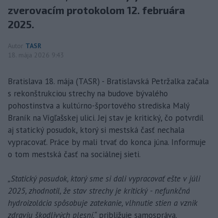
zverovacím protokolom 12. februára
2025.
Autor
TASR
18. mája 2026 9:43
Bratislava 18. mája (TASR) - Bratislavská Petržalka začala
s rekonštrukciou strechy na budove bývalého
pohostinstva a kultúrno-športového strediska Malý
Braník na Vígľašskej ulici. Jej stav je kritický, čo potvrdil
aj statický posudok, ktorý si mestská časť nechala
vypracovať. Práce by mali trvať do konca júna. Informuje
o tom mestská časť na sociálnej sieti.
„Statický posudok, ktorý sme si dali vypracovať ešte v júli
2025, zhodnotil, že stav strechy je kritický - nefunkčná
hydroizolácia spôsobuje zatekanie, vlhnutie stien a vznik
zdraviu škodlivých plesní,“
približuje samospráva.