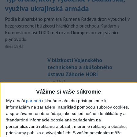
využíva ukrajinská armáda
Podľa bulharského premiéra Rumena Radeva dron vybuchol v
bezprostrednej blízkosti hraničného priechodu Kardam s
Rumunskom asi 1000 metrov od kompresorovej stanice
plynovodu.
dnes 18:43
V blízkosti Vojenského
technického a skúšobného
ústavu Záhorie HORÍ
dnes 16:51
Vážime si vaše súkromie
MIMORIADNA SITUÁCIA: V obci
Braväcovo likvidujú zvyšky
My a naši
partneri
ukladáme a/alebo pristupujeme k
zhorených budov
informáciám na zariadení, napríklad pomocou súborov cookies,
a spracúvame osobné údaje, ako sú jedinečné identifikátory a
dnes 17:06
štandardné informácie odosielané zariadením na
ZÁCHRANÁRI V AKCII: Pomáhali
personalizovanú reklamu a obsah, meranie reklamy a obsahu,
dvom poľským turistkám, obe
prieskumy publika a vývoj služieb.
S vaším povolením môže