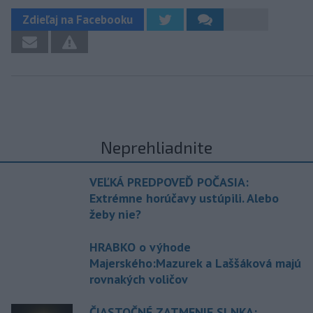
Zdieľaj na Facebooku
Neprehliadnite
VEĽKÁ PREDPOVEĎ POČASIA:
Extrémne horúčavy ustúpili. Alebo
žeby nie?
HRABKO o výhode
Majerského:Mazurek a Laššáková majú
rovnakých voličov
ČIASTOČNÉ ZATMENIE SLNKA: