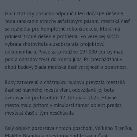
Hoci statický posudok odporučil len dočasné riešenie,
teda sanovanie strechy asfaltovým pásom, mestská časť
sa rozhodla pre kompletnú rekonštrukciu, ktorá má
priniesť trvalé riešenie problému. Vo verejnej súťaži
vybrala zhotoviteľa a zaobstarala projektovú
dokumentáciu. Práce za približne 194.000 eur by mali
podľa odhadov trvať do konca júna. Pri prechádzaní v
okolí budovy žiada mestská časť verejnosť o opatrnosť.
Roky zatvorenú a chátrajúcu budovu prevzala mestská
časť od hlavného mesta vlani, odovzdaná jej bola
zverovacím protokolom 12. februára 2025. Hlavné
mesto malo pritom v minulosti zámer objekt predať,
mestská časť s tým nesúhlasila.
Celý objekt pozostáva z troch poschodí, Veľkého Braníka,
Malého Braníka a priestorov pod terasou. Časť