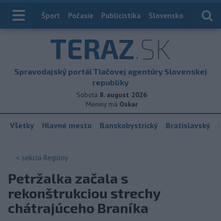
Index
Šport
Počasie
Publicistika
Slovensko
Zahranič
TERAZ
.SK
Spravodajský portál Tlačovej agentúry Slovenskej
republiky
Sobota
8. august 2026
Meniny má
Oskar
Všetky
Hlavné mesto
Banskobystrický
Bratislavský
< sekcia
Regióny
Petržalka začala s
rekonštrukciou strechy
chátrajúceho Braníka