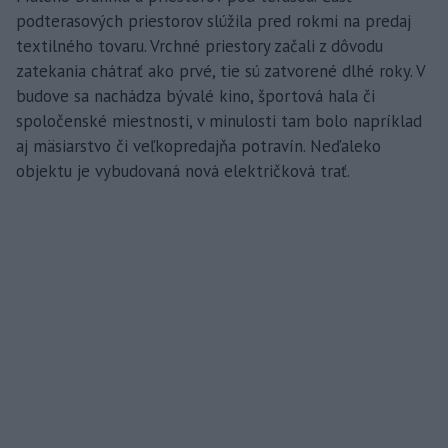
podterasových priestorov slúžila pred rokmi na predaj
textilného tovaru. Vrchné priestory začali z dôvodu
zatekania chátrať ako prvé, tie sú zatvorené dlhé roky. V
budove sa nachádza bývalé kino, športová hala či
spoločenské miestnosti, v minulosti tam bolo napríklad
aj mäsiarstvo či veľkopredajňa potravín. Neďaleko
objektu je vybudovaná nová električková trať.