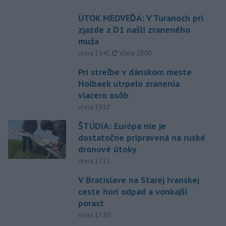
ÚTOK MEDVEĎA: V Turanoch pri
zjazde z D1 našli zraneného
muža
aktualizované
včera 19:41
,
včera 20:00
Pri streľbe v dánskom meste
Holbaek utrpelo zranenia
viacero osôb
včera 19:10
ŠTÚDIA: Európa nie je
dostatočne pripravená na ruské
dronové útoky
včera 17:15
V Bratislave na Starej Ivanskej
ceste horí odpad a vonkajší
porast
včera 17:30