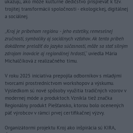
ukazujú, ako môže kultúrne dedičstvo prispievať k tzv.
trojitej transformácii spoločnosti - ekologickej, digitálnej
a sociálnej.
„
Kroj je príbehom regiónu - jeho estetiky, remeselnej
zručnosti, symboliky aj sociálnych vzťahov. Ak tento príbeh
dokážeme preložiť do jazyka súčasnosti, môže sa stať silným
zdrojom inovácie aj regionálnej hrdosti
,“ uviedla Mária
Michalčíková z realizačného tímu.
V roku 2025 iniciatíva prepojila odborníkov s mladými
tvorcami prostredníctvom workshopov a výskumu.
Výsledkom sú nové spôsoby využitia tradičných vzorov v
modernej móde a produktoch. Vznikla tiež značka
Regionálny produkt Piešťansko, ktorou bolo ocenených
päť výrobcov v rámci prvej certifikačnej výzvy.
Organizátormi projektu Kroj ako inšpirácia sú KIRA,