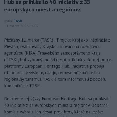
Hub sa prihlásilo 40 iniciatív z 33
európskych miest a regiónov.
Autor
TASR
11. marca 2026 14:02
Piešťany 11. marca (TASR) - Projekt Kroj ako inšpirácia z
Piešťan, realizovaný Krajskou inovačnou rozvojovou
agentúrou (KIRA) Trnavského samosprávneho kraja
(TTSK), bol vybraný medzi desať príkladov dobrej praxe
platformy European Heritage Hub. Iniciatíva prepája
etnografický výskum, dizajn, remeselné zručnosti a
regionálny turizmus. TASR o tom informovali z odboru
komunikácie TTSK.
Do otvorenej výzvy European Heritage Hub sa prihlásilo
40 iniciatív z 33 európskych miest a regiónov. Odborná
komisia vybrala len desať projektov, ktoré najlepšie