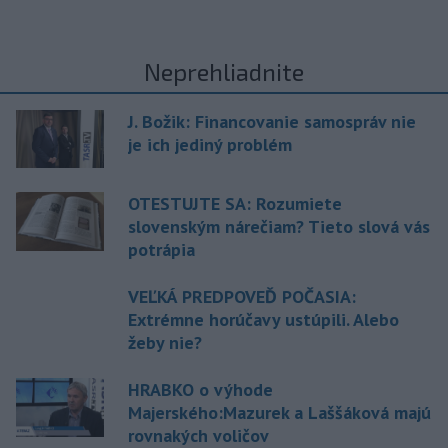
Neprehliadnite
J. Božik: Financovanie samospráv nie
je ich jediný problém
OTESTUJTE SA: Rozumiete
slovenským nárečiam? Tieto slová vás
potrápia
VEĽKÁ PREDPOVEĎ POČASIA:
Extrémne horúčavy ustúpili. Alebo
žeby nie?
HRABKO o výhode
Majerského:Mazurek a Laššáková majú
rovnakých voličov