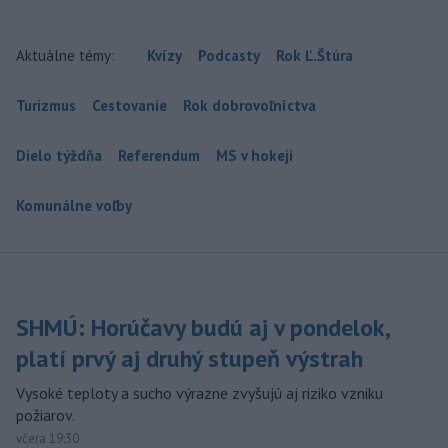
Aktuálne témy:
Kvízy
Podcasty
Rok Ľ.Štúra
Turizmus
Cestovanie
Rok dobrovoľníctva
Dielo týždňa
Referendum
MS v hokeji
Komunálne voľby
SHMÚ: Horúčavy budú aj v pondelok,
platí prvý aj druhý stupeň výstrah
Vysoké teploty a sucho výrazne zvyšujú aj riziko vzniku
požiarov.
včera 19:30