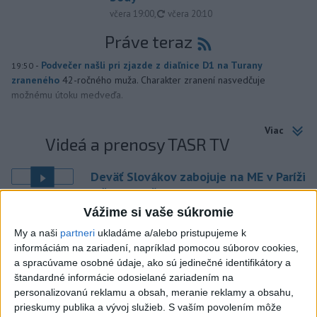
aktualizované
včera 19:00
,
včera 20:10
Práve teraz
-
Podvečer našli pri zjazde z diaľnice D1 na Turany
19:50
zraneného
42-ročného muža. Charakter zranení nasvedčuje
možnému útoku medveďa.
Viac
Videá a prenosy TASR TV
Deväť Slovákov zabojuje na ME v Paríži
o čo najlepšie výsledky
Vážime si vaše súkromie
Viac
My a naši
partneri
ukladáme a/alebo pristupujeme k
Najčítanejšie
informáciám na zariadení, napríklad pomocou súborov cookies,
a spracúvame osobné údaje, ako sú jedinečné identifikátory a
6h
24h
7d
štandardné informácie odosielané zariadením na
personalizovanú reklamu a obsah, meranie reklamy a obsahu,
prieskumy publika a vývoj služieb.
S vaším povolením môže
DRÁMA V PARLAMENTE: Poslankyňa
1