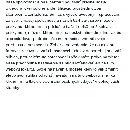
naša spoločnosť a naši partneri používať presné údaje
hádzala do premiéra vajíčka
o geografickej polohe a identifikáciu prostredníctvom
skenovania zariadenia. Súhlas s vyššie uvedeným spracúvaním
2
Česká vláda uvažuje nad zvýšením valorizácie dôchodkov
zo strany našej spoločnosti a našich 824 partnerov môžete
na dvojnásobok
poskytnúť kliknutím na príslušné tlačidlo. Skôr než súhlas
poskytnete, môžete kliknutím jeho poskytnutie odmietnuť alebo
3
MLADÍK VYPADOL Z FERRATY: Na Skalke pri Kremnici
si preštudovať podrobnejšie informácie a zmeniť svoje
zasahovali záchranári
prednostné nastavenia.
Zoberte na vedomie, že na niektoré
formy spracúvania vašich osobných údajov nepotrebujeme váš
4
ÚTOK MEDVEĎA: V Turanoch pri zjazde z D1 našli
súhlas, proti takémuto spracovaniu však máte právo namietať.
zraneného muža
Vaše prednostné nastavenia sa budú vzťahovať len na túto
webovú lokalitu. Svoje nastavenia môžete kedykoľvek zmeniť
5
Ugandský futbalista Owori zomrel vo veku 27 rokov po
alebo svoj súhlas odvolať návratom na túto webovú stránku
brutálnom útoku
kliknutím na tlačidlo „Ochrana osobných údajov“ v dolnej časti
stránky.
6
STU ani UK nevyhovejú všetkým žiadostiam o ubytovanie
na internátoch
7
Druhý deň v Čunove priniesol 5 triumfov a jeden bronz
domácich