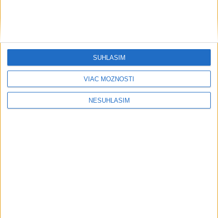
Kuric a Matejička v leade na WCES v
Žiline pred bránami finále
včera 21:10
SÚHLASÍM
VIAC MOŽNOSTÍ
NESÚHLASÍM
Neprehliadnite
Slovensko trápi sucho: V prírode sa
prejavuje viacerými spôsobmi
Podvodníci majú novú stratégiu,
nenechajte sa nachytať
EXTRÉMNE teplá noc: Najvyššie
maximum sa posunulo na novú úroveň