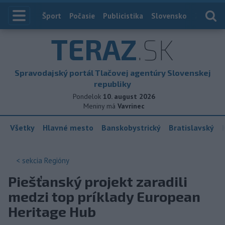
Index
Šport
Počasie
Publicistika
Slovensko
Zahranič
TERAZ
.SK
Spravodajský portál Tlačovej agentúry Slovenskej
republiky
Pondelok
10. august 2026
Meniny má
Vavrinec
Všetky
Hlavné mesto
Banskobystrický
Bratislavský
< sekcia
Regióny
Piešťanský projekt zaradili
medzi top príklady European
Heritage Hub