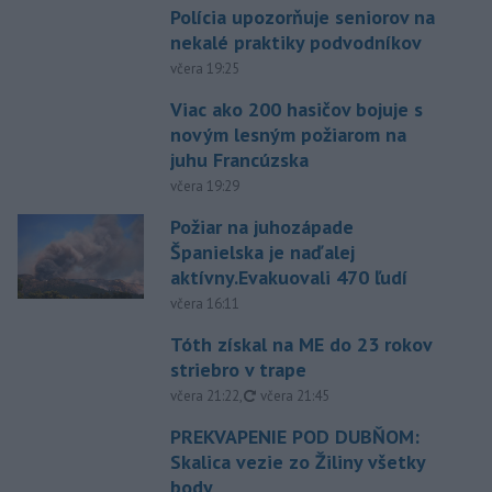
Polícia upozorňuje seniorov na
nekalé praktiky podvodníkov
včera 19:25
Viac ako 200 hasičov bojuje s
novým lesným požiarom na
juhu Francúzska
včera 19:29
Požiar na juhozápade
Španielska je naďalej
aktívny.Evakuovali 470 ľudí
včera 16:11
Tóth získal na ME do 23 rokov
striebro v trape
aktualizované
včera 21:22
,
včera 21:45
PREKVAPENIE POD DUBŇOM:
Skalica vezie zo Žiliny všetky
body