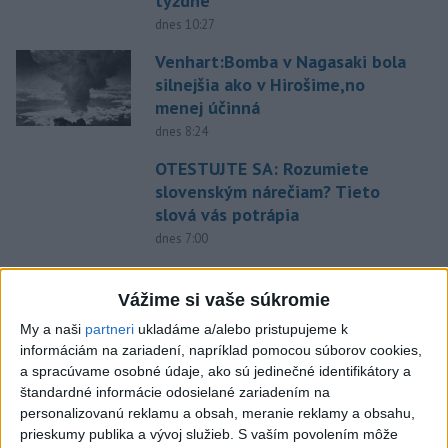
týždne
dnes 10:27
Venhart:Bomba v Nagasaki bola
silnejšia ako v Hirošime,no
menej účinná
dnes 8:24
OTESTUJTE SA: Rozumiete
slovenským nárečiam? Tieto
slová vás potrápia
dnes 7:00
V prípade únosu študentky
Sone majú odznieť záverečné
Vážime si vaše súkromie
reči
My a naši
partneri
ukladáme a/alebo pristupujeme k
dnes 9:36
informáciám na zariadení, napríklad pomocou súborov cookies,
a spracúvame osobné údaje, ako sú jedinečné identifikátory a
Zelenskyj: Severná Kórea pošle
štandardné informácie odosielané zariadením na
do Ruska až 50.000 vojakov
personalizovanú reklamu a obsah, meranie reklamy a obsahu,
dnes 8:46
prieskumy publika a vývoj služieb.
S vaším povolením môže