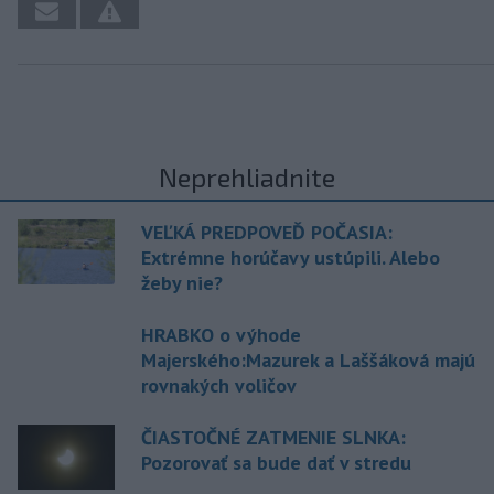
Neprehliadnite
VEĽKÁ PREDPOVEĎ POČASIA:
Extrémne horúčavy ustúpili. Alebo
žeby nie?
HRABKO o výhode
Majerského:Mazurek a Laššáková majú
rovnakých voličov
ČIASTOČNÉ ZATMENIE SLNKA:
Pozorovať sa bude dať v stredu