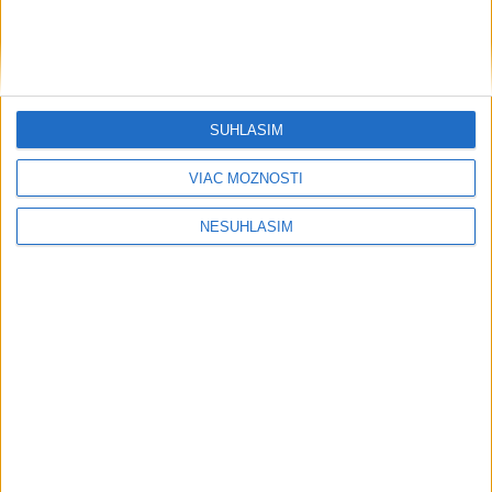
Viete, kedy potrebujú pomoc?
ŠTIBRAVÁ: Štvrté miesto v silnej
svetovej konkurencii je výborné
SÚHLASÍM
VIAC MOŽNOSTÍ
Šport
NESÚHLASÍM
....
....