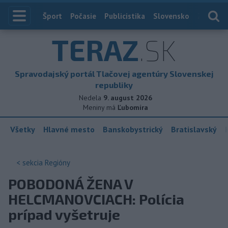
Index
Šport
Počasie
Publicistika
Slovensko
Zahranič
TERAZ
.SK
Spravodajský portál Tlačovej agentúry Slovenskej
republiky
Nedela
9. august 2026
Meniny má
Ľubomíra
Všetky
Hlavné mesto
Banskobystrický
Bratislavský
< sekcia
Regióny
POBODONÁ ŽENA V
HELCMANOVCIACH: Polícia
prípad vyšetruje