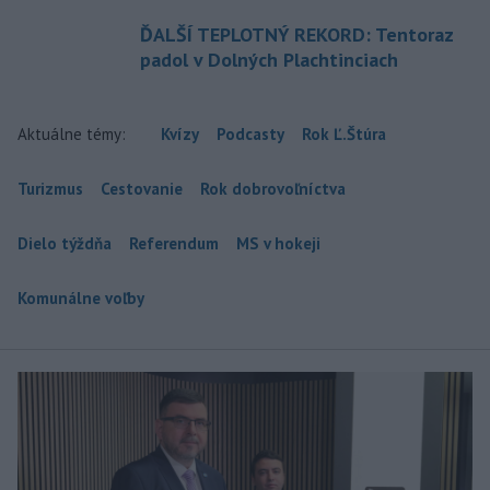
ĎALŠÍ TEPLOTNÝ REKORD: Tentoraz
padol v Dolných Plachtinciach
Aktuálne témy:
Kvízy
Podcasty
Rok Ľ.Štúra
Turizmus
Cestovanie
Rok dobrovoľníctva
Dielo týždňa
Referendum
MS v hokeji
Komunálne voľby