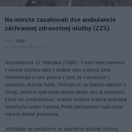
Na mieste zasahovali dve ambulancie
záchrannej zdravotnej služby (ZZS).
Autor
TASR
22. februára 2026 12:21
Helcmanovce 22. februára (TASR) - V obci Helcmanovce
v okrese Gelnica našli v nedeľu ráno zranenú ženu.
Informovala o tom polícia s tým, že v súvislosti s
udalosťou aktívne koná. „Policajti sú na mieste udalosti a
zisťujú, prečo k spáchaniu skutku došlo, ako aj okolnosti,
ktoré mu predchádzali,“ uviedla košická krajská policajná
hovorkyňa Lenka Ivanová. Podľa záchranárov mala žena
viaceré bodné poranenia.
„Vzhľadom na podozrenie zo spáchania násilnej trestnej