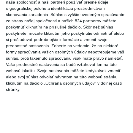
naša spoločnosť a naši partneri používať presné údaje
Slovensko čakajú astronomické
o geografickej polohe a identifikáciu prostredníctvom
úkazy, zatmenie Slnka striedajú
skenovania zariadenia. Súhlas s vyššie uvedeným spracúvaním
Perzeidy
zo strany našej spoločnosti a našich 824 partnerov môžete
dnes 7:36
poskytnúť kliknutím na príslušné tlačidlo. Skôr než súhlas
poskytnete, môžete kliknutím jeho poskytnutie odmietnuť alebo
Agrorezort: Výmera lesných
si preštudovať podrobnejšie informácie a zmeniť svoje
pozemkov a porastov sa
prednostné nastavenia.
Zoberte na vedomie, že na niektoré
dlhodobo zvyšuje
formy spracúvania vašich osobných údajov nepotrebujeme váš
dnes 10:24
súhlas, proti takémuto spracovaniu však máte právo namietať.
Vaše prednostné nastavenia sa budú vzťahovať len na túto
Potocká najväčším slovenským
webovú lokalitu. Svoje nastavenia môžete kedykoľvek zmeniť
želiezkom, Trníková sníva o
alebo svoj súhlas odvolať návratom na túto webovú stránku
finále
kliknutím na tlačidlo „Ochrana osobných údajov“ v dolnej časti
stránky.
dnes 9:11
Slováci prehrali duel o bronz,
Štolc: Hodnotí sa to ťažko
dnes 10:18
Práve teraz