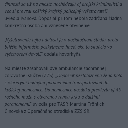
činnosti sa už na mieste nachádzajú aj krajskí kriminalisti a
vec si prevzal košický krajský policajný vyšetrovateľ,“
uviedla Ivanová. Doposiaľ pritom nebola zadržaná žiadna
konkrétna osoba ani vznesené obvinenie.
„Vyšetrovanie tejto udalosti je v počiatočnom štádiu, preto
bližšie informácie poskytneme hneď, ako to situácia vo
vyšetrovaní dovolí,“
dodala hovorkyňa.
Na mieste zasahovali dve ambulancie záchrannej
zdravotnej služby (ZZS).
„Doposiaľ nestotožnená žena bola
s viacerými bodnými poraneniami transportovaná do
košickej nemocnice. Do nemocnice posádka previezla aj 45-
ročného muža s otvorenou ranou krku a ďalšími
poraneniami,“
uviedla pre TASR Martina Fröhlich
Činovská z Operačného strediska ZZS SR.