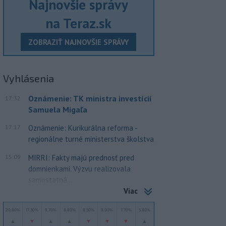
Najnovšie správy
na Teraz.sk
ZOBRAZIŤ NAJNOVŠIE SPRÁVY
Vyhlásenia
Oznámenie: TK ministra investícií
17:32
Samuela Migaľa
17:17
Oznámenie: Kurikurálna reforma -
regionálne turné ministerstva školstva
15:09
MIRRI: Fakty majú prednosť pred
domnienkami. Výzvu realizovala
samostatná...
Viac