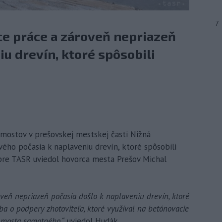
7
e práce a zároveň nepriazeň
iu drevín, ktoré spôsobili
 mostov v prešovskej mestskej časti Nižná
ého počasia k naplaveniu drevín, ktoré spôsobili
pre TASR uviedol hovorca mesta Prešov Michal
veň nepriazeň počasia došlo k naplaveniu drevín, ktoré
ba o podpery zhotoviteľa, ktoré využíval na betónovacie
a mosta samotného,“
uviedol Hudák.