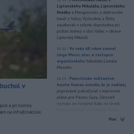
Liptovského Mikuláša, Liptovského
Hrádku
a Mengusoviec a dobrovoľní
hasiči z Važca, Východnej a Štrby
zasahovali v sobotu dopoludnia pri
požiari humna v obci Važec v okrese
Liptovský Mikuláš.
-
Vo veku 68 rokov zomrel
15:32
Jorge Messi, otec a zástupca
argentínskeho
futbalistu Lionela
Messiho.
-
Palestínske militantné
15:23
buchol v
hnutie Hamas uviedlo, že je naďalej
pripravené pokračovať v mierovom
m
pláne pre Pásmo Gazy. Zároveň
vyzvalo na vyvíjanie tlaku na Izrael,
poli a pri tomto
ktorý nesúhlasil s najnovšou časťou
ám na infraštruktúre.
tejto dohody.
Viac
-
Na Ukrajine po ruských
15:16
útokoch podľa prezidenta