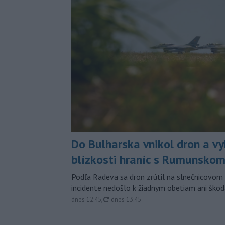
Do Bulharska vnikol dron a vy
blízkosti hraníc s Rumunsko
Podľa Radeva sa dron zrútil na slnečnicovom 
incidente nedošlo k žiadnym obetiam ani škod
aktualizované
dnes 12:45
,
dnes 13:45