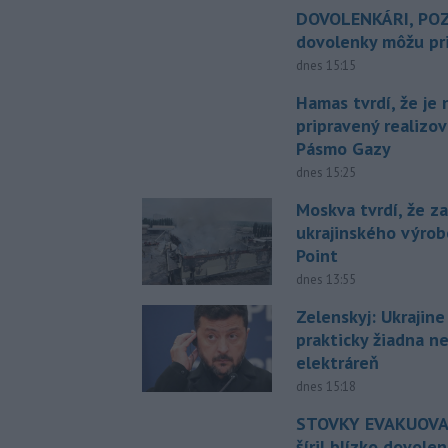
DOVOLENKÁRI, POZ
dovolenky môžu pri
dnes 15:15
Hamas tvrdí, že je 
pripravený realizov
Pásmo Gazy
dnes 15:25
Moskva tvrdí, že z
ukrajinského výrob
Point
dnes 13:55
Zelenskyj: Ukrajin
prakticky žiadna 
elektráreň
dnes 15:18
STOVKY EVAKUOVAN
šíril blízko dovole