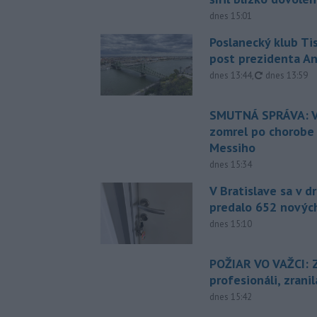
dnes 15:01
Poslanecký klub Ti
post prezidenta A
aktualizovan
dnes 13:44
,
dnes 13:59
SMUTNÁ SPRÁVA: V
zomrel po chorobe
Messiho
dnes 15:34
V Bratislave sa v 
predalo 652 novýc
dnes 15:10
POŽIAR VO VAŽCI: 
profesionáli, zrani
dnes 15:42