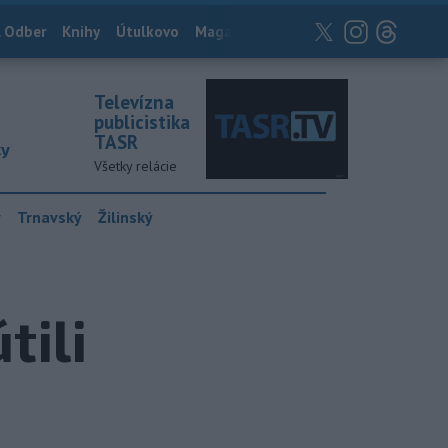
 Odber
Knihy
Útulkovo
Magazín
News Now
Archív
TASR
Televízna
publicistika
TASR
ky
Všetky relácie
y
Trnavský
Žilinský
tili