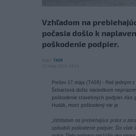
Vzhľadom na prebiehajúc
počasia došlo k naplaven
poškodenie podpier.
Autor
TASR
17. mája 2026 14:31
Prešov 17. mája (TASR) - Pod jedným z
Šebastová došlo následkom nepriazniv
poškodenie stavebných podpier. Ako 
Hudák, most poškodený nie je.
„Vzhľadom na prebiehajúce práce a záro
spôsobili poškodenie podpier. Šlo však i
práce. Tieto podpery neslúžia ako opor