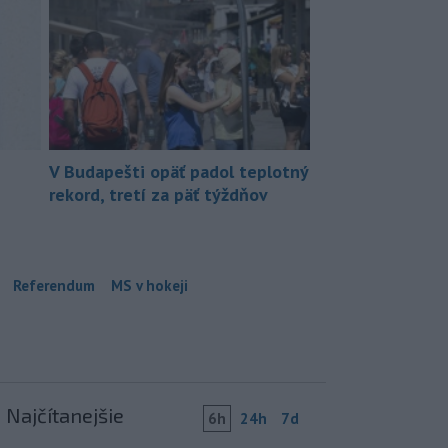
V Budapešti opäť padol teplotný
rekord, tretí za päť týždňov
Referendum
MS v hokeji
Najčítanejšie
6h
24h
7d