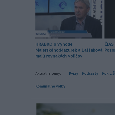
HRABKO o výhode
ČIAS
Majerského:Mazurek a Laššáková
Pozor
majú rovnakých voličov
Aktuálne témy:
Kvízy
Podcasty
Rok Ľ.Š
Komunálne voľby