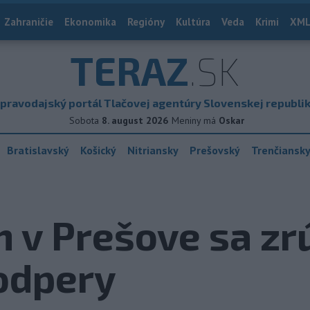
Zahraničie
Ekonomika
Regióny
Kultúra
Veda
Krimi
XML
TERAZ
.SK
pravodajský portál Tlačovej agentúry Slovenskej republi
Sobota
8. august 2026
Meniny má
Oskar
Bratislavský
Košický
Nitriansky
Prešovský
Trenčiansk
v Prešove sa zrú
odpery