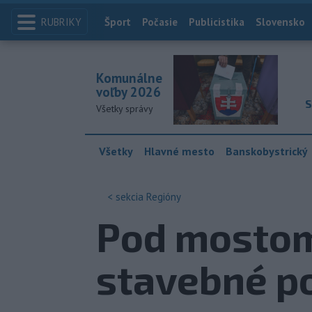
RUBRIKY
Index
Šport
Počasie
Publicistika
Slovensko
Komunálne
voľby 2026
S
Všetky správy
Všetky
Hlavné mesto
Banskobystrický
< sekcia
Regióny
Pod mostom 
stavebné p