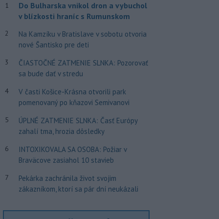
Do Bulharska vnikol dron a vybuchol
1
v blízkosti hraníc s Rumunskom
2
Na Kamzíku v Bratislave v sobotu otvoria
nové Šantisko pre deti
3
ČIASTOČNÉ ZATMENIE SLNKA: Pozorovať
sa bude dať v stredu
4
V časti Košice-Krásna otvorili park
pomenovaný po kňazovi Semivanovi
5
ÚPLNÉ ZATMENIE SLNKA: Časť Európy
zahalí tma, hrozia dôsledky
6
INTOXIKOVALA SA OSOBA: Požiar v
Braväcove zasiahol 10 stavieb
7
Pekárka zachránila život svojim
zákazníkom, ktorí sa pár dní neukázali