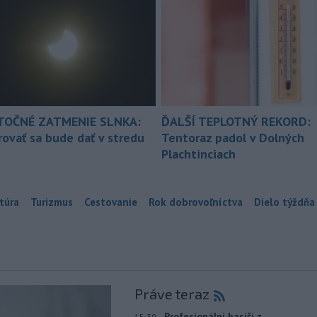
TOČNÉ ZATMENIE SLNKA:
ĎALŠÍ TEPLOTNÝ REKORD:
ovať sa bude dať v stredu
Tentoraz padol v Dolných
Plachtinciach
túra
Turizmus
Cestovanie
Rok dobrovoľníctva
Dielo týždňa
Práve teraz
-
Profesionálni hasiči z
15:39