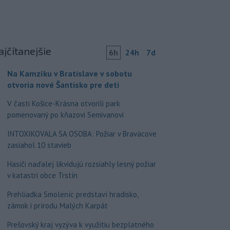
ajčítanejšie
6h
24h
7d
Na Kamzíku v Bratislave v sobotu
otvoria nové Šantisko pre deti
V časti Košice-Krásna otvorili park
pomenovaný po kňazovi Semivanovi
INTOXIKOVALA SA OSOBA: Požiar v Braväcove
zasiahol 10 stavieb
Hasiči naďalej likvidujú rozsiahly lesný požiar
v katastri obce Trstín
Prehliadka Smoleníc predstaví hradisko,
zámok i prírodu Malých Karpát
Prešovský kraj vyzýva k využitiu bezplatného