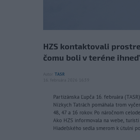
HZS kontaktovali prostr
čomu boli v teréne ihneď 
Autor
TASR
16. februára 2026 16:39
Partizánska Ľupča 16. februára (TASR) 
Nízkych Tatrách pomáhala trom vyče
48, 47 a 16 rokov. Po náročnom celode
Ako HZS informovala na webe, turisti
Hiadeľského sedla smerom k útulni p