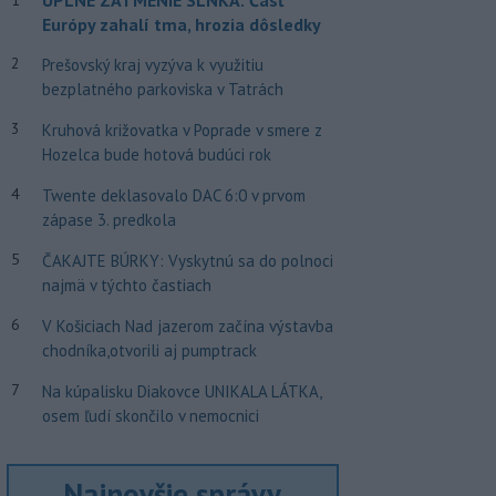
Európy zahalí tma, hrozia dôsledky
2
Prešovský kraj vyzýva k využitiu
bezplatného parkoviska v Tatrách
3
Kruhová križovatka v Poprade v smere z
Hozelca bude hotová budúci rok
4
Twente deklasovalo DAC 6:0 v prvom
zápase 3. predkola
5
ČAKAJTE BÚRKY: Vyskytnú sa do polnoci
najmä v týchto častiach
6
V Košiciach Nad jazerom začína výstavba
chodníka,otvorili aj pumptrack
7
Na kúpalisku Diakovce UNIKALA LÁTKA,
osem ľudí skončilo v nemocnici
Najnovšie správy