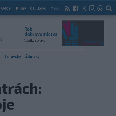
 Odber
Knihy
Útulkovo
Magazín
News Now
Archív
TASR
Rok
dobrovoľníctva
ky
Všetky správy
y
Trnavský
Žilinský
atrách:
oje