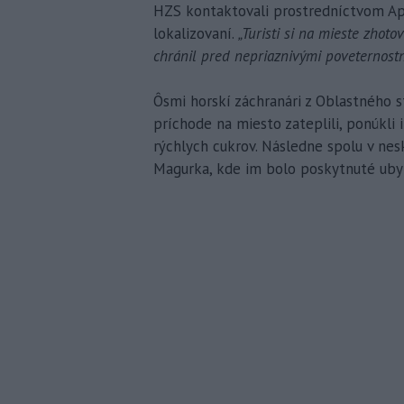
HZS kontaktovali prostredníctvom Ap
lokalizovaní.
„Turisti si na mieste zhoto
chránil pred nepriaznivými poveternos
Ôsmi horskí záchranári z Oblastného s
príchode na miesto zateplili, ponúkli
rýchlych cukrov. Následne spolu v nes
Magurka, kde im bolo poskytnuté uby