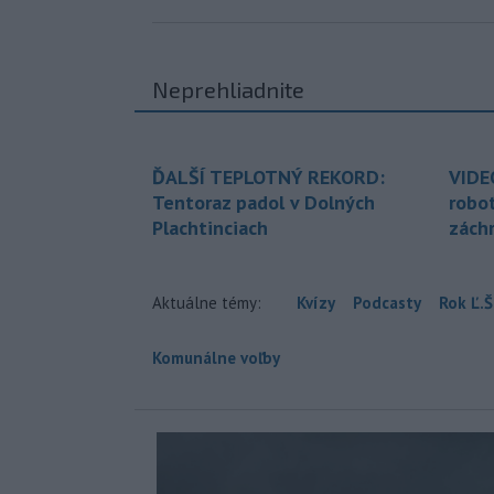
Neprehliadnite
ĎALŠÍ TEPLOTNÝ REKORD:
VIDE
Tentoraz padol v Dolných
robo
Plachtinciach
zách
Aktuálne témy:
Kvízy
Podcasty
Rok Ľ.Š
Komunálne voľby