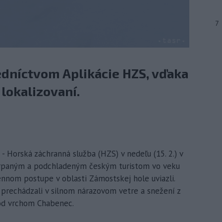
7
edníctvom Aplikácie HZS, vďaka
lokalizovaní.
- Horská záchranná služba (HZS) v nedeľu (15. 2.) v
rpaným a podchladeným českým turistom vo veku
nnom postupe v oblasti Zámostskej hole uviazli.
 prechádzali v silnom nárazovom vetre a snežení z
od vrchom Chabenec.