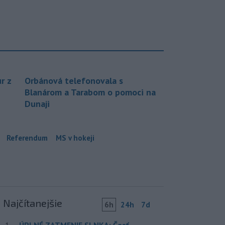
r z
Orbánová telefonovala s
Blanárom a Tarabom o pomoci na
Dunaji
Referendum
MS v hokeji
Najčítanejšie
6h
24h
7d
ÚPLNÉ ZATMENIE SLNKA: Časť
1