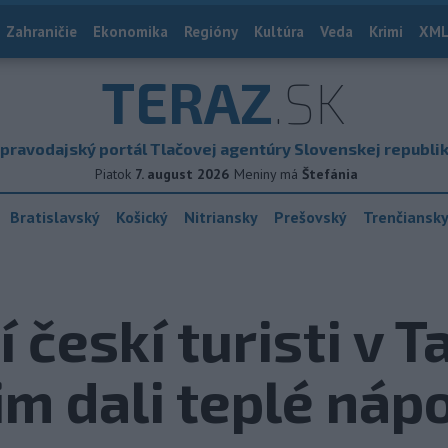
Zahraničie
Ekonomika
Regióny
Kultúra
Veda
Krimi
XML
TERAZ
.SK
pravodajský portál Tlačovej agentúry Slovenskej republi
Piatok
7. august 2026
Meniny má
Štefánia
Bratislavský
Košický
Nitriansky
Prešovský
Trenčiansk
českí turisti v T
im dali teplé náp