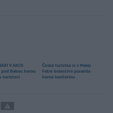
RI V AKCII:
Česká turistka si v Malej
 pod Babou horou
Fatre bolestivo poranila
 turistovi
hornú končatinu