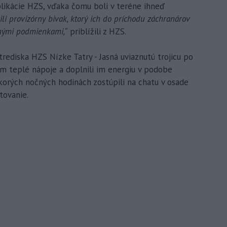
likácie HZS, vďaka čomu boli v teréne ihneď
vili provizórny bivak, ktorý ich do príchodu záchranárov
tnými podmienkami,“
priblížili z HZS.
trediska HZS Nízke Tatry - Jasná uviaznutú trojicu po
 im teplé nápoje a doplnili im energiu v podobe
korých nočných hodinách zostúpili na chatu v osade
tovanie.