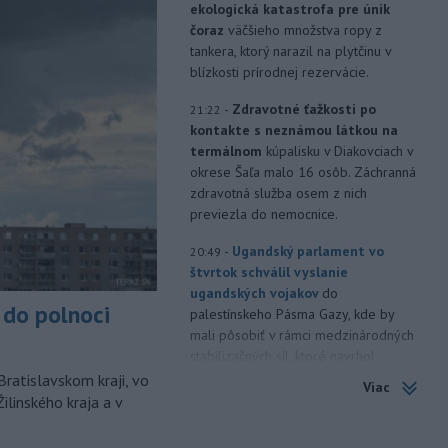
ekologická katastrofa pre únik
čoraz
väčšieho množstva ropy z
tankera, ktorý narazil na plytčinu v
blízkosti prírodnej rezervácie.
-
Zdravotné ťažkosti po
21:22
kontakte s neznámou látkou na
termálnom
kúpalisku v Diakovciach v
okrese Šaľa malo 16 osôb. Záchranná
zdravotná služba osem z nich
previezla do nemocnice.
-
Ugandský parlament vo
20:49
štvrtok schválil vyslanie
ugandských vojakov
do
do polnoci
palestínskeho Pásma Gazy, kde by
mali pôsobiť v rámci medzinárodných
stabilizačných síl, ktoré navrhol
americký prezident Donald Trump.
Bratislavskom kraji, vo
Viac
ilinského kraja a v
-
Anglická futbalová asociácia
20:07
(FA) stiahla svoju podporu