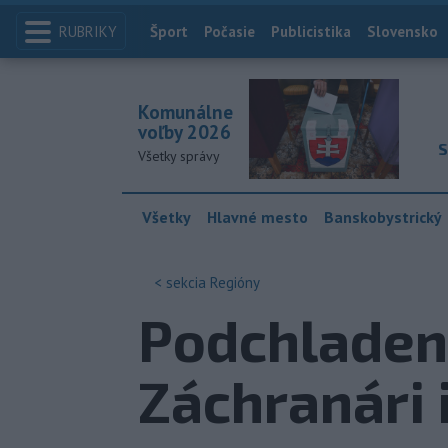
RUBRIKY
Index
Šport
Počasie
Publicistika
Slovensko
Komunálne
voľby 2026
S
Všetky správy
Všetky
Hlavné mesto
Banskobystrický
< sekcia
Regióny
Podchladení 
Záchranári 