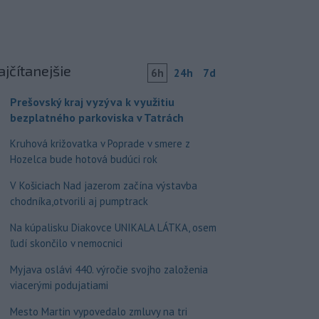
ajčítanejšie
6h
24h
7d
Prešovský kraj vyzýva k využitiu
bezplatného parkoviska v Tatrách
Kruhová križovatka v Poprade v smere z
Hozelca bude hotová budúci rok
V Košiciach Nad jazerom začína výstavba
chodníka,otvorili aj pumptrack
Na kúpalisku Diakovce UNIKALA LÁTKA, osem
ľudí skončilo v nemocnici
Myjava oslávi 440. výročie svojho založenia
viacerými podujatiami
Mesto Martin vypovedalo zmluvy na tri