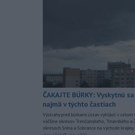
ČAKAJTE BÚRKY: Vyskytnú sa 
najmä v týchto častiach
Výstrahy pred búrkami ústav vyhlásil v celom 
väčšine okresov Trenčianskeho, Trnavského a Ž
okresoch Snina a Sobrance na východe krajiny.
aktualizované
včera 18:54
,
včera 19:09