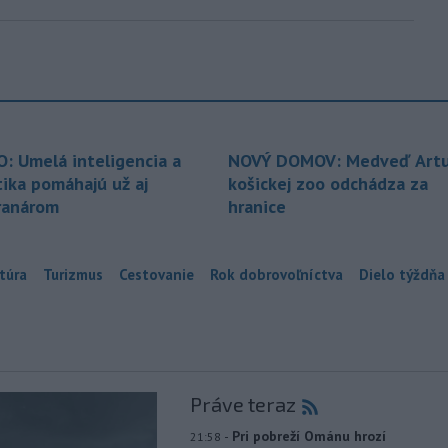
O: Umelá inteligencia a
NOVÝ DOMOV: Medveď Artu
tika pomáhajú už aj
košickej zoo odchádza za
ranárom
hranice
túra
Turizmus
Cestovanie
Rok dobrovoľníctva
Dielo týždňa
Práve teraz
-
Pri pobreží Ománu hrozí
21:58