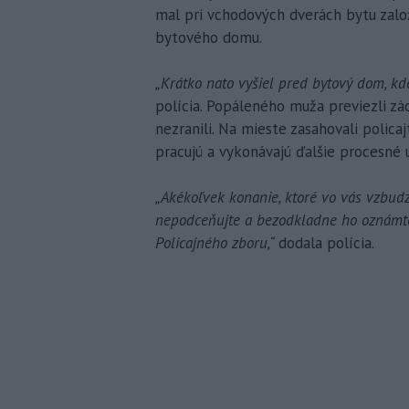
mal pri vchodových dverách bytu založ
bytového domu.
„Krátko nato vyšiel pred bytový dom, kde
polícia. Popáleného muža previezli zá
nezranili. Na mieste zasahovali policajt
pracujú a vykonávajú ďalšie procesné 
„Akékoľvek konanie, ktoré vo vás vzbudz
nepodceňujte a bezodkladne ho oznámte
Policajného zboru,“
dodala polícia.