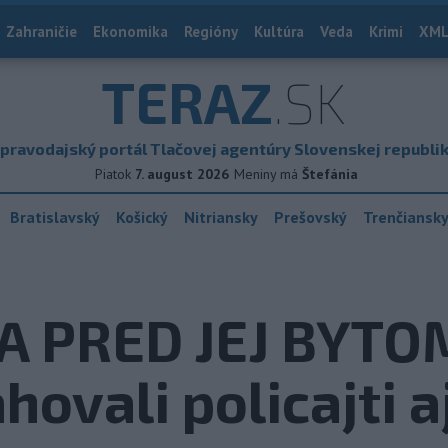
Zahraničie
Ekonomika
Regióny
Kultúra
Veda
Krimi
XML
TERAZ
.SK
pravodajský portál Tlačovej agentúry Slovenskej republi
Piatok
7. august 2026
Meniny má
Štefánia
Bratislavský
Košický
Nitriansky
Prešovský
Trenčiansk
A PRED JEJ BYTO
ovali policajti a