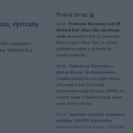
Práve teraz
snú, výstrahy
-
Predseda Národnej rady SR
08:41
Richard Raši (Hlas-SD) odsudzuje
útok na
mladých ľudí zo zahraničia,
ktorý sa stal v Nitre. Verí, že polícia
môžu vyskytnúť v
páchateľov nájde a za tento čin
a, Veľký Krtíš a
ponesú následky.
-
Teploty na Slovensku v
08:08
piatok klesnú. Výstrahy prvého
stupňa platia
len pre južné okresy.
Informuje o tom Slovenský
hydrometeorologický ústav (SHMÚ) na
svojom webe. V Košickom kraji varuje
pred silným vetrom.
-
Japonsko nariadilo evakuáciu
07:10
približne 260.000 obyvateľov
juhozápadných častí krajiny v dôsledku
tajfúnu Dolphin, ktorý sa k tomuto