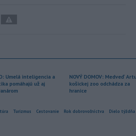
O: Umelá inteligencia a
NOVÝ DOMOV: Medveď Artu
tika pomáhajú už aj
košickej zoo odchádza za
ranárom
hranice
túra
Turizmus
Cestovanie
Rok dobrovoľníctva
Dielo týždňa