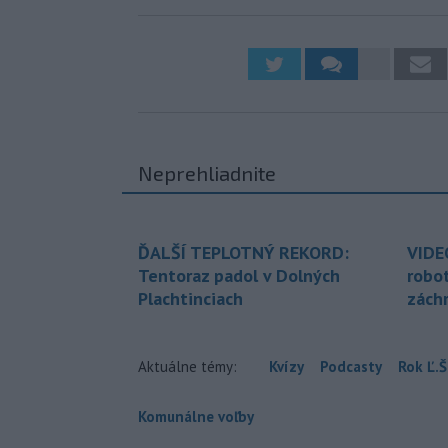
Neprehliadnite
ĎALŠÍ TEPLOTNÝ REKORD:
VIDE
Tentoraz padol v Dolných
robo
Plachtinciach
zách
Aktuálne témy:
Kvízy
Podcasty
Rok Ľ.Š
Komunálne voľby