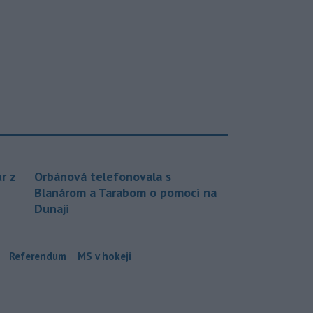
r z
Orbánová telefonovala s
Blanárom a Tarabom o pomoci na
Dunaji
Referendum
MS v hokeji