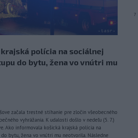
7
krajská polícia na sociálnej
tupu do bytu, žena vo vnútri mu
ebišove začala trestné stíhanie pre zločin všeobecného
čného vyhrážania. K udalosti došlo v nedeľu (5. 7.)
. Ako informovala košická krajská polícia na
u do bytu, žena vo vnútri mu neotvorila. Následne