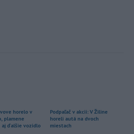
avove horelo v
Podpaľač v akcii: V Žiline
o, plamene
horeli autá na dvoch
 aj ďalšie vozidlo
miestach