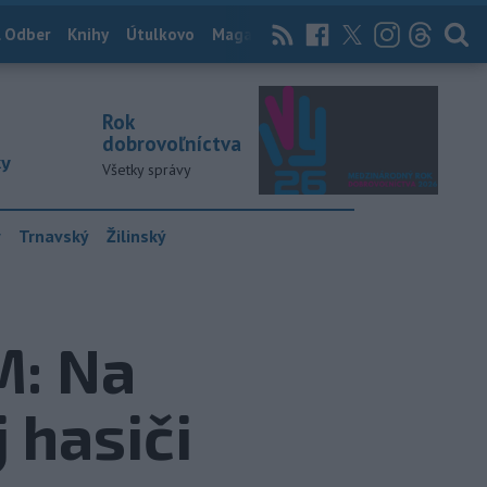
 Odber
Knihy
Útulkovo
Magazín
News Now
Archív
TASR
Rok
dobrovoľníctva
ky
Všetky správy
y
Trnavský
Žilinský
M: Na
j hasiči