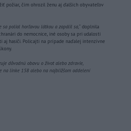
iť požiar, čím ohrozil ženu aj ďalších obyvateľov
 sa polial horľavou látkou a zapálil sa,“
doplnila
chranári do nemocnice, iné osoby sa pri udalosti
i aj hasiči. Policajti na prípade naďalej intenzívne
úkony.
uje dôvodnú obavu o život alebo zdravie,
 na linke 158 alebo na najbližšom oddelení