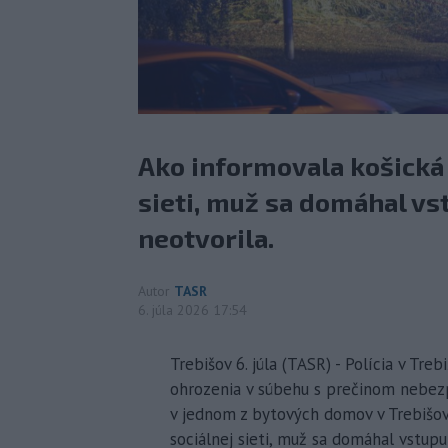
Ako informovala košická 
sieti, muž sa domáhal vs
neotvorila.
Autor
TASR
6. júla 2026 17:54
Trebišov 6. júla (TASR) - Polícia v Tr
ohrozenia v súbehu s prečinom nebezpe
v jednom z bytových domov v Trebišove
sociálnej sieti, muž sa domáhal vstup