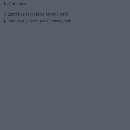
klimatizáciu
V časti Košice-Krásna otvorili park
pomenovaný po kňazovi Semivanovi