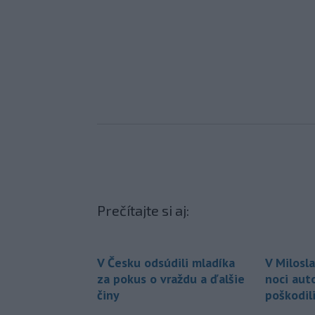
Prečítajte si aj:
V Česku odsúdili mladíka
V Milosl
za pokus o vraždu a ďalšie
noci aut
činy
poškodili