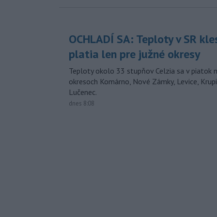
OCHLADÍ SA: Teploty v SR kle
platia len pre južné okresy
Teploty okolo 33 stupňov Celzia sa v piatok 
okresoch Komárno, Nové Zámky, Levice, Krupin
Lučenec.
dnes 8:08