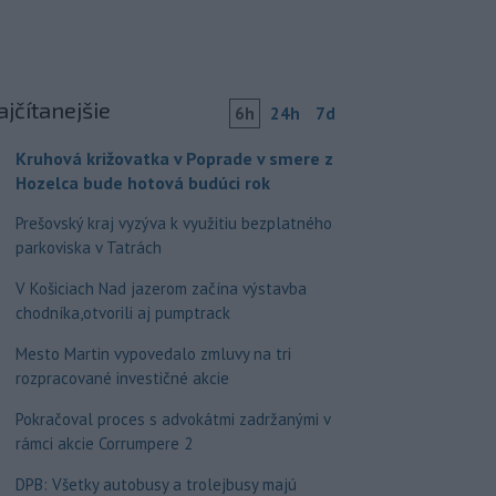
ajčítanejšie
6h
24h
7d
Kruhová križovatka v Poprade v smere z
Hozelca bude hotová budúci rok
Prešovský kraj vyzýva k využitiu bezplatného
parkoviska v Tatrách
V Košiciach Nad jazerom začína výstavba
chodníka,otvorili aj pumptrack
Mesto Martin vypovedalo zmluvy na tri
rozpracované investičné akcie
Pokračoval proces s advokátmi zadržanými v
rámci akcie Corrumpere 2
DPB: Všetky autobusy a trolejbusy majú