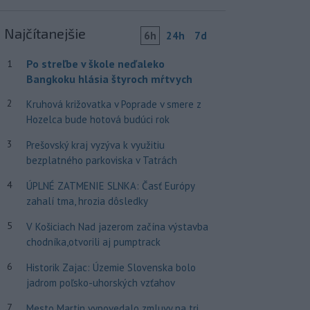
Najčítanejšie
6h
24h
7d
Po streľbe v škole neďaleko
1
Bangkoku hlásia štyroch mŕtvych
2
Kruhová križovatka v Poprade v smere z
Hozelca bude hotová budúci rok
3
Prešovský kraj vyzýva k využitiu
bezplatného parkoviska v Tatrách
4
ÚPLNÉ ZATMENIE SLNKA: Časť Európy
zahalí tma, hrozia dôsledky
5
V Košiciach Nad jazerom začína výstavba
chodníka,otvorili aj pumptrack
6
Historik Zajac: Územie Slovenska bolo
jadrom poľsko-uhorských vzťahov
7
Mesto Martin vypovedalo zmluvy na tri