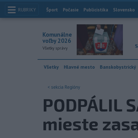
RUBRIKY
Index
Šport
Počasie
Publicistika
Slovensko
Komunálne
voľby 2026
S
Všetky správy
Všetky
Hlavné mesto
Banskobystrický
< sekcia
Regióny
PODPÁLIL S
mieste zasah