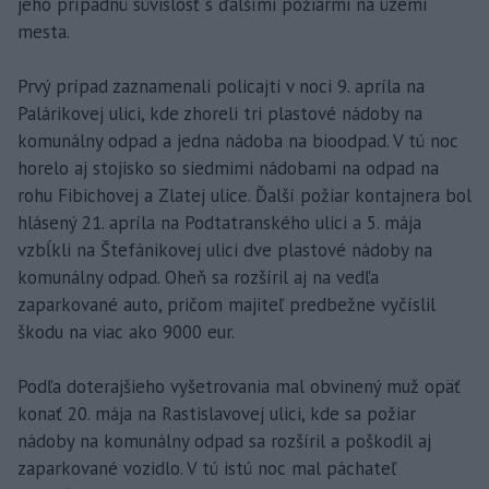
jeho prípadnú súvislosť s ďalšími požiarmi na území
mesta.
Prvý prípad zaznamenali policajti v noci 9. apríla na
Palárikovej ulici, kde zhoreli tri plastové nádoby na
komunálny odpad a jedna nádoba na bioodpad. V tú noc
horelo aj stojisko so siedmimi nádobami na odpad na
rohu Fibichovej a Zlatej ulice. Ďalší požiar kontajnera bol
hlásený 21. apríla na Podtatranského ulici a 5. mája
vzbĺkli na Štefánikovej ulici dve plastové nádoby na
komunálny odpad. Oheň sa rozšíril aj na vedľa
zaparkované auto, pričom majiteľ predbežne vyčíslil
škodu na viac ako 9000 eur.
Podľa doterajšieho vyšetrovania mal obvinený muž opäť
konať 20. mája na Rastislavovej ulici, kde sa požiar
nádoby na komunálny odpad sa rozšíril a poškodil aj
zaparkované vozidlo. V tú istú noc mal páchateľ