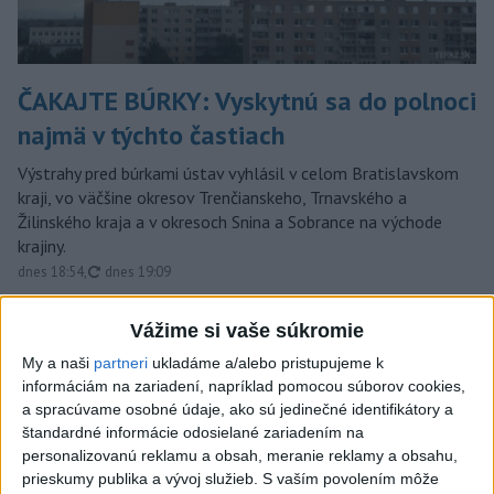
ČAKAJTE BÚRKY: Vyskytnú sa do polnoci
najmä v týchto častiach
Výstrahy pred búrkami ústav vyhlásil v celom Bratislavskom
kraji, vo väčšine okresov Trenčianskeho, Trnavského a
Žilinského kraja a v okresoch Snina a Sobrance na východe
krajiny.
aktualizované
dnes 18:54
,
dnes 19:09
ĎALŠÍ TEPLOTNÝ REKORD:
Vážime si vaše súkromie
Tentoraz padol v Dolných
My a naši
partneri
ukladáme a/alebo pristupujeme k
Plachtinciach
informáciám na zariadení, napríklad pomocou súborov cookies,
aktualizované
dnes 15:27
,
dnes 17:08
a spracúvame osobné údaje, ako sú jedinečné identifikátory a
štandardné informácie odosielané zariadením na
EK posudzuje obavy týkajúce sa
personalizovanú reklamu a obsah, meranie reklamy a obsahu,
uznesení k zonáciám národných
prieskumy publika a vývoj služieb.
S vaším povolením môže
parkov