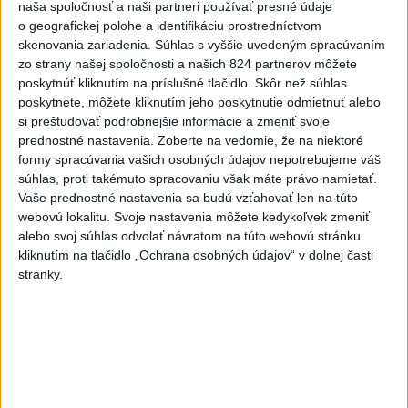
naša spoločnosť a naši partneri používať presné údaje
aktualizované
dnes 16:35
,
dnes 16:38
o geografickej polohe a identifikáciu prostredníctvom
skenovania zariadenia. Súhlas s vyššie uvedeným spracúvaním
Na kúpalisku Diakovce UNIKLA
zo strany našej spoločnosti a našich 824 partnerov môžete
NEZNÁMA LÁTKA
poskytnúť kliknutím na príslušné tlačidlo. Skôr než súhlas
aktualizované
dnes 18:23
,
dnes 18:37
poskytnete, môžete kliknutím jeho poskytnutie odmietnuť alebo
si preštudovať podrobnejšie informácie a zmeniť svoje
Letíte do Egypta? Myslite na
prednostné nastavenia.
Zoberte na vedomie, že na niektoré
tieto veci, zachránia vám
formy spracúvania vašich osobných údajov nepotrebujeme váš
peniaze
súhlas, proti takémuto spracovaniu však máte právo namietať.
Vaše prednostné nastavenia sa budú vzťahovať len na túto
dnes 15:00
webovú lokalitu. Svoje nastavenia môžete kedykoľvek zmeniť
Agroministerstvo poskytne
alebo svoj súhlas odvolať návratom na túto webovú stránku
peniaze na 150 chladiacich
kliknutím na tlačidlo „Ochrana osobných údajov“ v dolnej časti
boxov pre diviaky
stránky.
aktualizované
dnes 12:11
,
dnes 13:22
ÚPLNÉ ZATMENIE SLNKA: Časť
Európy zahalí tma, hrozia
dôsledky
aktualizované
dnes 13:35
,
dnes 14:03