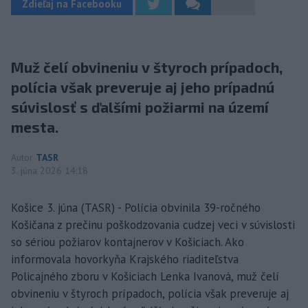
Zdieľaj na Facebooku
Muž čelí obvineniu v štyroch prípadoch,
polícia však preveruje aj jeho prípadnú
súvislosť s ďalšími požiarmi na území
mesta.
Autor
TASR
3. júna 2026 14:18
Košice 3. júna (TASR) - Polícia obvinila 39-ročného
Košičana z prečinu poškodzovania cudzej veci v súvislosti
so sériou požiarov kontajnerov v Košiciach. Ako
informovala hovorkyňa Krajského riaditeľstva
Policajného zboru v Košiciach Lenka Ivanová, muž čelí
obvineniu v štyroch prípadoch, polícia však preveruje aj