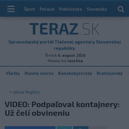
Index
Šport
Počasie
Publicistika
Slovensko
Zahranič
TERAZ
.SK
Spravodajský portál Tlačovej agentúry Slovenskej
republiky
Štvrtok
6. august 2026
Meniny má
Jozefína
Všetky
Hlavné mesto
Banskobystrický
Bratislavský
< sekcia
Regióny
VIDEO: Podpaľoval kontajnery:
Už čelí obvineniu