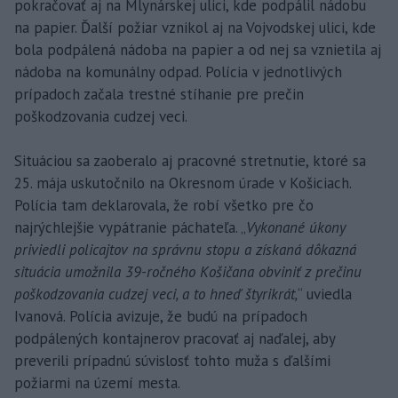
pokračovať aj na Mlynárskej ulici, kde podpálil nádobu
na papier. Ďalší požiar vznikol aj na Vojvodskej ulici, kde
bola podpálená nádoba na papier a od nej sa vznietila aj
nádoba na komunálny odpad. Polícia v jednotlivých
prípadoch začala trestné stíhanie pre prečin
poškodzovania cudzej veci.
Situáciou sa zaoberalo aj pracovné stretnutie, ktoré sa
25. mája uskutočnilo na Okresnom úrade v Košiciach.
Polícia tam deklarovala, že robí všetko pre čo
najrýchlejšie vypátranie páchateľa. „
Vykonané úkony
priviedli policajtov na správnu stopu a získaná dôkazná
situácia umožnila 39-ročného Košičana obviniť z prečinu
poškodzovania cudzej veci, a to hneď štyrikrát,
“ uviedla
Ivanová. Polícia avizuje, že budú na prípadoch
podpálených kontajnerov pracovať aj naďalej, aby
preverili prípadnú súvislosť tohto muža s ďalšími
požiarmi na území mesta.