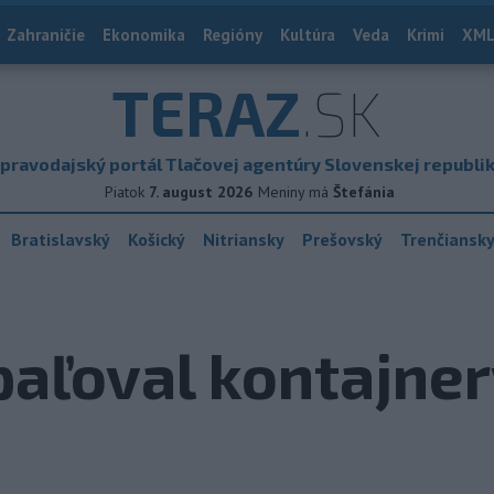
Zahraničie
Ekonomika
Regióny
Kultúra
Veda
Krimi
XML
TERAZ
.SK
pravodajský portál Tlačovej agentúry Slovenskej republi
Piatok
7. august 2026
Meniny má
Štefánia
Bratislavský
Košický
Nitriansky
Prešovský
Trenčiansk
aľoval kontajnery