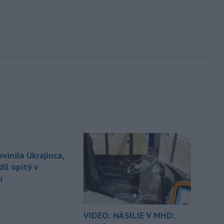
bvinila Ukrajinca,
dil opitý v
u
VIDEO: NÁSILIE V MHD: