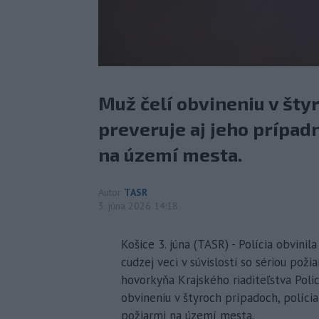
Muž čelí obvineniu v šty
preveruje aj jeho prípad
na území mesta.
Autor
TASR
3. júna 2026 14:18
Košice 3. júna (TASR) - Polícia obvini
cudzej veci v súvislosti so sériou pož
hovorkyňa Krajského riaditeľstva Poli
obvineniu v štyroch prípadoch, polícia
požiarmi na území mesta.