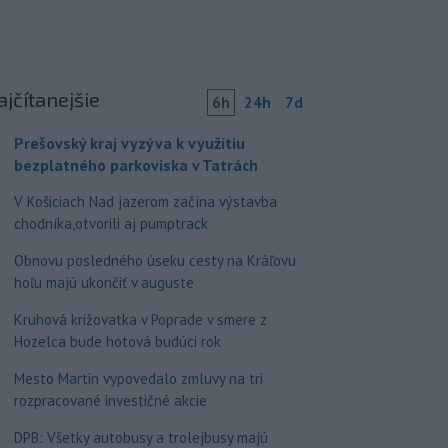
ajčítanejšie
6h
24h
7d
Prešovský kraj vyzýva k využitiu
bezplatného parkoviska v Tatrách
V Košiciach Nad jazerom začína výstavba
chodníka,otvorili aj pumptrack
Obnovu posledného úseku cesty na Kráľovu
hoľu majú ukončiť v auguste
Kruhová križovatka v Poprade v smere z
Hozelca bude hotová budúci rok
Mesto Martin vypovedalo zmluvy na tri
rozpracované investičné akcie
DPB: Všetky autobusy a trolejbusy majú