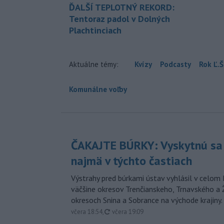
ĎALŠÍ TEPLOTNÝ REKORD:
Tentoraz padol v Dolných
Plachtinciach
Aktuálne témy:
Kvízy
Podcasty
Rok Ľ.Š
Komunálne voľby
ČAKAJTE BÚRKY: Vyskytnú sa 
najmä v týchto častiach
Výstrahy pred búrkami ústav vyhlásil v celom 
väčšine okresov Trenčianskeho, Trnavského a Ž
okresoch Snina a Sobrance na východe krajiny.
aktualizované
včera 18:54
,
včera 19:09