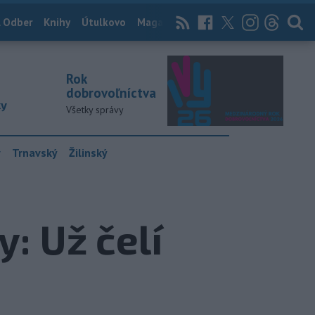
 Odber
Knihy
Útulkovo
Magazín
News Now
Archív
TASR
Rok
dobrovoľníctva
ky
Všetky správy
y
Trnavský
Žilinský
: Už čelí