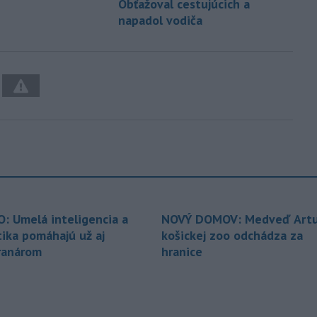
Obťažoval cestujúcich a
napadol vodiča
O: Umelá inteligencia a
NOVÝ DOMOV: Medveď Artu
tika pomáhajú už aj
košickej zoo odchádza za
ranárom
hranice