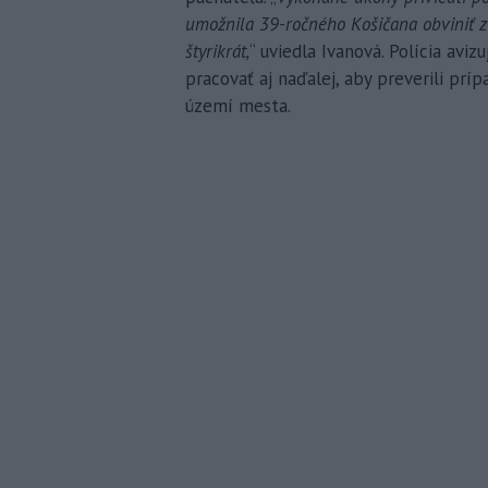
umožnila 39-ročného Košičana obviniť z
štyrikrát,
“ uviedla Ivanová. Polícia av
pracovať aj naďalej, aby preverili prí
území mesta.