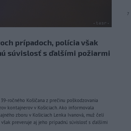
7
roch prípadoch, polícia však
nú súvislosť s ďalšími požiarmi
la 39-ročného Košičana z prečinu poškodzovania
iarov kontajnerov v Košiciach. Ako informovala
cajného zboru v Košiciach Lenka Ivanová, muž čelí
 však preveruje aj jeho prípadnú súvislosť s ďalšími