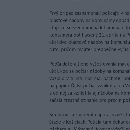
Prvý prípad zaznamenali policajti v noci
plastové nádoby na komunálny odpad a
stojisko so siedmimi nádobami na odpad
kontajnera bol hlásený 21. apríla na P
ulici dve plastové nádoby na komunáln
auto, pričom majiteľ predbežne vyčísli
Podľa doterajšieho vyšetrovania mal o
ulici, kde sa požiar nádoby na komunál
vozidlo. V tú istú noc mal páchateľ po
na papier. Ďalší požiar vznikol aj na 
a od nej sa vznietila aj nádoba na ko
začala trestné stíhanie pre prečin po
Situáciou sa zaoberalo aj pracovné st
úrade v Košiciach. Polícia tam deklaro
páchateľa. „
Vykonané úkony priviedli po