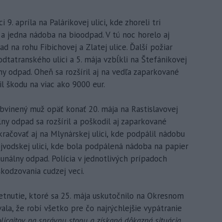
 9. apríla na Palárikovej ulici, kde zhoreli tri
 jedna nádoba na bioodpad. V tú noc horelo aj
 na rohu Fibichovej a Zlatej ulice. Ďalší požiar
odtatranského ulici a 5. mája vzbĺkli na Štefánikovej
y odpad. Oheň sa rozšíril aj na vedľa zaparkované
l škodu na viac ako 9000 eur.
bvinený muž opäť konať 20. mája na Rastislavovej
ny odpad sa rozšíril a poškodil aj zaparkované
kračovať aj na Mlynárskej ulici, kde podpálil nádobu
Vojvodskej ulici, kde bola podpálená nádoba na papier
munálny odpad. Polícia v jednotlivých prípadoch
škodzovania cudzej veci.
retnutie, ktoré sa 25. mája uskutočnilo na Okresnom
vala, že robí všetko pre čo najrýchlejšie vypátranie
licajtov na správnu stopu a získaná dôkazná situácia