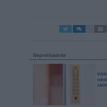
Neprehliadnite
VIDE
robo
zách