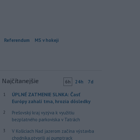
Referendum
MS v hokeji
Najčítanejšie
6h
24h
7d
ÚPLNÉ ZATMENIE SLNKA: Časť
1
Európy zahalí tma, hrozia dôsledky
2
Prešovský kraj vyzýva k využitiu
bezplatného parkoviska v Tatrách
3
V Košiciach Nad jazerom začína výstavba
chodníka,otvorili aj pumptrack