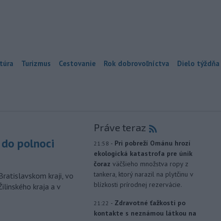
túra
Turizmus
Cestovanie
Rok dobrovoľníctva
Dielo týždňa
Práve teraz
do polnoci
-
Pri pobreží Ománu hrozí
21:58
ekologická katastrofa pre únik
čoraz
väčšieho množstva ropy z
tankera, ktorý narazil na plytčinu v
Bratislavskom kraji, vo
blízkosti prírodnej rezervácie.
ilinského kraja a v
-
Zdravotné ťažkosti po
21:22
kontakte s neznámou látkou na