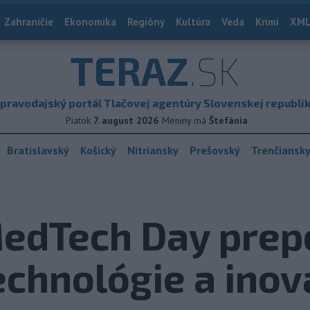
Zahraničie
Ekonomika
Regióny
Kultúra
Veda
Krimi
XML
TERAZ
.SK
pravodajský portál Tlačovej agentúry Slovenskej republi
Piatok
7. august 2026
Meniny má
Štefánia
Bratislavský
Košický
Nitriansky
Prešovský
Trenčiansk
edTech Day prepo
echnológie a inov