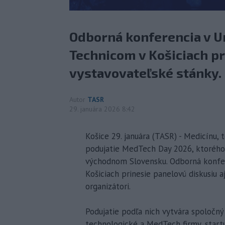
Odborná konferencia v 
Technicom v Košiciach pr
vystavovateľské stánky.
Autor
TASR
29. januára 2026 8:42
Košice 29. januára (TASR) - Medicínu,
podujatie MedTech Day 2026, ktorého 
východnom Slovensku. Odborná konfe
Košiciach prinesie panelovú diskusiu 
organizátori.
Podujatie podľa nich vytvára spoločný
technologické a MedTech firmy, startu