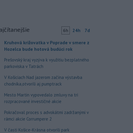
ajčítanejšie
6h
24h
7d
Kruhová križovatka v Poprade v smere z
Hozelca bude hotová budúci rok
Prešovský kraj vyzýva k využitiu bezplatného
parkoviska v Tatrách
V Košiciach Nad jazerom začína výstavba
chodníka,otvorili aj pumptrack
Mesto Martin vypovedalo zmluvy na tri
rozpracované investičné akcie
Pokračoval proces s advokátmi zadržanými v
rámci akcie Corrumpere 2
V časti Košice-Krásna otvorili park