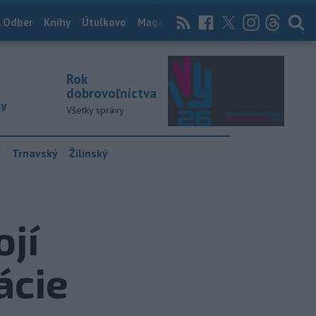
 Odber
Knihy
Útulkovo
Magazín
News Now
Archív
TASR
Rok
dobrovoľníctva
ky
Všetky správy
y
Trnavský
Žilinský
jí
ácie