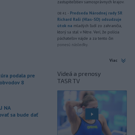
zastupiteľstiev samosprávnych krajov.
-
Predseda Národnej rady SR
08:41
Richard Raši (Hlas-SD) odsudzuje
útok na
mladých ľudí zo zahraničia,
ktorý sa stal v Nitre. Verí, že polícia
páchateľov nájde a za tento čin
ponesú následky.
-
Teploty na Slovensku v
08:08
Viac
piatok klesnú. Výstrahy prvého
stupňa platia
len pre južné okresy.
Videá a prenosy
Informuje o tom Slovenský
úra podala pre
TASR TV
hydrometeorologický ústav (SHMÚ) na
 obvodov 8
svojom webe. V Košickom kraji varuje
pred silným vetrom.
-
Japonsko nariadilo evakuáciu
07:10
J NA
približne 260.000 obyvateľov
vať sa bude dať
juhozápadných častí krajiny v dôsledku
tajfúnu Dolphin, ktorý sa k tomuto
regiónu pomaly približuje. Úrady