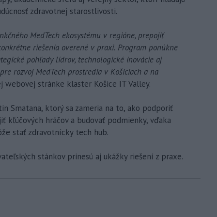
dúcnosť zdravotnej starostlivosti.
funkčného MedTech ekosystému v regióne, prepojiť
 konkrétne riešenia overené v praxi. Program ponúkne
ategické pohľady lídrov, technologické inovácie aj
 pre rozvoj MedTech prostredia v Košiciach a na
ej webovej stránke klaster Košice IT Valley.
n Smatana, ktorý sa zameria na to, ako podporiť
ojiť kľúčových hráčov a budovať podmienky, vďaka
že stať zdravotnícky tech hub.
ateľských stánkov prinesú aj ukážky riešení z praxe.