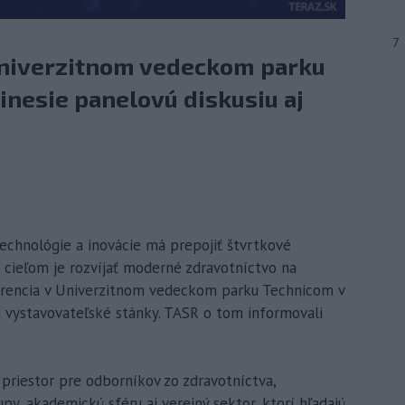
7
Univerzitnom vedeckom parku
inesie panelovú diskusiu aj
 technológie a inovácie má prepojiť štvrtkové
cieľom je rozvíjať moderné zdravotníctvo na
rencia v Univerzitnom vedeckom parku Technicom v
aj vystavovateľské stánky. TASR o tom informovali
 priestor pre odborníkov zo zdravotníctva,
py, akademickú sféru aj verejný sektor, ktorí hľadajú