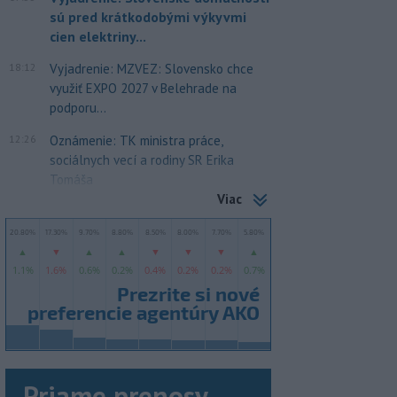
sú pred krátkodobými výkyvmi
cien elektriny...
18:12
Vyjadrenie: MZVEZ: Slovensko chce
využiť EXPO 2027 v Belehrade na
podporu...
12:26
Oznámenie: TK ministra práce,
sociálnych vecí a rodiny SR Erika
Tomáša
Viac
Priame prenosy