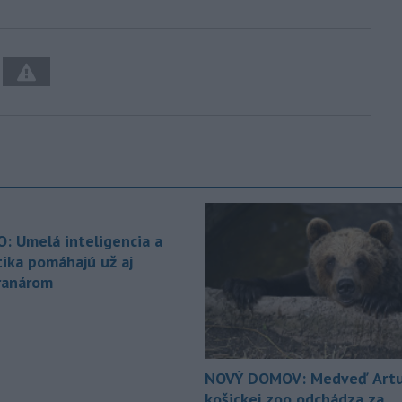
O: Umelá inteligencia a
tika pomáhajú už aj
ranárom
NOVÝ DOMOV: Medveď Artu
košickej zoo odchádza za