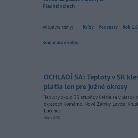
Plachtinciach
Aktuálne témy:
Kvízy
Podcasty
Rok Ľ.Š
Komunálne voľby
OCHLADÍ SA: Teploty v SR kle
platia len pre južné okresy
Teploty okolo 33 stupňov Celzia sa v piatok 
okresoch Komárno, Nové Zámky, Levice, Krupin
Lučenec.
dnes 8:08