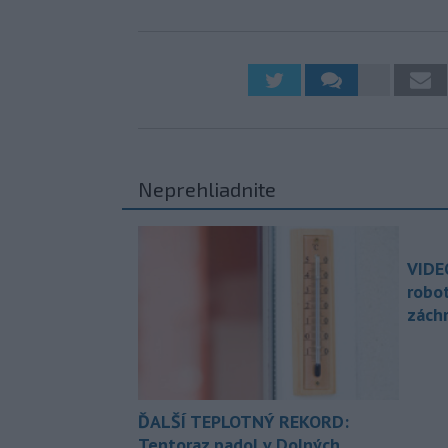
Neprehliadnite
VIDE
robo
zách
ĎALŠÍ TEPLOTNÝ REKORD:
Tentoraz padol v Dolných