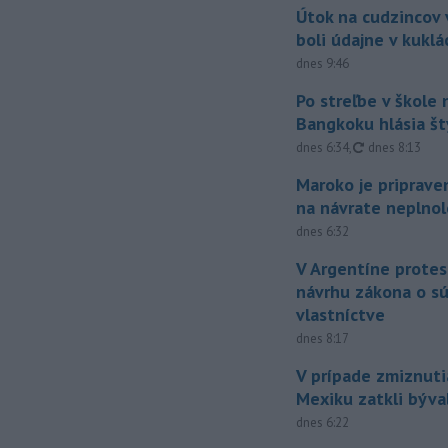
Útok na cudzincov v
boli údajne v kuklá
dnes 9:46
Po streľbe v škole
Bangkoku hlásia š
aktualizované
dnes 6:34
,
dnes 8:13
Maroko je priprave
na návrate neplno
dnes 6:32
V Argentíne protes
návrhu zákona o 
vlastníctve
dnes 8:17
V prípade zmiznuti
Mexiku zatkli býv
dnes 6:22