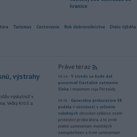
hranice
túra
Turizmus
Cestovanie
Rok dobrovoľníctva
Dielo týždňa
Práve teraz
snú, výstrahy
-
V stredu sa bude dať
09:24
pozorovať čiastočné zatmenie
Slnka i
maximum roja Perzeidy
môžu vyskytnúť v
-
Generálna prokuratúra SR
09:01
a, Veľký Krtíš a
podala v súvislosti s určením
volebných
obvodov celkovo osem
protestov prokurátora, a to proti
piatim uzneseniam mestských
zastupiteľstiev a trom uzneseniam