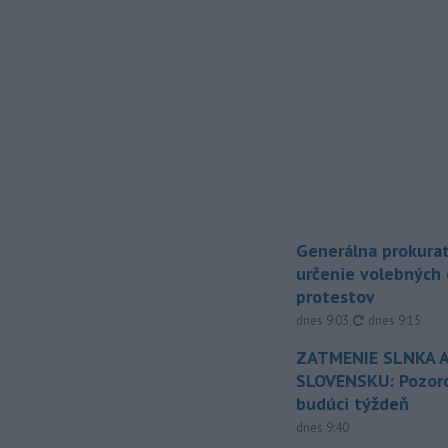
Generálna prokurat
určenie volebných
protestov
aktualizované
dnes 9:03
,
dnes 9:15
ZATMENIE SLNKA A
SLOVENSKU: Pozoro
budúci týždeň
dnes 9:40