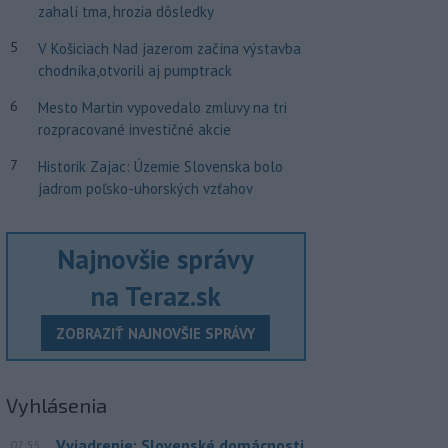
zahalí tma, hrozia dôsledky
5
V Košiciach Nad jazerom začína výstavba
chodníka,otvorili aj pumptrack
6
Mesto Martin vypovedalo zmluvy na tri
rozpracované investičné akcie
7
Historik Zajac: Územie Slovenska bolo
jadrom poľsko-uhorských vzťahov
Najnovšie správy
na Teraz.sk
ZOBRAZIŤ NAJNOVŠIE SPRÁVY
Vyhlásenia
Vyjadrenie: Slovenské domácnosti
07:55