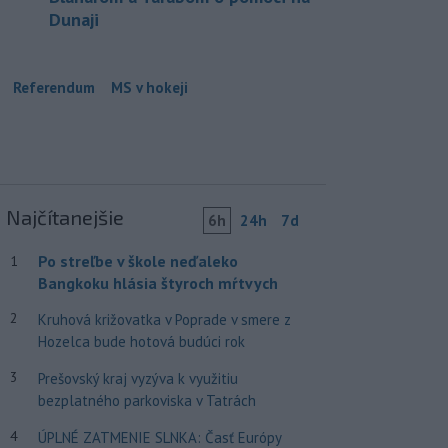
Dunaji
Referendum
MS v hokeji
Najčítanejšie
6h
24h
7d
Po streľbe v škole neďaleko
1
Bangkoku hlásia štyroch mŕtvych
2
Kruhová križovatka v Poprade v smere z
Hozelca bude hotová budúci rok
3
Prešovský kraj vyzýva k využitiu
bezplatného parkoviska v Tatrách
4
ÚPLNÉ ZATMENIE SLNKA: Časť Európy