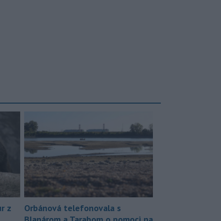
r z
Orbánová telefonovala s
Blanárom a Tarabom o pomoci na