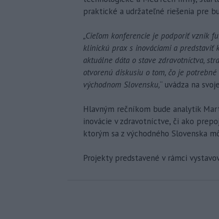
praktické a udržateľné riešenia pre bu
„Cieľom konferencie je podporiť vznik 
klinickú prax s inováciami a predstaviť
aktuálne dáta o stave zdravotníctva, str
otvorenú diskusiu o tom, čo je potrebné
východnom Slovensku,
“ uvádza na svoj
Hlavným rečníkom bude analytik Marti
inovácie v zdravotníctve, či ako prep
ktorým sa z východného Slovenska mô
Projekty predstavené v rámci vystavov