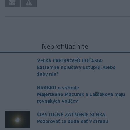
Neprehliadnite
VEĽKÁ PREDPOVEĎ POČASIA:
Extrémne horúčavy ustúpili. Alebo
žeby nie?
HRABKO o výhode
Majerského:Mazurek a Laššáková majú
rovnakých voličov
ČIASTOČNÉ ZATMENIE SLNKA:
Pozorovať sa bude dať v stredu