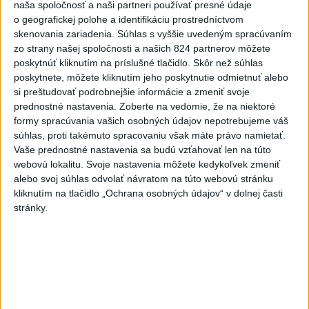
naša spoločnosť a naši partneri používať presné údaje
Slovensko čakajú astronomické
o geografickej polohe a identifikáciu prostredníctvom
úkazy, zatmenie Slnka striedajú
skenovania zariadenia. Súhlas s vyššie uvedeným spracúvaním
Perzeidy
zo strany našej spoločnosti a našich 824 partnerov môžete
dnes 7:36
poskytnúť kliknutím na príslušné tlačidlo. Skôr než súhlas
poskytnete, môžete kliknutím jeho poskytnutie odmietnuť alebo
Agrorezort: Výmera lesných
si preštudovať podrobnejšie informácie a zmeniť svoje
pozemkov a porastov sa
prednostné nastavenia.
Zoberte na vedomie, že na niektoré
dlhodobo zvyšuje
formy spracúvania vašich osobných údajov nepotrebujeme váš
dnes 10:24
súhlas, proti takémuto spracovaniu však máte právo namietať.
Vaše prednostné nastavenia sa budú vzťahovať len na túto
Potocká najväčším slovenským
webovú lokalitu. Svoje nastavenia môžete kedykoľvek zmeniť
želiezkom, Trníková sníva o
alebo svoj súhlas odvolať návratom na túto webovú stránku
finále
kliknutím na tlačidlo „Ochrana osobných údajov“ v dolnej časti
dnes 9:11
stránky.
Slováci prehrali duel o bronz,
Štolc: Hodnotí sa to ťažko
dnes 10:18
Práve teraz