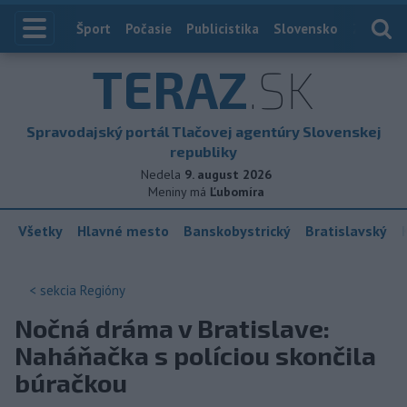
Index
Šport
Počasie
Publicistika
Slovensko
Zahranič
TERAZ
.SK
Spravodajský portál Tlačovej agentúry Slovenskej
republiky
Nedela
9. august 2026
Meniny má
Ľubomíra
Všetky
Hlavné mesto
Banskobystrický
Bratislavský
< sekcia
Regióny
Nočná dráma v Bratislave:
Naháňačka s políciou skončila
búračkou