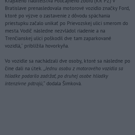
Krajského riaditeľstva Policajného zboru (KR PZ) v
Bratislave prenasledovala motorové vozidlo značky Ford,
ktoré po výzve o zastavenie z dôvodu spáchania
priestupku začalo unikať po Prievozskej ulici smerom do
mesta. Vodič následne nezvládol riadenie a na
Trenčianskej ulici poškodil dve tam zaparkované
vozidlá,“ priblížila hovorkyňa.
Vo vozidle sa nachádzali dve osoby, ktoré sa následne po
čine dali na útek.
„Jednu osobu z motorového vozidla sa
hliadke podarilo zadržať, po druhej osobe hliadky
intenzívne pátrajú,“
dodala Šimková.