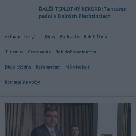
ĎALŠÍ TEPLOTNÝ REKORD: Tentoraz
padol v Dolných Plachtinciach
Aktuálne témy:
Kvízy
Podcasty
Rok Ľ.Štúra
Turizmus
Cestovanie
Rok dobrovoľníctva
Dielo týždňa
Referendum
MS v hokeji
Komunálne voľby