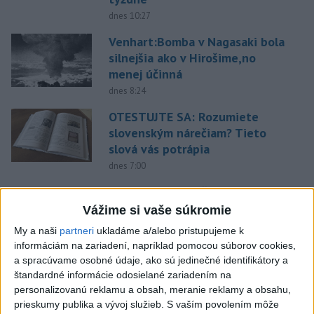
dnes 10:27
Venhart:Bomba v Nagasaki bola
silnejšia ako v Hirošime,no
menej účinná
dnes 8:24
OTESTUJTE SA: Rozumiete
slovenským nárečiam? Tieto
slová vás potrápia
dnes 7:00
V prípade únosu študentky
Sone majú odznieť záverečné
Vážime si vaše súkromie
reči
My a naši
partneri
ukladáme a/alebo pristupujeme k
dnes 9:36
informáciám na zariadení, napríklad pomocou súborov cookies,
a spracúvame osobné údaje, ako sú jedinečné identifikátory a
Zelenskyj: Severná Kórea pošle
štandardné informácie odosielané zariadením na
do Ruska až 50.000 vojakov
personalizovanú reklamu a obsah, meranie reklamy a obsahu,
dnes 8:46
prieskumy publika a vývoj služieb.
S vaším povolením môže