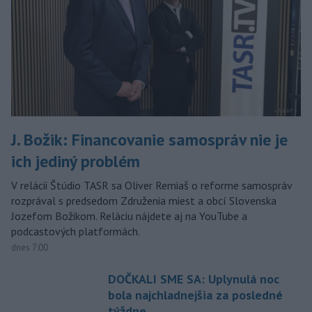
J. Božik: Financovanie samospráv nie je
ich jediný problém
V relácii Štúdio TASR sa Oliver Remiaš o reforme samospráv
rozprával s predsedom Združenia miest a obcí Slovenska
Jozefom Božikom. Reláciu nájdete aj na YouTube a
podcastových platformách.
dnes 7:00
DOČKALI SME SA: Uplynulá noc
bola najchladnejšia za posledné
týždne