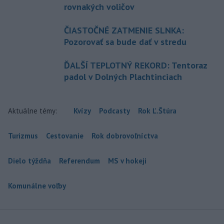
rovnakých voličov
ČIASTOČNÉ ZATMENIE SLNKA:
Pozorovať sa bude dať v stredu
ĎALŠÍ TEPLOTNÝ REKORD: Tentoraz
padol v Dolných Plachtinciach
Aktuálne témy:
Kvízy
Podcasty
Rok Ľ.Štúra
Turizmus
Cestovanie
Rok dobrovoľníctva
Dielo týždňa
Referendum
MS v hokeji
Komunálne voľby