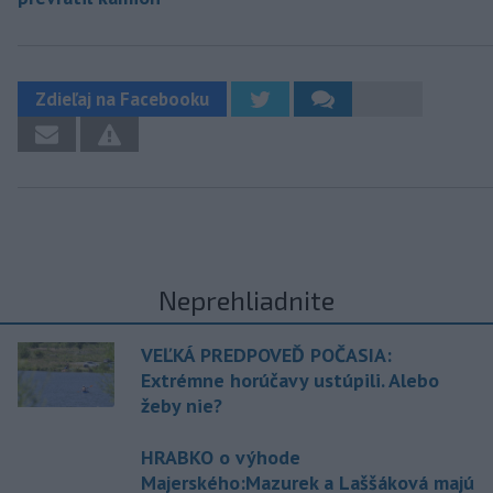
Zdieľaj na Facebooku
Neprehliadnite
VEĽKÁ PREDPOVEĎ POČASIA:
Extrémne horúčavy ustúpili. Alebo
žeby nie?
HRABKO o výhode
Majerského:Mazurek a Laššáková majú