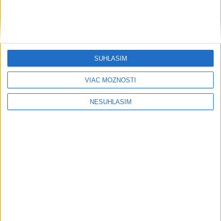
Šport
SÚHLASÍM
VIAC MOŽNOSTÍ
....
NESÚHLASÍM
....