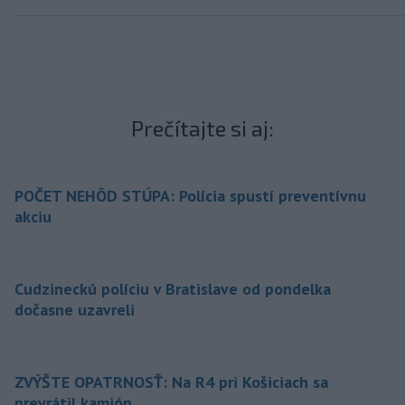
Prečítajte si aj:
POČET NEHÔD STÚPA: Polícia spustí preventívnu
akciu
Cudzineckú políciu v Bratislave od pondelka
dočasne uzavreli
ZVÝŠTE OPATRNOSŤ: Na R4 pri Košiciach sa
prevrátil kamión