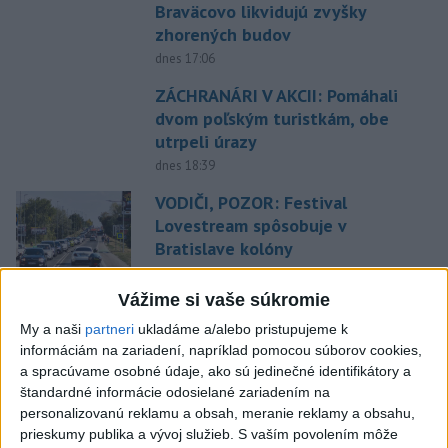
Braväcovo likvidujú zvyšky
zhorených budov
dnes 17:06
ZÁCHRANÁRI V AKCII: Pomáhali
dvom poľským turistkám, obe
utrpeli úrazy
dnes 18:39
VODIČI, POZOR: Festival
Lovestream spôsobuje v
Bratislave kolóny
dnes 17:01
Vážime si vaše súkromie
NEŠŤASTNÝ PÁD:Záchranári
My a naši
partneri
ukladáme a/alebo pristupujeme k
pomáhali 25-ročnej žene,
informáciám na zariadení, napríklad pomocou súborov cookies,
skončila v nemocnici
a spracúvame osobné údaje, ako sú jedinečné identifikátory a
dnes 19:10
štandardné informácie odosielané zariadením na
personalizovanú reklamu a obsah, meranie reklamy a obsahu,
MLADÍK VYPADOL Z FERRATY:
prieskumy publika a vývoj služieb.
S vaším povolením môže
Na Skalke pri Kremnici