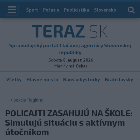
Index
Šport
Počasie
Publicistika
Slovensko
Zahranič
TERAZ
.SK
Spravodajský portál Tlačovej agentúry Slovenskej
republiky
Sobota
8. august 2026
Meniny má
Oskar
Všetky
Hlavné mesto
Banskobystrický
Bratislavský
< sekcia
Regióny
POLICAJTI ZASAHUJÚ NA ŠKOLE:
Simulujú situáciu s aktívnym
útočníkom