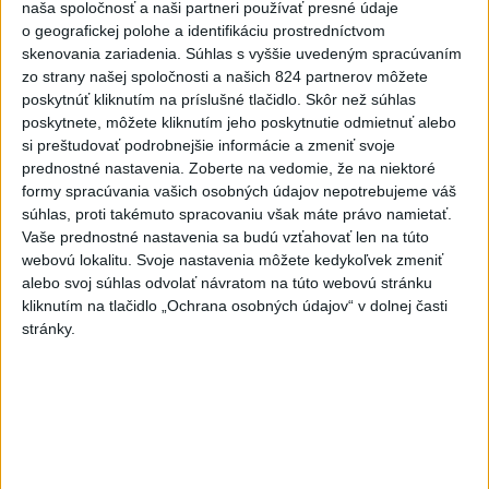
naša spoločnosť a naši partneri používať presné údaje
zasahovali záchranári
o geografickej polohe a identifikáciu prostredníctvom
dnes 17:19
skenovania zariadenia. Súhlas s vyššie uvedeným spracúvaním
zo strany našej spoločnosti a našich 824 partnerov môžete
Omán: Rokovania o
poskytnúť kliknutím na príslušné tlačidlo. Skôr než súhlas
Hormuzskom prielive sú
poskytnete, môžete kliknutím jeho poskytnutie odmietnuť alebo
pozitívne a konštruktívne
si preštudovať podrobnejšie informácie a zmeniť svoje
dnes 19:24
prednostné nastavenia.
Zoberte na vedomie, že na niektoré
formy spracúvania vašich osobných údajov nepotrebujeme váš
STOVKY NASADENÝCH
súhlas, proti takémuto spracovaniu však máte právo namietať.
HASIČOV: Zasahujú pri lesnom
Vaše prednostné nastavenia sa budú vzťahovať len na túto
požiari v Andalúzii
webovú lokalitu. Svoje nastavenia môžete kedykoľvek zmeniť
dnes 17:13
alebo svoj súhlas odvolať návratom na túto webovú stránku
kliknutím na tlačidlo „Ochrana osobných údajov“ v dolnej časti
Práve teraz
stránky.
-
V Západných Tatrách na turistickom chodníku nad
20:02
Ťatliakovou
chatou smerom k Roháčskym plesám zomrel v sobotu
76-ročný slovenský turista.
Viac
Videá a prenosy TASR TV