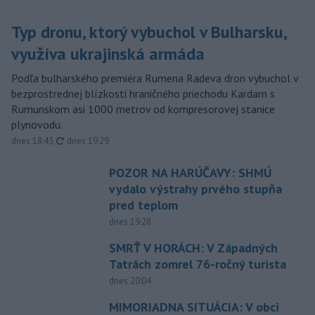
Typ dronu, ktorý vybuchol v Bulharsku,
využíva ukrajinská armáda
Podľa bulharského premiéra Rumena Radeva dron vybuchol v
bezprostrednej blízkosti hraničného priechodu Kardam s
Rumunskom asi 1000 metrov od kompresorovej stanice
plynovodu.
aktualizované
dnes 18:43
,
dnes 19:29
POZOR NA HARÚČAVY: SHMÚ
vydalo výstrahy prvého stupňa
pred teplom
dnes 19:28
SMRŤ V HORÁCH: V Západných
Tatrách zomrel 76-ročný turista
dnes 20:04
MIMORIADNA SITUÁCIA: V obci