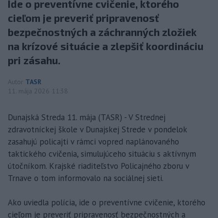
Ide o preventívne cvičenie, ktorého
cieľom je preveriť pripravenosť
bezpečnostných a záchranných zložiek
na krízové situácie a zlepšiť koordináciu
pri zásahu.
Autor
TASR
11. mája 2026 11:38
Dunajská Streda 11. mája (TASR) - V Strednej
zdravotníckej škole v Dunajskej Strede v pondelok
zasahujú policajti v rámci vopred naplánovaného
taktického cvičenia, simulujúceho situáciu s aktívnym
útočníkom. Krajské riaditeľstvo Policajného zboru v
Trnave o tom informovalo na sociálnej sieti.
Ako uviedla polícia, ide o preventívne cvičenie, ktorého
cieľom je preveriť pripravenosť bezpečnostných a