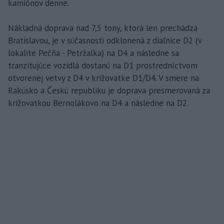
kamiónov denne.
Nákladná doprava nad 7,5 tony, ktorá len prechádza
Bratislavou, je v súčasnosti odklonená z diaľnice D2 (v
lokalite Pečňa - Petržalka) na D4 a následne sa
tranzitujúce vozidlá dostanú na D1 prostredníctvom
otvorenej vetvy z D4 v križovatke D1/D4. V smere na
Rakúsko a Českú republiku je doprava presmerovaná za
križovatkou Bernolákovo na D4 a následne na D2.