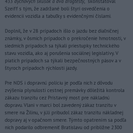
433 dychových skúšok a dva drogtesty
,“ skonštatoval
Szeiff s tým, že zadržané boli štyri osvedčenia o
evidencii vozidla a tabuľky s evidenčnými číslami.
Doplnil, že v 28 prípadoch išlo o jazdu bez diaľničnej
známky, v ôsmich prípadoch o prekročenie hmotnosti, v
siedmich prípadoch sa týkali priestupky technického
stavu vozidla, ako aj porušenia sociálnej legislatívy. V
piatich prípadoch sa týkali bezpečnostných pásov a v
štyroch prípadoch rýchlosti jazdy.
Pre NDS i dopravnú políciu je podľa nich z dôvodu
zvýšenia plynulosti cestnej premávky dôležitá kontrola
zákazu tranzitu cez Prístavný most pre nákladnú
dopravu. Vlani v marci bol zavedený zákaz tranzitu v
smere na Žilinu, v júli pribudol zákaz tranzitu nákladnej
dopravy aj v opačnom smere. Týmto opatrením sa podľa
nich podarilo odbremeniť Bratislavu od približne 2300