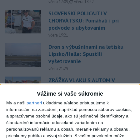
aktualizované
včera 17:09
,
včera 18:42
SLOVENSKÍ POLICAJTI V
CHORVÁTSKU: Pomáhali i pri
podvode s ubytovaním
včera 19:21
Dron s výbušninami na letisku
Lipsko/Halle: Spustili
vyšetrovanie
včera 21:29
ZRÁŽKA VLAKU S AUTOM V
LOZORNE: Rušňovodič jej už
Vážime si vaše súkromie
nedokázal zabrániť
včera 20:05
My a naši
partneri
ukladáme a/alebo pristupujeme k
informáciám na zariadení, napríklad pomocou súborov cookies,
Pri sobotňajšom výbuchu v
a spracúvame osobné údaje, ako sú jedinečné identifikátory a
Moskve údajne zahynul aj zať
štandardné informácie odosielané zariadením na
generála Čajka
personalizovanú reklamu a obsah, meranie reklamy a obsahu,
včera 18:55
prieskumy publika a vývoj služieb.
S vaším povolením môže