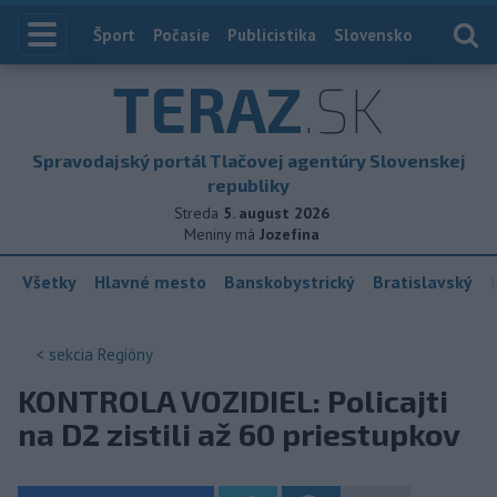
Index
Šport
Počasie
Publicistika
Slovensko
Zahranič
TERAZ
.SK
Spravodajský portál Tlačovej agentúry Slovenskej
republiky
Streda
5. august 2026
Meniny má
Jozefína
Všetky
Hlavné mesto
Banskobystrický
Bratislavský
< sekcia
Regióny
KONTROLA VOZIDIEL: Policajti
na D2 zistili až 60 priestupkov