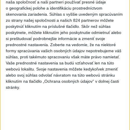
naša spoločnosť a naši partneri používať presné údaje
V Kolumbii zachránili mláďa
o geografickej polohe a identifikáciu prostredníctvom
zatúlaného hrocha z
skenovania zariadenia. Súhlas s vyššie uvedeným spracúvaním
Escobarovho stáda
zo strany našej spoločnosti a našich 824 partnerov môžete
poskytnúť kliknutím na príslušné tlačidlo. Skôr než súhlas
včera 19:32
poskytnete, môžete kliknutím jeho poskytnutie odmietnuť alebo
Wesemann ovládol skoky z 3 m
si preštudovať podrobnejšie informácie a zmeniť svoje
dosky a má druhé zlato
prednostné nastavenia.
Zoberte na vedomie, že na niektoré
formy spracúvania vašich osobných údajov nepotrebujeme váš
včera 21:37
súhlas, proti takémuto spracovaniu však máte právo namietať.
Vaše prednostné nastavenia sa budú vzťahovať len na túto
Gutová-Behramiová definitívne
webovú lokalitu. Svoje nastavenia môžete kedykoľvek zmeniť
ukončila kariéru
alebo svoj súhlas odvolať návratom na túto webovú stránku
včera 19:17
kliknutím na tlačidlo „Ochrana osobných údajov“ v dolnej časti
stránky.
Európske ligy vyzvali na
reformu riadenia FIFA
včera 18:49
Práve teraz
-
Štátny tajomník ministerstva životného prostredia Filip
22:44