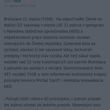
Autor
TASR
11. marca 2026 11:06
Bratislava 11. marca (TASR) - Na odpočívadle Závod na
diaľnici D2 vykonala v utorok (10. 3.) polícia v spolupráci
s Národnou diaľničnou spoločnosťou (NDS) a
inšpektorátom práce osobitnú kontrolu vozidiel
smerujúcich do Českej republiky. Zameraná bola na
rýchlosť, alkohol či iné návykové látky, technické
predpisy i technický stav vozidla. Ale tiež zákaz vjazdu
vozidiel nad 7,5 tony tranzitujúcich cez územie Bratislava
a pátranie po osobách a veciach. Skontrolovaných bolo
433 vozidiel. TASR o tom informovali bratislavský krajský
policajný hovorca Michal Szeiff i mediálna komunikácia
NDS.
„
Policajti zistili celkovo 60 priestupkov, v jednom prípade
bol zistený alkohol do jedného promile. Vykonaných bolo