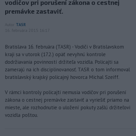
vodičov pri porušení zákona o cestnej
premávke zastaviť.
Autor
TASR
16. februára 2015 16:17
Bratislava 16. februára (TASR) - Vodiči v Bratislavskom
kraji sa v utorok (17.2.) opäť nevyhnú kontrole
dodržiavania povinností držiteľa vozidla. Policajti sa
zamerajú na ich disciplinovanosť. TASR o tom informoval
bratislavský krajský policajný hovorca Michal Szeiff.
V rámci kontroly policajti nemusia vodičov pri porušení
zákona o cestnej premávke zastaviť a vyriešiť priamo na
mieste, ale rozhodnutie o uložení pokuty zašlú držiteľovi
vozidla poštou.