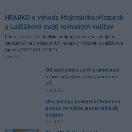
HRABKO o výhode Majerského:Mazurek
a Laššáková majú rovnakých voličov
Podľa Hrabka sú z hľadiska podpory voličov najsilnejšími
kandidátmi na predsedu VÚC Majerský, Mazurek a Laššáková
(správa, PODCAST, VIDEO)
dnes 6:00
Od septembra sa AI gramotnosť
stane súčasťou vzdelávania na
ZŠ
dnes 10:53
USA plánujú poskytnúť Kolumbii
pomoc vo výške jednej miliardy
dolárov
dnes 10:02