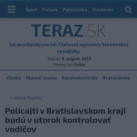
Index
Šport
Počasie
Publicistika
Slovensko
Zahranič
TERAZ
.SK
Spravodajský portál Tlačovej agentúry Slovenskej
republiky
Sobota
8. august 2026
Meniny má
Oskar
Všetky
Hlavné mesto
Banskobystrický
Bratislavský
< sekcia
Regióny
Policajti v Bratislavskom kraji
budú v utorok kontrolovať
vodičov