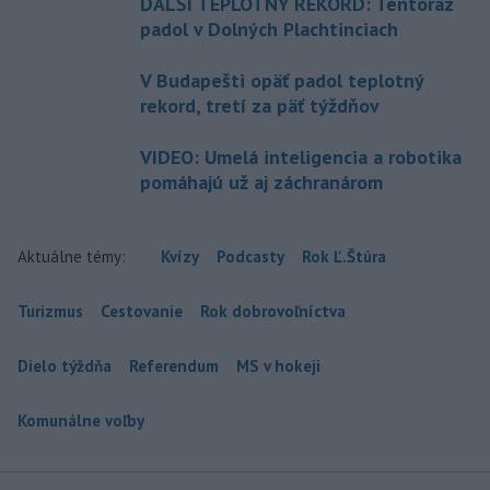
ĎALŠÍ TEPLOTNÝ REKORD: Tentoraz
padol v Dolných Plachtinciach
V Budapešti opäť padol teplotný
rekord, tretí za päť týždňov
VIDEO: Umelá inteligencia a robotika
pomáhajú už aj záchranárom
Aktuálne témy:
Kvízy
Podcasty
Rok Ľ.Štúra
Turizmus
Cestovanie
Rok dobrovoľníctva
Dielo týždňa
Referendum
MS v hokeji
Komunálne voľby