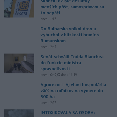
Skončili ďalšie desiatky
menších pôšt, samosprávam sa
to nepáči
dnes 11:17
Do Bulharska vnikol dron a
vybuchol v blízkosti hraníc s
Rumunskom
dnes 12:45
Senát schválil Todda Blanchea
do funkcie ministra
spravodlivosti
aktualizované
dnes 10:49
,
dnes 11:49
Agrorezort: Aj vlani hospodárila
väčšina roľníkov na výmere do
500 ha
dnes 12:27
INTOXIKOVALA SA OSOBA: