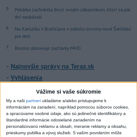
5
Pekárka zachránila život svojim zákazníkom, ktorí sa pár
dní neukázali
6
Na Kamzíku v Bratislave v sobotu otvoria nové Šantisko
pre deti
7
Brezno obnovuje zastávky MHD
Najnovšie správy na Teraz.sk
Vyhlásenia
Priame prenosy z Národnej rady SR
Vážime si vaše súkromie
My a naši
partneri
ukladáme a/alebo pristupujeme k
informáciám na zariadení, napríklad pomocou súborov cookies,
a spracúvame osobné údaje, ako sú jedinečné identifikátory a
Politika na sociálnych sieťach
štandardné informácie odosielané zariadením na
personalizovanú reklamu a obsah, meranie reklamy a obsahu,
prieskumy publika a vývoj služieb.
S vaším povolením môže
Zobraziť viac
Info