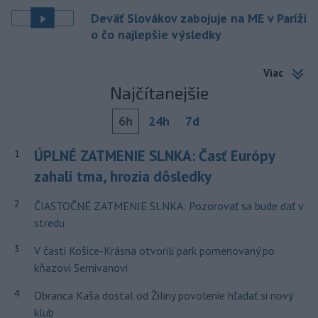
Deväť Slovákov zabojuje na ME v Paríži
o čo najlepšie výsledky
Viac
Najčítanejšie
6h
24h
7d
ÚPLNÉ ZATMENIE SLNKA: Časť Európy
1
zahalí tma, hrozia dôsledky
2
ČIASTOČNÉ ZATMENIE SLNKA: Pozorovať sa bude dať v
stredu
3
V časti Košice-Krásna otvorili park pomenovaný po
kňazovi Semivanovi
4
Obranca Kaša dostal od Žiliny povolenie hľadať si nový
klub