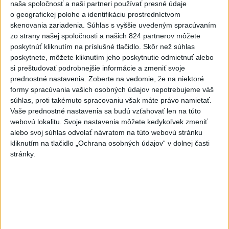
naša spoločnosť a naši partneri používať presné údaje
o geografickej polohe a identifikáciu prostredníctvom
skenovania zariadenia. Súhlas s vyššie uvedeným spracúvaním
Najnovšie videá
Najsledovanejšie videá
zo strany našej spoločnosti a našich 824 partnerov môžete
poskytnúť kliknutím na príslušné tlačidlo. Skôr než súhlas
ANI HORÚCE LETNÉ DNI NÁS
poskytnete, môžete kliknutím jeho poskytnutie odmietnuť alebo
NEZASTAVIA 🌿☀️
si preštudovať podrobnejšie informácie a zmeniť svoje
dnes 06:00
|
Úrad vlády SR
|
339
zobrazení
prednostné nastavenia.
Zoberte na vedomie, že na niektoré
formy spracúvania vašich osobných údajov nepotrebujeme váš
Kontrolný deň na Spišskom hrade
súhlas, proti takémuto spracovaniu však máte právo namietať.
potvrdil výrazný pokrok...
Vaše prednostné nastavenia sa budú vzťahovať len na túto
včera 18:09
|
Ministerstvo kultúry SR
|
44
webovú lokalitu. Svoje nastavenia môžete kedykoľvek zmeniť
zobrazení
alebo svoj súhlas odvolať návratom na túto webovú stránku
kliknutím na tlačidlo „Ochrana osobných údajov“ v dolnej časti
⁉️FICO, KDE STE⁉️ČO TIE VAŠE DRÍSTY
stránky.
O BENZÍNE⁉️VŠETKÝCH...
včera 17:02
|
Jakab Július
|
15324
zobrazení
Najnovšie statusy štátnych inštitúcií
🚒 👀AJ MY DNES DOHLIADAME NA BEZPEČNÝ
PRIEBEH FESTIVAL...