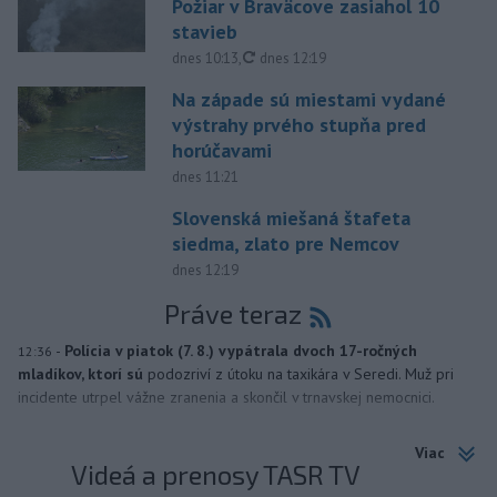
Požiar v Braväcove zasiahol 10
stavieb
aktualizované
dnes 10:13
,
dnes 12:19
Na západe sú miestami vydané
výstrahy prvého stupňa pred
horúčavami
dnes 11:21
Slovenská miešaná štafeta
siedma, zlato pre Nemcov
dnes 12:19
Práve teraz
-
Polícia v piatok (7. 8.) vypátrala dvoch 17-ročných
12:36
mladíkov, ktorí sú
podozriví z útoku na taxikára v Seredi. Muž pri
incidente utrpel vážne zranenia a skončil v trnavskej nemocnici.
Viac
Videá a prenosy TASR TV