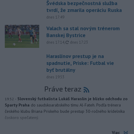
Švédska bezpečnostná služba
tvrdí, že zmarila operáciu Ruska
dnes 17:49
Valach sa stal novým trénerom
Banskej Bystrice
aktualizované
dnes 17:14
,
dnes 17:23
Haraslínov prestup je na
spadnutie, Priske: Futbal vie
byť brutálny
dnes 19:53
Práve teraz
-
Slovenský futbalista Lukáš Haraslín je blízko odchodu zo
19:52
Sparty Praha
do saudskoarabského tímu Al-Fateh. Podľa trénera
českého klubu Briana Priskeho bude prestup 30-ročného krídelníka
čoskoro spečatený.
Viac