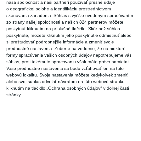
Olympijský medailista v lyžovaní mal vážnu nehodu na
naša spoločnosť a naši partneri používať presné údaje
bicykli
o geografickej polohe a identifikáciu prostredníctvom
skenovania zariadenia. Súhlas s vyššie uvedeným spracúvaním
5
Česká vláda uvažuje nad zvýšením valorizácie dôchodkov
zo strany našej spoločnosti a našich 824 partnerov môžete
na dvojnásobok
poskytnúť kliknutím na príslušné tlačidlo. Skôr než súhlas
poskytnete, môžete kliknutím jeho poskytnutie odmietnuť alebo
6
TRAGICKÁ NEHODA: Tunel Branisko uzavreli, dopravu
si preštudovať podrobnejšie informácie a zmeniť svoje
odkláňajú
prednostné nastavenia.
Zoberte na vedomie, že na niektoré
formy spracúvania vašich osobných údajov nepotrebujeme váš
7
NEHODA pri Kraľovanoch: Cesta už je prejazdná
súhlas, proti takémuto spracovaniu však máte právo namietať.
Vaše prednostné nastavenia sa budú vzťahovať len na túto
webovú lokalitu. Svoje nastavenia môžete kedykoľvek zmeniť
Najnovšie správy na Teraz.sk
alebo svoj súhlas odvolať návratom na túto webovú stránku
kliknutím na tlačidlo „Ochrana osobných údajov“ v dolnej časti
Vyhlásenia
stránky.
Priame prenosy z Národnej rady SR
Politika na sociálnych sieťach