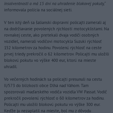
insolventnosti a má 15 dní na uhradenie blokovej pokuty,“
informovala polícia na sociálnej sieti.
V ten istý deň sa šalianski dopravní policajti zamerali aj
na dodržiavanie povolených rýchlostí motocyklistami. Na
rovnakej ceste, ako pretekali dvaja vodiči osobných
vozidiel, namerali vodičovi motocykla Suzuki rýchlosť
152 kilometrov za hodinu. Povolenú rýchlosť na ceste
prvej triedy prekročil o 62 kilometrov. Policajti mu uložili
blokovú pokutu vo výške 400 eur, ktorú na mieste
uhradil.
Vo večerných hodinách sa policajti presunuli na cestu
II/573 do blízkosti obce Dlhá nad Váhom. Tam
spozorovali maďarského vodiča vozidla VW Passat. Vodič
prekročil povolenú rýchlosť o 60 kilometrov za hodinu.
Policajti mu uložili blokovú pokutu vo výške 300 eur.
Keďže ju nezaplatil na mieste, bol mu z dôvodu