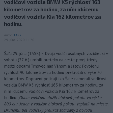
vodičovi vozidla BMW X5 rýchlosť 163
kilometrov za hodinu, za ním idúcemu
vodičovi vozidla Kia 162 kilometrov za
hodinu.
Autor
TASR
29. júna 2020 11:20
Šaľa 29. júna (TASR) – Dvaja vodiči osobných vozidiel si v
sobotu (27. 6.) urobili preteky na ceste prvej triedy
medzi obcami Trnovec nad Váhom a Jatov. Povolenú
rýchlosť 90 kilometrov za hodinu prekročili o vyše 70
kilometrov. Dopravní policajti zo Šale namerali vodičovi
vozidla BMW X5 rýchlosť 163 kilometrov za hodinu, za
ním idúcemu vodičovi vozidla Kia 162 kilometrov za
hodinu. „
Obom vodičom uložili blokovú pokutu vo výške
800 eur. Jeden z vodičov blokovú pokutu zaplatil na mieste.
Druhému bol vodičský preukaz zadržaný z dôvodu