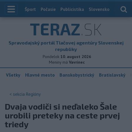
Index
Šport
Počasie
Publicistika
Slovensko
Zahranič
TERAZ
.SK
Spravodajský portál Tlačovej agentúry Slovenskej
republiky
Pondelok
10. august 2026
Meniny má
Vavrinec
Všetky
Hlavné mesto
Banskobystrický
Bratislavský
< sekcia
Regióny
Dvaja vodiči si neďaleko Šale
urobili preteky na ceste prvej
triedy