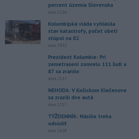
percent územia Slovenska
dnes 15:36
Kolumbijská vláda vyhlásila
stav katastrofy, počet obetí
stúpol na 82
dnes 19:52
Prezident Kolumbie: Pri
zemetrasení zomrelo 111 ľudí a
87 sa zranilo
dnes 21:17
NEHODA: V Košickom Klečenove
sa zrazili dve autá
dnes 17:17
TÝŽDENNÍK: Násilie treba
odsúdiť
dnes 16:28