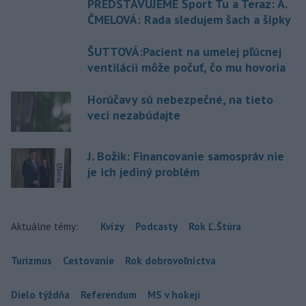
PREDSTAVUJEME Šport Tu a Teraz: A.
ČMELOVÁ: Rada sledujem šach a šípky
ŠUTTOVÁ:Pacient na umelej pľúcnej
ventilácii môže počuť, čo mu hovoria
Horúčavy sú nebezpečné, na tieto
veci nezabúdajte
J. Božik: Financovanie samospráv nie
je ich jediný problém
Aktuálne témy:
Kvízy
Podcasty
Rok Ľ.Štúra
Turizmus
Cestovanie
Rok dobrovoľníctva
Dielo týždňa
Referendum
MS v hokeji