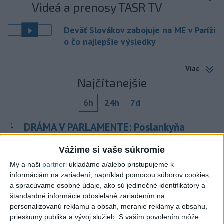
Videá a prenosy TASR TV
Deväť Slovákov zabojuje na ME v Paríži
o čo najlepšie výsledky
Viac
Najčítanejšie
6h
24h
7d
DRÁMA V PARLAMENTE: Poslankyňa
1
hádzala do premiéra vajíčka
Vážime si vaše súkromie
2
MLADÍK VYPADOL Z FERRATY: Na Skalke pri Kremnici
My a naši
partneri
ukladáme a/alebo pristupujeme k
zasahovali záchranári
informáciám na zariadení, napríklad pomocou súborov cookies,
a spracúvame osobné údaje, ako sú jedinečné identifikátory a
3
Tragická nehoda: Prevrátil sa čln, zahynula žena a jej 5-
štandardné informácie odosielané zariadením na
mesačná dcéra
personalizovanú reklamu a obsah, meranie reklamy a obsahu,
prieskumy publika a vývoj služieb.
S vaším povolením môže
4