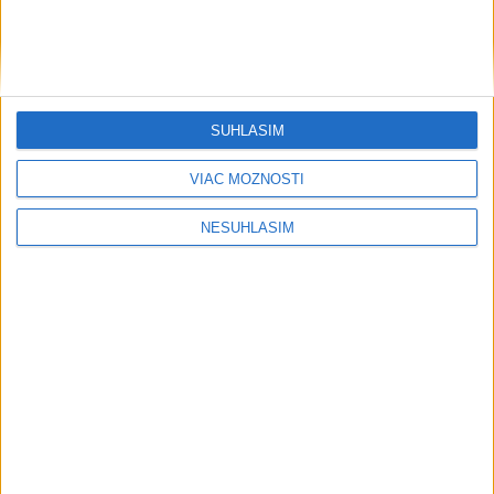
....
SÚHLASÍM
VIAC MOŽNOSTÍ
NESÚHLASÍM
....