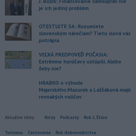
J. Božik: Financovanie samospráv nie
je ich jediný problém
OTESTUJTE SA: Rozumiete
slovenským nárečiam? Tieto slová vás
potrápia
VEĽKÁ PREDPOVEĎ POČASIA:
Extrémne horúčavy ustúpili. Alebo
žeby nie?
HRABKO o výhode
Majerského:Mazurek a Laššáková majú
rovnakých voličov
Aktuálne témy:
Kvízy
Podcasty
Rok Ľ.Štúra
Turizmus
Cestovanie
Rok dobrovoľníctva