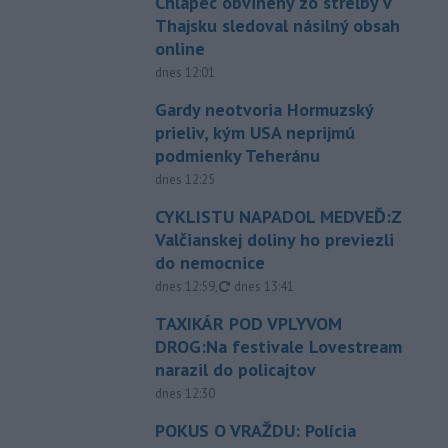
Chlapec obvinený zo streľby v
Thajsku sledoval násilný obsah
online
dnes 12:01
Gardy neotvoria Hormuzský
prieliv, kým USA neprijmú
podmienky Teheránu
dnes 12:25
CYKLISTU NAPADOL MEDVEĎ:Z
Valčianskej doliny ho previezli
do nemocnice
aktualizované
dnes 12:59
,
dnes 13:41
TAXIKÁR POD VPLYVOM
DROG:Na festivale Lovestream
narazil do policajtov
dnes 12:30
POKUS O VRAŽDU: Polícia