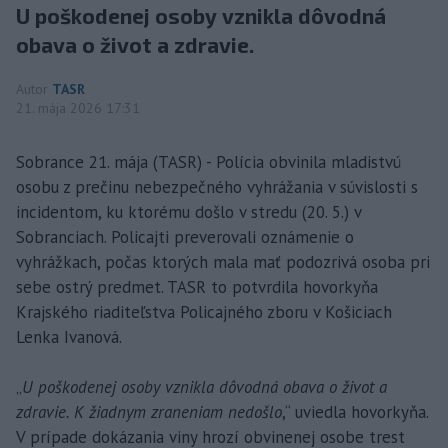
U poškodenej osoby vznikla dôvodná
obava o život a zdravie.
Autor
TASR
21. mája 2026 17:31
Sobrance 21. mája (TASR) - Polícia obvinila mladistvú
osobu z prečinu nebezpečného vyhrážania v súvislosti s
incidentom, ku ktorému došlo v stredu (20. 5.) v
Sobranciach. Policajti preverovali oznámenie o
vyhrážkach, počas ktorých mala mať podozrivá osoba pri
sebe ostrý predmet. TASR to potvrdila hovorkyňa
Krajského riaditeľstva Policajného zboru v Košiciach
Lenka Ivanová.
„
U poškodenej osoby vznikla dôvodná obava o život a
zdravie. K žiadnym zraneniam nedošlo
,“ uviedla hovorkyňa.
V prípade dokázania viny hrozí obvinenej osobe trest