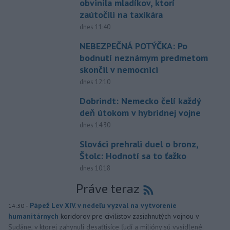
obvinila mladíkov, ktorí
zaútočili na taxikára
dnes 11:40
NEBEZPEČNÁ POTÝČKA: Po
bodnutí neznámym predmetom
skončil v nemocnici
dnes 12:10
Dobrindt: Nemecko čelí každý
deň útokom v hybridnej vojne
dnes 14:30
Slováci prehrali duel o bronz,
Štolc: Hodnotí sa to ťažko
dnes 10:18
Práve teraz
-
Pápež Lev XIV. v nedeľu vyzval na vytvorenie
14:30
humanitárnych
koridorov pre civilistov zasiahnutých vojnou v
Sudáne, v ktorej zahynuli desaťtisíce ľudí a milióny sú vysídlené.