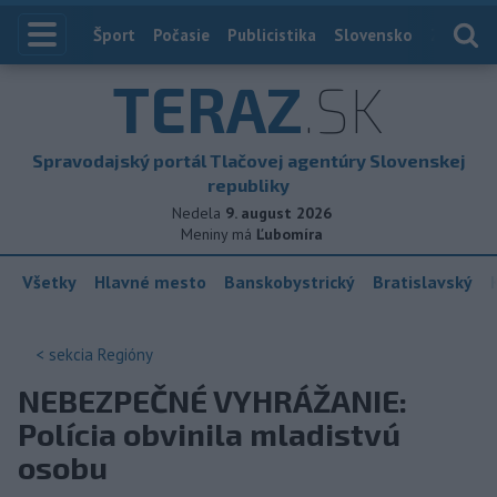
Index
Šport
Počasie
Publicistika
Slovensko
Zahranič
TERAZ
.SK
Spravodajský portál Tlačovej agentúry Slovenskej
republiky
Nedela
9. august 2026
Meniny má
Ľubomíra
Všetky
Hlavné mesto
Banskobystrický
Bratislavský
< sekcia
Regióny
NEBEZPEČNÉ VYHRÁŽANIE:
Polícia obvinila mladistvú
osobu