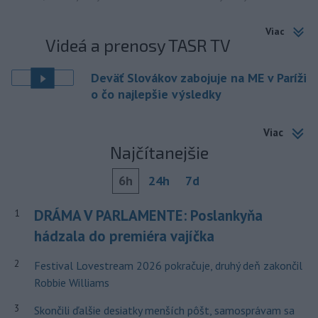
Viac
Videá a prenosy TASR TV
Deväť Slovákov zabojuje na ME v Paríži
o čo najlepšie výsledky
Viac
Najčítanejšie
6h
24h
7d
DRÁMA V PARLAMENTE: Poslankyňa
1
hádzala do premiéra vajíčka
2
Festival Lovestream 2026 pokračuje, druhý deň zakončil
Robbie Williams
3
Skončili ďalšie desiatky menších pôšt, samosprávam sa