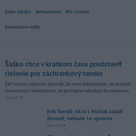
Dielo týždňa
Referendum
MS v hokeji
Komunálne voľby
Šaško chce v krátkom čase predstaviť
riešenie pre záchrankový tender
Šéf rezortu zároveň potvrdil, že nové klimatizácie, do ktorých
investovalo ministerstvo, sa postupne inštalujú do nemocníc.
dnes 11:58
Erik Tomáš: Ak si I. Korčok založí
živnosť, nebude to správne
dnes 13:59