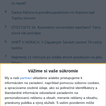
to nepáči
4
Darina Pačutová pomáha pacientom vo Vranove nad
Topľou slovom
5
OTESTUJTE SA: Rozumiete slovenským nárečiam? Tieto
slová vás potrápia
6
SMRŤ V HORÁCH: V Západných Tatrách zomrel 76-ročný
turista
7
Najmenej 21 mŕtvych po zrážke dvoch autobusov na juhu
Nigeru
Vážime si vaše súkromie
Najnovšie správy na Teraz.sk
My a naši
partneri
ukladáme a/alebo pristupujeme k
informáciám na zariadení, napríklad pomocou súborov cookies,
Vyhlásenia
a spracúvame osobné údaje, ako sú jedinečné identifikátory a
Priame prenosy z Národnej rady SR
štandardné informácie odosielané zariadením na
personalizovanú reklamu a obsah, meranie reklamy a obsahu,
prieskumy publika a vývoj služieb.
S vaším povolením môže