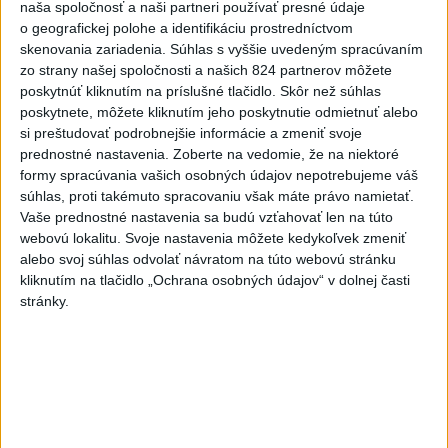
naša spoločnosť a naši partneri používať presné údaje
o geografickej polohe a identifikáciu prostredníctvom
Politika na sociálnych sieťach
skenovania zariadenia. Súhlas s vyššie uvedeným spracúvaním
zo strany našej spoločnosti a našich 824 partnerov môžete
poskytnúť kliknutím na príslušné tlačidlo. Skôr než súhlas
Zobraziť viac
Info
poskytnete, môžete kliknutím jeho poskytnutie odmietnuť alebo
si preštudovať podrobnejšie informácie a zmeniť svoje
prednostné nastavenia.
Zoberte na vedomie, že na niektoré
Najnovšie videá
Najsledovanejšie videá
formy spracúvania vašich osobných údajov nepotrebujeme váš
súhlas, proti takémuto spracovaniu však máte právo namietať.
Oľano v karanténe, alebo čo sa stane,
Vaše prednostné nastavenia sa budú vzťahovať len na túto
ak sa niekto spoj...
webovú lokalitu. Svoje nastavenia môžete kedykoľvek zmeniť
dnes 05:00
|
Michelko Roman
|
14585
alebo svoj súhlas odvolať návratom na túto webovú stránku
zobrazení
kliknutím na tlačidlo „Ochrana osobných údajov“ v dolnej časti
stránky.
R. FICO: ČO SA NEZMESTILO NA
TLAČOVKU LXV.
včera 18:24
|
Smer - SSD
|
26304
zobrazení
T. Gašpar: Kto odstrihol lacné energie
z východu? Isto ...
včera 17:56
|
Smer - SSD
|
16491
zobrazení