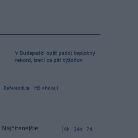
V Budapešti opäť padol teplotný
rekord, tretí za päť týždňov
Referendum
MS v hokeji
Najčítanejšie
6h
24h
7d