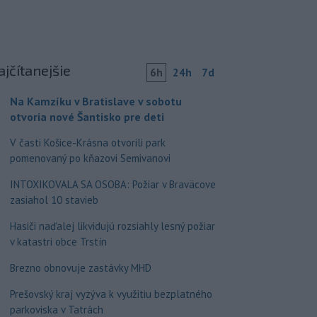
ajčítanejšie
6h
24h
7d
Na Kamzíku v Bratislave v sobotu
otvoria nové Šantisko pre deti
V časti Košice-Krásna otvorili park
pomenovaný po kňazovi Semivanovi
INTOXIKOVALA SA OSOBA: Požiar v Braväcove
zasiahol 10 stavieb
Hasiči naďalej likvidujú rozsiahly lesný požiar
v katastri obce Trstín
Brezno obnovuje zastávky MHD
Prešovský kraj vyzýva k využitiu bezplatného
parkoviska v Tatrách