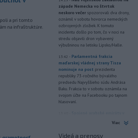
západe Nemecka vo štvrtok
m
neskoro večer
spozorovali dva drony,
oznámil v sobotu hovorca nemeckých
poli a pri tomto
ozbrojených zložiek. K tomuto
ám na infraštruktúre.
incidentu došlo po tom, čo v noci na
stredu objavili dron vybavený
výbušninou na letisku Lipsko/Halle.
-
Parlamentná frakcia
13:42
maďarskej vládnej strany Tisza
nominuje na post
prezidenta
republiky 73-ročného bývalého
predsedu Najvyššieho súdu Andrása
Baku. Frakcia to v sobotu oznámila na
svojom účte na Facebooku po tajnom
hlasovaní.
-
Spojené arabské emiráty v
13:40
sobotu obvinili Irán z útoku na
Viac
tanker
patriaci ich štátnej spoločnosti
Abu Dhabi National Oil Company
Videá a prenosy
I gramotnosť