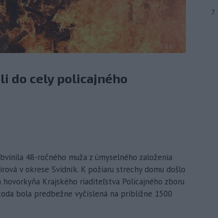
7
li do cely policajného
 obvinila 48-ročného muža z úmyselného založenia
rová v okrese Svidník. K požiaru strechy domu došlo
a hovorkyňa Krajského riaditeľstva Policajného zboru
škoda bola predbežne vyčíslená na približne 1500