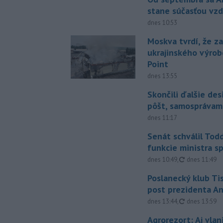
stane súčasťou vzd
dnes 10:53
Moskva tvrdí, že z
ukrajinského výrob
Point
dnes 13:55
Skončili ďalšie de
pôšt, samosprávam
dnes 11:17
Senát schválil Tod
funkcie ministra sp
aktualizovan
dnes 10:49
,
dnes 11:49
Poslanecký klub Ti
post prezidenta A
aktualizovan
dnes 13:44
,
dnes 13:59
Agrorezort: Aj vlan