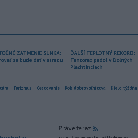
TOČNÉ ZATMENIE SLNKA:
ĎALŠÍ TEPLOTNÝ REKORD:
ovať sa bude dať v stredu
Tentoraz padol v Dolných
Plachtinciach
túra
Turizmus
Cestovanie
Rok dobrovoľníctva
Dielo týždňa
Práve teraz
buchol v
-
Nad vojenskou základňou na
14:19