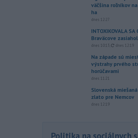
väčšina roľníkov n
ha
dnes 12:27
INTOXIKOVALA SA O
Braväcove zasiahol
aktualizovan
dnes 10:13
,
dnes 12:19
Na západe sú mies
výstrahy prvého s
horúčavami
dnes 11:21
Slovenská miešaná
zlato pre Nemcov
dnes 12:19
Politika na sociálnych 