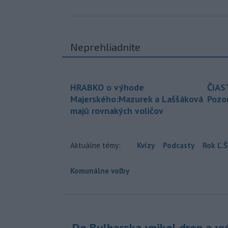
Neprehliadnite
HRABKO o výhode
ČIAS
Majerského:Mazurek a Laššáková
Pozor
majú rovnakých voličov
Aktuálne témy:
Kvízy
Podcasty
Rok Ľ.Š
Komunálne voľby
Do Bulharska vnikol dron a vy