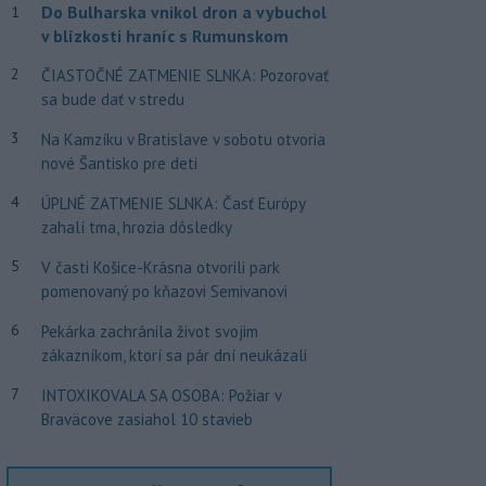
Do Bulharska vnikol dron a vybuchol
1
v blízkosti hraníc s Rumunskom
2
ČIASTOČNÉ ZATMENIE SLNKA: Pozorovať
sa bude dať v stredu
3
Na Kamzíku v Bratislave v sobotu otvoria
nové Šantisko pre deti
4
ÚPLNÉ ZATMENIE SLNKA: Časť Európy
zahalí tma, hrozia dôsledky
5
V časti Košice-Krásna otvorili park
pomenovaný po kňazovi Semivanovi
6
Pekárka zachránila život svojim
zákazníkom, ktorí sa pár dní neukázali
7
INTOXIKOVALA SA OSOBA: Požiar v
Braväcove zasiahol 10 stavieb