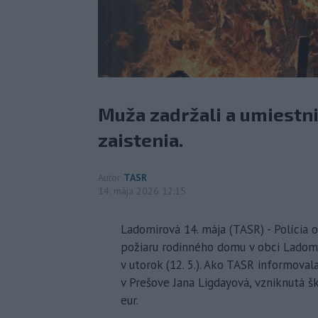
Muža zadržali a umiestni
zaistenia.
Autor
TASR
14. mája 2026 12:15
Ladomirová 14. mája (TASR) - Polícia
požiaru rodinného domu v obci Ladomi
v utorok (12. 5.). Ako TASR informoval
v Prešove Jana Ligdayová, vzniknutá 
eur.