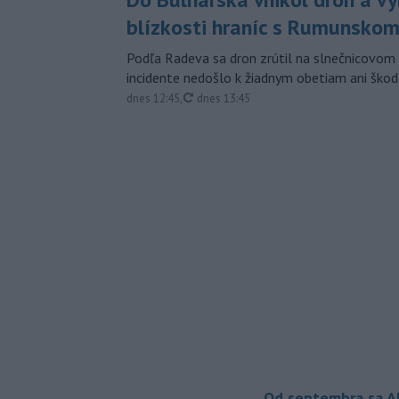
blízkosti hraníc s Rumunsko
Podľa Radeva sa dron zrútil na slnečnicovom 
incidente nedošlo k žiadnym obetiam ani škod
aktualizované
dnes 12:45
,
dnes 13:45
Od septembra sa A