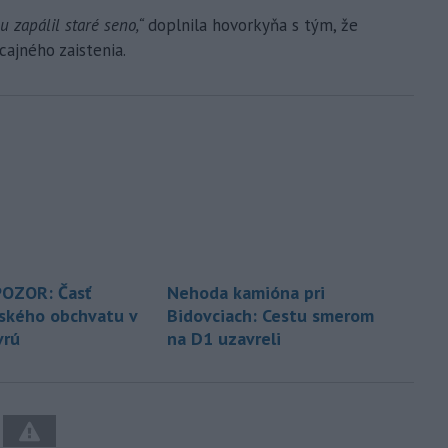
u zapálil staré seno,“
doplnila hovorkyňa s tým, že
cajného zaistenia.
POZOR: Časť
Nehoda kamióna pri
vského obchvatu v
Bidovciach: Cestu smerom
vrú
na D1 uzavreli