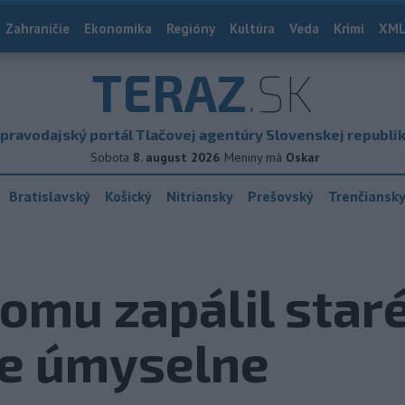
Zahraničie
Ekonomika
Regióny
Kultúra
Veda
Krimi
XML
TERAZ
.SK
pravodajský portál Tlačovej agentúry Slovenskej republi
Sobota
8. august 2026
Meniny má
Oskar
Bratislavský
Košický
Nitriansky
Prešovský
Trenčiansk
omu zapálil staré
ie úmyselne