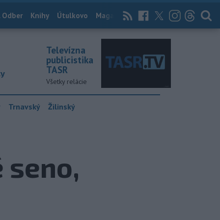
 Odber
Knihy
Útulkovo
Magazín
News Now
Archív
TASR
Televízna
publicistika
TASR
ky
Všetky relácie
y
Trnavský
Žilinský
 seno,