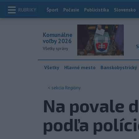
RUBRIKY
Index
Šport
Počasie
Publicistika
Slovensko
Komunálne
voľby 2026
S
Všetky správy
Všetky
Hlavné mesto
Banskobystrický
< sekcia
Regióny
Na povale d
podľa políc