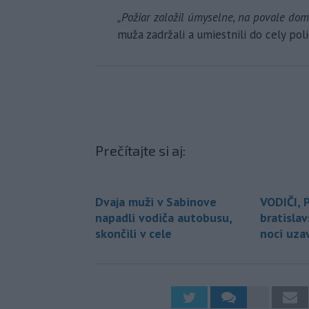
„Požiar založil úmyselne, na povale dom
muža zadržali a umiestnili do cely poli
Prečítajte si aj:
Dvaja muži v Sabinove
VODIČI, 
napadli vodiča autobusu,
bratisla
skončili v cele
noci uza