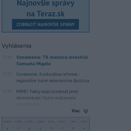
Najnovšie správy
na Teraz.sk
ZOBRAZIŤ NAJNOVŠIE SPRÁVY
Vyhlásenia
Oznámenie: TK ministra investícií
17:32
Samuela Migaľa
17:17
Oznámenie: Kurikurálna reforma -
regionálne turné ministerstva školstva
15:09
MIRRI: Fakty majú prednosť pred
domnienkami. Výzvu realizovala
samostatná...
Viac