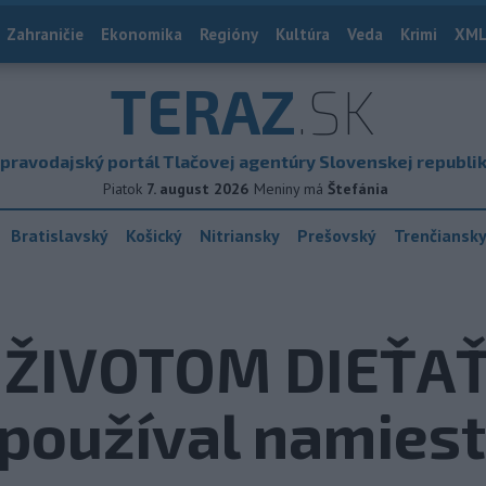
Zahraničie
Ekonomika
Regióny
Kultúra
Veda
Krimi
XML
TERAZ
.SK
pravodajský portál Tlačovej agentúry Slovenskej republi
Piatok
7. august 2026
Meniny má
Štefánia
Bratislavský
Košický
Nitriansky
Prešovský
Trenčiansk
ŽIVOTOM DIEŤAŤA
používal namiest