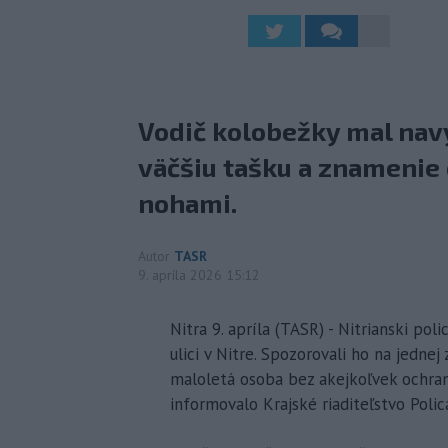
Vodič kolobežky mal na
väčšiu tašku a znamenie
nohami.
Autor
TASR
9. apríla 2026 15:12
Nitra 9. apríla (TASR) - Nitrianski pol
ulici v Nitre. Spozorovali ho na jednej
maloletá osoba bez akejkoľvek ochran
informovalo Krajské riaditeľstvo Polic