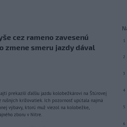
N
vyše cez rameno zavesenú
1
 o zmene smeru jazdy dával
2
3
4
icajti prekazili ďalšiu jazdu kolobežkárovi na Štúrovej
 z rušných križovatiek. Ich pozornosť upútala najmä
nej výbavy, ktorú muž viezol na kolobežke,
5
ajného zboru v Nitre.
6