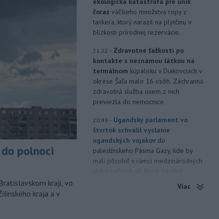
ekologická katastrofa pre únik
čoraz
väčšieho množstva ropy z
tankera, ktorý narazil na plytčinu v
blízkosti prírodnej rezervácie.
-
Zdravotné ťažkosti po
21:22
kontakte s neznámou látkou na
termálnom
kúpalisku v Diakovciach v
okrese Šaľa malo 16 osôb. Záchranná
zdravotná služba osem z nich
previezla do nemocnice.
-
Ugandský parlament vo
20:49
štvrtok schválil vyslanie
ugandských vojakov
do
do polnoci
palestínskeho Pásma Gazy, kde by
mali pôsobiť v rámci medzinárodných
stabilizačných síl, ktoré navrhol
americký prezident Donald Trump.
Bratislavskom kraji, vo
Viac
ilinského kraja a v
-
Anglická futbalová asociácia
20:07
(FA) stiahla svoju podporu