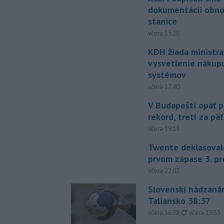
dokumentácii obno
stanice
včera 15:26
KDH žiada ministra
vysvetlenie nákup
systémov
včera 17:40
V Budapešti opäť p
rekord, tretí za pä
včera 19:15
Twente deklasoval
prvom zápase 3. pr
včera 22:03
Slovenskí hádzanár
Taliansko 38:37
aktualizovan
včera 16:28
,
včera 19:55