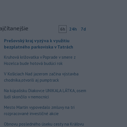
ajčítanejšie
6h
24h
7d
Prešovský kraj vyzýva k využitiu
bezplatného parkoviska v Tatrách
Kruhová križovatka v Poprade v smere z
Hozelca bude hotová budúci rok
V Košiciach Nad jazerom začína výstavba
chodníka,otvorili aj pumptrack
Na kúpalisku Diakovce UNIKALA LÁTKA, osem
ľudí skončilo v nemocnici
Mesto Martin vypovedalo zmluvy na tri
rozpracované investičné akcie
Obnovu posledného úseku cesty na Kráľovu