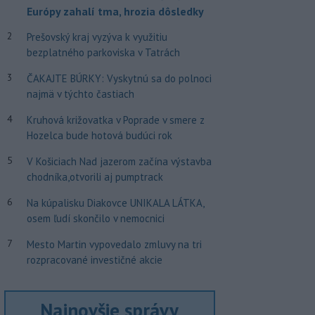
Európy zahalí tma, hrozia dôsledky
2
Prešovský kraj vyzýva k využitiu
bezplatného parkoviska v Tatrách
3
ČAKAJTE BÚRKY: Vyskytnú sa do polnoci
najmä v týchto častiach
4
Kruhová križovatka v Poprade v smere z
Hozelca bude hotová budúci rok
5
V Košiciach Nad jazerom začína výstavba
chodníka,otvorili aj pumptrack
6
Na kúpalisku Diakovce UNIKALA LÁTKA,
osem ľudí skončilo v nemocnici
7
Mesto Martin vypovedalo zmluvy na tri
rozpracované investičné akcie
Najnovšie správy