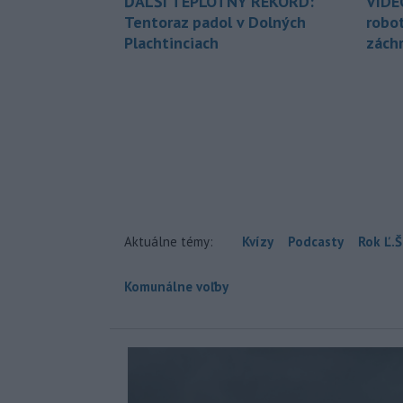
ĎALŠÍ TEPLOTNÝ REKORD:
VIDE
Tentoraz padol v Dolných
robo
Plachtinciach
zách
Aktuálne témy:
Kvízy
Podcasty
Rok Ľ.Š
Komunálne voľby