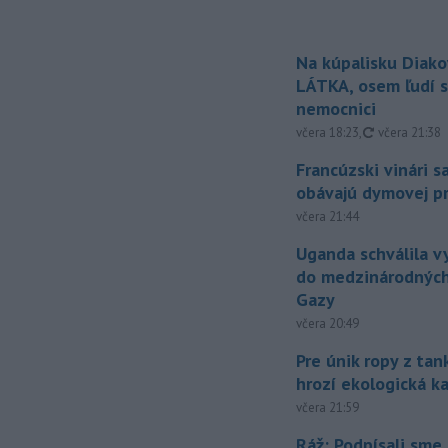
Na kúpalisku Diak
LÁTKA, osem ľudí s
nemocnici
aktualizovan
včera 18:23
,
včera 21:38
Francúzski vinári s
obávajú dymovej pr
včera 21:44
Uganda schválila v
do medzinárodných
Gazy
včera 20:49
Pre únik ropy z ta
hrozí ekologická k
včera 21:59
Ráž: Podpísali sme