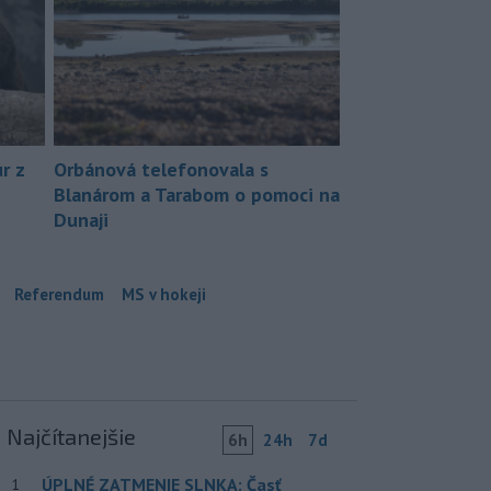
r z
Orbánová telefonovala s
Blanárom a Tarabom o pomoci na
Dunaji
Referendum
MS v hokeji
Najčítanejšie
6h
24h
7d
ÚPLNÉ ZATMENIE SLNKA: Časť
1