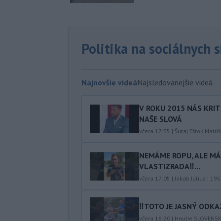
Politika na sociálnych 
Najnovšie videá
Najsledovanejšie videá
V ROKU 2015 NÁS KRIT
NAŠE SLOVÁ
včera 17:35
|
Šutaj Eštok Matúš
NEMÁME ROPU, ALE MÁM
VLASTIZRADA‼️...
včera 17:05
|
Jakab Július
|
195
‼️TOTO JE JASNÝ ODKAZ
včera 16:20
|
Hnutie SLOVENS