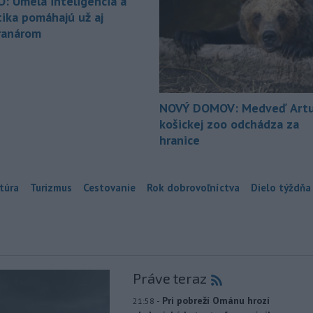
O: Umelá inteligencia a
tika pomáhajú už aj
ranárom
NOVÝ DOMOV: Medveď Artu
košickej zoo odchádza za
hranice
túra
Turizmus
Cestovanie
Rok dobrovoľníctva
Dielo týždňa
Práve teraz
-
Pri pobreží Ománu hrozí
21:58