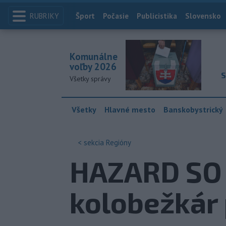
RUBRIKY
Index
Šport
Počasie
Publicistika
Slovensko
Komunálne
voľby 2026
S
Všetky správy
Všetky
Hlavné mesto
Banskobystrický
< sekcia
Regióny
HAZARD SO 
kolobežkár 