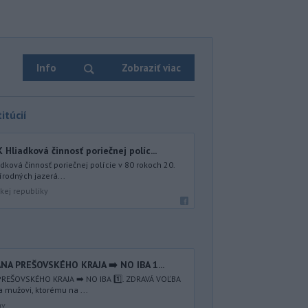
Info
Zobraziť viac
itúcií
iadková činnosť poriečnej políc...
ová činnosť poriečnej polície v 80 rokoch 20.
írodných jazerá...
kej republiky
NA PREŠOVSKÉHO KRAJA ➡️ NO IBA 1️...
REŠOVSKÉHO KRAJA ➡️ NO IBA 1️⃣. ZDRAVÁ VOĽBA
a mužovi, ktorému na ...
av