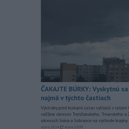
ČAKAJTE BÚRKY: Vyskytnú sa 
najmä v týchto častiach
Výstrahy pred búrkami ústav vyhlásil v celom 
väčšine okresov Trenčianskeho, Trnavského a Ž
okresoch Snina a Sobrance na východe krajiny.
aktualizované
včera 18:54
,
včera 19:09