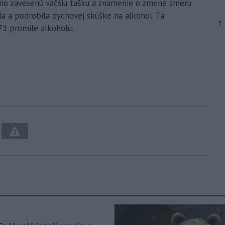
no zavesenú väčšiu tašku a znamenie o zmene smeru
la a podrobila dychovej skúške na alkohol. Tá
7
71 promile alkoholu.