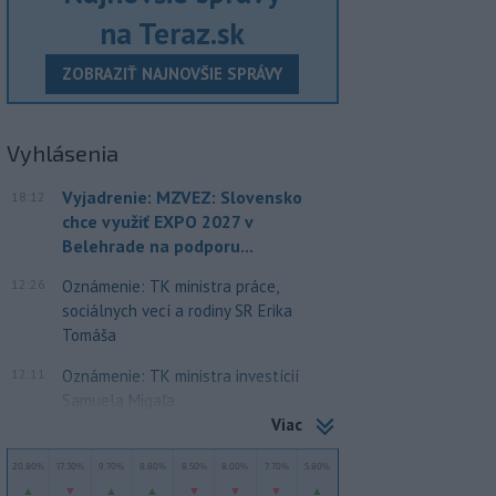
na Teraz.sk
ZOBRAZIŤ NAJNOVŠIE SPRÁVY
Vyhlásenia
Vyjadrenie: MZVEZ: Slovensko
18:12
chce využiť EXPO 2027 v
Belehrade na podporu...
12:26
Oznámenie: TK ministra práce,
sociálnych vecí a rodiny SR Erika
Tomáša
12:11
Oznámenie: TK ministra investícií
Samuela Migaľa
Viac