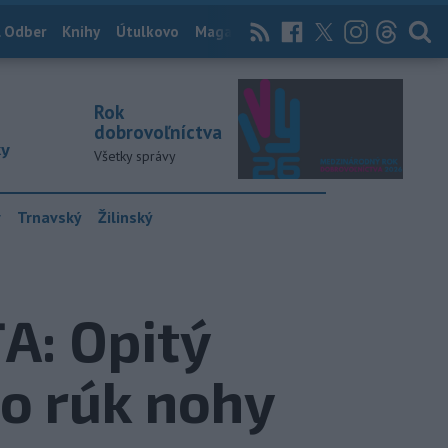
 Odber
Knihy
Útulkovo
Magazín
News Now
Archív
TASR
Rok
dobrovoľníctva
ky
Všetky správy
y
Trnavský
Žilinský
: Opitý
o rúk nohy