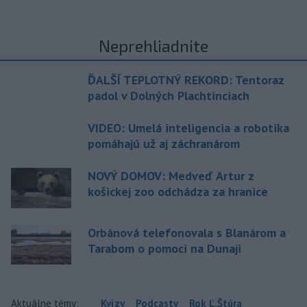
Neprehliadnite
ĎALŠÍ TEPLOTNÝ REKORD: Tentoraz
padol v Dolných Plachtinciach
VIDEO: Umelá inteligencia a robotika
pomáhajú už aj záchranárom
NOVÝ DOMOV: Medveď Artur z
košickej zoo odchádza za hranice
Orbánová telefonovala s Blanárom a
Tarabom o pomoci na Dunaji
Aktuálne témy:
Kvízy
Podcasty
Rok Ľ.Štúra