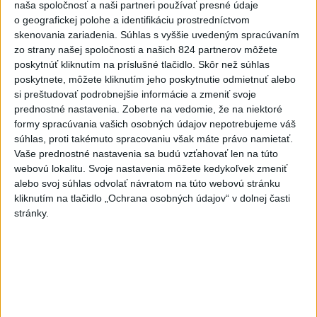
naša spoločnosť a naši partneri používať presné údaje
4
ČAKAJTE BÚRKY: Vyskytnú sa do polnoci najmä v týchto
o geografickej polohe a identifikáciu prostredníctvom
častiach
skenovania zariadenia. Súhlas s vyššie uvedeným spracúvaním
zo strany našej spoločnosti a našich 824 partnerov môžete
5
V Košiciach Nad jazerom začína výstavba
poskytnúť kliknutím na príslušné tlačidlo. Skôr než súhlas
chodníka,otvorili aj pumptrack
poskytnete, môžete kliknutím jeho poskytnutie odmietnuť alebo
si preštudovať podrobnejšie informácie a zmeniť svoje
6
Na kúpalisku Diakovce UNIKALA LÁTKA, osem ľudí
prednostné nastavenia.
Zoberte na vedomie, že na niektoré
skončilo v nemocnici
formy spracúvania vašich osobných údajov nepotrebujeme váš
súhlas, proti takémuto spracovaniu však máte právo namietať.
7
DPB: Všetky autobusy a trolejbusy majú klimatizáciu
Vaše prednostné nastavenia sa budú vzťahovať len na túto
webovú lokalitu. Svoje nastavenia môžete kedykoľvek zmeniť
alebo svoj súhlas odvolať návratom na túto webovú stránku
Najnovšie správy na Teraz.sk
kliknutím na tlačidlo „Ochrana osobných údajov“ v dolnej časti
stránky.
Vyhlásenia
Priame prenosy z Národnej rady SR
Politika na sociálnych sieťach