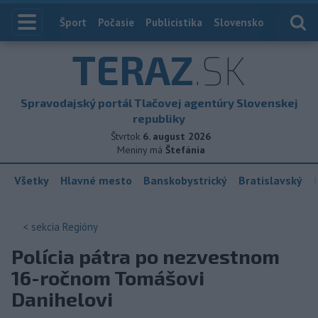
Index
Šport
Počasie
Publicistika
Slovensko
Zahranič
TERAZ
.SK
Spravodajský portál Tlačovej agentúry Slovenskej
republiky
Štvrtok
6. august 2026
Meniny má
Štefánia
Všetky
Hlavné mesto
Banskobystrický
Bratislavský
< sekcia
Regióny
Polícia pátra po nezvestnom
16-ročnom Tomášovi
Danihelovi