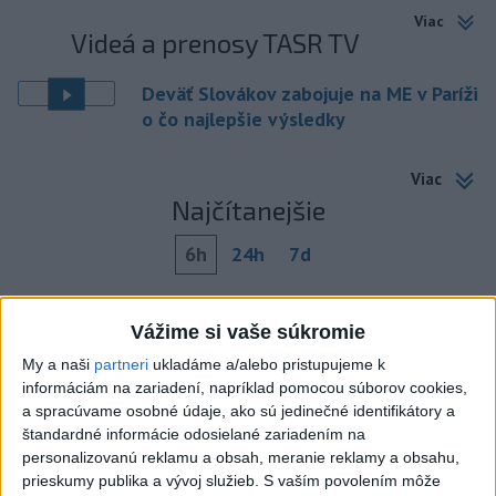
Viac
Videá a prenosy TASR TV
Deväť Slovákov zabojuje na ME v Paríži
o čo najlepšie výsledky
Viac
Najčítanejšie
6h
24h
7d
ÚPLNÉ ZATMENIE SLNKA: Časť Európy
1
Vážime si vaše súkromie
zahalí tma, hrozia dôsledky
My a naši
partneri
ukladáme a/alebo pristupujeme k
2
Kruhová križovatka v Poprade v smere z Hozelca bude
informáciám na zariadení, napríklad pomocou súborov cookies,
hotová budúci rok
a spracúvame osobné údaje, ako sú jedinečné identifikátory a
štandardné informácie odosielané zariadením na
3
Prešovský kraj vyzýva k využitiu bezplatného parkoviska v
personalizovanú reklamu a obsah, meranie reklamy a obsahu,
Tatrách
prieskumy publika a vývoj služieb.
S vaším povolením môže