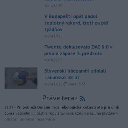
včera 17:40
V Budapešti opäť padol
teplotný rekord, tretí za päť
týždňov
včera 19:15
Twente deklasovalo DAC 6:0 v
prvom zápase 3. predkola
včera 22:03
Slovenskí hádzanári zdolali
Taliansko 38:37
aktualizované
včera 16:28
,
včera 19:55
Práve teraz
-
Pri pobreží Ománu hrozí ekologická katastrofa pre únik
21:58
čoraz
väčšieho množstva ropy z tankera, ktorý narazil na plytčinu v
blízkosti prírodnej rezervácie.