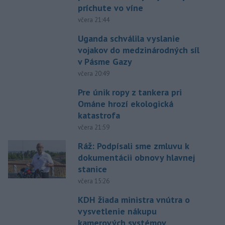
príchute vo víne
včera 21:44
Uganda schválila vyslanie
vojakov do medzinárodných síl
v Pásme Gazy
včera 20:49
Pre únik ropy z tankera pri
Ománe hrozí ekologická
katastrofa
včera 21:59
Ráž: Podpísali sme zmluvu k
dokumentácii obnovy hlavnej
stanice
včera 15:26
KDH žiada ministra vnútra o
vysvetlenie nákupu
kamerových systémov