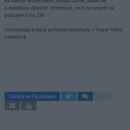
Ak niekto nezvestného Tomáša zazrel, alebo vie
o mladíkovi dôležité informácie, nech to oznámi na
policajné číslo 158.
Informovala krajská policajná hovorkyňa v Trnave Mária
Linkešová.
Zdieľaj na Facebooku