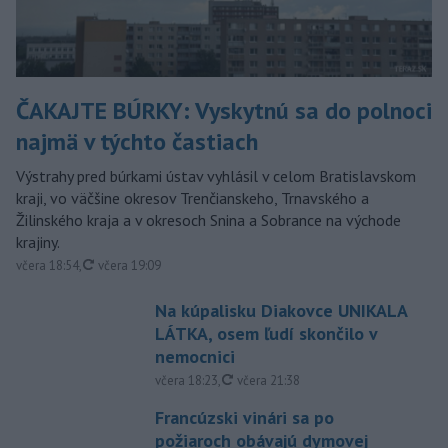
ČAKAJTE BÚRKY: Vyskytnú sa do polnoci
najmä v týchto častiach
Výstrahy pred búrkami ústav vyhlásil v celom Bratislavskom
kraji, vo väčšine okresov Trenčianskeho, Trnavského a
Žilinského kraja a v okresoch Snina a Sobrance na východe
krajiny.
aktualizované
včera 18:54
,
včera 19:09
Na kúpalisku Diakovce UNIKALA
LÁTKA, osem ľudí skončilo v
nemocnici
aktualizované
včera 18:23
,
včera 21:38
Francúzski vinári sa po
požiaroch obávajú dymovej