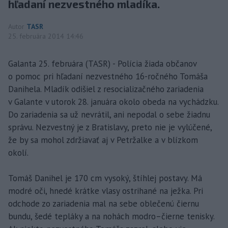
hľadaní nezvestného mladíka.
Autor
TASR
25. februára 2014 14:46
Galanta 25. februára (TASR) - Polícia žiada občanov
o pomoc pri hľadaní nezvestného 16-ročného Tomáša
Danihela. Mladík odišiel z resocializačného zariadenia
v Galante v utorok 28. januára okolo obeda na vychádzku.
Do zariadenia sa už nevrátil, ani nepodal o sebe žiadnu
správu. Nezvestný je z Bratislavy, preto nie je vylúčené,
že by sa mohol zdržiavať aj v Petržalke a v blízkom
okolí.
Tomáš Danihel je 170 cm vysoký, štíhlej postavy. Má
modré oči, hnedé krátke vlasy ostrihané na ježka. Pri
odchode zo zariadenia mal na sebe oblečenú čiernu
bundu, šedé tepláky a na nohách modro–čierne tenisky.