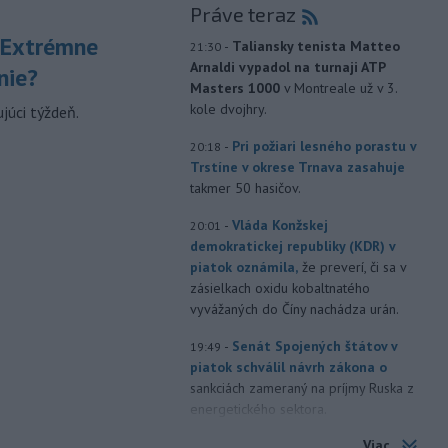
Práve teraz
 Extrémne
-
Taliansky tenista Matteo
21:30
Arnaldi vypadol na turnaji ATP
nie?
Masters 1000
v Montreale už v 3.
kole dvojhry.
júci týždeň.
-
Pri požiari lesného porastu v
20:18
Trstíne v okrese Trnava zasahuje
takmer 50 hasičov.
-
Vláda Konžskej
20:01
demokratickej republiky (KDR) v
piatok oznámila,
že preverí, či sa v
zásielkach oxidu kobaltnatého
vyvážaných do Číny nachádza urán.
-
Senát Spojených štátov v
19:49
piatok schválil návrh zákona o
sankciách zameraný na príjmy Ruska z
energetického sektora.
Viac
-
Slovenská polícia prispela k
16:08