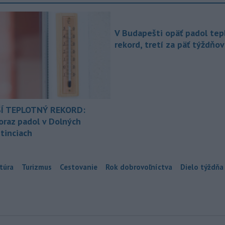
V Budapešti opäť padol tep
rekord, tretí za päť týždňov
Í TEPLOTNÝ REKORD:
oraz padol v Dolných
tinciach
túra
Turizmus
Cestovanie
Rok dobrovoľníctva
Dielo týždňa