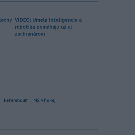
lotný
VIDEO: Umelá inteligencia a
robotika pomáhajú už aj
záchranárom
Referendum
MS v hokeji