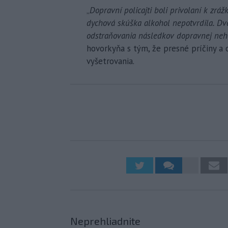
„
Dopravní policajti boli privolaní k zr
dychová skúška alkohol nepotvrdila. Dv
odstraňovania následkov dopravnej neh
hovorkyňa s tým, že presné príčiny 
vyšetrovania.
Neprehliadnite