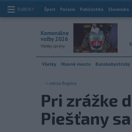
RUBRIKY
Index
Šport
Počasie
Publicistika
Slovensko
Komunálne
voľby 2026
S
Všetky správy
Všetky
Hlavné mesto
Banskobystrický
< sekcia
Regióny
Pri zrážke 
Piešťany sa