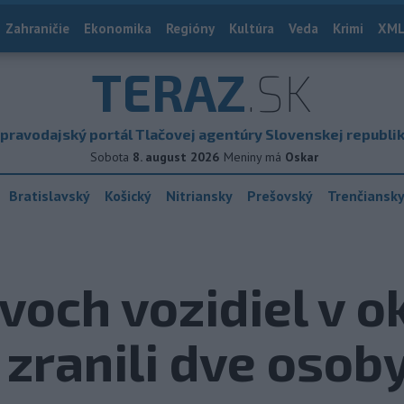
Zahraničie
Ekonomika
Regióny
Kultúra
Veda
Krimi
XML
TERAZ
.SK
pravodajský portál Tlačovej agentúry Slovenskej republi
Sobota
8. august 2026
Meniny má
Oskar
Bratislavský
Košický
Nitriansky
Prešovský
Trenčiansk
dvoch vozidiel v o
 zranili dve osob