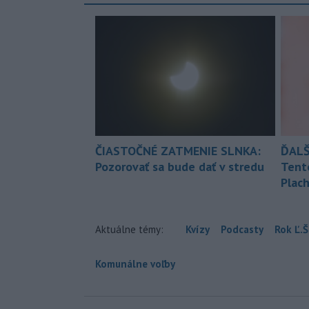
ČIASTOČNÉ ZATMENIE SLNKA:
ĎALŠ
Pozorovať sa bude dať v stredu
Tent
Plach
Aktuálne témy:
Kvízy
Podcasty
Rok Ľ.Š
Komunálne voľby