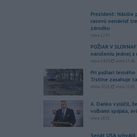
Prezident: Násilie
rasovú nenávisť tr
zárodku
včera 12:33
POŽIAR V SLOVNAFT
narušeniu jednej z 
aktualizovan
včera 14:20
,
včera 15:46
Pri požiari lesného
Trstíne zasahuje t
aktualizovan
včera 20:21
,
včera 21:05
A. Danko vylúčil, ž
voľbami spájala, a
včera 18:51
Senát USA schválil