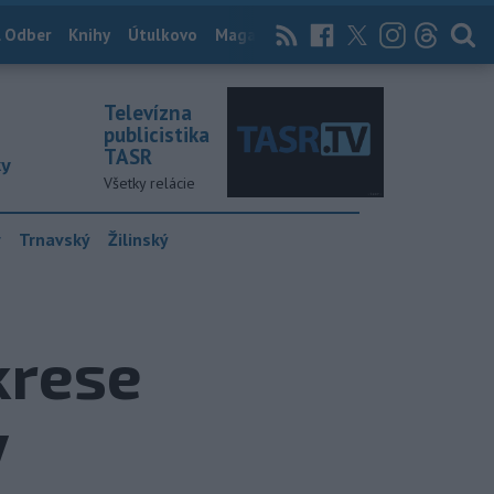
 Odber
Knihy
Útulkovo
Magazín
News Now
Archív
TASR
Televízna
publicistika
TASR
ky
Všetky relácie
y
Trnavský
Žilinský
krese
y