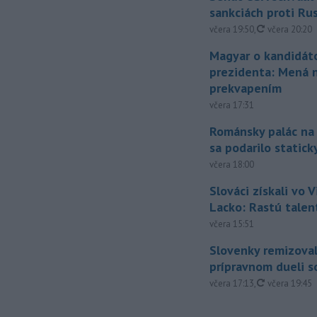
sankciách proti Ru
aktualizovan
včera 19:50
,
včera 20:20
Magyar o kandidát
prezidenta: Mená 
prekvapením
včera 17:31
Románsky palác na
sa podarilo statick
včera 18:00
Slováci získali vo V
Lacko: Rastú talen
včera 15:51
Slovenky remizoval
prípravnom dueli s
aktualizovan
včera 17:13
,
včera 19:45