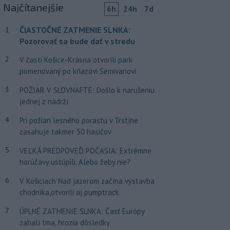
Najčítanejšie
6h
24h
7d
ČIASTOČNÉ ZATMENIE SLNKA:
1
Pozorovať sa bude dať v stredu
2
V časti Košice-Krásna otvorili park
pomenovaný po kňazovi Semivanovi
3
POŽIAR V SLOVNAFTE: Došlo k narušeniu
jednej z nádrží
4
Pri požiari lesného porastu v Trstíne
zasahuje takmer 50 hasičov
5
VEĽKÁ PREDPOVEĎ POČASIA: Extrémne
horúčavy ustúpili. Alebo žeby nie?
6
V Košiciach Nad jazerom začína výstavba
chodníka,otvorili aj pumptrack
7
ÚPLNÉ ZATMENIE SLNKA: Časť Európy
zahalí tma, hrozia dôsledky