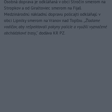
Osobná doprava je odkláňaná v obci Stročín smerom na
Stropkov a od Giraltoviec smerom na Fijaš.
Medzinárodnú nákladnú dopravu policajti odkláňajú v
obci Lipníky smerom na Vranov nad Topľou.
„Žiadame
vodičov, aby rešpektovali pokyny polície a využili vyznačené
obchádzkové trasy
,“ dodáva KR PZ.