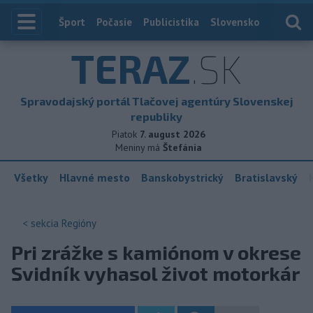
Index
Šport
Počasie
Publicistika
Slovensko
Zahranič
TERAZ
.SK
Spravodajský portál Tlačovej agentúry Slovenskej
republiky
Piatok
7. august 2026
Meniny má
Štefánia
Všetky
Hlavné mesto
Banskobystrický
Bratislavský
< sekcia
Regióny
Pri zrážke s kamiónom v okrese
Svidník vyhasol život motorkár