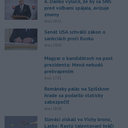
A. Danko vylúčil, že by sa SNS
pred voľbami spájala, avizuje
zmeny
dnes 18:51
Senát USA schválil zákon o
sankciách proti Rusku
dnes 19:50
Magyar o kandidátoch na post
prezidenta: Mená nebudú
prekvapením
dnes 17:31
Románsky palác na Spišskom
hrade sa podarilo staticky
zabezpečiť
dnes 18:00
Slováci získali vo Vichy bronz,
Lacko: Rastú talentovaní hráči