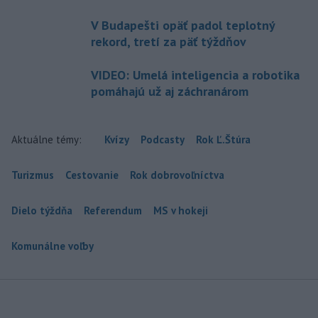
V Budapešti opäť padol teplotný
rekord, tretí za päť týždňov
VIDEO: Umelá inteligencia a robotika
pomáhajú už aj záchranárom
Aktuálne témy:
Kvízy
Podcasty
Rok Ľ.Štúra
Turizmus
Cestovanie
Rok dobrovoľníctva
Dielo týždňa
Referendum
MS v hokeji
Komunálne voľby