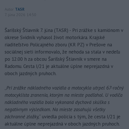
Autor
TASR
7. júna 2026 14:50
Šarišský Štiavnik 7. júna (TASR) - Pri zrážke s kamiónom v
okrese Svidník vyhasol život motorkára. Krajské
riaditeľstvo Policajného zboru (KR PZ) v Prešove na
sociálnej sieti informovalo, že nehoda sa stala v nedeľu
po 12.00 h za obcou Šarišský Štiavnik v smere na
Radomu. Cesta I/21 je aktuálne úplne neprejazdná v
oboch jazdných pruhoch.
„
Pri zrážke nákladného vozidla a motocykla utrpel 67-ročný
motocyklista zranenia, ktorým na mieste podľahol. U vodiča
nákladného vozidla bola vykonaná dychová skúška s
negatívnym výsledkom. Na mieste zasahujú všetky
záchranné zložky,
“ uviedla polícia s tým, že cesta I/21 je
aktuálne úplne neprejazdná v oboch jazdných pruhoch.