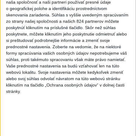
naša spoločnosť a naši partneri používať presné údaje
Najčítanejšie
o geografickej polohe a identifikáciu prostredníctvom
skenovania zariadenia. Súhlas s vyššie uvedeným spracúvaním
6h
24h
7d
zo strany našej spoločnosti a našich 824 partnerov môžete
poskytnúť kliknutím na príslušné tlačidlo. Skôr než súhlas
POŽIAR V SLOVNAFTE: Došlo k narušeniu
1
poskytnete, môžete kliknutím jeho poskytnutie odmietnuť alebo
jednej z nádrží
si preštudovať podrobnejšie informácie a zmeniť svoje
prednostné nastavenia.
Zoberte na vedomie, že na niektoré
2
formy spracúvania vašich osobných údajov nepotrebujeme váš
Horúčavy vystriedajú búrky: Výstrahy vydali vo viacerých
súhlas, proti takémuto spracovaniu však máte právo namietať.
okresoch
Vaše prednostné nastavenia sa budú vzťahovať len na túto
3
webovú lokalitu. Svoje nastavenia môžete kedykoľvek zmeniť
ČIASTOČNÉ ZATMENIE SLNKA: Pozorovať sa bude dať v
alebo svoj súhlas odvolať návratom na túto webovú stránku
stredu
kliknutím na tlačidlo „Ochrana osobných údajov“ v dolnej časti
4
stránky.
V časti Košice-Krásna otvorili park pomenovaný po
kňazovi Semivanovi
5
ÚPLNÉ ZATMENIE SLNKA: Časť Európy zahalí tma,
hrozia dôsledky
6
Fridrichová: Školy vyučujúce po novom musia mať