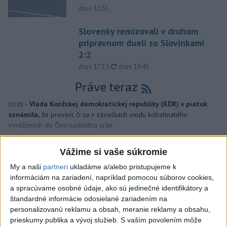
dnes 15:51
Slovenky remizovali v druhom
prípravnom dueli so Slovinkami
2:2
aktualizované
dnes 17:13
,
dnes 19:45
Práve teraz
-
Vláda Konžskej demokratickej republiky (KDR) v piatok
20:01
oznámila,
že preverí, či sa v zásielkach oxidu kobaltnatého
vyvážaných do Číny nachádza urán.
Viac
Vážime si vaše súkromie
Videá a prenosy TASR TV
My a naši
partneri
ukladáme a/alebo pristupujeme k
informáciám na zariadení, napríklad pomocou súborov cookies,
Deväť Slovákov zabojuje na ME v Paríži
a spracúvame osobné údaje, ako sú jedinečné identifikátory a
o čo najlepšie výsledky
štandardné informácie odosielané zariadením na
personalizovanú reklamu a obsah, meranie reklamy a obsahu,
prieskumy publika a vývoj služieb.
S vaším povolením môže
Viac