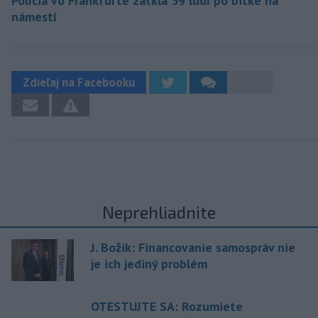
Polícia vo Frankfurte zatkla 39 ľudí po bitke na
námestí
Zdieľaj na Facebooku
Neprehliadnite
J. Božik: Financovanie samospráv nie
je ich jediný problém
OTESTUJTE SA: Rozumiete