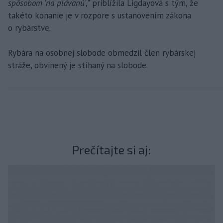
spôsobom 'na plávanú
'," priblížila Ligdayová s tým, že
takéto konanie je v rozpore s ustanovením zákona
o rybárstve.
Rybára na osobnej slobode obmedzil člen rybárskej
stráže, obvinený je stíhaný na slobode.
Prečítajte si aj: