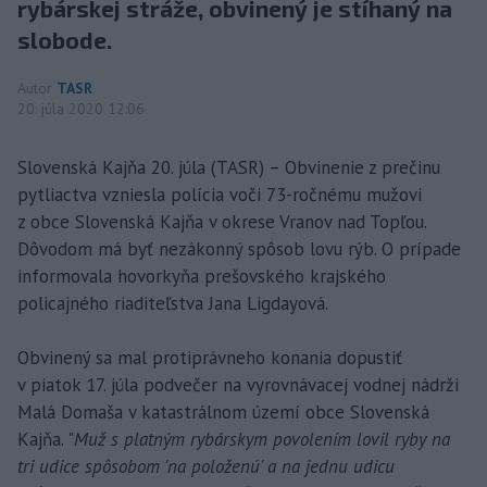
rybárskej stráže, obvinený je stíhaný na
slobode.
Autor
TASR
20. júla 2020 12:06
Slovenská Kajňa 20. júla (TASR) – Obvinenie z prečinu
pytliactva vzniesla polícia voči 73-ročnému mužovi
z obce Slovenská Kajňa v okrese Vranov nad Topľou.
Dôvodom má byť nezákonný spôsob lovu rýb. O prípade
informovala hovorkyňa prešovského krajského
policajného riaditeľstva Jana Ligdayová.
Obvinený sa mal protiprávneho konania dopustiť
v piatok 17. júla podvečer na vyrovnávacej vodnej nádrži
Malá Domaša v katastrálnom území obce Slovenská
Kajňa. "
Muž s platným rybárskym povolením lovil ryby na
tri udice spôsobom 'na položenú' a na jednu udicu