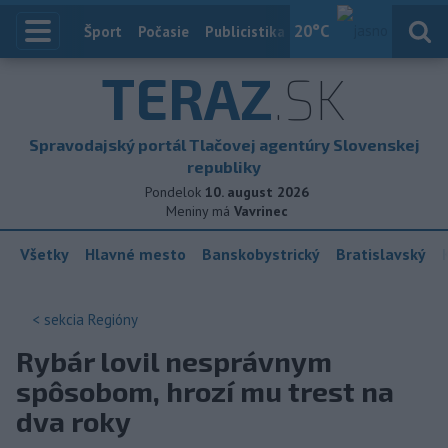
20
°C
Index
Šport
Počasie
Publicistika
Slovensko
Zahranič
TERAZ
.SK
Spravodajský portál Tlačovej agentúry Slovenskej
republiky
Pondelok
10. august 2026
Meniny má
Vavrinec
Všetky
Hlavné mesto
Banskobystrický
Bratislavský
< sekcia
Regióny
Rybár lovil nesprávnym
spôsobom, hrozí mu trest na
dva roky