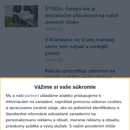
ŠTÚDIA: Európa nie je
dostatočne pripravená na ruské
dronové útoky
včera 17:15
V Bratislave na Starej Ivanskej
ceste horí odpad a vonkajší
porast
včera 17:30
Polícia upozorňuje seniorov na
nekalé praktiky podvodníkov
včera 19:25
Vážime si vaše súkromie
Viac ako 200 hasičov bojuje s
My a naši
partneri
ukladáme a/alebo pristupujeme k
novým lesným požiarom na
informáciám na zariadení, napríklad pomocou súborov cookies,
juhu Francúzska
a spracúvame osobné údaje, ako sú jedinečné identifikátory a
štandardné informácie odosielané zariadením na
včera 19:29
personalizovanú reklamu a obsah, meranie reklamy a obsahu,
Požiar na juhozápade
prieskumy publika a vývoj služieb.
S vaším povolením môže