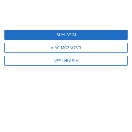
Šport
SÚHLASÍM
VIAC MOŽNOSTÍ
....
NESÚHLASÍM
....