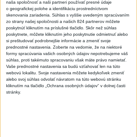
Španielska je naďalej
naša spoločnosť a naši partneri používať presné údaje
o geografickej polohe a identifikáciu prostredníctvom
aktívny.Evakuovali 470 ľudí
skenovania zariadenia. Súhlas s vyššie uvedeným spracúvaním
včera 16:11
zo strany našej spoločnosti a našich 824 partnerov môžete
Tóth získal na ME do 23 rokov
poskytnúť kliknutím na príslušné tlačidlo. Skôr než súhlas
poskytnete, môžete kliknutím jeho poskytnutie odmietnuť alebo
striebro v trape
si preštudovať podrobnejšie informácie a zmeniť svoje
aktualizované
včera 21:22
,
včera 21:45
prednostné nastavenia.
Zoberte na vedomie, že na niektoré
PREKVAPENIE POD DUBŇOM:
formy spracúvania vašich osobných údajov nepotrebujeme váš
súhlas, proti takémuto spracovaniu však máte právo namietať.
Skalica vezie zo Žiliny všetky
Vaše prednostné nastavenia sa budú vzťahovať len na túto
body
webovú lokalitu. Svoje nastavenia môžete kedykoľvek zmeniť
aktualizované
včera 19:00
,
včera 20:10
alebo svoj súhlas odvolať návratom na túto webovú stránku
Práve teraz
kliknutím na tlačidlo „Ochrana osobných údajov“ v dolnej časti
stránky.
-
Podvečer našli pri zjazde z diaľnice D1 na Turany
19:50
zraneného
42-ročného muža. Charakter zranení nasvedčuje
možnému útoku medveďa.
Viac
Videá a prenosy TASR TV