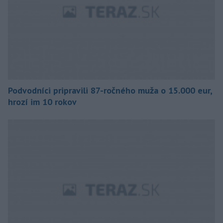
Podvodníci pripravili 87-ročného muža o 15.000 eur,
hrozí im 10 rokov