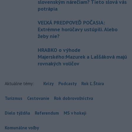
slovenským nárečiam? Tieto slová vás
potrápia
VEĽKÁ PREDPOVEĎ POČASIA:
Extrémne horúčavy ustúpili. Alebo
žeby nie?
HRABKO o výhode
Majerského:Mazurek a Laššáková majú
rovnakých voličov
Aktuálne témy:
Kvízy
Podcasty
Rok Ľ.Štúra
Turizmus
Cestovanie
Rok dobrovoľníctva
Dielo týždňa
Referendum
MS v hokeji
Komunálne voľby