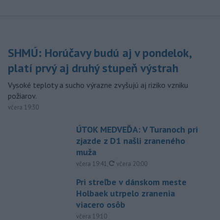
SHMÚ: Horúčavy budú aj v pondelok,
platí prvý aj druhý stupeň výstrah
Vysoké teploty a sucho výrazne zvyšujú aj riziko vzniku
požiarov.
včera 19:30
ÚTOK MEDVEĎA: V Turanoch pri
zjazde z D1 našli zraneného
muža
aktualizované
včera 19:41
,
včera 20:00
Pri streľbe v dánskom meste
Holbaek utrpelo zranenia
viacero osôb
včera 19:10