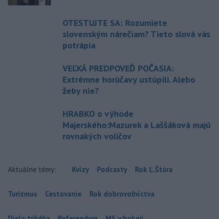
OTESTUJTE SA: Rozumiete
slovenským nárečiam? Tieto slová vás
potrápia
VEĽKÁ PREDPOVEĎ POČASIA:
Extrémne horúčavy ustúpili. Alebo
žeby nie?
HRABKO o výhode
Majerského:Mazurek a Laššáková majú
rovnakých voličov
Aktuálne témy:
Kvízy
Podcasty
Rok Ľ.Štúra
Turizmus
Cestovanie
Rok dobrovoľníctva
Dielo týždňa
Referendum
MS v hokeji