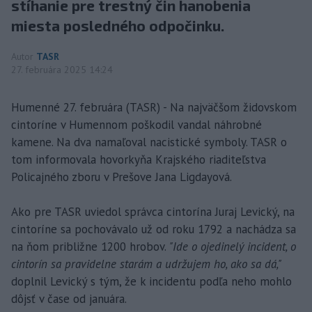
stíhanie pre trestný čin hanobenia
miesta posledného odpočinku.
Autor
TASR
27. februára 2025 14:24
Humenné 27. februára (TASR) - Na najväčšom židovskom
cintoríne v Humennom poškodil vandal náhrobné
kamene. Na dva namaľoval nacistické symboly. TASR o
tom informovala hovorkyňa Krajského riaditeľstva
Policajného zboru v Prešove Jana Ligdayová.
Ako pre TASR uviedol správca cintorína Juraj Levický, na
cintoríne sa pochovávalo už od roku 1792 a nachádza sa
na ňom približne 1200 hrobov.
"Ide o ojedinelý incident, o
cintorín sa pravidelne starám a udržujem ho, ako sa dá,"
doplnil Levický s tým, že k incidentu podľa neho mohlo
dôjsť v čase od januára.