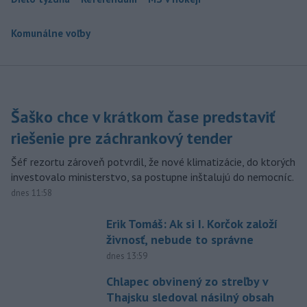
Komunálne voľby
Šaško chce v krátkom čase predstaviť
riešenie pre záchrankový tender
Šéf rezortu zároveň potvrdil, že nové klimatizácie, do ktorých
investovalo ministerstvo, sa postupne inštalujú do nemocníc.
dnes 11:58
Erik Tomáš: Ak si I. Korčok založí
živnosť, nebude to správne
dnes 13:59
Chlapec obvinený zo streľby v
Thajsku sledoval násilný obsah