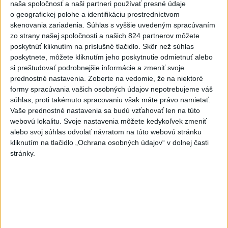
Viac
naša spoločnosť a naši partneri používať presné údaje
Videá a prenosy TASR TV
o geografickej polohe a identifikáciu prostredníctvom
skenovania zariadenia. Súhlas s vyššie uvedeným spracúvaním
Deväť Slovákov zabojuje na ME v Paríži
zo strany našej spoločnosti a našich 824 partnerov môžete
o čo najlepšie výsledky
poskytnúť kliknutím na príslušné tlačidlo. Skôr než súhlas
poskytnete, môžete kliknutím jeho poskytnutie odmietnuť alebo
si preštudovať podrobnejšie informácie a zmeniť svoje
Viac
prednostné nastavenia.
Zoberte na vedomie, že na niektoré
Najčítanejšie
formy spracúvania vašich osobných údajov nepotrebujeme váš
súhlas, proti takémuto spracovaniu však máte právo namietať.
6h
24h
7d
Vaše prednostné nastavenia sa budú vzťahovať len na túto
webovú lokalitu. Svoje nastavenia môžete kedykoľvek zmeniť
DRÁMA V PARLAMENTE: Poslankyňa
alebo svoj súhlas odvolať návratom na túto webovú stránku
1
kliknutím na tlačidlo „Ochrana osobných údajov“ v dolnej časti
hádzala do premiéra vajíčka
stránky.
2
Festival Lovestream 2026 pokračuje, druhý deň zakončil
Robbie Williams
3
Skončili ďalšie desiatky menších pôšt, samosprávam sa
to nepáči