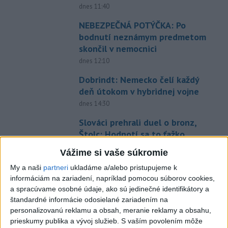
dnes 11:40
NEBEZPEČNÁ POTÝČKA: Po
bodnutí neznámym predmetom
skončil v nemocnici
dnes 12:10
Dobrindt: Nemecko čelí každý
deň útokom v hybridnej vojne
dnes 14:30
Slováci prehrali duel o bronz,
Štolc: Hodnotí sa to ťažko
dnes 10:18
Vážime si vaše súkromie
Práve teraz
My a naši
partneri
ukladáme a/alebo pristupujeme k
informáciám na zariadení, napríklad pomocou súborov cookies,
-
Pápež Lev XIV. v nedeľu vyzval na vytvorenie
14:30
a spracúvame osobné údaje, ako sú jedinečné identifikátory a
humanitárnych
koridorov pre civilistov zasiahnutých vojnou v
štandardné informácie odosielané zariadením na
Sudáne, v ktorej zahynuli desaťtisíce ľudí a milióny sú vysídlené.
personalizovanú reklamu a obsah, meranie reklamy a obsahu,
prieskumy publika a vývoj služieb.
S vaším povolením môže