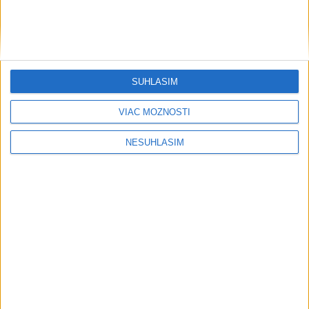
SÚHLASÍM
VIAC MOŽNOSTÍ
NESÚHLASÍM
....