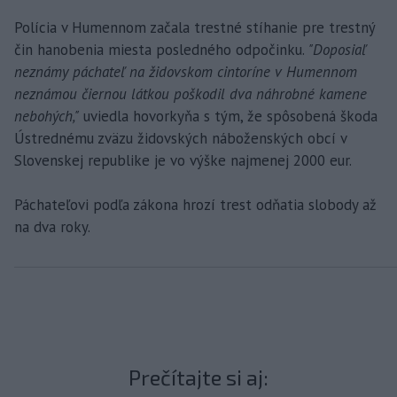
Polícia v Humennom začala trestné stíhanie pre trestný
čin hanobenia miesta posledného odpočinku.
"Doposiaľ
neznámy páchateľ na židovskom cintoríne v Humennom
neznámou čiernou látkou poškodil dva náhrobné kamene
nebohých,"
uviedla hovorkyňa s tým, že spôsobená škoda
Ústrednému zväzu židovských náboženských obcí v
Slovenskej republike je vo výške najmenej 2000 eur.
Páchateľovi podľa zákona hrozí trest odňatia slobody až
na dva roky.
Prečítajte si aj: