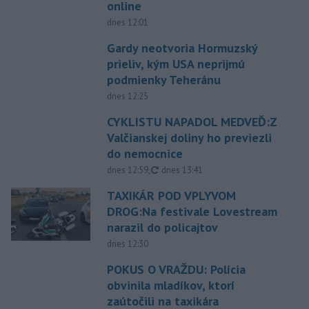
online
dnes 12:01
Gardy neotvoria Hormuzský
prieliv, kým USA neprijmú
podmienky Teheránu
dnes 12:25
CYKLISTU NAPADOL MEDVEĎ:Z
Valčianskej doliny ho previezli
do nemocnice
aktualizované
dnes 12:59
,
dnes 13:41
TAXIKÁR POD VPLYVOM
DROG:Na festivale Lovestream
narazil do policajtov
dnes 12:30
POKUS O VRAŽDU: Polícia
obvinila mladíkov, ktorí
zaútočili na taxikára