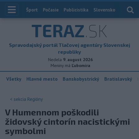
Index
Šport
Počasie
Publicistika
Slovensko
Zahranič
TERAZ
.SK
Spravodajský portál Tlačovej agentúry Slovenskej
republiky
Nedela
9. august 2026
Meniny má
Ľubomíra
Všetky
Hlavné mesto
Banskobystrický
Bratislavský
< sekcia
Regióny
V Humennom poškodili
židovský cintorín nacistickými
symbolmi