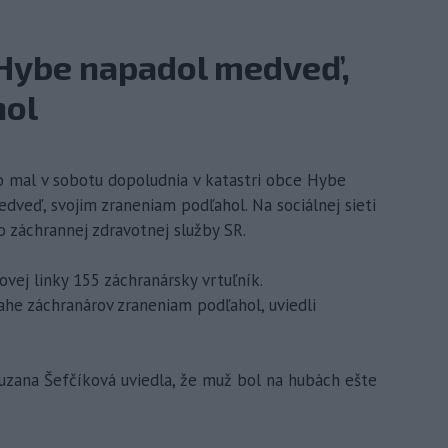
 Hybe napadol medveď,
hol
o mal v sobotu dopoludnia v katastri obce Hybe
dveď, svojim zraneniam podľahol. Na sociálnej sieti
 záchrannej zdravotnej služby SR.
vej linky 155 záchranársky vrtuľník.
ahe záchranárov zraneniam podľahol, uviedli
Zuzana Šefčíková uviedla, že muž bol na hubách ešte