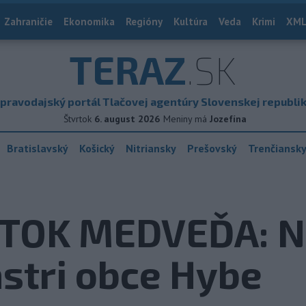
Zahraničie
Ekonomika
Regióny
Kultúra
Veda
Krimi
XML
TERAZ
.SK
pravodajský portál Tlačovej agentúry Slovenskej republi
Štvrtok
6. august 2026
Meniny má
Jozefína
Bratislavský
Košický
Nitriansky
Prešovský
Trenčiansk
ÚTOK MEDVEĎA: N
stri obce Hybe