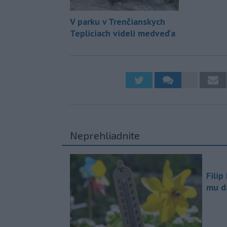
V parku v Trenčianskych
Tepliciach videli medveďa
Neprehliadnite
Filip
mu da