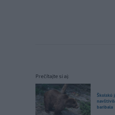
Prečítajte si aj:
Školskú 
navštívi
baribala