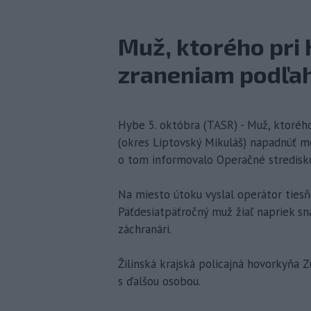
Muž, ktorého pri
zraneniam podľa
Hybe 5. októbra (TASR) - Muž, ktoréh
(okres Liptovský Mikuláš) napadnúť me
o tom informovalo Operačné stredisko
Na miesto útoku vyslal operátor tiesňo
Päťdesiatpäťročný muž žiaľ napriek sn
záchranári.
Žilinská krajská policajná hovorkyňa 
s ďalšou osobou.