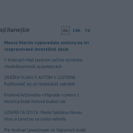
ajčítanejšie
6h
24h
7d
Mesto Martin vypovedalo zmluvy na tri
rozpracované investičné akcie
V Košiciach Nad jazerom začína výstavba
chodníka,otvorili aj pumptrack
ZRÁŽKA VLAKU S AUTOM V LOZORNE:
Rušňovodič jej už nedokázal zabrániť
Kruhová križovatka v Poprade v smere z
Hozelca bude hotová budúci rok
UZAVRETÁ CESTA: Medzi Spišskou Novou
Vsou a Levočou sa stala nehoda
Pre festival Lovestream vo Vajnoroch budú