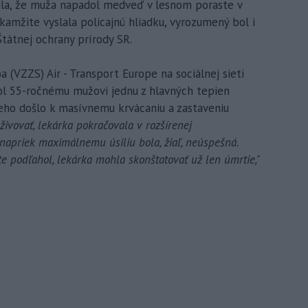
lnila, že muža napadol medveď v lesnom poraste v
amžite vyslala policajnú hliadku, vyrozumený bol i
átnej ochrany prírody SR.
 (VZZS) Air - Transport Europe na sociálnej sieti
hol 55-ročnému mužovi jednu z hlavných tepien
eho došlo k masívnemu krvácaniu a zastaveniu
živovať, lekárka pokračovala v rozšírenej
j napriek maximálnemu úsiliu bola, žiaľ, neúspešná.
e podľahol, lekárka mohla skonštatovať už len úmrtie,"