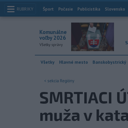
RUBRIKY
Index
Šport
Počasie
Publicistika
Slovensko
Komunálne
voľby 2026
S
Všetky správy
Všetky
Hlavné mesto
Banskobystrický
< sekcia
Regióny
SMRTIACI 
muža v kata