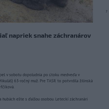
7
iaľ napriek snahe záchranárov
rpel v sobotu dopoludnia po útoku medveďa v
ikuláš) 63-ročný muž. Pre TASR to potvrdila žilinská
fčíková.
 hubách ešte s ďalšou osobou. Leteckí záchranári