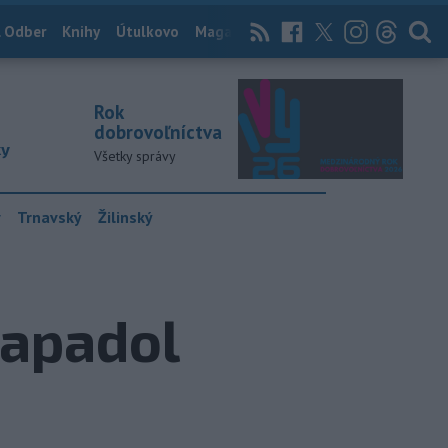
 Odber
Knihy
Útulkovo
Magazín
News Now
Archív
TASR
Rok
dobrovoľníctva
ky
Všetky správy
y
Trnavský
Žilinský
apadol