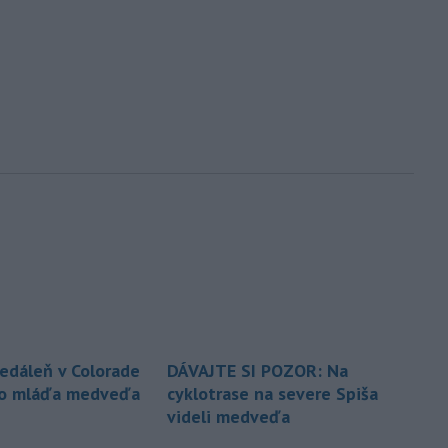
jedáleň v Colorade
DÁVAJTE SI POZOR: Na
lo mláďa medveďa
cyklotrase na severe Spiša
videli medveďa