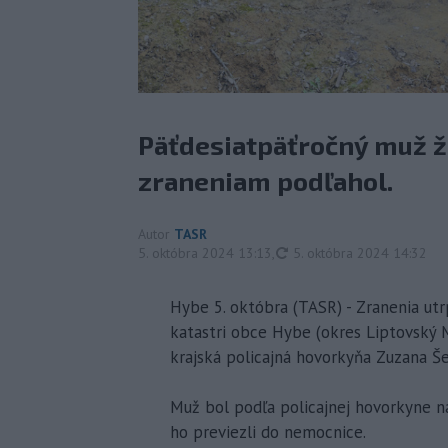
Päťdesiatpäťročný muž ž
zraneniam podľahol.
Autor
TASR
aktualizované
5. októbra 2024 13:13
,
5. októbra 2024 14:32
Hybe 5. októbra (TASR) - Zranenia ut
katastri obce Hybe (okres Liptovský M
krajská policajná hovorkyňa Zuzana Še
Muž bol podľa policajnej hovorkyne na
ho previezli do nemocnice.