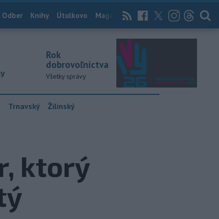
 Odber
Knihy
Útulkovo
Magazín
News Now
Archív
TASR
Rok
dobrovoľníctva
ky
Všetky správy
y
Trnavský
Žilinský
, ktorý
tý