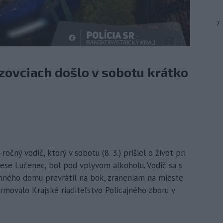
7
zovciach došlo v sobotu krátko
čný vodič, ktorý v sobotu (8. 3.) prišiel o život pri
ese Lučenec, bol pod vplyvom alkoholu. Vodič sa s
nného domu prevrátil na bok, zraneniam na mieste
ormovalo Krajské riaditeľstvo Policajného zboru v