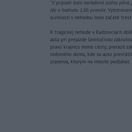
"V prípade bola nariadená súdna pitva, p
ide o hodnotu 1,66 promile. Vyšetrovani
súvislosti s nehodou bolo začaté tres
K tragickej nehode v Radzovciach doš
auta pri prejazde ľavotočivou zákruto
pravú krajnicu mimo cesty, prerazil z
rodinného domu, kde sa auto prevráti
zranenia, ktorým na mieste podľahol.