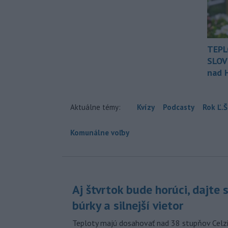
TEPL
SLOV
nad 
Aktuálne témy:
Kvízy
Podcasty
Rok Ľ.Š
Komunálne voľby
Aj štvrtok bude horúci, dajte 
búrky a silnejší vietor
Teploty majú dosahovať nad 38 stupňov Celzi