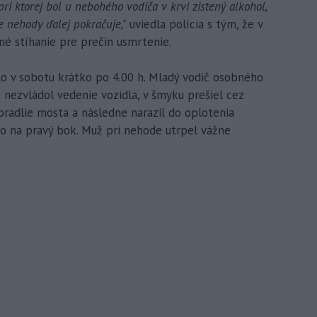
ri ktorej bol u nebohého vodiča v krvi zistený alkohol,
e nehody ďalej pokračuje,"
uviedla polícia s tým, že v
tné stíhanie pre prečin usmrtenie.
lo v sobotu krátko po 4.00 h. Mladý vodič osobného
u nezvládol vedenie vozidla, v šmyku prešiel cez
ábradlie mosta a následne narazil do oplotenia
lo na pravý bok. Muž pri nehode utrpel vážne