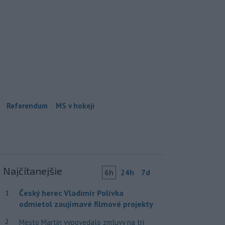
Referendum
MS v hokeji
Najčítanejšie
6h
24h
7d
Český herec Vladimír Polívka
1
odmietol zaujímavé filmové projekty
2
Mesto Martin vypovedalo zmluvy na tri