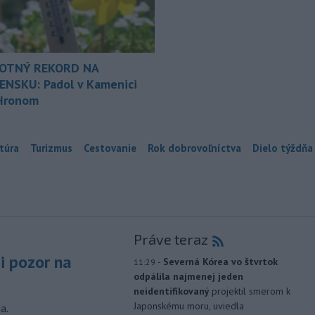
OTNÝ REKORD NA
ENSKU: Padol v Kamenici
Hronom
túra
Turizmus
Cestovanie
Rok dobrovoľníctva
Dielo týždňa
Práve teraz
si pozor na
-
Severná Kórea vo štvrtok
11:29
odpálila najmenej jeden
neidentifikovaný
projektil smerom k
Japonskému moru, uviedla
a.