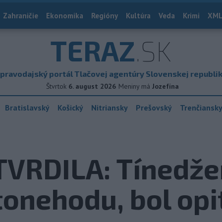
Zahraničie
Ekonomika
Regióny
Kultúra
Veda
Krimi
XML
TERAZ
.SK
pravodajský portál Tlačovej agentúry Slovenskej republi
Štvrtok
6. august 2026
Meniny má
Jozefína
Bratislavský
Košický
Nitriansky
Prešovský
Trenčiansk
VRDILA: Tínedžer
tonehodu, bol opi