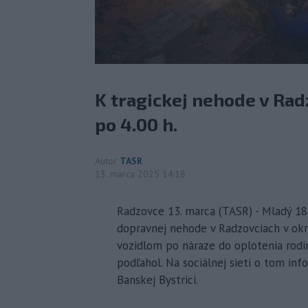
K tragickej nehode v Rad
po 4.00 h.
Autor
TASR
13. marca 2025 14:18
Radzovce 13. marca (TASR) - Mladý 18-ro
dopravnej nehode v Radzovciach v okr
vozidlom po náraze do oplotenia rodi
podľahol. Na sociálnej sieti o tom inf
Banskej Bystrici.