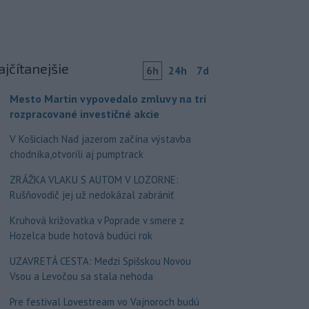
ajčítanejšie
6h
24h
7d
Mesto Martin vypovedalo zmluvy na tri
rozpracované investičné akcie
V Košiciach Nad jazerom začína výstavba
chodníka,otvorili aj pumptrack
ZRÁŽKA VLAKU S AUTOM V LOZORNE:
Rušňovodič jej už nedokázal zabrániť
Kruhová križovatka v Poprade v smere z
Hozelca bude hotová budúci rok
UZAVRETÁ CESTA: Medzi Spišskou Novou
Vsou a Levočou sa stala nehoda
Pre festival Lovestream vo Vajnoroch budú