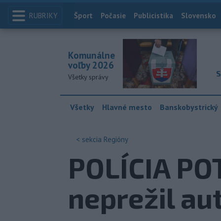
RUBRIKY
Index
Šport
Počasie
Publicistika
Slovensko
Komunálne
voľby 2026
S
Všetky správy
Všetky
Hlavné mesto
Banskobystrický
< sekcia
Regióny
POLÍCIA POT
neprežil au