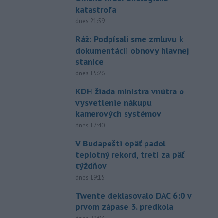
katastrofa
dnes 21:59
Ráž: Podpísali sme zmluvu k
dokumentácii obnovy hlavnej
stanice
dnes 15:26
KDH žiada ministra vnútra o
vysvetlenie nákupu
kamerových systémov
dnes 17:40
V Budapešti opäť padol
teplotný rekord, tretí za päť
týždňov
dnes 19:15
Twente deklasovalo DAC 6:0 v
prvom zápase 3. predkola