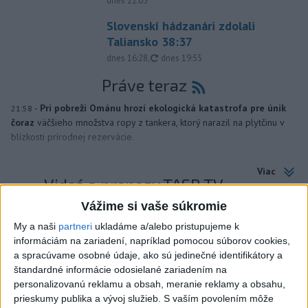
dnes 22:03
Slovenskí hádzanári zdolali
Taliansko 38:37
aktualizované
dnes 16:28
,
dnes 19:55
Práve teraz
-
Pri pobreží Ománu hrozí ekologická katastrofa pre únik
21:58
čoraz
väčšieho množstva ropy z tankera, ktorý narazil na plytčinu v
blízkosti prírodnej rezervácie.
Viac
Videá a prenosy TASR TV
Vážime si vaše súkromie
Deväť Slovákov zabojuje na ME v Paríži
My a naši
partneri
ukladáme a/alebo pristupujeme k
o čo najlepšie výsledky
informáciám na zariadení, napríklad pomocou súborov cookies,
a spracúvame osobné údaje, ako sú jedinečné identifikátory a
Viac
štandardné informácie odosielané zariadením na
Najčítanejšie
personalizovanú reklamu a obsah, meranie reklamy a obsahu,
prieskumy publika a vývoj služieb.
S vaším povolením môže