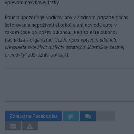
vplyvom návykovej látky.
Polícia upozorňuje vodičov, aby v žiadnom prípade počas
šoférovania nepožívali alkohol a ani neviedli auto v
takom čase po požití alkoholu, keď sa ešte alkohol
nachádza v organizme.
"Jazdou pod vplyvom alkoholu
ohrozujete svoj život a životy ostatných účastníkov cestnej
premávky,"
zdôraznili policajti.
Zdieľaj na Facebooku