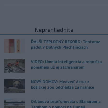
Neprehliadnite
ĎALŠÍ TEPLOTNÝ REKORD: Tentoraz
padol v Dolných Plachtinciach
VIDEO: Umelá inteligencia a robotika
pomáhajú už aj záchranárom
NOVÝ DOMOV: Medveď Artur z
košickej zoo odchádza za hranice
Orbánová telefonovala s Blanárom a
Tarabom o pomoci na Dunaji