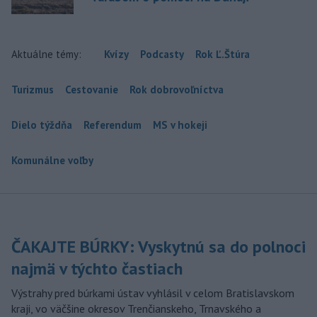
Aktuálne témy:
Kvízy
Podcasty
Rok Ľ.Štúra
Turizmus
Cestovanie
Rok dobrovoľníctva
Dielo týždňa
Referendum
MS v hokeji
Komunálne voľby
ČAKAJTE BÚRKY: Vyskytnú sa do polnoci
najmä v týchto častiach
Výstrahy pred búrkami ústav vyhlásil v celom Bratislavskom
kraji, vo väčšine okresov Trenčianskeho, Trnavského a