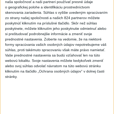
naša spoločnosť a naši partneri používať presné údaje
6h
24h
7d
o geografickej polohe a identifikáciu prostredníctvom
skenovania zariadenia. Súhlas s vyššie uvedeným spracúvaním
ÚPLNÉ ZATMENIE SLNKA: Časť Európy
1
zo strany našej spoločnosti a našich 824 partnerov môžete
zahalí tma, hrozia dôsledky
poskytnúť kliknutím na príslušné tlačidlo. Skôr než súhlas
poskytnete, môžete kliknutím jeho poskytnutie odmietnuť alebo
2
Kruhová križovatka v Poprade v smere z Hozelca bude
si preštudovať podrobnejšie informácie a zmeniť svoje
hotová budúci rok
prednostné nastavenia.
Zoberte na vedomie, že na niektoré
formy spracúvania vašich osobných údajov nepotrebujeme váš
3
V Košiciach Nad jazerom začína výstavba
súhlas, proti takémuto spracovaniu však máte právo namietať.
chodníka,otvorili aj pumptrack
Vaše prednostné nastavenia sa budú vzťahovať len na túto
webovú lokalitu. Svoje nastavenia môžete kedykoľvek zmeniť
4
Na kúpalisku Diakovce UNIKALA LÁTKA, osem ľudí
alebo svoj súhlas odvolať návratom na túto webovú stránku
skončilo v nemocnici
kliknutím na tlačidlo „Ochrana osobných údajov“ v dolnej časti
stránky.
5
Afganec, ktorý v Mníchove vrazil autom do davu, dostal
TREST
6
ĎALŠÍ TEPLOTNÝ REKORD: Tentoraz padol v Dolných
Plachtinciach
7
DPB: Všetky autobusy a trolejbusy majú klimatizáciu