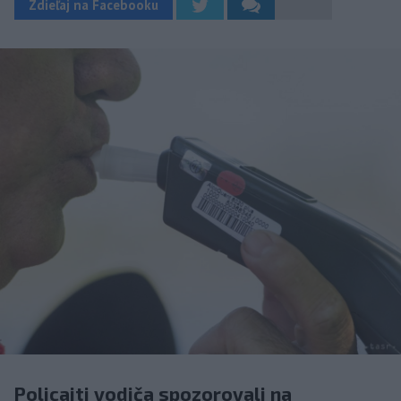
Zdieľaj na Facebooku
Policajti vodiča spozorovali na