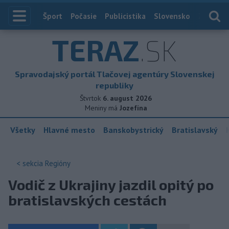
Index
Šport
Počasie
Publicistika
Slovensko
Zahranič
TERAZ
.SK
Spravodajský portál Tlačovej agentúry Slovenskej
republiky
Štvrtok
6. august 2026
Meniny má
Jozefína
Všetky
Hlavné mesto
Banskobystrický
Bratislavský
< sekcia
Regióny
Vodič z Ukrajiny jazdil opitý po
bratislavských cestách