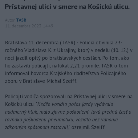
Prístavnej ulici v smere na Košickú ulicu.
Autor
TASR
11. decembra 2023 14:49
Bratislava 11. decembra (TASR) - Polícia obvinila 23-
ročného Vladislava K. z Ukrajiny, ktorý v nedeľu (10. 12.) v
noci jazdil opitý po bratislavských cestách. Po tom, ako
ho zastavili policajti, nafúkal 2,21 promile. TASR o tom
informoval hovorca Krajského riaditeľstva Policajného
zboru v Bratislave Michal Szeiff.
Policajti vodiča spozorovali na Prístavnej ulici v smere na
Košickú ulicu.
"Keďže vozidlo počas jazdy vydávalo
nadmerný hluk, malo zjavne poškodenú ľavú prednú časť a
rovnako poškodenú pneumatiku, vozidlo bez váhania
zákonným spôsobom zastavili,"
ozrejmil Szeiff.