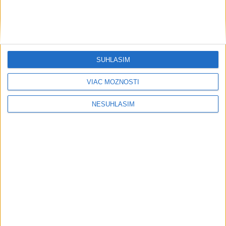
Ternovoj získal zlato v skokoch z 10
m veže
dnes 21:02
SÚHLASÍM
VIAC MOŽNOSTÍ
Neprehliadnite
NESÚHLASÍM
EXTRÉMNE teplá noc: Najvyššie
maximum sa posunulo na novú úroveň
VIDEO: MUNÍCIA V DUNAJI: Mínu
previezli na likvidáciu
PÁD LIETADLA PRI OČOVEJ: Zahynuli
traja ľudia