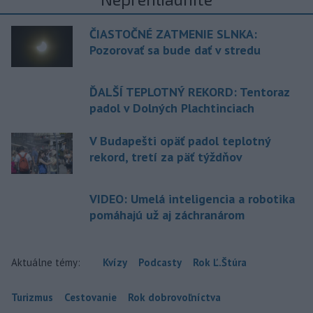
ČIASTOČNÉ ZATMENIE SLNKA:
Pozorovať sa bude dať v stredu
ĎALŠÍ TEPLOTNÝ REKORD: Tentoraz
padol v Dolných Plachtinciach
V Budapešti opäť padol teplotný
rekord, tretí za päť týždňov
VIDEO: Umelá inteligencia a robotika
pomáhajú už aj záchranárom
Aktuálne témy:
Kvízy
Podcasty
Rok Ľ.Štúra
Turizmus
Cestovanie
Rok dobrovoľníctva