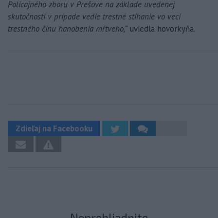
Policajného zboru v Prešove na základe uvedenej
skutočnosti v prípade vedie trestné stíhanie vo veci
trestného činu hanobenia mŕtveho,“
uviedla hovorkyňa.
Zdieľaj na Facebooku
Neprehliadnite