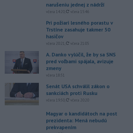
narušeniu jednej z nádrží
aktualizované
včera 14:20
,
včera 15:46
Pri požiari lesného porastu v
Trstíne zasahuje takmer 50
hasičov
aktualizované
včera 20:21
,
včera 21:05
A. Danko vylúčil, že by sa SNS
pred voľbami spájala, avizuje
zmeny
včera 18:51
Senát USA schválil zákon o
sankciách proti Rusku
aktualizované
včera 19:50
,
včera 20:20
Magyar o kandidátoch na post
prezidenta: Mená nebudú
prekvapením