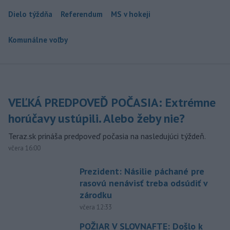
Dielo týždňa
Referendum
MS v hokeji
Komunálne voľby
VEĽKÁ PREDPOVEĎ POČASIA: Extrémne
horúčavy ustúpili. Alebo žeby nie?
Teraz.sk prináša predpoveď počasia na nasledujúci týždeň.
včera 16:00
Prezident: Násilie páchané pre
rasovú nenávisť treba odsúdiť v
zárodku
včera 12:33
POŽIAR V SLOVNAFTE: Došlo k