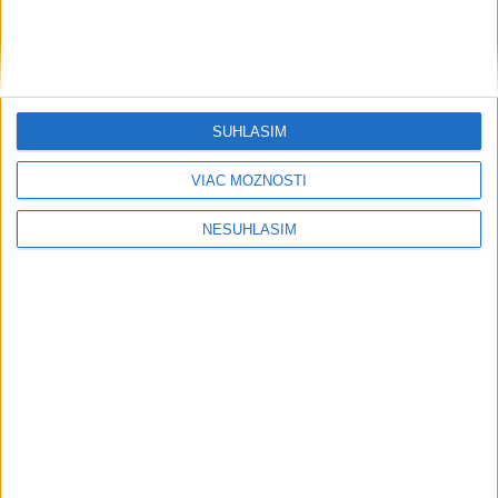
Počasie
AKTUÁLNA PREDPOVEĎ POČASIA NA SEDEM DNÍ
SÚHLASÍM
VIAC MOŽNOSTÍ
....
NESÚHLASÍM
....