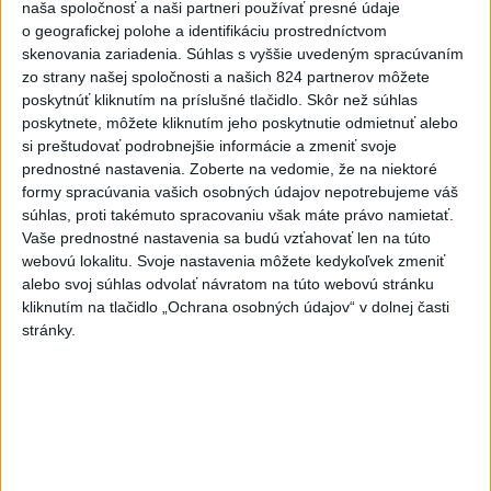
naša spoločnosť a naši partneri používať presné údaje
o geografickej polohe a identifikáciu prostredníctvom
Zobraziť viac
Info
skenovania zariadenia. Súhlas s vyššie uvedeným spracúvaním
zo strany našej spoločnosti a našich 824 partnerov môžete
poskytnúť kliknutím na príslušné tlačidlo. Skôr než súhlas
Najnovšie videá
Najsledovanejšie videá
poskytnete, môžete kliknutím jeho poskytnutie odmietnuť alebo
si preštudovať podrobnejšie informácie a zmeniť svoje
Kontrolný deň na Spišskom hrade
prednostné nastavenia.
Zoberte na vedomie, že na niektoré
potvrdil výrazný pokrok...
formy spracúvania vašich osobných údajov nepotrebujeme váš
dnes 18:09
|
Ministerstvo kultúry SR
|
16
súhlas, proti takémuto spracovaniu však máte právo namietať.
zobrazení
Vaše prednostné nastavenia sa budú vzťahovať len na túto
webovú lokalitu. Svoje nastavenia môžete kedykoľvek zmeniť
⁉️FICO, KDE STE⁉️ČO TIE VAŠE DRÍSTY
alebo svoj súhlas odvolať návratom na túto webovú stránku
O BENZÍNE⁉️VŠETKÝCH...
kliknutím na tlačidlo „Ochrana osobných údajov“ v dolnej časti
dnes 17:02
|
Jakab Július
|
6388
zobrazení
stránky.
Taraba: Rozvíjame všetky kúty
Slovenska
dnes 16:57
|
Taraba Tomáš
|
4271
zobrazení
Najnovšie statusy štátnych inštitúcií