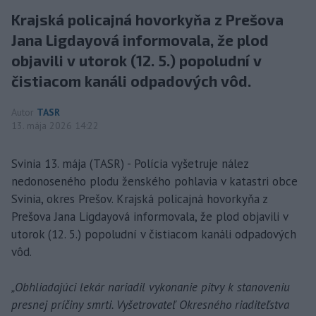
Krajská policajná hovorkyňa z Prešova
Jana Ligdayová informovala, že plod
objavili v utorok (12. 5.) popoludní v
čistiacom kanáli odpadových vôd.
Autor
TASR
13. mája 2026 14:22
Svinia 13. mája (TASR) - Polícia vyšetruje nález
nedonoseného plodu ženského pohlavia v katastri obce
Svinia, okres Prešov. Krajská policajná hovorkyňa z
Prešova Jana Ligdayová informovala, že plod objavili v
utorok (12. 5.) popoludní v čistiacom kanáli odpadových
vôd.
„Obhliadajúci lekár nariadil vykonanie pitvy k stanoveniu
presnej príčiny smrti. Vyšetrovateľ Okresného riaditeľstva