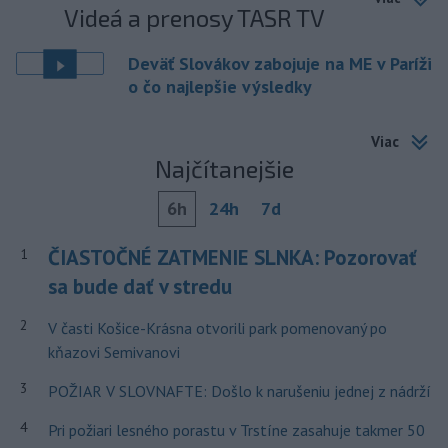
Videá a prenosy TASR TV
Deväť Slovákov zabojuje na ME v Paríži
o čo najlepšie výsledky
Viac
Najčítanejšie
6h
24h
7d
ČIASTOČNÉ ZATMENIE SLNKA: Pozorovať
1
sa bude dať v stredu
2
V časti Košice-Krásna otvorili park pomenovaný po
kňazovi Semivanovi
3
POŽIAR V SLOVNAFTE: Došlo k narušeniu jednej z nádrží
4
Pri požiari lesného porastu v Trstíne zasahuje takmer 50