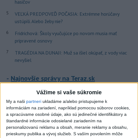
hasičov
5
VEĽKÁ PREDPOVEĎ POČASIA: Extrémne horúčavy
ustúpili. Alebo žeby nie?
6
Fridrichová: Školy vyučujúce po novom musia mať
pripravené osnovy
7
TRAGÉDIA NA DUNAJI: Muž sa išiel okúpať, z vody viac
nevyšiel
Najnovšie správy na Teraz.sk
Vyhlásenia
Vážime si vaše súkromie
Priame prenosy z Národnej rady SR
My a naši
partneri
ukladáme a/alebo pristupujeme k
informáciám na zariadení, napríklad pomocou súborov cookies,
a spracúvame osobné údaje, ako sú jedinečné identifikátory a
štandardné informácie odosielané zariadením na
personalizovanú reklamu a obsah, meranie reklamy a obsahu,
Politika na sociálnych sieťach
prieskumy publika a vývoj služieb.
S vaším povolením môže