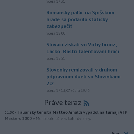
včera 17:31
Románsky palác na Spišskom
hrade sa podarilo staticky
zabezpečiť
včera 18:00
Slováci získali vo Vichy bronz,
Lacko: Rastú talentovaní hráči
včera 15:51
Slovenky remizovali v druhom
prípravnom dueli so Slovinkami
2:2
aktualizované
včera 17:13
,
včera 19:45
Práve teraz
-
Taliansky tenista Matteo Arnaldi vypadol na turnaji ATP
21:30
Masters 1000
v Montreale už v 3. kole dvojhry.
Viac