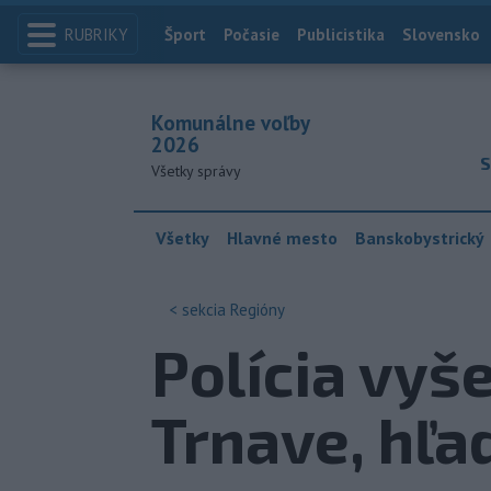
RUBRIKY
Index
Šport
Počasie
Publicistika
Slovensko
Komunálne voľby
2026
S
Všetky správy
Všetky
Hlavné mesto
Banskobystrický
< sekcia
Regióny
Polícia vyš
Trnave, hľa