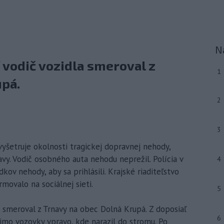
N
í vodič vozidla smeroval z
1
upá.
2
3
 vyšetruje okolnosti tragickej dopravnej nehody,
avy. Vodič osobného auta nehodu neprežil. Polícia v
4
kov nehody, aby sa prihlásili. Krajské riaditeľstvo
movalo na sociálnej sieti.
5
a smeroval z Trnavy na obec Dolná Krupá. Z doposiaľ
6
mimo vozovky vpravo, kde narazil do stromu. Po