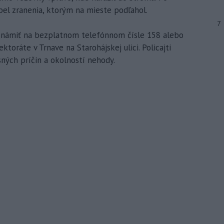
rpel zranenia, ktorým na mieste podľahol.
7
známiť na bezplatnom telefónnom čísle 158 alebo
ráte v Trnave na Starohájskej ulici. Policajti
ných príčin a okolností nehody.