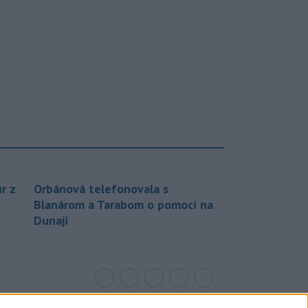
r z
Orbánová telefonovala s
Blanárom a Tarabom o pomoci na
Dunaji
Facebook
Twitter
RSS
page
page
feed