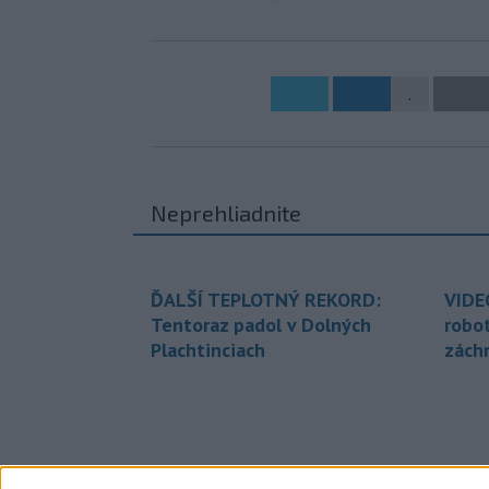
.
Neprehliadnite
ĎALŠÍ TEPLOTNÝ REKORD:
VIDE
Tentoraz padol v Dolných
robo
Plachtinciach
zách