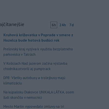
ajčítanejšie
6h
24h
7d
Kruhová križovatka v Poprade v smere z
Hozelca bude hotová budúci rok
Prešovský kraj vyzýva k využitiu bezplatného
parkoviska v Tatrách
V Košiciach Nad jazerom začína výstavba
chodníka,otvorili aj pumptrack
DPB: Všetky autobusy a trolejbusy majú
klimatizáciu
Na kúpalisku Diakovce UNIKALA LÁTKA, osem
ľudí skončilo v nemocnici
Mesto Martin vypovedalo zmluvy na tri