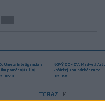
O: Umelá inteligencia a
NOVÝ DOMOV: Medveď Artu
tika pomáhajú už aj
košickej zoo odchádza za
ranárom
hranice
TERAZ
.SK