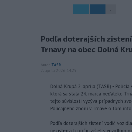
.
Podľa doterajších zisten
Trnavy na obec Dolná Kr
Autor
TASR
2. apríla 2026 14:29
Dolná Krupá 2. apríla (TASR) - Polícia
ktorá sa stala 24. marca neďaleko Trn
tejto súvislosti vyzýva prípadných sved
Policajného zboru v Trnave o tom infor
Podľa doterajších zistení vodič vozidl
nezistených príčin zišiel s vozidlom 