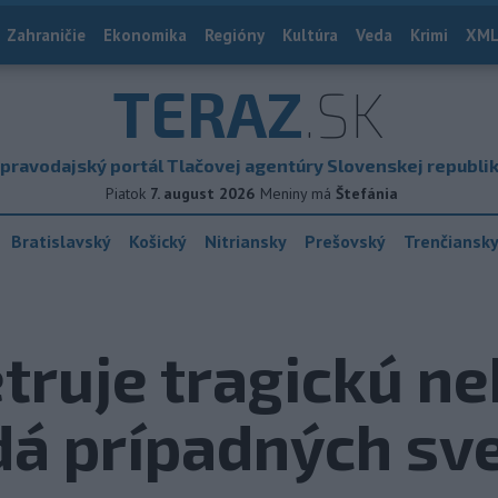
Zahraničie
Ekonomika
Regióny
Kultúra
Veda
Krimi
XML
TERAZ
.SK
pravodajský portál Tlačovej agentúry Slovenskej republi
Piatok
7. august 2026
Meniny má
Štefánia
Bratislavský
Košický
Nitriansky
Prešovský
Trenčiansk
etruje tragickú ne
dá prípadných sv