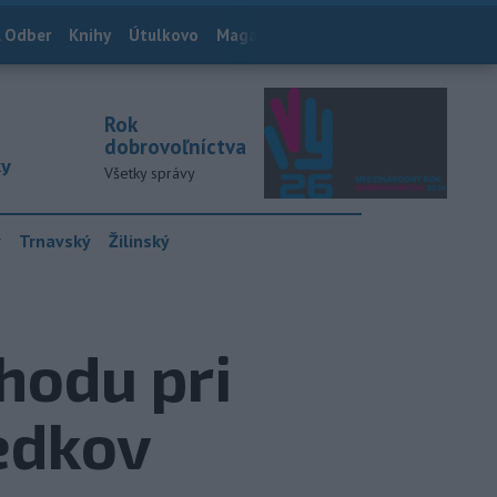
 Odber
Knihy
Útulkovo
Magazín
News Now
Archív
TASR
Rok
dobrovoľníctva
ky
Všetky správy
y
Trnavský
Žilinský
hodu pri
edkov