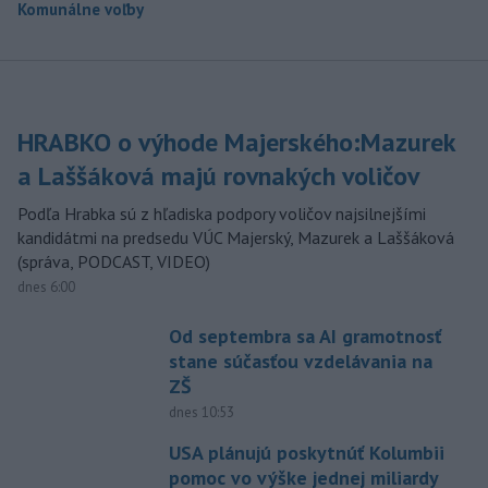
Komunálne voľby
HRABKO o výhode Majerského:Mazurek
a Laššáková majú rovnakých voličov
Podľa Hrabka sú z hľadiska podpory voličov najsilnejšími
kandidátmi na predsedu VÚC Majerský, Mazurek a Laššáková
(správa, PODCAST, VIDEO)
dnes 6:00
Od septembra sa AI gramotnosť
stane súčasťou vzdelávania na
ZŠ
dnes 10:53
USA plánujú poskytnúť Kolumbii
pomoc vo výške jednej miliardy