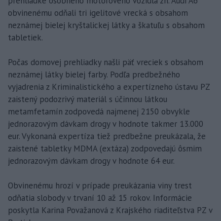
prehliadke osobného motorového vozidla zn. Audi A6
obvinenému odňali tri igelitové vrecká s obsahom
neznámej bielej kryštalickej látky a škatuľu s obsahom
tabletiek.
Počas domovej prehliadky našli päť vreciek s obsahom
neznámej látky bielej farby. Podľa predbežného
vyjadrenia z Kriminalistického a expertízneho ústavu PZ
zaistený podozrivý materiál s účinnou látkou
metamfetamín zodpovedá najmenej 2150 obvykle
jednorazovým dávkam drogy v hodnote takmer 13.000
eur. Vykonaná expertíza tiež predbežne preukázala, že
zaistené tabletky MDMA (extáza) zodpovedajú ôsmim
jednorazovým dávkam drogy v hodnote 64 eur.
Obvinenému hrozí v prípade preukázania viny trest
odňatia slobody v trvaní 10 až 15 rokov. Informácie
poskytla Karina Považanová z Krajského riaditeľstva PZ v