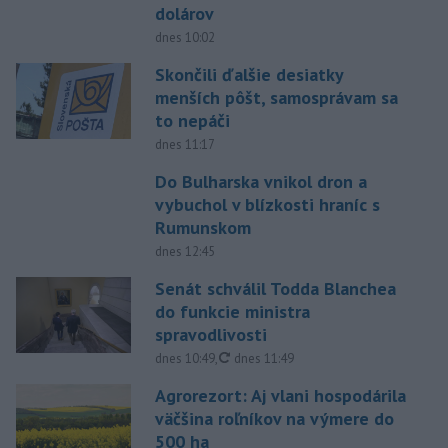
dolárov
dnes 10:02
Skončili ďalšie desiatky
menších pôšt, samosprávam sa
to nepáči
dnes 11:17
Do Bulharska vnikol dron a
vybuchol v blízkosti hraníc s
Rumunskom
dnes 12:45
Senát schválil Todda Blanchea
do funkcie ministra
spravodlivosti
aktualizované
dnes 10:49
,
dnes 11:49
Agrorezort: Aj vlani hospodárila
väčšina roľníkov na výmere do
500 ha