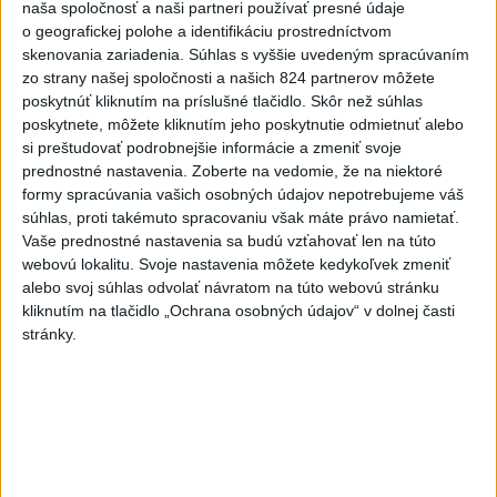
kňazovi Semivanovi
naša spoločnosť a naši partneri používať presné údaje
o geografickej polohe a identifikáciu prostredníctvom
4
Obranca Kaša dostal od Žiliny povolenie hľadať si nový
skenovania zariadenia. Súhlas s vyššie uvedeným spracúvaním
klub
zo strany našej spoločnosti a našich 824 partnerov môžete
poskytnúť kliknutím na príslušné tlačidlo. Skôr než súhlas
5
Pekárka zachránila život svojim zákazníkom, ktorí sa pár
poskytnete, môžete kliknutím jeho poskytnutie odmietnuť alebo
dní neukázali
si preštudovať podrobnejšie informácie a zmeniť svoje
prednostné nastavenia.
Zoberte na vedomie, že na niektoré
6
Na Kamzíku v Bratislave v sobotu otvoria nové Šantisko
formy spracúvania vašich osobných údajov nepotrebujeme váš
pre deti
súhlas, proti takémuto spracovaniu však máte právo namietať.
Vaše prednostné nastavenia sa budú vzťahovať len na túto
7
Brezno obnovuje zastávky MHD
webovú lokalitu. Svoje nastavenia môžete kedykoľvek zmeniť
alebo svoj súhlas odvolať návratom na túto webovú stránku
kliknutím na tlačidlo „Ochrana osobných údajov“ v dolnej časti
Najnovšie správy na Teraz.sk
stránky.
Vyhlásenia
Priame prenosy z Národnej rady SR