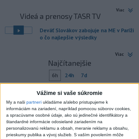
Viac
Videá a prenosy TASR TV
Deväť Slovákov zabojuje na ME v Paríži
o čo najlepšie výsledky
Viac
Najčítanejšie
6h
24h
7d
ÚPLNÉ ZATMENIE SLNKA: Časť Európy
1
Vážime si vaše súkromie
zahalí tma, hrozia dôsledky
My a naši
partneri
ukladáme a/alebo pristupujeme k
informáciám na zariadení, napríklad pomocou súborov cookies,
2
ČIASTOČNÉ ZATMENIE SLNKA: Pozorovať sa bude dať v
a spracúvame osobné údaje, ako sú jedinečné identifikátory a
stredu
štandardné informácie odosielané zariadením na
personalizovanú reklamu a obsah, meranie reklamy a obsahu,
3
V časti Košice-Krásna otvorili park pomenovaný po
prieskumy publika a vývoj služieb.
S vaším povolením môže