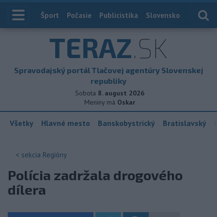
Index
Šport
Počasie
Publicistika
Slovensko
Zahranič
TERAZ
.SK
Spravodajský portál Tlačovej agentúry Slovenskej
republiky
Sobota
8. august 2026
Meniny má
Oskar
Všetky
Hlavné mesto
Banskobystrický
Bratislavský
< sekcia
Regióny
Polícia zadržala drogového
dílera