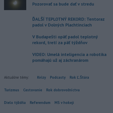
Pozorovať sa bude dať v stredu
ĎALŠÍ TEPLOTNÝ REKORD: Tentoraz
padol v Dolných Plachtinciach
V Budapešti opäť padol teplotný
rekord, tretí za päť týždňov
VIDEO: Umelá inteligencia a robotika
pomáhajú už aj záchranárom
Aktuálne témy:
Kvízy
Podcasty
Rok Ľ.Štúra
Turizmus
Cestovanie
Rok dobrovoľníctva
Dielo týždňa
Referendum
MS v hokeji