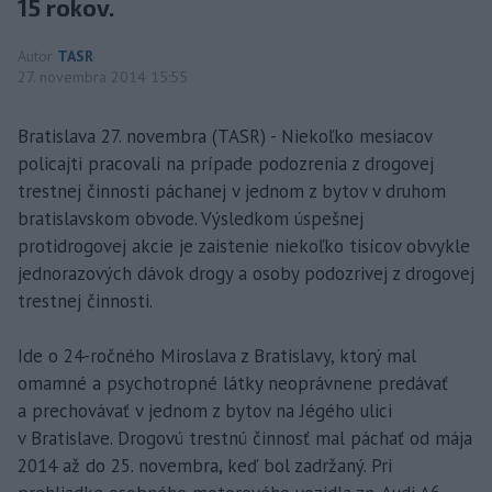
15 rokov.
Autor
TASR
27. novembra 2014 15:55
Bratislava 27. novembra (TASR) - Niekoľko mesiacov
policajti pracovali na prípade podozrenia z drogovej
trestnej činnosti páchanej v jednom z bytov v druhom
bratislavskom obvode. Výsledkom úspešnej
protidrogovej akcie je zaistenie niekoľko tisícov obvykle
jednorazových dávok drogy a osoby podozrivej z drogovej
trestnej činnosti.
Ide o 24-ročného Miroslava z Bratislavy, ktorý mal
omamné a psychotropné látky neoprávnene predávať
a prechovávať v jednom z bytov na Jégého ulici
v Bratislave. Drogovú trestnú činnosť mal páchať od mája
2014 až do 25. novembra, keď bol zadržaný. Pri