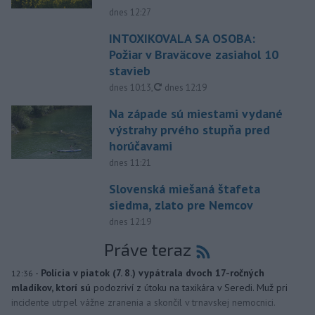
dnes 12:27
INTOXIKOVALA SA OSOBA:
Požiar v Braväcove zasiahol 10
stavieb
aktualizované
dnes 10:13
,
dnes 12:19
Na západe sú miestami vydané
výstrahy prvého stupňa pred
horúčavami
dnes 11:21
Slovenská miešaná štafeta
siedma, zlato pre Nemcov
dnes 12:19
Práve teraz
-
Polícia v piatok (7. 8.) vypátrala dvoch 17-ročných
12:36
mladíkov, ktorí sú
podozriví z útoku na taxikára v Seredi. Muž pri
incidente utrpel vážne zranenia a skončil v trnavskej nemocnici.