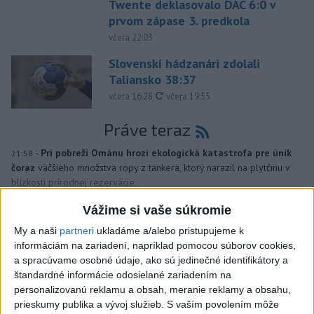
Twente deklasovalo DAC 6:0 v
prvom zápase 3. predkola
včera 22:03
Slovenskí hádzanári zdolali
Taliansko 38:37
aktualizované
včera 16:28
,
včera 19:55
Práve teraz
-
Pri pobreží Ománu hrozí ekologická katastrofa pre únik
21:58
čoraz
väčšieho množstva ropy z tankera, ktorý narazil na plytčinu v
blízkosti prírodnej rezervácie.
Vážime si vaše súkromie
Viac
Videá a prenosy TASR TV
My a naši
partneri
ukladáme a/alebo pristupujeme k
informáciám na zariadení, napríklad pomocou súborov cookies,
a spracúvame osobné údaje, ako sú jedinečné identifikátory a
Deväť Slovákov zabojuje na ME v Paríži
štandardné informácie odosielané zariadením na
o čo najlepšie výsledky
personalizovanú reklamu a obsah, meranie reklamy a obsahu,
prieskumy publika a vývoj služieb.
S vaším povolením môže