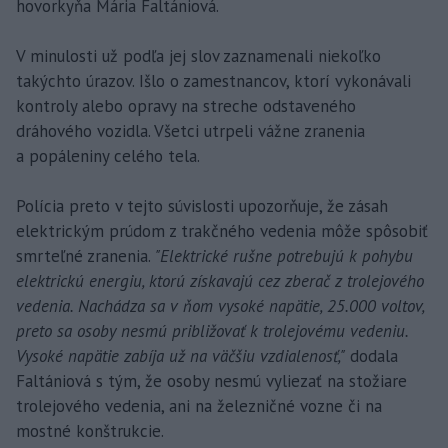
hovorkyňa Mária Faltániová.
V minulosti už podľa jej slov zaznamenali niekoľko
takýchto úrazov. Išlo o zamestnancov, ktorí vykonávali
kontroly alebo opravy na streche odstaveného
dráhového vozidla. Všetci utrpeli vážne zranenia
a popáleniny celého tela.
Polícia preto v tejto súvislosti upozorňuje, že zásah
elektrickým prúdom z trakčného vedenia môže spôsobiť
smrteľné zranenia.
"Elektrické rušne potrebujú k pohybu
elektrickú energiu, ktorú získavajú cez zberač z trolejového
vedenia. Nachádza sa v ňom vysoké napätie, 25.000 voltov,
preto sa osoby nesmú približovať k trolejovému vedeniu.
Vysoké napätie zabíja už na väčšiu vzdialenosť,"
dodala
Faltániová s tým, že osoby nesmú vyliezať na stožiare
trolejového vedenia, ani na železničné vozne či na
mostné konštrukcie.