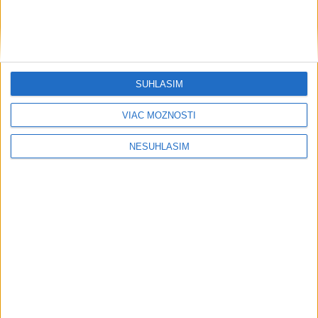
PSG spečatil prestup Akliouchea z
Monaca, podpísali 5-ročnú zmluvu
včera 21:13
SÚHLASÍM
Ternovoj získal zlato v skokoch z 10
VIAC MOŽNOSTÍ
m veže
včera 21:02
NESÚHLASÍM
Neprehliadnite
EXTRÉMNE teplá noc: Najvyššie
maximum sa posunulo na novú úroveň
VIDEO: MUNÍCIA V DUNAJI: Mínu
previezli na likvidáciu