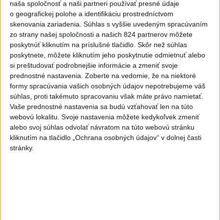
Viac
naša spoločnosť a naši partneri používať presné údaje
Najčítanejšie
o geografickej polohe a identifikáciu prostredníctvom
skenovania zariadenia. Súhlas s vyššie uvedeným spracúvaním
6h
24h
7d
zo strany našej spoločnosti a našich 824 partnerov môžete
poskytnúť kliknutím na príslušné tlačidlo. Skôr než súhlas
poskytnete, môžete kliknutím jeho poskytnutie odmietnuť alebo
ÚPLNÉ ZATMENIE SLNKA: Časť Európy
1
si preštudovať podrobnejšie informácie a zmeniť svoje
zahalí tma, hrozia dôsledky
prednostné nastavenia.
Zoberte na vedomie, že na niektoré
formy spracúvania vašich osobných údajov nepotrebujeme váš
2
Prešovský kraj vyzýva k využitiu bezplatného parkoviska v
súhlas, proti takémuto spracovaniu však máte právo namietať.
Tatrách
Vaše prednostné nastavenia sa budú vzťahovať len na túto
webovú lokalitu. Svoje nastavenia môžete kedykoľvek zmeniť
3
ČAKAJTE BÚRKY: Vyskytnú sa do polnoci najmä v týchto
alebo svoj súhlas odvolať návratom na túto webovú stránku
častiach
kliknutím na tlačidlo „Ochrana osobných údajov“ v dolnej časti
stránky.
4
Kruhová križovatka v Poprade v smere z Hozelca bude
hotová budúci rok
5
V Košiciach Nad jazerom začína výstavba
chodníka,otvorili aj pumptrack
6
Na kúpalisku Diakovce UNIKALA LÁTKA, osem ľudí