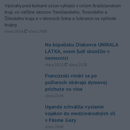
Výstrahy pred búrkami ústav vyhlásil v celom Bratislavskom
kraji, vo väčšine okresov Trenčianskeho, Trnavského a
Žilinského kraja a v okresoch Snina a Sobrance na východe
krajiny.
aktualizované
včera 18:54
,
včera 19:09
Na kúpalisku Diakovce UNIKALA
LÁTKA, osem ľudí skončilo v
nemocnici
aktualizované
včera 18:23
,
včera 21:38
Francúzski vinári sa po
požiaroch obávajú dymovej
príchute vo víne
včera 21:44
Uganda schválila vyslanie
vojakov do medzinárodných síl
v Pásme Gazy
včera 20:49