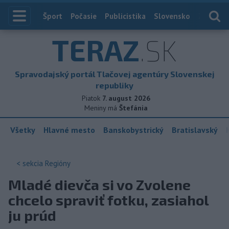
Index
Šport
Počasie
Publicistika
Slovensko
Zahranič
TERAZ
.SK
Spravodajský portál Tlačovej agentúry Slovenskej
republiky
Piatok
7. august 2026
Meniny má
Štefánia
Všetky
Hlavné mesto
Banskobystrický
Bratislavský
< sekcia
Regióny
Mladé dievča si vo Zvolene
chcelo spraviť fotku, zasiahol
ju prúd