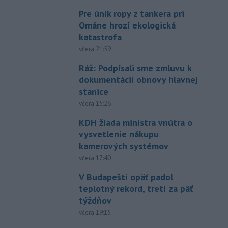
Pre únik ropy z tankera pri
Ománe hrozí ekologická
katastrofa
včera 21:59
Ráž: Podpísali sme zmluvu k
dokumentácii obnovy hlavnej
stanice
včera 15:26
KDH žiada ministra vnútra o
vysvetlenie nákupu
kamerových systémov
včera 17:40
V Budapešti opäť padol
teplotný rekord, tretí za päť
týždňov
včera 19:15