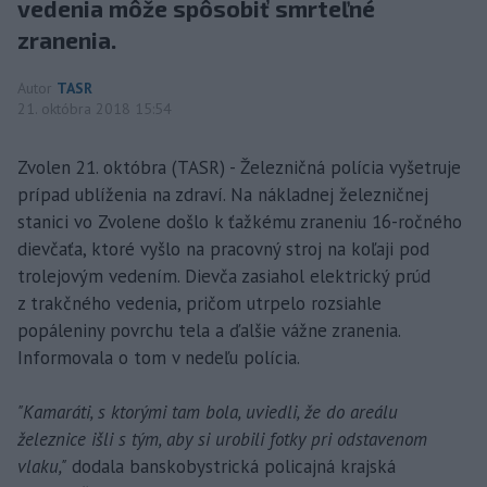
vedenia môže spôsobiť smrteľné
zranenia.
Autor
TASR
21. októbra 2018 15:54
Zvolen 21. októbra (TASR) - Železničná polícia vyšetruje
prípad ublíženia na zdraví. Na nákladnej železničnej
stanici vo Zvolene došlo k ťažkému zraneniu 16-ročného
dievčaťa, ktoré vyšlo na pracovný stroj na koľaji pod
trolejovým vedením. Dievča zasiahol elektrický prúd
z trakčného vedenia, pričom utrpelo rozsiahle
popáleniny povrchu tela a ďalšie vážne zranenia.
Informovala o tom v nedeľu polícia.
"Kamaráti, s ktorými tam bola, uviedli, že do areálu
železnice išli s tým, aby si urobili fotky pri odstavenom
vlaku,"
dodala banskobystrická policajná krajská