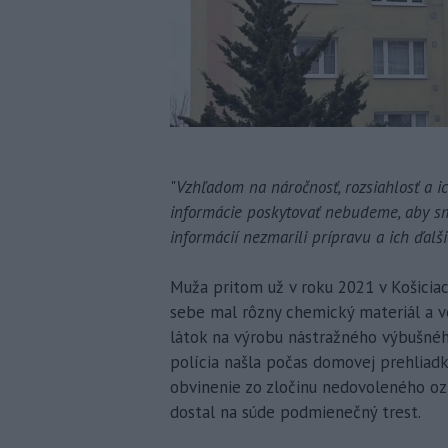
"
Vzhľadom na náročnosť, rozsiahlosť a ic
informácie poskytovať nebudeme, aby s
informácií nezmarili prípravu a ich ďalši
Muža pritom už v roku 2021 v Košiciach
sebe mal rôzny chemický materiál a v
látok na výrobu nástražného výbušnéh
polícia našla počas domovej prehliad
obvinenie zo zločinu nedovoleného oz
dostal na súde podmienečný trest.