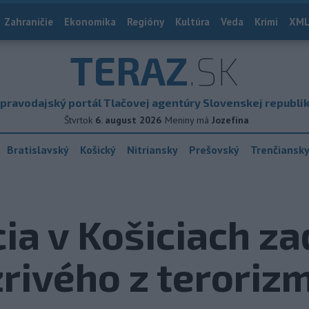
Zahraničie
Ekonomika
Regióny
Kultúra
Veda
Krimi
XML
TERAZ
.SK
pravodajský portál Tlačovej agentúry Slovenskej republi
Štvrtok
6. august 2026
Meniny má
Jozefína
Bratislavský
Košický
Nitriansky
Prešovský
Trenčiansk
cia v Košiciach za
rivého z teroriz