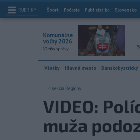
RUBRIKY
Index
Šport
Počasie
Publicistika
Slovensko
Komunálne
voľby 2026
S
Všetky správy
Všetky
Hlavné mesto
Banskobystrický
< sekcia
Regióny
VIDEO: Polí
muža podoz