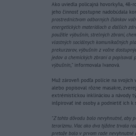
Ako uviedla policajná hovorkyňa, 48-ro
jeho činnosť postupne nadobúdala kont
prostredníctvom odborných článkov voľne
energetických materiáloch a ďalších zdro
použitie výbušnín, strelných zbraní, che
vlastných sociálnych komunikačných pla
prekurzorov, výbušnín z voľne dostupnýc
jedov a chemických zbraní a popisoval 
výbušnín
," informovala Ivanová.
Muž zároveň podľa polície na svojich v
alebo popisoval rôzne masakre, zverej
extrémistickou inklináciou a návody t
inšpirovať iné osoby a podnietiť ich k
"
Z tohto dôvodu bolo nevyhnutné, aby po
terorizmu. Viac ako dva týždne trvala roz
pretože bolo v prvom rade nevyhnutné n