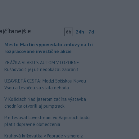
ajčítanejšie
6h
24h
7d
Mesto Martin vypovedalo zmluvy na tri
rozpracované investičné akcie
ZRÁŽKA VLAKU S AUTOM V LOZORNE:
Rušňovodič jej už nedokázal zabrániť
UZAVRETÁ CESTA: Medzi Spišskou Novou
Vsou a Levočou sa stala nehoda
V Košiciach Nad jazerom začína výstavba
chodníka,otvorili aj pumptrack
Pre festival Lovestream vo Vajnoroch budú
platiť dopravné obmedzenia
Kruhová križovatka v Poprade v smere z