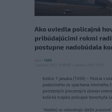
Ako uviedla policajná ho
pribúdajúcimi rokmi radi
postupne nadobúdala kon
Autor
TASR
aktualizované
7. januára 2025 10:40
,
7. januára 2025 15:35
Košice 7. januára (TASR) – Polícia v u
podozrivého zo spáchania trestného či
potrebných procesných úkonov smerova
košická krajská policajná hovorkyňa L
"
Naďalej sa vykonávajú ďalšie procesné 