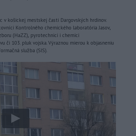
líc v košickej mestskej časti Dargovských hrdinov.
pracovníci Kontrolného chemického laboratória Jasov,
zboru (HaZZ), pyrotechnici i chemici
vu či 103. pluk vojska. Výraznou mierou k objasneniu
formačná služba (SIS).