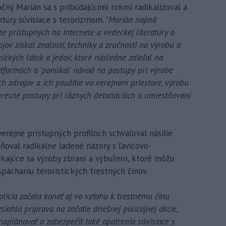
čný Marián sa s pribúdajúcimi rokmi radikalizoval a
úry súvisiace s terorizmom. "
Marián najmä
 prístupných na internete a vedeckej literatúry o
jov získal znalosti, techniky a zručnosti na výrobu a
mických látok a jedov, ktoré následne zdieľal na
tformách a 'ponúkal' návod na postupy pri výrobe
h zdrojov a ich použitie vo verejnom priestore, výrobu
presné postupy pri rôznych detonáciách a umiestňovaní
erejne prístupných profiloch schvaľoval násilie
ňoval radikálne ladené názory s ľavicovo-
ýkajúce sa výroby zbraní a výbušnín, ktoré môžu
 spáchaniu teroristických trestných činov.
lícia začala konať aj vo vzťahu k trestnému činu
siahla príprava na začatie dnešnej policajnej akcie,
aplánovať a zabezpečiť také opatrenia súvisiace s