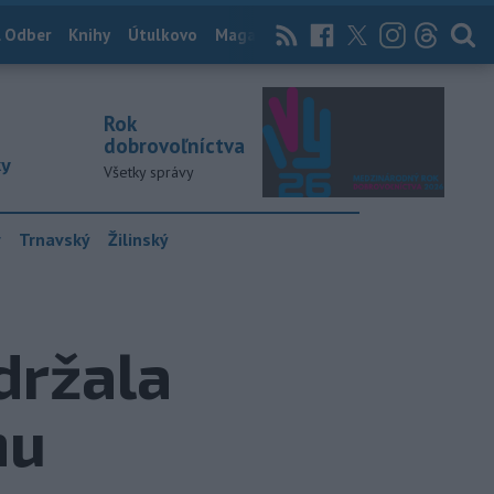
 Odber
Knihy
Útulkovo
Magazín
News Now
Archív
TASR
Rok
dobrovoľníctva
ky
Všetky správy
y
Trnavský
Žilinský
držala
mu