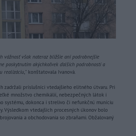
h vážnosť však nateraz bližšie ani podrobnejšie
me poskytnutím akýchkoľvek ďalších podrobností a
u realizáciu
," konštatovala Ivanová.
 zadržali príslušníci vtedajšieho elitného útvaru. Pri
eľké množstvo chemikálií, nebezpečných látok i
o systému, dokonca i strelivo či nefunkčnú muníciu
ky. Výsledkom vtedajších procesných úkonov bolo
brojovania a obchodovania so zbraňami. Obžalovaný