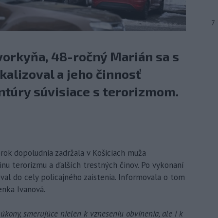
7
vorkyňa, 48-ročný Marián sa s
kalizoval a jeho činnosť
túry súvisiace s terorizmom.
torok dopoludnia zadržala v Košiciach muža
nu terorizmu a ďalších trestných činov. Po vykonaní
l do cely policajného zaistenia. Informovala o tom
enka Ivanová.
úkony, smerujúce nielen k vzneseniu obvinenia, ale i k