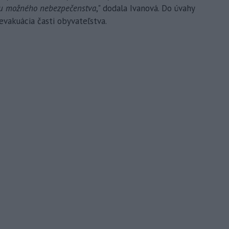
iou možného nebezpečenstva
," dodala Ivanová. Do úvahy
evakuácia časti obyvateľstva.