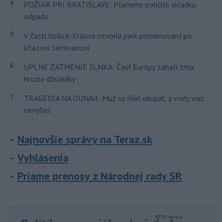
4
POŽIAR PRI BRATISLAVE: Plamene pohltili skládku
odpadu
5
V časti Košice-Krásna otvorili park pomenovaný po
kňazovi Semivanovi
6
ÚPLNÉ ZATMENIE SLNKA: Časť Európy zahalí tma,
hrozia dôsledky
7
TRAGÉDIA NA DUNAJI: Muž sa išiel okúpať, z vody viac
nevyšiel
Najnovšie správy na Teraz.sk
Vyhlásenia
Priame prenosy z Národnej rady SR