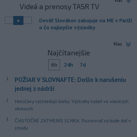
Viac
Videá a prenosy TASR TV
Deväť Slovákov zabojuje na ME v Paríži
o čo najlepšie výsledky
Viac
Najčítanejšie
6h
24h
7d
POŽIAR V SLOVNAFTE: Došlo k narušeniu
1
jednej z nádrží
2
Horúčavy vystriedajú búrky: Výstrahy vydali vo viacerých
okresoch
3
ČIASTOČNÉ ZATMENIE SLNKA: Pozorovať sa bude dať v
stredu