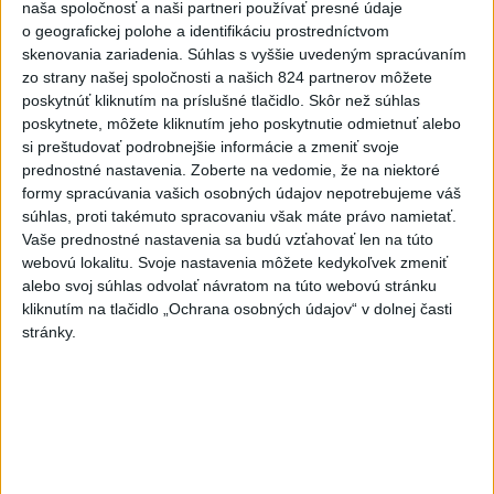
naša spoločnosť a naši partneri používať presné údaje
vyšetrenie útoku na cudzincov v
o geografickej polohe a identifikáciu prostredníctvom
Nitre
skenovania zariadenia. Súhlas s vyššie uvedeným spracúvaním
dnes 18:06
zo strany našej spoločnosti a našich 824 partnerov môžete
poskytnúť kliknutím na príslušné tlačidlo. Skôr než súhlas
Rezort školstva pomôže samosprávam s určovaním
poskytnete, môžete kliknutím jeho poskytnutie odmietnuť alebo
školských obvodov
si preštudovať podrobnejšie informácie a zmeniť svoje
prednostné nastavenia.
Zoberte na vedomie, že na niektoré
O jedného prevádzača menej: Prispela k tomu aj slovenská
formy spracúvania vašich osobných údajov nepotrebujeme váš
polícia
súhlas, proti takémuto spracovaniu však máte právo namietať.
Vaše prednostné nastavenia sa budú vzťahovať len na túto
POŽIAR V SLOVNAFTE: Došlo k narušeniu jednej z nádrží
webovú lokalitu. Svoje nastavenia môžete kedykoľvek zmeniť
alebo svoj súhlas odvolať návratom na túto webovú stránku
kliknutím na tlačidlo „Ochrana osobných údajov“ v dolnej časti
Zahraničie
stránky.
KDR prešetrí správy o prítomnosti
uránu v zásielkach kobaltu pre Čínu
dnes 20:06