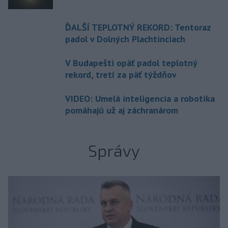
ĎALŠÍ TEPLOTNÝ REKORD: Tentoraz
padol v Dolných Plachtinciach
V Budapešti opäť padol teplotný
rekord, tretí za päť týždňov
VIDEO: Umelá inteligencia a robotika
pomáhajú už aj záchranárom
Správy