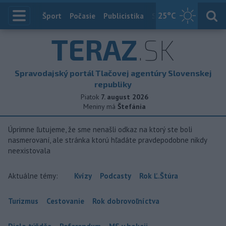
25
°C
Index
Šport
Počasie
Publicistika
Slovensko
Zahranič
TERAZ
.SK
Spravodajský portál Tlačovej agentúry Slovenskej
republiky
Piatok
7. august 2026
Meniny má
Štefánia
Úprimne ľutujeme, že sme nenašli odkaz na ktorý ste boli
nasmerovaní, ale stránka ktorú hľadáte pravdepodobne nikdy
neexistovala
Aktuálne témy:
Kvízy
Podcasty
Rok Ľ.Štúra
Turizmus
Cestovanie
Rok dobrovoľníctva