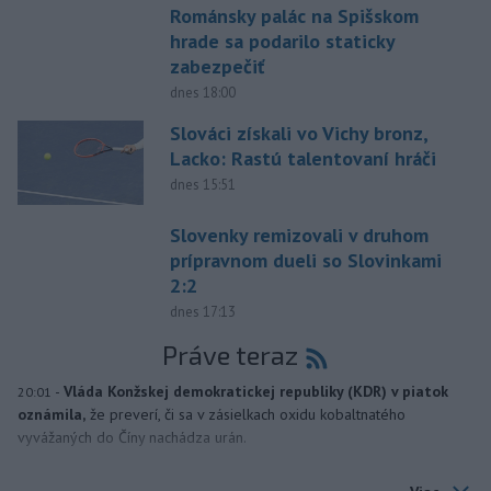
Románsky palác na Spišskom
hrade sa podarilo staticky
zabezpečiť
dnes 18:00
Slováci získali vo Vichy bronz,
Lacko: Rastú talentovaní hráči
dnes 15:51
Slovenky remizovali v druhom
prípravnom dueli so Slovinkami
2:2
dnes 17:13
Práve teraz
-
Vláda Konžskej demokratickej republiky (KDR) v piatok
20:01
oznámila,
že preverí, či sa v zásielkach oxidu kobaltnatého
vyvážaných do Číny nachádza urán.