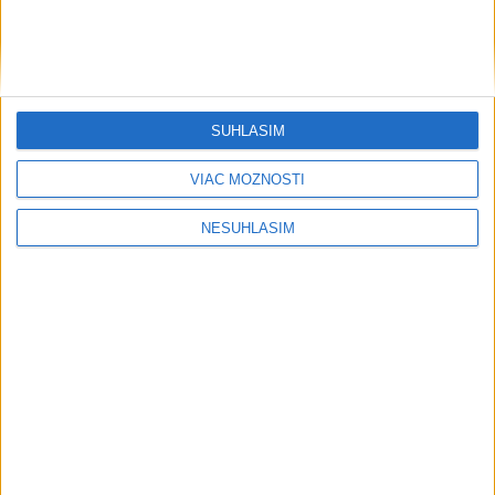
SÚHLASÍM
VIAC MOŽNOSTÍ
NESÚHLASÍM
....