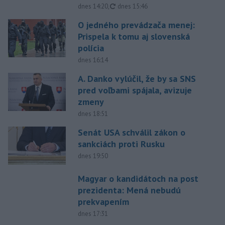
aktualizované
dnes 14:20
,
dnes 15:46
O jedného prevádzača menej:
Prispela k tomu aj slovenská
polícia
dnes 16:14
A. Danko vylúčil, že by sa SNS
pred voľbami spájala, avizuje
zmeny
dnes 18:51
Senát USA schválil zákon o
sankciách proti Rusku
dnes 19:50
Magyar o kandidátoch na post
prezidenta: Mená nebudú
prekvapením
dnes 17:31