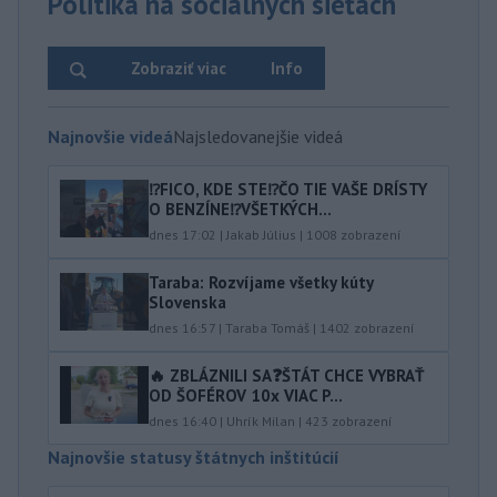
Politika na sociálnych sieťach
Zobraziť viac
Info
Najnovšie videá
Najsledovanejšie videá
⁉️FICO, KDE STE⁉️ČO TIE VAŠE DRÍSTY
O BENZÍNE⁉️VŠETKÝCH...
dnes 17:02
|
Jakab Július
|
1008
zobrazení
Taraba: Rozvíjame všetky kúty
Slovenska
dnes 16:57
|
Taraba Tomáš
|
1402
zobrazení
🔥 ZBLÁZNILI SA❓️ŠTÁT CHCE VYBRAŤ
OD ŠOFÉROV 10x VIAC P...
dnes 16:40
|
Uhrík Milan
|
423
zobrazení
Najnovšie statusy štátnych inštitúcií