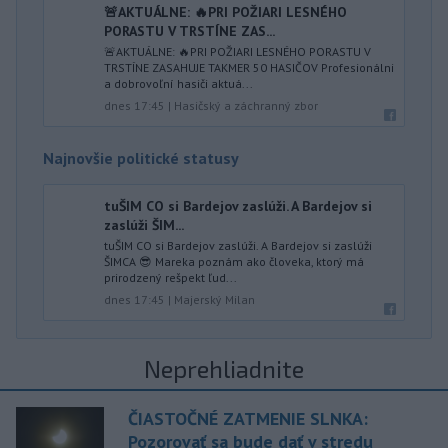
🚨AKTUÁLNE: 🔥PRI POŽIARI LESNÉHO
PORASTU V TRSTÍNE ZAS...
🚨AKTUÁLNE: 🔥PRI POŽIARI LESNÉHO PORASTU V
TRSTÍNE ZASAHUJE TAKMER 50 HASIČOV Profesionálni
a dobrovoľní hasiči aktuá...
dnes 17:45
|
Hasičský a záchranný zbor
Najnovšie politické statusy
tuŠIM CO si Bardejov zaslúži. A Bardejov si
zaslúži ŠIM...
tuŠIM CO si Bardejov zaslúži. A Bardejov si zaslúži
ŠIMCA 😎 Mareka poznám ako človeka, ktorý má
prirodzený rešpekt ľud...
dnes 17:45
|
Majerský Milan
Neprehliadnite
ČIASTOČNÉ ZATMENIE SLNKA:
Pozorovať sa bude dať v stredu