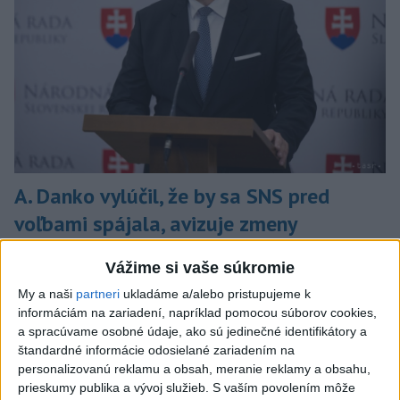
A. Danko vylúčil, že by sa SNS pred
voľbami spájala, avizuje zmeny
Vyhlásil, že už nebude niesť zodpovednosť za „zbabrané
Vážime si vaše súkromie
zonácie, odposluchy ani za iné veci, s ktorými SNS nemá nič
spoločné“.
My a naši
partneri
ukladáme a/alebo pristupujeme k
informáciám na zariadení, napríklad pomocou súborov cookies,
dnes 18:51
a spracúvame osobné údaje, ako sú jedinečné identifikátory a
štandardné informácie odosielané zariadením na
Slovensko
personalizovanú reklamu a obsah, meranie reklamy a obsahu,
prieskumy publika a vývoj služieb.
S vaším povolením môže
KDH od polície očakáva rýchle