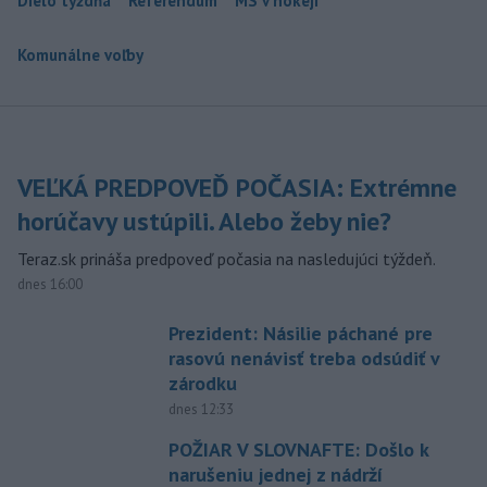
Dielo týždňa
Referendum
MS v hokeji
Komunálne voľby
VEĽKÁ PREDPOVEĎ POČASIA: Extrémne
horúčavy ustúpili. Alebo žeby nie?
Teraz.sk prináša predpoveď počasia na nasledujúci týždeň.
dnes 16:00
Prezident: Násilie páchané pre
rasovú nenávisť treba odsúdiť v
zárodku
dnes 12:33
POŽIAR V SLOVNAFTE: Došlo k
narušeniu jednej z nádrží