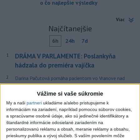
o čo najlepšie výsledky
Viac
Najčítanejšie
6h
24h
7d
DRÁMA V PARLAMENTE: Poslankyňa
1
hádzala do premiéra vajíčka
2
Darina Pačutová pomáha pacientom vo Vranove nad
Topľou slovom
Vážime si vaše súkromie
3
CYKLISTU NAPADOL MEDVEĎ:Z Valčianskej doliny ho
My a naši
partneri
ukladáme a/alebo pristupujeme k
previezli do nemocnice
informáciám na zariadení, napríklad pomocou súborov cookies,
a spracúvame osobné údaje, ako sú jedinečné identifikátory a
4
Skončili ďalšie desiatky menších pôšt, samosprávam sa
štandardné informácie odosielané zariadením na
to nepáči
personalizovanú reklamu a obsah, meranie reklamy a obsahu,
prieskumy publika a vývoj služieb.
S vaším povolením môže
5
Festival Lovestream 2026 pokračuje, druhý deň zakončil