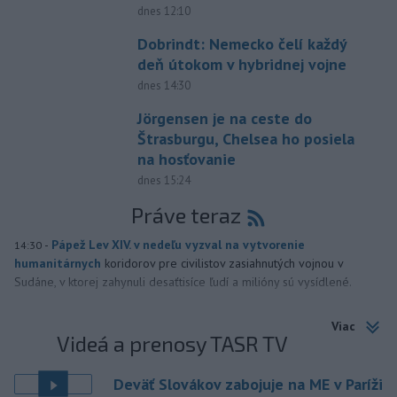
dnes 12:10
Dobrindt: Nemecko čelí každý
deň útokom v hybridnej vojne
dnes 14:30
Jörgensen je na ceste do
Štrasburgu, Chelsea ho posiela
na hosťovanie
dnes 15:24
Práve teraz
-
Pápež Lev XIV. v nedeľu vyzval na vytvorenie
14:30
humanitárnych
koridorov pre civilistov zasiahnutých vojnou v
Sudáne, v ktorej zahynuli desaťtisíce ľudí a milióny sú vysídlené.
Viac
Videá a prenosy TASR TV
Deväť Slovákov zabojuje na ME v Paríži