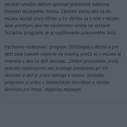
múzeá? umožní deťom spoznať jednotlivé odborné
činnosti múzejného života. Zároveň zistia, ako sa do
múzea dostal starý džbán a čo všetko sa s ním v múzeu
deje predtým, ako ho návštevníci uvidia na výstave.
Súčasťou programu je aj vyplňovanie pracovného listu.
Výchovno-vzdelávací program ZOO(lógia) s deťmi a pre
deti zasa žiakom odpovie na otázky, prečo sú v múzeu aj
zvieratá a ako sa doň dostanú.
„Deťom prezradíme, prečo
zvieratá vystavujeme, aké prístroje používame pri ich
skúmaní a aká je práca zoológa v múzeu. Súčasťou
programu je práca s bádateľským denníkom a výroba
domčeka pre hmyz,“
doplnilo múzeum.