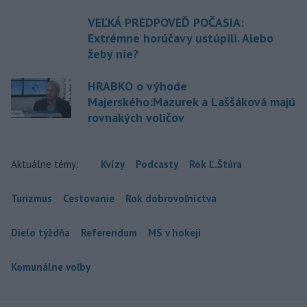
VEĽKÁ PREDPOVEĎ POČASIA:
Extrémne horúčavy ustúpili. Alebo
žeby nie?
HRABKO o výhode
Majerského:Mazurek a Laššáková majú
rovnakých voličov
Aktuálne témy:
Kvízy
Podcasty
Rok Ľ.Štúra
Turizmus
Cestovanie
Rok dobrovoľníctva
Dielo týždňa
Referendum
MS v hokeji
Komunálne voľby