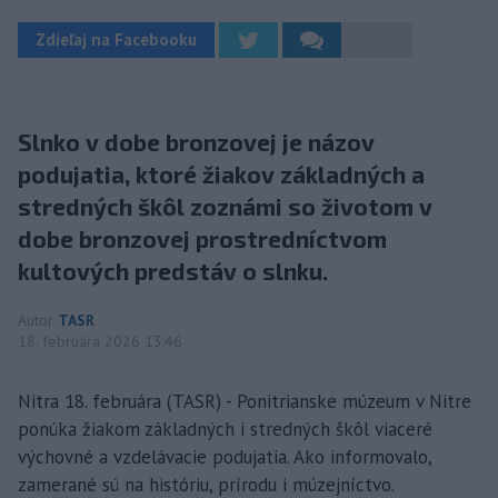
Zdieľaj na Facebooku
Slnko v dobe bronzovej je názov
podujatia, ktoré žiakov základných a
stredných škôl zoznámi so životom v
dobe bronzovej prostredníctvom
kultových predstáv o slnku.
Autor
TASR
18. februára 2026 13:46
Nitra 18. februára (TASR) - Ponitrianske múzeum v Nitre
ponúka žiakom základných i stredných škôl viaceré
výchovné a vzdelávacie podujatia. Ako informovalo,
zamerané sú na históriu, prírodu i múzejníctvo.