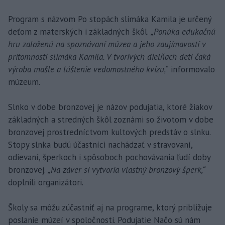
Program s názvom Po stopách slimáka Kamila je určený
deťom z materských i základných škôl.
„Ponúka edukačnú
hru založenú na spoznávaní múzea a jeho zaujímavostí v
prítomnosti slimáka Kamila. V tvorivých dielňach deti čaká
výroba mašle a lúštenie vedomostného kvízu,“
informovalo
múzeum.
Slnko v dobe bronzovej je názov podujatia, ktoré žiakov
základných a stredných škôl zoznámi so životom v dobe
bronzovej prostredníctvom kultových predstáv o slnku.
Stopy slnka budú účastníci nachádzať v stravovaní,
odievaní, šperkoch i spôsoboch pochovávania ľudí doby
bronzovej.
„Na záver si vytvoria vlastný bronzový šperk,“
doplnili organizátori.
Školy sa môžu zúčastniť aj na programe, ktorý približuje
poslanie múzeí v spoločnosti. Podujatie Načo sú nám