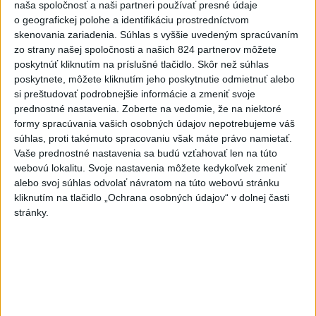
naša spoločnosť a naši partneri používať presné údaje
Robbie Williams
o geografickej polohe a identifikáciu prostredníctvom
skenovania zariadenia. Súhlas s vyššie uvedeným spracúvaním
6
OTESTUJTE SA: Rozumiete slovenským nárečiam? Tieto
zo strany našej spoločnosti a našich 824 partnerov môžete
slová vás potrápia
poskytnúť kliknutím na príslušné tlačidlo. Skôr než súhlas
poskytnete, môžete kliknutím jeho poskytnutie odmietnuť alebo
7
Najmenej 21 mŕtvych po zrážke dvoch autobusov na juhu
si preštudovať podrobnejšie informácie a zmeniť svoje
Nigeru
prednostné nastavenia.
Zoberte na vedomie, že na niektoré
formy spracúvania vašich osobných údajov nepotrebujeme váš
Najnovšie správy na Teraz.sk
súhlas, proti takémuto spracovaniu však máte právo namietať.
Vaše prednostné nastavenia sa budú vzťahovať len na túto
Vyhlásenia
webovú lokalitu. Svoje nastavenia môžete kedykoľvek zmeniť
alebo svoj súhlas odvolať návratom na túto webovú stránku
Priame prenosy z Národnej rady SR
kliknutím na tlačidlo „Ochrana osobných údajov“ v dolnej časti
stránky.
Politika na sociálnych sieťach
Zobraziť viac
Info