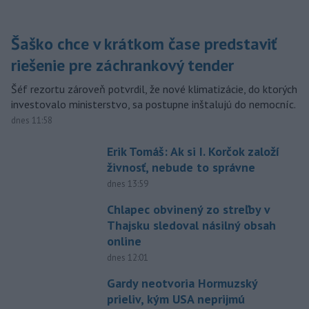
Šaško chce v krátkom čase predstaviť
riešenie pre záchrankový tender
Šéf rezortu zároveň potvrdil, že nové klimatizácie, do ktorých
investovalo ministerstvo, sa postupne inštalujú do nemocníc.
dnes 11:58
Erik Tomáš: Ak si I. Korčok založí
živnosť, nebude to správne
dnes 13:59
Chlapec obvinený zo streľby v
Thajsku sledoval násilný obsah
online
dnes 12:01
Gardy neotvoria Hormuzský
prieliv, kým USA neprijmú