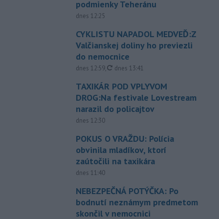
podmienky Teheránu
dnes 12:25
CYKLISTU NAPADOL MEDVEĎ:Z
Valčianskej doliny ho previezli
do nemocnice
aktualizované
dnes 12:59
,
dnes 13:41
TAXIKÁR POD VPLYVOM
DROG:Na festivale Lovestream
narazil do policajtov
dnes 12:30
POKUS O VRAŽDU: Polícia
obvinila mladíkov, ktorí
zaútočili na taxikára
dnes 11:40
NEBEZPEČNÁ POTÝČKA: Po
bodnutí neznámym predmetom
skončil v nemocnici