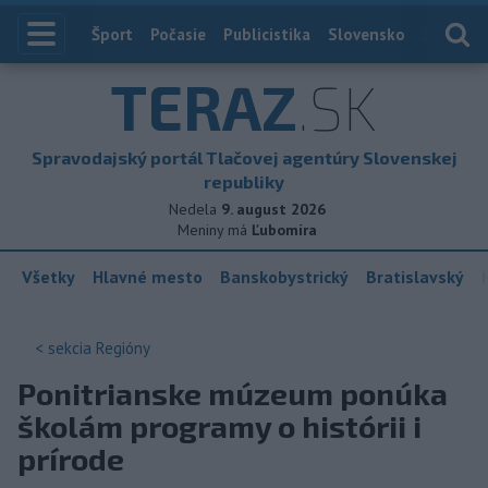
Index
Šport
Počasie
Publicistika
Slovensko
Zahranič
TERAZ
.SK
Spravodajský portál Tlačovej agentúry Slovenskej
republiky
Nedela
9. august 2026
Meniny má
Ľubomíra
Všetky
Hlavné mesto
Banskobystrický
Bratislavský
< sekcia
Regióny
Ponitrianske múzeum ponúka
školám programy o histórii i
prírode