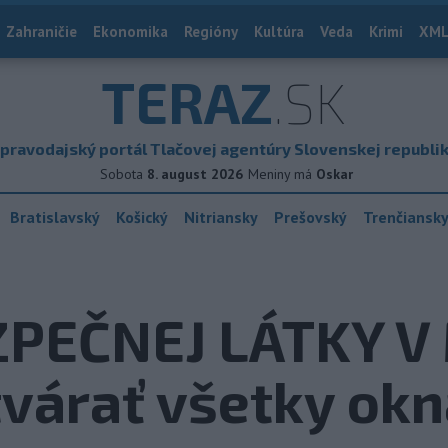
Zahraničie
Ekonomika
Regióny
Kultúra
Veda
Krimi
XML
TERAZ
.SK
pravodajský portál Tlačovej agentúry Slovenskej republi
Sobota
8. august 2026
Meniny má
Oskar
Bratislavský
Košický
Nitriansky
Prešovský
Trenčiansk
PEČNEJ LÁTKY V
várať všetky okn