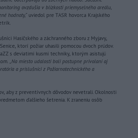
itoring ovzdušia v blízkosti priemyselného areálu,
ené hodnoty,“
uviedol pre TASR hovorca Krajského
trík.
ušníci Hasičského a záchranného zboru z Myjavy,
enice, ktorí požiar uhasili pomocou dvoch prúdov.
HaZZ s deviatimi kusmi techniky, ktorým asistujú
dlom.
„Na miesto udalosti boli postupne privolaní aj
atória a príslušníci z Požiarnotechnického a
v, aby z preventívnych dôvodov nevetrali. Okolnosti
 predmetom ďalšieho šetrenia. K zraneniu osôb