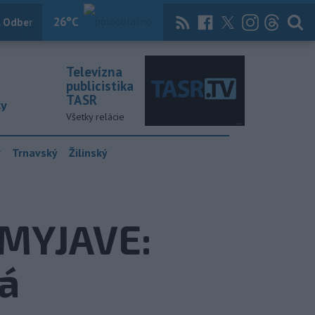
26
°C
 Odber
Knihy
Útulkovo
Magazín
News Now
Archív
TASR
Televízna
publicistika
TASR
ky
Všetky relácie
y
Trnavský
Žilinský
 MYJAVE:
á