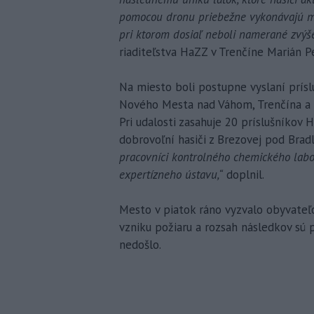
pomocou dronu priebežne vykonávajú mon
pri ktorom dosiaľ neboli namerané zvýš
riaditeľstva HaZZ v Trenčíne Marián Pe
Na miesto boli postupne vyslaní prísl
Nového Mesta nad Váhom, Trenčína a S
Pri udalosti zasahuje 20 príslušníkov 
dobrovoľní hasiči z Brezovej pod Bra
pracovníci kontrolného chemického labor
expertízneho ústavu,“
doplnil.
Mesto v piatok ráno vyzvalo obyvateľo
vzniku požiaru a rozsah následkov sú
nedošlo.