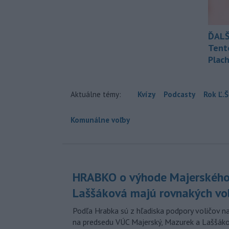
ĎALŠ
Tent
Plach
Aktuálne témy:
Kvízy
Podcasty
Rok Ľ.Š
Komunálne voľby
HRABKO o výhode Majerského
Laššáková majú rovnakých vo
Podľa Hrabka sú z hľadiska podpory voličov na
na predsedu VÚC Majerský, Mazurek a Laššák