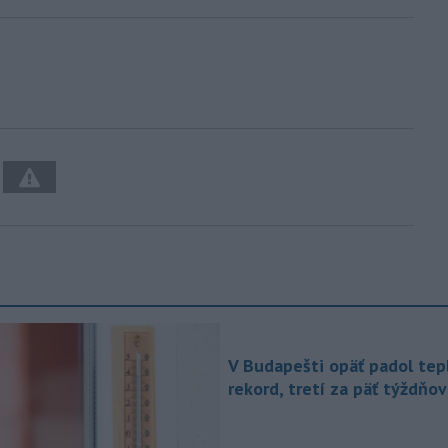
V Budapešti opäť padol tep
rekord, tretí za päť týždňov