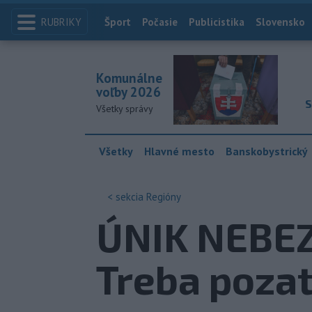
RUBRIKY
Index
Šport
Počasie
Publicistika
Slovensko
Komunálne
voľby 2026
S
Všetky správy
Všetky
Hlavné mesto
Banskobystrický
< sekcia
Regióny
ÚNIK NEBEZ
Treba pozat