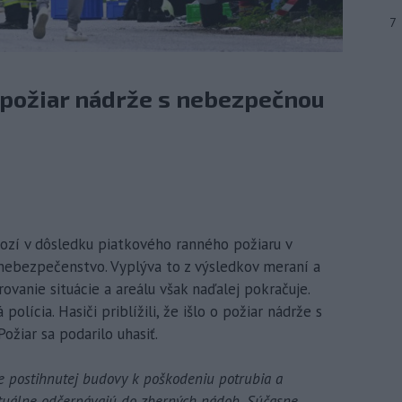
7
o o požiar nádrže s nebezpečnou
hrozí v dôsledku piatkového ranného požiaru v
nebezpečenstvo. Vyplýva to z výsledkov meraní a
ovanie situácie a areálu však naďalej pokračuje.
olícia. Hasiči priblížili, že išlo o požiar nádrže s
ožiar sa podarilo uhasiť.
ore postihnutej budovy k poškodeniu potrubia a
ktuálne odčerpávajú do zberných nádob. Súčasne