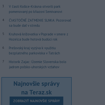
3
V časti Košice-Krásna otvorili park
pomenovaný po kňazovi Semivanovi
4
ČIASTOČNÉ ZATMENIE SLNKA: Pozorovať
sa bude dať v stredu
5
Kruhová križovatka v Poprade v smere z
Hozelca bude hotová budúci rok
6
Prešovský kraj vyzýva k využitiu
bezplatného parkoviska v Tatrách
7
Historik Zajac: Územie Slovenska bolo
jadrom poľsko-uhorských vzťahov
Najnovšie správy
na Teraz.sk
ZOBRAZIŤ NAJNOVŠIE SPRÁVY