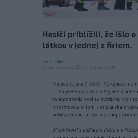
Hasiči priblížili, že išl
látkou v jednej z firiem.
Autor
TASR
aktualizované
5. júna 2026 8:22
,
5. júna 2026 10:08
Myjava 5. júna (TASR) - Verejnosti ne
priemyselnom areáli v Myjave žiadne 
vyhodnotenia kvality ovzdušia. Monitor
Informovala o tom trenčianska krajská p
nebezpečnou látkou v jednej z firiem. P
„V súvislosti s požiarom došlo v priest
následnému úniku látok, ktoré hasiči a