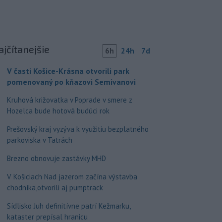
ajčítanejšie
6h
24h
7d
V časti Košice-Krásna otvorili park
pomenovaný po kňazovi Semivanovi
Kruhová križovatka v Poprade v smere z
Hozelca bude hotová budúci rok
Prešovský kraj vyzýva k využitiu bezplatného
parkoviska v Tatrách
Brezno obnovuje zastávky MHD
V Košiciach Nad jazerom začína výstavba
chodníka,otvorili aj pumptrack
Sídlisko Juh definitívne patrí Kežmarku,
kataster prepísal hranicu