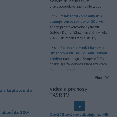
niekoľko dní neukázali, im
pravdepodobne zachránilo život.
-
Ministerstvo obrany USA
07:12
plánuje tento rok dokončiť prvé
testy
protiraketového systému
Golden Dome (Zlatá kupola) a v roku
2027 uskutočniť letové skúšky.
-
Rokovania medzi Iránom a
07:09
Ománom o situácii v Hormuzskom
prielive
napredujú a Spojené štáty
očakávajú, že dohoda bude uzavretá
čoskoro, uviedol v piatok pre agentúru
Reuters nemenovaný americký
Viac
predstaviteľ, píše TASR.
Videá a prenosy
á s teplotou do
-
Úrady vo východnej Číne v
07:01
TASR TV
sobotu zatvorili školy a mnohé
turistické
lokality v reakcii na tajfún
Dolphin, ktorý sa blíži k pevnine. TASR
 ukončila 100-
o tom informuje na základe správy
Deväť Slovákov zabojuje na ME