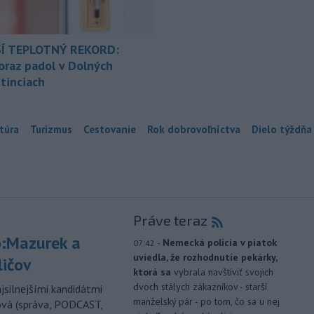
Í TEPLOTNÝ REKORD:
oraz padol v Dolných
tinciach
túra
Turizmus
Cestovanie
Rok dobrovoľníctva
Dielo týždňa
Práve teraz
:Mazurek a
-
Nemecká polícia v piatok
07:42
uviedla, že rozhodnutie pekárky,
ličov
ktorá sa
vybrala navštíviť svojich
dvoch stálych zákazníkov - starší
jsilnejšími kandidátmi
manželský pár - po tom, čo sa u nej
ová (správa, PODCAST,