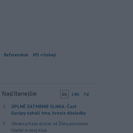
Referendum
MS v hokeji
Najčítanejšie
6h
24h
7d
ÚPLNÉ ZATMENIE SLNKA: Časť
1
Európy zahalí tma, hrozia dôsledky
2
Obranca Kaša dostal od Žiliny povolenie
hľadať si nový klub