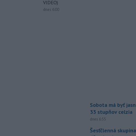
VIDEO)
dnes 6:00
Sobota má byť jasn
33 stupňov celzia
dnes 6:55
Šesťčlenná skupina