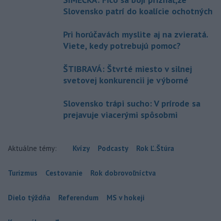
Slovensko patrí do koalície ochotných
Pri horúčavách myslite aj na zvieratá.
Viete, kedy potrebujú pomoc?
ŠTIBRAVÁ: Štvrté miesto v silnej
svetovej konkurencii je výborné
Slovensko trápi sucho: V prírode sa
prejavuje viacerými spôsobmi
Aktuálne témy:
Kvízy
Podcasty
Rok Ľ.Štúra
Turizmus
Cestovanie
Rok dobrovoľníctva
Dielo týždňa
Referendum
MS v hokeji