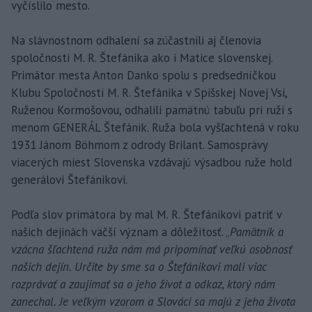
vyčíslilo mesto.
Na slávnostnom odhalení sa zúčastnili aj členovia
spoločnosti M. R. Štefánika ako i Matice slovenskej.
Primátor mesta Anton Danko spolu s predsedníčkou
Klubu Spoločnosti M. R. Štefánika v Spišskej Novej Vsi,
Ruženou Kormošovou, odhalili pamätnú tabuľu pri ruži s
menom GENERÁL Štefánik. Ruža bola vyšľachtená v roku
1931 Jánom Böhmom z odrody Brilant. Samosprávy
viacerých miest Slovenska vzdávajú výsadbou ruže hold
generálovi Štefánikovi.
Podľa slov primátora by mal M. R. Štefánikovi patriť v
našich dejinách väčší význam a dôležitosť. „
Pamätník a
vzácna šľachtená ruža nám má pripomínať veľkú osobnosť
našich dejín. Určite by sme sa o Štefánikovi mali viac
rozprávať a zaujímať sa o jeho život a odkaz, ktorý nám
zanechal. Je veľkým vzorom a Slováci sa majú z jeho života