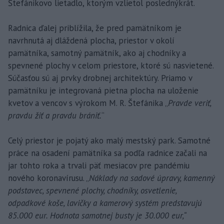
Štefánikovo lietadlo, ktorým vzlietol poslednýkrát.
Radnica ďalej priblížila, že pred pamätníkom je
navrhnutá aj dláždená plocha, priestor v okolí
pamätníka, samotný pamätník, ako aj chodníky a
spevnené plochy v celom priestore, ktoré sú nasvietené.
Súčasťou sú aj prvky drobnej architektúry. Priamo v
pamätníku je integrovaná pietna plocha na uloženie
kvetov a vencov s výrokom M. R. Štefánika „
Pravde veriť,
pravdu žiť a pravdu brániť.
“
Celý priestor je pojatý ako malý mestský park. Samotné
práce na osadení pamätníka sa podľa radnice začali na
jar tohto roka a trvali päť mesiacov pre pandémiu
nového koronavírusu. „
Náklady na sadové úpravy, kamenný
podstavec, spevnené plochy, chodníky, osvetlenie,
odpadkové koše, lavičky a kamerový systém predstavujú
85.000 eur. Hodnota samotnej busty je 30.000 eur,“