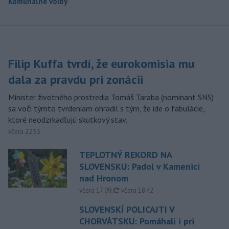
Komunálne voľby
Filip Kuffa tvrdí, že eurokomisia mu
dala za pravdu pri zonácii
Minister životného prostredia Tomáš Taraba (nominant SNS)
sa voči týmto tvrdeniam ohradil s tým, že ide o fabulácie,
ktoré neodzrkadľujú skutkový stav.
včera 22:53
TEPLOTNÝ REKORD NA
SLOVENSKU: Padol v Kamenici
nad Hronom
aktualizované
včera 17:09
,
včera 18:42
SLOVENSKÍ POLICAJTI V
CHORVÁTSKU: Pomáhali i pri