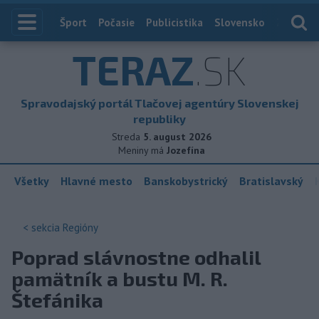
Index
Šport
Počasie
Publicistika
Slovensko
Zahranič
TERAZ
.SK
Spravodajský portál Tlačovej agentúry Slovenskej
republiky
Streda
5. august 2026
Meniny má
Jozefína
Všetky
Hlavné mesto
Banskobystrický
Bratislavský
< sekcia
Regióny
Poprad slávnostne odhalil
pamätník a bustu M. R.
Štefánika