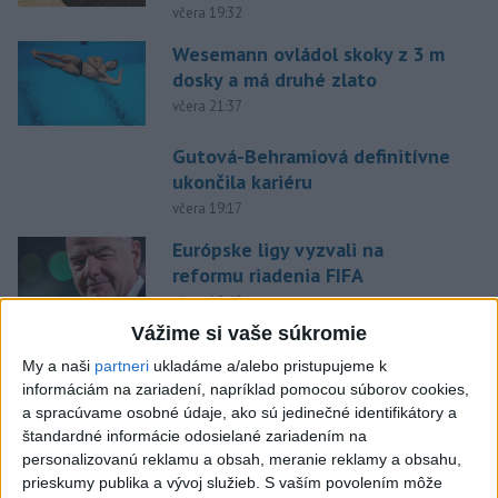
včera 19:32
Wesemann ovládol skoky z 3 m
dosky a má druhé zlato
včera 21:37
Gutová-Behramiová definitívne
ukončila kariéru
včera 19:17
Európske ligy vyzvali na
reformu riadenia FIFA
včera 18:49
Vážime si vaše súkromie
Práve teraz
My a naši
partneri
ukladáme a/alebo pristupujeme k
informáciám na zariadení, napríklad pomocou súborov cookies,
-
Štátny tajomník ministerstva životného prostredia Filip
22:44
a spracúvame osobné údaje, ako sú jedinečné identifikátory a
Kuffa tvrdí,
že mu Európska komisia (EK) dala za pravdu v súvislosti
štandardné informácie odosielané zariadením na
s vládnou pripomienkou k zonáciám národných parkov (NP) a naďalej
personalizovanú reklamu a obsah, meranie reklamy a obsahu,
je tak ohrozených 450 miliónov eur z plánu obnovy.
prieskumy publika a vývoj služieb.
S vaším povolením môže