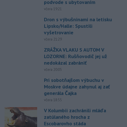
podvode s ubytovaním
včera 19:21
Dron s výbušninami na letisku
Lipsko/Halle: Spustili
vyšetrovanie
včera 21:29
ZRÁŽKA VLAKU S AUTOM V
LOZORNE: Rušňovodič jej už
nedokázal zabrániť
včera 20:05
Pri sobotňajšom výbuchu v
Moskve údajne zahynul aj zať
generála Čajka
včera 18:55
V Kolumbii zachránili mláďa
zatúlaného hrocha z
Escobarovho stáda