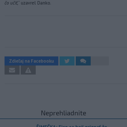
čo učiť,
“ uzavrel Danko.
Zdieľaj na Facebooku
Neprehliadnite
ŠIMEČKA: Fico sa bojí priznať,že