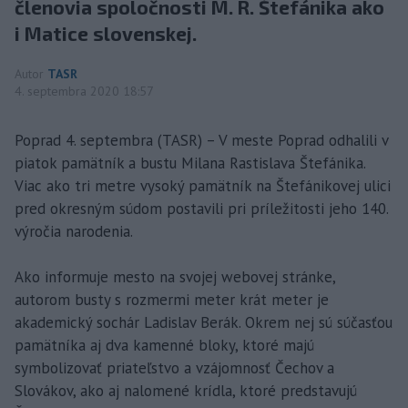
členovia spoločnosti M. R. Štefánika ako
i Matice slovenskej.
Autor
TASR
4. septembra 2020 18:57
Poprad 4. septembra (TASR) – V meste Poprad odhalili v
piatok pamätník a bustu Milana Rastislava Štefánika.
Viac ako tri metre vysoký pamätník na Štefánikovej ulici
pred okresným súdom postavili pri príležitosti jeho 140.
výročia narodenia.
Ako informuje mesto na svojej webovej stránke,
autorom busty s rozmermi meter krát meter je
akademický sochár Ladislav Berák. Okrem nej sú súčasťou
pamätníka aj dva kamenné bloky, ktoré majú
symbolizovať priateľstvo a vzájomnosť Čechov a
Slovákov, ako aj nalomené krídla, ktoré predstavujú