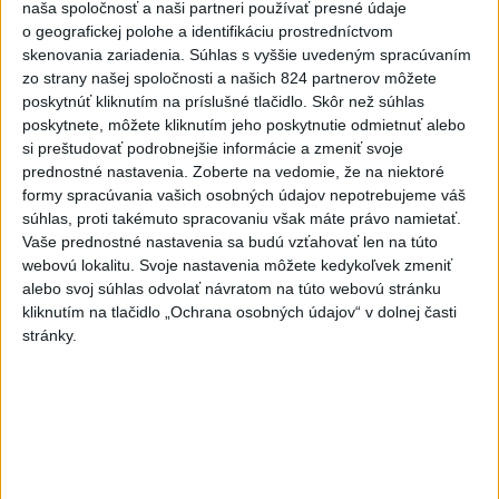
naša spoločnosť a naši partneri používať presné údaje
Viac
o geografickej polohe a identifikáciu prostredníctvom
Videá a prenosy TASR TV
skenovania zariadenia. Súhlas s vyššie uvedeným spracúvaním
zo strany našej spoločnosti a našich 824 partnerov môžete
TK Ministra spravodlivosti SR B.
poskytnúť kliknutím na príslušné tlačidlo. Skôr než súhlas
Suska
poskytnete, môžete kliknutím jeho poskytnutie odmietnuť alebo
si preštudovať podrobnejšie informácie a zmeniť svoje
prednostné nastavenia.
Zoberte na vedomie, že na niektoré
Viac
formy spracúvania vašich osobných údajov nepotrebujeme váš
Najčítanejšie
súhlas, proti takémuto spracovaniu však máte právo namietať.
Vaše prednostné nastavenia sa budú vzťahovať len na túto
6h
24h
7d
webovú lokalitu. Svoje nastavenia môžete kedykoľvek zmeniť
alebo svoj súhlas odvolať návratom na túto webovú stránku
Predstavitelia Mladého Hlasu podali
1
kliknutím na tlačidlo „Ochrana osobných údajov“ v dolnej časti
trestné oznámenie na I. Korčoka
stránky.
2
Český herec Vladimír Polívka odmietol zaujímavé
filmové projekty
3
UZAVRETÁ CESTA: Medzi Spišskou Novou Vsou a
Levočou sa stala nehoda