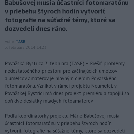
Babušovej musia účastníci fotomaratónu
v priebehu štyroch hodín vytvoriť
fotografie na súťažné témy, ktoré sa
dozvedeli dnes ráno.
Autor
TASR
3. februára 2014 14:23
Považská Bystrica 3. februára (TASR) – Riešiť problémy
nedostatočného priestoru pre začínajúcich umelcov
a umelcov amatérov je hlavným cieľom Považského
fotomaratónu. Vznikol v rámci projektu Neumelci, v
Považskej Bystrici má dnes projekt premiéru a zapojili sa
doň dve desiatky mladých fotoamatérov.
Podľa koordinátorky projektu Márie Babušovej musia
účastníci fotomaratónu v priebehu štyroch hodín
vytvoriť fotografie na súťažné témy, ktoré sa dozvedeli