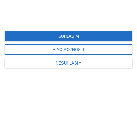
16 %
Väčšina Nemcov považuje vplyv technologických firiem USA
za veľký
Regióny
SÚHLASÍM
OÚ Malacky vyhlásil pre požiar vo VO
VIAC MOŽNOSTÍ
Záhorie mimoriadnu situáciu
včera 21:46
NESÚHLASÍM
Hasiči: Lesný požiar v katastri obce Trstín sa podarilo
lokalizovať
MO: Požiar vo Vojenskom obvode Záhorie sa podarilo dostať
pod kontrolu
Žehra:V trailparku otvorili airbag zónu, KSK ju podporil
30.000 eurami